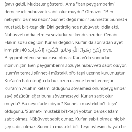
(sav) geldi. Mucizeler gösterdi. Ama "ben peygamberim"
demese idi, nübüvveti sabit olur muydu? Olmazdı. "Ben
nebiyim" demesi nedir? Sünnet değil midir? Sünnettir. Sünnet-i
müstakil bi't-teşri'dir. Dini getirdiğinde nübüvveti iddia etti.
Nübüvveti iddia etmesi sözlüdür ve kendi sözüdür. Cenabı
Hak'ın sözü değildir, Kur'an değildir. Kur'an'da sonradan ayet
inmiştir,﴿وَلَكِنْ رَسُولَ اللَّهِ وَخَاتَمَ النَّبِيِّينَ﴾ [الأحزاب: 40 diye.
Peygamberlerin sonuncusu olması Kur'an'da sonradan
indirilmiştir. Ben peygamberim sözüyle nübüvveti sabit oluyor.
İslam'ın temeli sünnet-i müstakil bi't-teşri üzerine kurulmuştur.
Kur'an'ın hak olduğu da bu sözün üzerine temellenmiştir.
Kur'an'ın Allah'ın kelamı olduğunu söylemesi onun(peygamber
sav) sözüdür; eğer bunu söylemeseydi Kur'an sabit olur
muydu? Bu neyi ifade ediyor? Sünnet-i müstekil bi't-teşri'
olduğunu. 'Sünnet-i müstekil bi't-teşri yoktur' dersek İslam
sabit olmaz. Nübüvvet sabit olmaz. Kur'an sabit olmaz, hiç bir
şey sabit olmaz. Sünnet-i müstekil bi't-teşri öylesine hayati bir