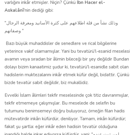
varlığını inkâr etmişler. Niçin? Çünkü
İbn Hacer el-
Askalânî
'nin dediği gibi:
"وذلك نشأ من قلة اطلاعهم على كثرة الأسانيد ومعرفة الرجال
وصفاتهم "
Bazı büyük muhaddisler de senedlere ve rical bilgilerine
yeterince vakıf olamamışlar. Yani bu tevatürü'l-esanid meselesi
avamın veya sıradan bir âlimin bileceği bir şey değildir Bundan
dolayı bizim kanaatimiz şudur ki, tevatürü'l-esanidle sabit olan
hadislerin muktezalarını inkâr etmek küfür değil, bidattir. Çünkü
bizde tevatür sabit değildir, biz mukallidiz.
Evvelki İslam âlimleri tekfir meselesinde çok titiz davranmışlar,
tekfir etmemeye çalışmışlar. Bu meselede de selefin bu
tutumunu benimsemeyi doğru buluyoruz, örneğin filan hadis
mütevatirdir inkârı küfürdür, deniliyor. Tamam, inkârı küfürdür;
fakat şu şartla: eğer inkâr eden hadisin tevatür olduğuna
inandığı halde inkar ediyorsa küfürdür, yani: "لمن ثبت عنده