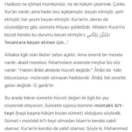
Hadissiz ne içtihad mümkündür, ne de hüküm çıkarmak. Çünkü
Kur'an vardır; ama hadis onu açıklamıştır, beyan etmiştir, şerh
etmiştir; her şeyini beyan etmiştir. Kur'an'ın, demin de
söylediğimiz gibi, sünnete ihtiyacı şiddetlidir. Nitekim Kura'n'ın
bizzat kendisi bu durumu beyan etmiştir:﴿ لِتُبَيِّنَ لِلنَّاسِ﴾
'
İnsanlara beyan etmen için…'
Ahlakla ilgili olan ilkeler zaten açıktır. Ama önemli bir mesele
vardır; akaid meselesi. Kelamcıların arasında meşhur biz söz
vardır: "Haberi âhâd akidede hüccet değildir." Âhâd da -tabi
biliyorsunuz- mütevatir olmayan hadislerdir. Âhâd, tek senetle
gelen değildir. O, garib'tir.
Bu arada tekrar sünnetin hüccet değeri ile ilgili bir şey
söylemek istiyorum. Sünnetin üçüncü kısmının
müstakil bi't-
teşri
(başlı başına hüküm koyan sünnet) olduğunu söyledik.
Sünnet-i müstekil bi't-teşri olmadan İslam'ın kendisi sabit
olamaz. Kur'an'ın kendisi de sabit olamaz. Şöyle ki, Muhammed