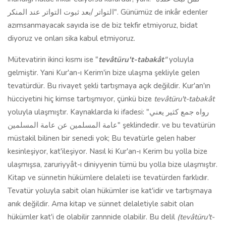
التواتر /بعد ثبوت التواتر عند المنكر". Günümüz de inkâr edenler
azımsanmayacak sayıda ise de biz tekfir etmiyoruz, bidat
diyoruz ve onları sika kabul etmiyoruz.
Mütevatirin ikinci kısmı ise "
tevâtüru't-tabakât
"
yoluyla
gelmiştir. Yani Kur'an-ı Kerim'in bize ulaşma şekliyle gelen
tevatürdür. Bu rivayet şekli tartışmaya açık değildir. Kur'an'ın
hücciyetini hiç kimse tartışmıyor, çünkü bize
tevâtüru't-tabakât
yoluyla ulaşmıştır. Kaynaklarda ki ifadesi: "رواه جمع كثير يعني
عامة المسلمين عن عامة المسلمين" şeklindedir. ve bu tevatürün
müstakil bilinen bir senedi yok; Bu tevatürle gelen haber
kesinleşiyor, kat'ileşiyor. Nasıl ki Kur'an-ı Kerim bu yolla bize
ulaşmışsa, zaruriyyât-ı diniyyenin tümü bu yolla bize ulaşmıştır.
Kitap ve sünnetin hükümlere delaleti ise tevatürden farklıdır.
Tevatür yoluyla sabit olan hükümler ise kat'idir ve tartışmaya
anık değildir. Ama kitap ve sünnet delaletiyle sabit olan
hükümler kat'i de olabilir zannnide olabilir. Bu delil
(tevâtüru't-