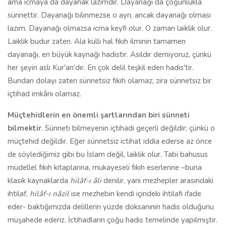
ama icmaya da dayanak lazımdır. Dayanağı da çoğunlukla
sünnettir. Dayanağı bilinmezse o ayrı, ancak dayanağı olması
lazım. Dayanağı olmazsa icma keyfi olur. O zaman laiklik olur.
Laiklik budur zaten. Ala külli hal fıkıh ilminin tamamen
dayanağı, en büyük kaynağı hadistir. Asıldır demiyoruz, çünkü
her şeyin aslı Kur'an'dır. En çok delil teşkil eden hadis'tir.
Bundan dolayı zaten sünnetsiz fıkıh olamaz; zira sünnetsiz bir
içtihad imkânı olamaz.
Müçtehidlerin en önemli şartlarından biri sünneti
bilmektir
. Sünneti bilmeyenin içtihadı geçerli değildir; çünkü o
müçtehid değildir. Eğer sünnetsiz ictihat iddia ederse az önce
de söylediğimiz gibi bu İslam değil, laiklik olur. Tabi bahusus
müdellel fıkıh kitaplarına, mukayeseli fıkıh eserlerine –buna
klasik kaynaklarda
hilâf-ı âli
denilir, yani mezhepler arasındaki
ihtilaf,
hilâf-ı nâzil
ise mezhebin kendi içindeki ihtilafı ifade
eder- baktığımızda delillerin yüzde doksanının hadis olduğunu
müşahede ederiz. İctihadların çoğu hadis temelinde yapılmıştır.