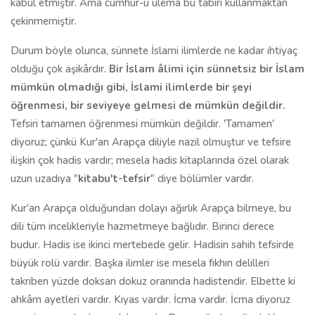
kabul etmiştir. Ama cumhur-u ulema bu tabiri kullanmaktan
çekinmemiştir.
Durum böyle olunca, sünnete İslami ilimlerde ne kadar ihtiyaç
olduğu çok aşikârdır.
Bir İslam âlimi için sünnetsiz bir İslam
mümkün olmadığı gibi, İslami ilimlerde bir şeyi
öğrenmesi, bir seviyeye gelmesi de mümkün değildir.
Tefsiri tamamen öğrenmesi mümkün değildir. 'Tamamen'
diyoruz; çünkü Kur'an Arapça diliyle nazil olmuştur ve tefsire
ilişkin çok hadis vardır; mesela hadis kitaplarında özel olarak
uzun uzadıya "
kitabu't-tefsir
" diye bölümler vardır.
Kur'an Arapça olduğundan dolayı ağırlık Arapça bilmeye, bu
dili tüm incelikleriyle hazmetmeye bağlıdır. Birinci derece
budur. Hadis ise ikinci mertebede gelir. Hadisin sahih tefsirde
büyük rolü vardır. Başka ilimler ise mesela fıkhın delilleri
takriben yüzde doksan dokuz oranında hadistendir. Elbette ki
ahkâm ayetleri vardır. Kıyas vardır. İcma vardır. İcma diyoruz