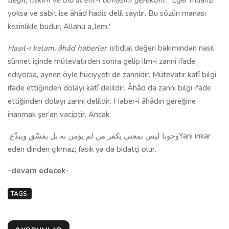
değil, fıskını ve bid'at ehl-i olmasını gerektirir."
Eğer muarızı
yoksa ve sabit ise âhâd hadis delil sayılır. Bu sözün manası
kesinlikle budur, Allahu a„lem.'
Hasıl-ı kelam, âhâd haberler
, istidlal değeri bakımından nasıl
sünnet içinde mütevatirden sonra gelip ilm-i zannî ifade
ediyorsa, aynen öyle hüciyyeti de zannidir. Mütevatir katî bilgi
ifade ettiğinden dolayı katî delildir. Âhâd da zanni bilgi ifade
ettiğinden dolayı zanni delildir. Haber-i âhâdın gereğine
inanmak şer'an vaciptir. Ancak
وجوبا ليس بمعنى يكفر من لم يؤمن به بل يفسّق ويبدّعYani inkar
eden dinden çıkmaz; fasık ya da bidatçi olur.
-devam edecek-
TAGS: