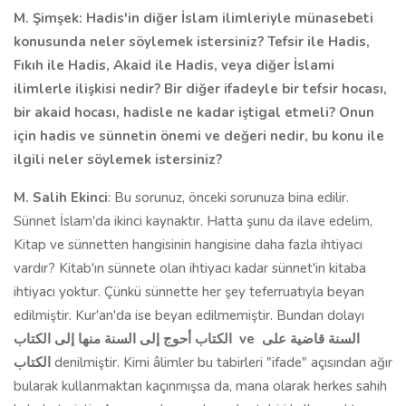
M. Şimşek: Hadis'in diğer İslam ilimleriyle münasebeti
konusunda neler söylemek istersiniz? Tefsir ile Hadis,
Fıkıh ile Hadis, Akaid ile Hadis, veya diğer İslami
ilimlerle ilişkisi nedir? Bir diğer ifadeyle bir tefsir hocası,
bir akaid hocası, hadisle ne kadar iştigal etmeli? Onun
için hadis ve sünnetin önemi ve değeri nedir, bu konu ile
ilgili neler söylemek istersiniz?
M. Salih Ekinci
: Bu sorunuz, önceki sorunuza bina edilir.
Sünnet İslam'da ikinci kaynaktır. Hatta şunu da ilave edelim,
Kitap ve sünnetten hangisinin hangisine daha fazla ihtiyacı
vardır? Kitab'ın sünnete olan ihtiyacı kadar sünnet'in kitaba
ihtiyacı yoktur. Çünkü sünnette her şey teferruatıyla beyan
edilmiştir. Kur'an'da ise beyan edilmemiştir. Bundan dolayı
الكتاب أحوج إلى السنة منها إلى الكتاب
ve
السنة قاضية على
الكتاب
denilmiştir. Kimi âlimler bu tabirleri "ifade" açısından ağır
bularak kullanmaktan kaçınmışsa da, mana olarak herkes sahih