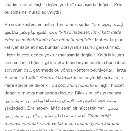
âhâdın akidede hiçbir değeri yoktur" manasında değildir. Peki
bu sözle ne murad edilmiştir?
Bu sözle kastedilen anlam tam olarak şudur: Yani, ليست بحجة
يجب القطع بها ويكفر مخالفها
"Âhâd haberler, ilm-i kat'i ifade
eden ve muhalifi kafir olan bir delil değildir".
Mütevatir gibi
kat'iyet ifade etmez, bundan dolayı inkarı küfrü gerektirmez.
Hiçbir huccet değeri yoktur manasında değildir. Kaldı ki kelam
alimleri, belirttiğimiz gibi, metotlarını beyan ederken bunu ifade
ediyorlar, delil getirmede bu yönde yöntem belirliyorlar. Hatta
Allame Taftâzânî,
Şerhü'l-Makâsıd
'da bu söylediğimizi açıkça
ifade ediyor ve diyor ki: 'Bu söz,
âhâd haberlerin
hiçbir hüccet
değeri olmadığı manasında değildir. Bilakis bu sözün manası
ليست حجة قطعية يجب الايمان بمقتضاها ويكفر من لم يؤمن بها
şeklindedir. Zira haber-i âhâd zannî bir hüccettir. Yani, فيجب
اعتقاد مقتضاها ويفسّق ويبدّع من لم يؤمن بها,
"ifade ettiği
manaya inanmak vacib ve fakat ona inanmayanın küfrünü