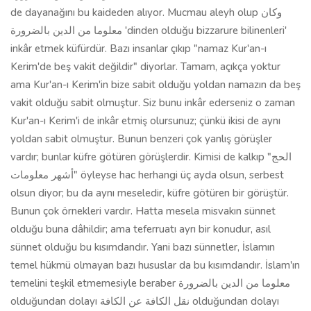
de dayanağını bu kaideden alıyor. Mucmau aleyh olup وكان
معلوما من الدين بالضرورة 'dinden olduğu bizzarure bilinenleri'
inkâr etmek küfürdür. Bazı insanlar çıkıp "namaz Kur'an-ı
Kerim'de beş vakit değildir" diyorlar. Tamam, açıkça yoktur
ama Kur'an-ı Kerim'in bize sabit olduğu yoldan namazın da beş
vakit olduğu sabit olmuştur. Siz bunu inkâr ederseniz o zaman
Kur'an-ı Kerim'i de inkâr etmiş olursunuz; çünkü ikisi de aynı
yoldan sabit olmuştur. Bunun benzeri çok yanlış görüşler
vardır; bunlar küfre götüren görüşlerdir. Kimisi de kalkıp "الحج
أشهر معلومات" öyleyse hac herhangi üç ayda olsun, serbest
olsun diyor; bu da aynı meseledir, küfre götüren bir görüştür.
Bunun çok örnekleri vardır. Hatta mesela misvakın sünnet
olduğu buna dâhildir; ama teferruatı ayrı bir konudur, asıl
sünnet olduğu bu kısımdandır. Yani bazı sünnetler, İslamın
temel hükmü olmayan bazı hususlar da bu kısımdandır. İslam'ın
temelini teşkil etmemesiyle beraber معلوما من الدين بالضرورة
olduğundan dolayı نقل الكافة عن الكافة olduğundan dolayı