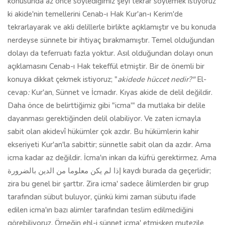
konusunda az önce söylediğimiz şeyi tekrar söylemek istiyoruz
ki akide'nin temellerini Cenab-ı Hak Kur'an-ı Kerim'de
tekrarlayarak ve akli delillerle birlikte açıklamıştır ve bu konuda
nerdeyse sünnete bir ihtiyaç bırakmamıştır. Temel olduğundan
dolayı da teferruatı fazla yoktur. Asıl olduğundan dolayı onun
açıklamasını Cenab-ı Hak tekeffül etmiştir. Bir de önemli bir
konuya dikkat çekmek istiyoruz; "
akidede hüccet nedir?"
El-
cevap
:
Kur'an, Sünnet ve İcmadır. Kıyas akide de delil değildir.
Daha önce de belirttiğimiz gibi "icma'" da mutlaka bir delile
dayanması gerektiğinden delil olabiliyor. Ve zaten icmayla
sabit olan akidevî hükümler çok azdır. Bu hükümlerin kahir
ekseriyeti Kur'an'la sabittir; sünnetle sabit olan da azdır. Ama
icma kadar az değildir. İcma'ın inkarı da küfrü gerektirmez. Ama
إذا لم يكن معلوما من الدين بالضرورة kaydı burada da geçerlidir;
zira bu genel bir şarttır. Zira icma' sadece âlimlerden bir grup
tarafından sübut buluyor, çünkü kimi zaman sübutu ifade
edilen icma'ın bazı alimler tarafından teslim edilmediğini
görebiliyoruz. Örneğin ehl-i sünnet icma' etmişken mutezile