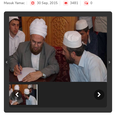
Masuk Yamac
30 Sep, 2015
3481
0