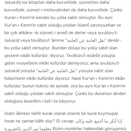
tabakât)
ise kitaptan daha kuvvetlidir, sünnetten daha
kuvvetlidir, sünnet-i mütevatirden de daha kuvvetlidir. Çünkü
Kuran-ı Kerim'in kendisi bu yolla sabit olmuştur. Bu aynı
Kur'an-ı Kerim'in sabit olduğu yoldan İslamî zaruriyyatları ve
bir çok ahkâmı –ki sünnet-i amelî de derler veya
tevâtüru't-
tabakât
veya tevâtüru'l 'âmme "نقل العامة عن العامة" denilir-
bu yolla sabit olmuştur. Bundan dolayı bu yolla sabit olan
şeylerin inkârı küfürdür, diyoruz. Tevâtüru'l-esânîd yoluyla
gelen rivayetlerin inkârı küfürdür demiyoruz; ama
tevâtüru't-
tabakât
yoluyla "نقل العامة عن العامة" yoluyla sabit olan
hükümlerin inkârı küfürdür diyoruz. Nasıl Kur'an-ı Kerim'in inkârı
küfürdür; bunun hükmü de aynıdır; zira bu aynı Kur'an-ı Kerim'in
sabit olduğu yoldan sabit olmuştur. Çünkü bu durumun dinden
olduğunu kesin/ilm-i kat'i ile biliyoruz.
İslam âlimleri tekfir kuralı olarak önemli bir kural koymuşlar.
İnsan ne zaman kâfir olur? El-cevap: إذا أنكر ما أجمع عليه وكان
معلوما من الدين بالضرورة Bizim münkirler hakkındaki görüşümüz