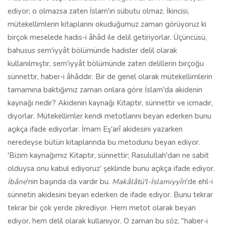
ediyor; o olmazsa zaten İslam'ın sübutu olmaz. İkincisi,
mütekellimlerin kitaplarını okuduğumuz zaman görüyoruz ki
birçok meselede hadis-i âhâd ile delil getiriyorlar. Üçüncüsü,
bahusus sem'iyyât bölümünde hadisler delil olarak
kullanılmıştır, sem'iyyât bölümünde zaten delillerin birçoğu
sünnettir, haber-i âhâddır. Bir de genel olarak mütekellimlerin
tamamına baktığımız zaman onlara göre İslam'da akidenin
kaynağı nedir? Akidenin kaynağı Kitaptır, sünnettir ve icmadır,
diyorlar. Mütekellimler kendi metotlarını beyan ederken bunu
açıkça ifade ediyorlar. İmam Eş'arî akidesini yazarken
neredeyse bütün kitaplarında bu metodunu beyan ediyor.
'Bizim kaynağımız Kitaptır, sünnettir; Rasulullah'dan ne sabit
olduysa onu kabul ediyoruz' şeklinde bunu açıkça ifade ediyor.
İbâne
'nin başında da vardır bu.
Makâlâtü'l-İslamiyyîn
'de ehl-i
sünnetin akidesini beyan ederken de ifade ediyor. Bunu tekrar
tekrar bir çok yerde zikrediyor. Hem metot olarak beyan
ediyor, hem delil olarak kullanıyor. O zaman bu söz, "haber-i