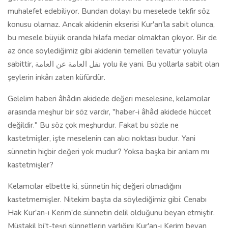
muhalefet edebiliyor. Bundan dolayı bu meselede tekfir söz
konusu olamaz. Ancak akidenin ekserisi Kur'an'la sabit olunca,
bu mesele büyük oranda hilafa medar olmaktan çıkıyor. Bir de
az önce söylediğimiz gibi akidenin temelleri tevatür yoluyla
sabittir, نقل العامة عن العامة yolu ile yani. Bu yollarla sabit olan
şeylerin inkârı zaten küfürdür.
Gelelim haberi âhâdın akidede değeri meselesine, kelamcılar
arasında meşhur bir söz vardır, "haber-i âhâd akidede hüccet
değildir." Bu söz çok meşhurdur. Fakat bu sözle ne
kastetmişler, işte meselenin can alıcı noktası budur. Yani
sünnetin hiçbir değeri yok mudur? Yoksa başka bir anlam mı
kastetmişler?
Kelamcılar elbette ki, sünnetin hiç değeri olmadığını
kastetmemişler. Nitekim başta da söylediğimiz gibi: Cenabı
Hak Kur'an-ı Kerim'de sünnetin delil olduğunu beyan etmiştir.
Müstakil bi't-teşri sünnetlerin varlığını Kur'an-ı Kerim beyan