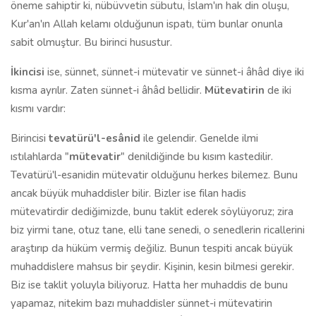
öneme sahiptir ki, nübüvvetin sübutu, İslam'ın hak din oluşu,
Kur'an'ın Allah kelamı olduğunun ispatı, tüm bunlar onunla
sabit olmuştur. Bu birinci husustur.
İkincisi
ise, sünnet, sünnet-i mütevatir ve sünnet-i âhâd diye iki
kısma ayrılır. Zaten sünnet-i âhâd bellidir.
Mütevatirin
de iki
kısmı vardır:
Birincisi
tevatürü'l-esânid
ile gelendir. Genelde ilmi
ıstılahlarda "
mütevatir
" denildiğinde bu kısım kastedilir.
Tevatürü'l-esanidin mütevatir olduğunu herkes bilemez. Bunu
ancak büyük muhaddisler bilir. Bizler ise filan hadis
mütevatirdir dediğimizde, bunu taklit ederek söylüyoruz; zira
biz yirmi tane, otuz tane, elli tane senedi, o senedlerin ricallerini
araştırıp da hüküm vermiş değiliz. Bunun tespiti ancak büyük
muhaddislere mahsus bir şeydir. Kişinin, kesin bilmesi gerekir.
Biz ise taklit yoluyla biliyoruz. Hatta her muhaddis de bunu
yapamaz, nitekim bazı muhaddisler sünnet-i mütevatirin