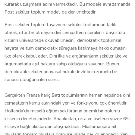
kurarak uzlaşması) adını vermektedir. Bu modele aynı zamanda
Post seküler toplum modeli de denilmektedir.
Post seküler toplum tasavvuru seküler toplumdan farklı
olarak, otoriter olmayan dinî cemaatlerin (bırakınız başörtülü
kızların üniversitede okuyabilmesini) demokratik toplumsal
hayata ve tüm demokratik süreçlere katılmaya hakkı olmasını
ilke olarak kabul eder. Dinî ilke ve argümanların seküler ilke ve
argümanlarla eşit haklara sahip olduğunu savunur. Bunun
demokratik seküler anayasal hukuk devletinin zorunlu bir
sonucu olduğunu ileri sürer.
Gerçekten Fransa hariç Batı toplumlarının hemen hepsinde dinî
cemaatlerin kamu alanındaki yeri ve fonksiyonu çok önemlidir.
Hollanda'da meselâ eğitim sektörünün önemli bir bölümü
kilisenin denetimindedir. Anaokulları, orta ve liselerin yüzde 65'i
kiliseye bağlı okullardan oluşmaktadır. Müslümanlara ait
okulların toplam okullara oranı ise yüzde beş civarındadır. Yani