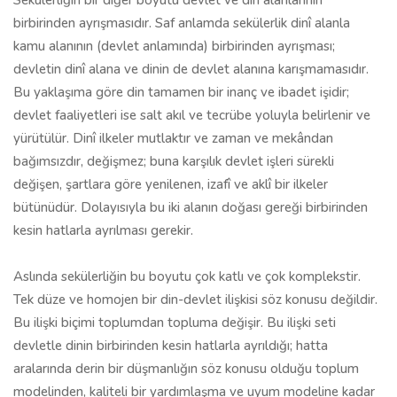
Sekülerliğin bir diğer boyutu devlet ve din alanlarının
birbirinden ayrışmasıdır. Saf anlamda sekülerlik dinî alanla
kamu alanının (devlet anlamında) birbirinden ayrışması;
devletin dinî alana ve dinin de devlet alanına karışmamasıdır.
Bu yaklaşıma göre din tamamen bir inanç ve ibadet işidir;
devlet faaliyetleri ise salt akıl ve tecrübe yoluyla belirlenir ve
yürütülür. Dinî ilkeler mutlaktır ve zaman ve mekândan
bağımsızdır, değişmez; buna karşılık devlet işleri sürekli
değişen, şartlara göre yenilenen, izafî ve aklî bir ilkeler
bütünüdür. Dolayısıyla bu iki alanın doğası gereği birbirinden
kesin hatlarla ayrılması gerekir.
Aslında sekülerliğin bu boyutu çok katlı ve çok komplekstir.
Tek düze ve homojen bir din-devlet ilişkisi söz konusu değildir.
Bu ilişki biçimi toplumdan topluma değişir. Bu ilişki seti
devletle dinin birbirinden kesin hatlarla ayrıldığı; hatta
aralarında derin bir düşmanlığın söz konusu olduğu toplum
modelinden, kaliteli bir yardımlaşma ve uyum modeline kadar