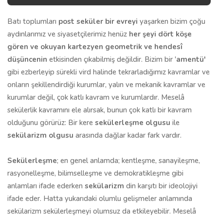
Batı toplumları
post seküler bir evreyi
yaşarken bizim çoğu
aydınlarımız ve siyasetçilerimiz henüz
her şeyi dört köşe
gören ve okuyan kartezyen geometrik ve hendesî
düşüncenin
etkisinden çıkabilmiş değildir. Bizim bir '
amentü'
gibi ezberleyip sürekli vird halinde tekrarladığımız kavramlar ve
onların şekillendirdiği kurumlar, yalın ve mekanik kavramlar ve
kurumlar değil, çok katlı kavram ve kurumlardır. Meselâ
sekülerlik kavramını ele alırsak, bunun çok katlı bir kavram
olduğunu görürüz: Bir kere
sekülerleşme olgusu
ile
sekülarizm olgusu
arasında dağlar kadar fark vardır.
Sekülerleşme
; en genel anlamda; kentleşme, sanayileşme,
rasyonelleşme, bilimselleşme ve demokratikleşme gibi
anlamları ifade ederken
sekülarizm
din karşıtı bir ideolojiyi
ifade eder. Hatta yukarıdaki olumlu gelişmeler anlamında
sekülarizm sekülerleşmeyi olumsuz da etkileyebilir. Meselâ