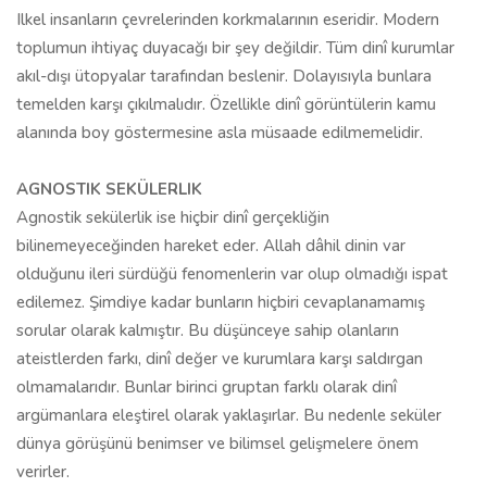
Ilkel insanların çevrelerinden korkmalarının eseridir. Modern
toplumun ihtiyaç duyacağı bir şey değildir. Tüm dinî kurumlar
akıl-dışı ütopyalar tarafından beslenir. Dolayısıyla bunlara
temelden karşı çıkılmalıdır. Özellikle dinî görüntülerin kamu
alanında boy göstermesine asla müsaade edilmemelidir.
AGNOSTIK SEKÜLERLIK
Agnostik sekülerlik ise hiçbir dinî gerçekliğin
bilinemeyeceğinden hareket eder. Allah dâhil dinin var
olduğunu ileri sürdüğü fenomenlerin var olup olmadığı ispat
edilemez. Şimdiye kadar bunların hiçbiri cevaplanamamış
sorular olarak kalmıştır. Bu düşünceye sahip olanların
ateistlerden farkı, dinî değer ve kurumlara karşı saldırgan
olmamalarıdır. Bunlar birinci gruptan farklı olarak dinî
argümanlara eleştirel olarak yaklaşırlar. Bu nedenle seküler
dünya görüşünü benimser ve bilimsel gelişmelere önem
verirler.