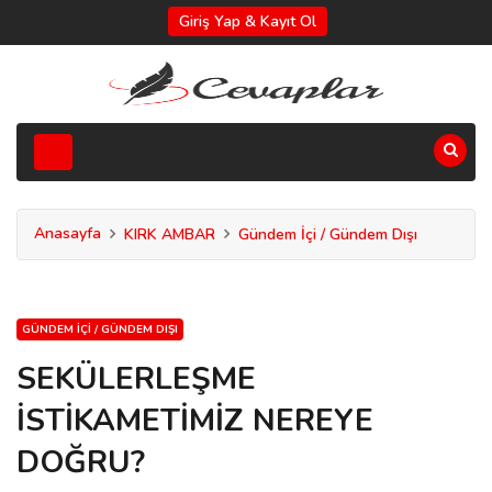
Giriş Yap & Kayıt Ol
Anasayfa
KIRK AMBAR
Gündem İçi / Gündem Dışı
GÜNDEM İÇI / GÜNDEM DIŞI
SEKÜLERLEŞME
İSTİKAMETİMİZ NEREYE
DOĞRU?