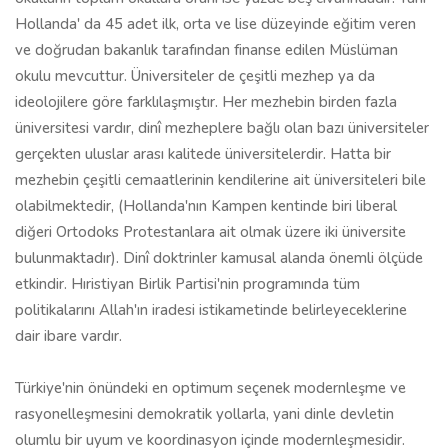
Hollanda' da 45 adet ilk, orta ve lise düzeyinde eğitim veren
ve doğrudan bakanlık tarafından finanse edilen Müslüman
okulu mevcuttur. Üniversiteler de çeşitli mezhep ya da
ideolojilere göre farklılaşmıştır. Her mezhebin birden fazla
üniversitesi vardır, dinî mezheplere bağlı olan bazı üniversiteler
gerçekten uluslar arası kalitede üniversitelerdir. Hatta bir
mezhebin çeşitli cemaatlerinin kendilerine ait üniversiteleri bile
olabilmektedir, (Hollanda'nın Kampen kentinde biri liberal
diğeri Ortodoks Protestanlara ait olmak üzere iki üniversite
bulunmaktadır). Dinî doktrinler kamusal alanda önemli ölçüde
etkindir. Hıristiyan Birlik Partisi'nin programında tüm
politikalarını Allah'ın iradesi istikametinde belirleyeceklerine
dair ibare vardır.
Türkiye'nin önündeki en optimum seçenek modernleşme ve
rasyonelleşmesini demokratik yollarla, yani dinle devletin
olumlu bir uyum ve koordinasyon içinde modernleşmesidir.