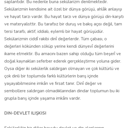
saplantıdır. Bu nedenle buna sekülarizm denilmektedir.
Sekülarizmin kendisine ait özel bir dünya görüşü, ahlâk anlayışı
ve hayat tarzı vardır. Bu hayat tarzı ve dünya görüşü din-karşıtı
ve materyalisttir. Bu tarafsız bir duruş ve bakış açısı değil, tam
tersi taraflı, aktif, iddialı, eylemli bir hayat görüşüdür.
Sekülarizmin ciddî rakibi dinî değerlerdir. Tüm çabası, o
değerleri kökünden söküp yerine kendi dünyevî değerlerini
ikame etmektir. Bu amacını bazen sahip olduğu tüm beşerî ve
doğal kaynakları seferber ederek gerçekleştirme yoluna gider.
Oysa diğer iki sekülerlik saldırgan olmayan ve çok kültürlü ve
çok dinli bir toplumda farklı kültürlerin barış içinde
yaşayabilmesine imkân ve fırsat tanır. Dinî değer ve
sembollere saldırgan olmadıklarından dindar toplumun bu iki
grupla barış içinde yaşama imkânı vardır.
DIN-DEVLET ILIŞKISI