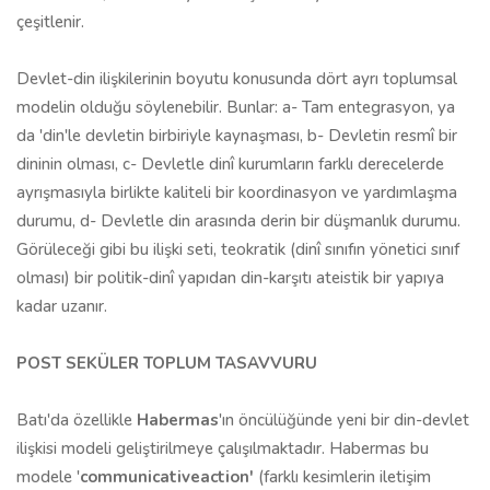
çeşitlenir.
Devlet-din ilişkilerinin boyutu konusunda dört ayrı toplumsal
modelin olduğu söylenebilir. Bunlar: a- Tam entegrasyon, ya
da 'din'le devletin birbiriyle kaynaşması, b- Devletin resmî bir
dininin olması, c- Devletle dinî kurumların farklı derecelerde
ayrışmasıyla birlikte kaliteli bir koordinasyon ve yardımlaşma
durumu, d- Devletle din arasında derin bir düşmanlık durumu.
Görüleceği gibi bu ilişki seti, teokratik (dinî sınıfın yönetici sınıf
olması) bir politik-dinî yapıdan din-karşıtı ateistik bir yapıya
kadar uzanır.
POST SEKÜLER TOPLUM TASAVVURU
Batı'da özellikle
Habermas
'ın öncülüğünde yeni bir din-devlet
ilişkisi modeli geliştirilmeye çalışılmaktadır. Habermas bu
modele '
communicativeaction'
(farklı kesimlerin iletişim