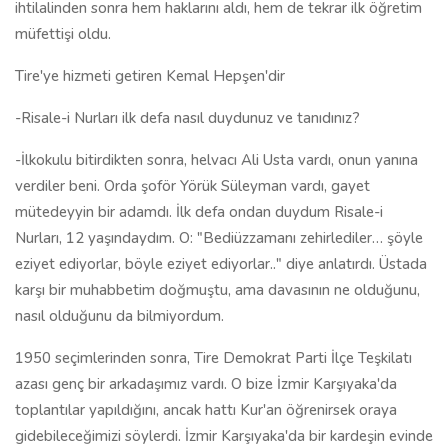
ihtilalinden sonra hem haklarını aldı, hem de tekrar ilk öğretim
müfettişi oldu.
Tire'ye hizmeti getiren Kemal Hepşen'dir
-Risale-i Nurları ilk defa nasıl duydunuz ve tanıdınız?
-İlkokulu bitirdikten sonra, helvacı Ali Usta vardı, onun yanına
verdiler beni. Orda şoför Yörük Süleyman vardı, gayet
mütedeyyin bir adamdı. İlk defa ondan duydum Risale-i
Nurları, 12 yaşındaydım. O: "Bediüzzamanı zehirlediler… şöyle
eziyet ediyorlar, böyle eziyet ediyorlar.." diye anlatırdı. Üstada
karşı bir muhabbetim doğmuştu, ama davasının ne olduğunu,
nasıl olduğunu da bilmiyordum.
1950 seçimlerinden sonra, Tire Demokrat Parti İlçe Teşkilatı
azası genç bir arkadaşımız vardı. O bize İzmir Karşıyaka'da
toplantılar yapıldığını, ancak hattı Kur'an öğrenirsek oraya
gidebileceğimizi söylerdi. İzmir Karşıyaka'da bir kardeşin evinde