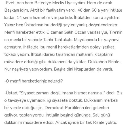
-Evet, ben hem Belediye Meclis Üyesiydim. Hem de ocak
Başkanı idim. Aktif bir faaliyetim vardı. 46'dan 60'a yani ihtilale
kadar, 14 sene hizmetim var partide. İhtilalden sonra ayrıldım.
Yalnız ben Üstadımın bu dediği şeyleri yanlış değerlendirdim.
Menfi hareketler ettik. O zaman Salih Özcan vasıtasıyla, Tire'nin
en mevki bir yerinde Tarihi Tahtakale Meydanında bir yayınevi
açmıştım. İhtilalde, bu menfi hareketlerimden dolayı şefkat
tokadı yedim. İhtilal idaresi tarafından mallarım, kitaplarım
müsadere edildiği gibi, dükkanımı da yıktılar. Dükkanda Risale-
Nur neşriyatı yapıyordum. Başka dini kitaplardan da vardı.
-O menfi hareketleriniz nelerdi?
-Üstad, "Siyaset zamanı değil, imana hizmet namına.." dedi. Biz
o tavsiyeye uyamadık, işi siyasete döktük. Dükkanım merkezi
bir yerde olduğu için, Demokrat Partililerin ileri gelenleri
geliyor, toplanıyordu. İhtilalin beşinci gününde, Salı günü
dükkanım müsadere edildi. Ancak içinde bir tek Risale yoktu.