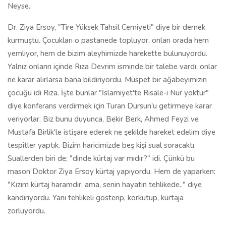
Neyse..
Dr. Ziya Ersoy, "Tire Yüksek Tahsil Cemiyeti" diye bir dernek
kurmuştu. Çocukları o pastanede topluyor, onları orada hem
yemliyor, hem de bizim aleyhimizde harekette bulunuyordu.
Yalnız onların içinde Rıza Devrim isminde bir talebe vardı, onlar
ne karar alırlarsa bana bildiriyordu. Müspet bir ağabeyimizin
çocuğu idi Rıza. İşte bunlar "İslamiyet'te Risale-i Nur yoktur"
diye konferans verdirmek için Turan Dursun'u getirmeye karar
veriyorlar. Biz bunu duyunca, Bekir Berk, Ahmed Feyzi ve
Mustafa Birlik'le istişare ederek ne şekilde hareket edelim diye
tespitler yaptık. Bizim haricimizde beş kişi sual soracaktı.
Suallerden biri de; "dinde kürtaj var mıdır?" idi. Çünkü bu
mason Doktor Ziya Ersoy kürtaj yapıyordu. Hem de yaparken:
"Kızım kürtaj haramdır, ama, senin hayatın tehlikede.." diye
kandırıyordu. Yani tehlikeli gösterip, korkutup, kürtaja
zorluyordu.