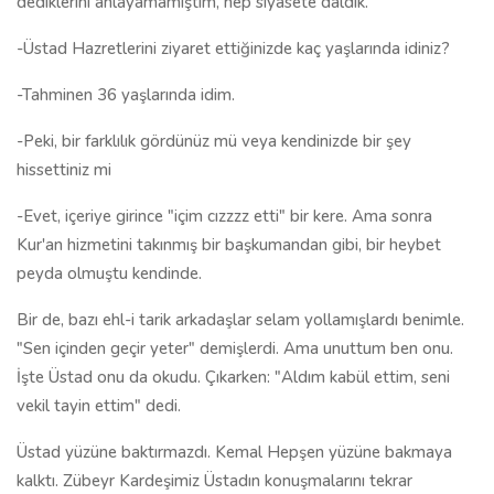
dediklerini anlayamamıştım, hep siyasete daldık.
-Üstad Hazretlerini ziyaret ettiğinizde kaç yaşlarında idiniz?
-Tahminen 36 yaşlarında idim.
-Peki, bir farklılık gördünüz mü veya kendinizde bir şey
hissettiniz mi
-Evet, içeriye girince "içim cızzzz etti" bir kere. Ama sonra
Kur'an hizmetini takınmış bir başkumandan gibi, bir heybet
peyda olmuştu kendinde.
Bir de, bazı ehl-i tarik arkadaşlar selam yollamışlardı benimle.
"Sen içinden geçir yeter" demişlerdi. Ama unuttum ben onu.
İşte Üstad onu da okudu. Çıkarken: "Aldım kabül ettim, seni
vekil tayin ettim" dedi.
Üstad yüzüne baktırmazdı. Kemal Hepşen yüzüne bakmaya
kalktı. Zübeyr Kardeşimiz Üstadın konuşmalarını tekrar