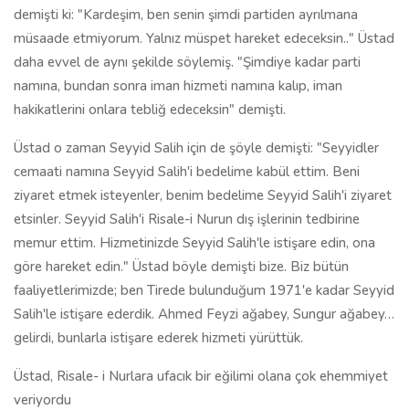
demişti ki: "Kardeşim, ben senin şimdi partiden ayrılmana
müsaade etmiyorum. Yalnız müspet hareket edeceksin.." Üstad
daha evvel de aynı şekilde söylemiş. "Şimdiye kadar parti
namına, bundan sonra iman hizmeti namına kalıp, iman
hakikatlerini onlara tebliğ edeceksin" demişti.
Üstad o zaman Seyyid Salih için de şöyle demişti: "Seyyidler
cemaati namına Seyyid Salih'i bedelime kabül ettim. Beni
ziyaret etmek isteyenler, benim bedelime Seyyid Salih'i ziyaret
etsinler. Seyyid Salih'i Risale-i Nurun dış işlerinin tedbirine
memur ettim. Hizmetinizde Seyyid Salih'le istişare edin, ona
göre hareket edin." Üstad böyle demişti bize. Biz bütün
faaliyetlerimizde; ben Tirede bulunduğum 1971'e kadar Seyyid
Salih'le istişare ederdik. Ahmed Feyzi ağabey, Sungur ağabey…
gelirdi, bunlarla istişare ederek hizmeti yürüttük.
Üstad, Risale- i Nurlara ufacık bir eğilimi olana çok ehemmiyet
veriyordu