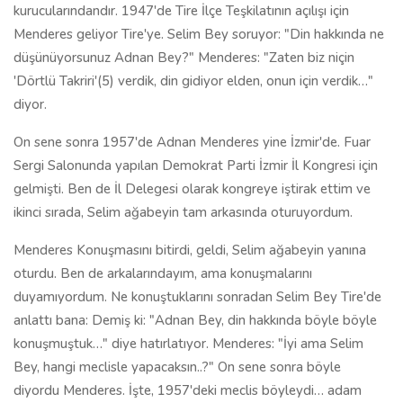
kurucularındandır. 1947'de Tire İlçe Teşkilatının açılışı için
Menderes geliyor Tire'ye. Selim Bey soruyor: "Din hakkında ne
düşünüyorsunuz Adnan Bey?" Menderes: "Zaten biz niçin
'Dörtlü Takriri'(5) verdik, din gidiyor elden, onun için verdik…"
diyor.
On sene sonra 1957'de Adnan Menderes yine İzmir'de. Fuar
Sergi Salonunda yapılan Demokrat Parti İzmir İl Kongresi için
gelmişti. Ben de İl Delegesi olarak kongreye iştirak ettim ve
ikinci sırada, Selim ağabeyin tam arkasında oturuyordum.
Menderes Konuşmasını bitirdi, geldi, Selim ağabeyin yanına
oturdu. Ben de arkalarındayım, ama konuşmalarını
duyamıyordum. Ne konuştuklarını sonradan Selim Bey Tire'de
anlattı bana: Demiş ki: "Adnan Bey, din hakkında böyle böyle
konuşmuştuk…" diye hatırlatıyor. Menderes: "İyi ama Selim
Bey, hangi meclisle yapacaksın..?" On sene sonra böyle
diyordu Menderes. İşte, 1957'deki meclis böyleydi… adam