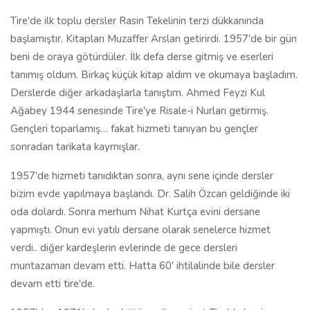
Tire'de ilk toplu dersler Rasin Tekelinin terzi dükkanında
başlamıştır. Kitapları Muzaffer Arslan getirirdi. 1957'de bir gün
beni de oraya götürdüler. İlk defa derse gitmiş ve eserleri
tanımış oldum. Birkaç küçük kitap aldım ve okumaya başladım.
Derslerde diğer arkadaşlarla tanıştım. Ahmed Feyzi Kul
Ağabey 1944 senesinde Tire'ye Risale-i Nurları getirmiş.
Gençleri toparlamış… fakat hizmeti tanıyan bu gençler
sonradan tarikata kaymışlar.
1957'de hizmeti tanıdıktan sonra, aynı sene içinde dersler
bizim evde yapılmaya başlandı. Dr. Salih Özcan geldiğinde iki
oda dolardı. Sonra merhum Nihat Kurtça evini dersane
yapmıştı. Onun evi yatılı dersane olarak senelerce hizmet
verdi.. diğer kardeşlerin evlerinde de gece dersleri
muntazaman devam etti. Hatta 60' ihtilalinde bile dersler
devam etti tire'de.