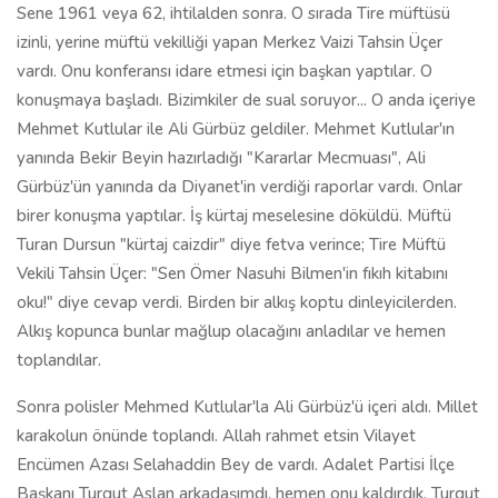
Sene 1961 veya 62, ihtilalden sonra. O sırada Tire müftüsü
izinli, yerine müftü vekilliği yapan Merkez Vaizi Tahsin Üçer
vardı. Onu konferansı idare etmesi için başkan yaptılar. O
konuşmaya başladı. Bizimkiler de sual soruyor... O anda içeriye
Mehmet Kutlular ile Ali Gürbüz geldiler. Mehmet Kutlular'ın
yanında Bekir Beyin hazırladığı "Kararlar Mecmuası", Ali
Gürbüz'ün yanında da Diyanet'in verdiği raporlar vardı. Onlar
birer konuşma yaptılar. İş kürtaj meselesine döküldü. Müftü
Turan Dursun "kürtaj caizdir" diye fetva verince; Tire Müftü
Vekili Tahsin Üçer: "Sen Ömer Nasuhi Bilmen'in fıkıh kitabını
oku!" diye cevap verdi. Birden bir alkış koptu dinleyicilerden.
Alkış kopunca bunlar mağlup olacağını anladılar ve hemen
toplandılar.
Sonra polisler Mehmed Kutlular'la Ali Gürbüz'ü içeri aldı. Millet
karakolun önünde toplandı. Allah rahmet etsin Vilayet
Encümen Azası Selahaddin Bey de vardı. Adalet Partisi İlçe
Başkanı Turgut Aslan arkadaşımdı, hemen onu kaldırdık. Turgut