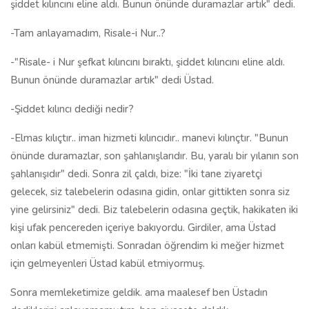
şiddet kılıncını eline aldı. Bunun önünde duramazlar artık" dedi.
-Tam anlayamadım, Risale-i Nur..?
-"Risale- i Nur şefkat kılıncını bıraktı, şiddet kılıncını eline aldı.
Bunun önünde duramazlar artık" dedi Üstad.
-Şiddet kılıncı dediği nedir?
-Elmas kılıçtır.. iman hizmeti kılıncıdır.. manevi kılınçtır. "Bunun
önünde duramazlar, son şahlanışlarıdır. Bu, yaralı bir yılanın son
şahlanışıdır" dedi. Sonra zil çaldı, bize: "İki tane ziyaretçi
gelecek, siz talebelerin odasına gidin, onlar gittikten sonra siz
yine gelirsiniz" dedi. Biz talebelerin odasına geçtik, hakikaten iki
kişi ufak pencereden içeriye bakıyordu. Girdiler, ama Üstad
onları kabül etmemişti. Sonradan öğrendim ki meğer hizmet
için gelmeyenleri Üstad kabül etmiyormuş.
Sonra memleketimize geldik. ama maalesef ben Üstadın