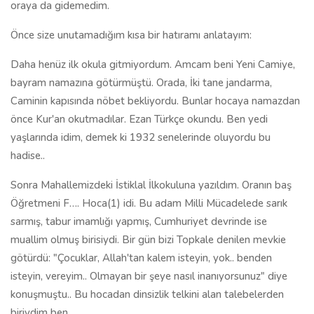
oraya da gidemedim.
Önce size unutamadığım kısa bir hatıramı anlatayım:
Daha henüz ilk okula gitmiyordum. Amcam beni Yeni Camiye,
bayram namazına götürmüştü. Orada, İki tane jandarma,
Caminin kapısında nöbet bekliyordu. Bunlar hocaya namazdan
önce Kur'an okutmadılar. Ezan Türkçe okundu. Ben yedi
yaşlarında idim, demek ki 1932 senelerinde oluyordu bu
hadise..
Sonra Mahallemizdeki İstiklal İlkokuluna yazıldım. Oranın baş
Öğretmeni F…. Hoca(1) idi. Bu adam Milli Mücadelede sarık
sarmış, tabur imamlığı yapmış, Cumhuriyet devrinde ise
muallim olmuş birisiydi. Bir gün bizi Topkale denilen mevkie
götürdü: "Çocuklar, Allah'tan kalem isteyin, yok.. benden
isteyin, vereyim.. Olmayan bir şeye nasıl inanıyorsunuz" diye
konuşmuştu.. Bu hocadan dinsizlik telkini alan talebelerden
biriydim ben.