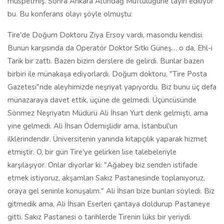
müspetmiş. Sonra Ankara Altındağ Müftülüğüne tayin ediliyor
bu. Bu konferans olayı şöyle olmuştu:
Tire'de Doğum Doktoru Ziya Ersoy vardı, masondu kendisi.
Bunun karşısında da Operatör Doktor Sıtkı Güneş… o da, Ehl-i
Tarik bir zattı. Bazen bizim derslere de gelirdi. Bunlar bazen
birbiri ile münakaşa ediyorlardı. Doğum doktoru, "Tire Posta
Gazetesi"nde aleyhimizde neşriyat yapıyordu. Biz bunu üç defa
münazaraya davet ettik, üçüne de gelmedi. Üçüncüsünde
Sönmez Neşriyatın Müdürü Ali İhsan Yurt denk gelmişti, ama
yine gelmedi. Ali İhsan Ödemişlidir ama, İstanbul'un
ilklerindendir. Üniversitenin yanında kitapçılık yaparak hizmet
etmiştir. O, bir gün Tire'ye gelirken lise talebeleriyle
karşılaşıyor. Onlar diyorlar ki: "Ağabey biz senden istifade
etmek istiyoruz, akşamları Sakız Pastanesinde toplanıyoruz,
oraya gel seninle konuşalım." Ali İhsan bize bunları söyledi. Biz
gitmedik ama, Ali İhsan Eserleri çantaya doldurup Pastaneye
gitti. Sakız Pastanesi o tarihlerde Tirenin lüks bir yeriydi.