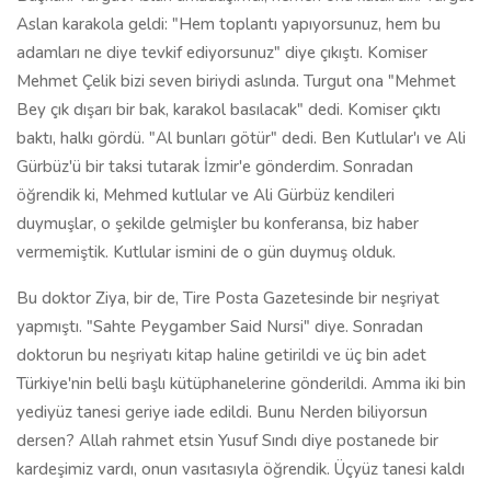
Aslan karakola geldi: "Hem toplantı yapıyorsunuz, hem bu
adamları ne diye tevkif ediyorsunuz" diye çıkıştı. Komiser
Mehmet Çelik bizi seven biriydi aslında. Turgut ona "Mehmet
Bey çık dışarı bir bak, karakol basılacak" dedi. Komiser çıktı
baktı, halkı gördü. "Al bunları götür" dedi. Ben Kutlular'ı ve Ali
Gürbüz'ü bir taksi tutarak İzmir'e gönderdim. Sonradan
öğrendik ki, Mehmed kutlular ve Ali Gürbüz kendileri
duymuşlar, o şekilde gelmişler bu konferansa, biz haber
vermemiştik. Kutlular ismini de o gün duymuş olduk.
Bu doktor Ziya, bir de, Tire Posta Gazetesinde bir neşriyat
yapmıştı. "Sahte Peygamber Said Nursi" diye. Sonradan
doktorun bu neşriyatı kitap haline getirildi ve üç bin adet
Türkiye'nin belli başlı kütüphanelerine gönderildi. Amma iki bin
yediyüz tanesi geriye iade edildi. Bunu Nerden biliyorsun
dersen? Allah rahmet etsin Yusuf Sındı diye postanede bir
kardeşimiz vardı, onun vasıtasıyla öğrendik. Üçyüz tanesi kaldı