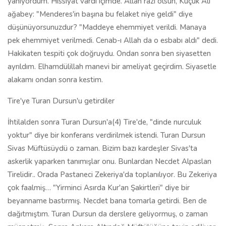
yanıyordum. Hissiyat vardı içimde. Allah razı olsun, Küçük Ali
ağabey: "Menderes'in başına bu felaket niye geldi" diye
düşünüyorsunuzdur? "Maddeye ehemmiyet verildi. Manaya
pek ehemmiyet verilmedi. Cenab-ı Allah da o esbabı aldı" dedi.
Hakikaten tespiti çok doğruydu. Ondan sonra ben siyasetten
ayrıldım. Elhamdülillah manevi bir ameliyat geçirdim. Siyasetle
alakamı ondan sonra kestim.
Tire'ye Turan Dursun'u getirdiler
İhtilalden sonra Turan Dursun'a(4) Tire'de, "dinde nurculuk
yoktur" diye bir konferans verdirilmek istendi. Turan Dursun
Sivas Müftüsüydü o zaman. Bizim bazı kardeşler Sivas'ta
askerlik yaparken tanımışlar onu. Bunlardan Necdet Alpaslan
Tirelidir.. Orada Pastaneci Zekeriya'da toplanılıyor. Bu Zekeriya
çok faalmiş… "Yirminci Asırda Kur'an Şakirtleri" diye bir
beyanname bastırmış. Necdet bana tomarla getirdi. Ben de
dağıtmıştım. Turan Dursun da derslere geliyormuş, o zaman