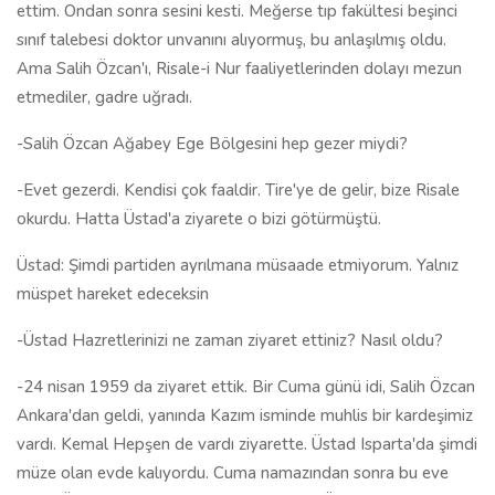
ettim. Ondan sonra sesini kesti. Meğerse tıp fakültesi beşinci
sınıf talebesi doktor unvanını alıyormuş, bu anlaşılmış oldu.
Ama Salih Özcan'ı, Risale-i Nur faaliyetlerinden dolayı mezun
etmediler, gadre uğradı.
-Salih Özcan Ağabey Ege Bölgesini hep gezer miydi?
-Evet gezerdi. Kendisi çok faaldir. Tire'ye de gelir, bize Risale
okurdu. Hatta Üstad'a ziyarete o bizi götürmüştü.
Üstad: Şimdi partiden ayrılmana müsaade etmiyorum. Yalnız
müspet hareket edeceksin
-Üstad Hazretlerinizi ne zaman ziyaret ettiniz? Nasıl oldu?
-24 nisan 1959 da ziyaret ettik. Bir Cuma günü idi, Salih Özcan
Ankara'dan geldi, yanında Kazım isminde muhlis bir kardeşimiz
vardı. Kemal Hepşen de vardı ziyarette. Üstad Isparta'da şimdi
müze olan evde kalıyordu. Cuma namazından sonra bu eve