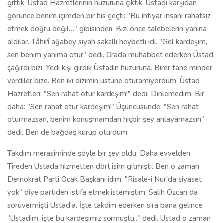
gittik. Üstad Hazretlerinin huzuruna çıktık. Üstadı karşıdan
görünce benim içimden bir his geçti: "Bu ihtiyar insanı rahatsız
etmek doğru değil…" gibisinden. Bizi önce talebelerin yanına
aldılar. Tâhirî ağabey siyah sakallı heybetli idi. "Gel kardeşim,
sen benim yanıma otur" dedi. Orada muhabbet ederken Üstad
çağırdı bizi. Yedi kişi girdik Üstadın huzuruna. Birer tane minder
verdiler bize. Ben iki dizimin üstüne oturamıyordum. Üstad
Hazretleri: "Sen rahat otur kardeşim!" dedi. Dinlemedim. Bir
daha: "Sen rahat otur kardeşim!" Üçüncüsünde: "Sen rahat
oturmazsan, benim konuşmamdan hiçbir şey anlayamazsın"
dedi. Ben de bağdaş kurup oturdum.
Takdim merasiminde şöyle bir şey oldu: Daha evvelden
Tireden Üstada hizmetten dört isim gitmişti. Ben o zaman
Demokrat Parti Ocak Başkanı idim. "Risale-i Nur'da siyaset
yok" diye partiden istifa etmek istemiştim. Salih Özcan da
soruvermişti Üstad'a. İşte takdim ederken sıra bana gelince:
"Üstadım, işte bu kardeşimiz sormuştu.." dedi. Üstad o zaman