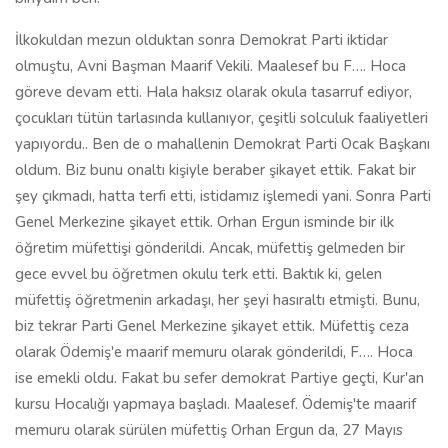
İlkokuldan mezun olduktan sonra Demokrat Parti iktidar
olmuştu, Avni Başman Maarif Vekili. Maalesef bu F…. Hoca
göreve devam etti. Hala haksız olarak okula tasarruf ediyor,
çocukları tütün tarlasında kullanıyor, çeşitli solculuk faaliyetleri
yapıyordu.. Ben de o mahallenin Demokrat Parti Ocak Başkanı
oldum. Biz bunu onaltı kişiyle beraber şikayet ettik. Fakat bir
şey çıkmadı, hatta terfi etti, istidamız işlemedi yani. Sonra Parti
Genel Merkezine şikayet ettik. Orhan Ergun isminde bir ilk
öğretim müfettişi gönderildi. Ancak, müfettiş gelmeden bir
gece evvel bu öğretmen okulu terk etti. Baktık ki, gelen
müfettiş öğretmenin arkadaşı, her şeyi hasıraltı etmişti. Bunu,
biz tekrar Parti Genel Merkezine şikayet ettik. Müfettiş ceza
olarak Ödemiş'e maarif memuru olarak gönderildi, F…. Hoca
ise emekli oldu. Fakat bu sefer demokrat Partiye geçti, Kur'an
kursu Hocalığı yapmaya başladı. Maalesef. Ödemiş'te maarif
memuru olarak sürülen müfettiş Orhan Ergun da, 27 Mayıs