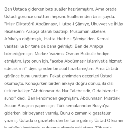
Ben Üstada giderken bazı sualler hazırlamıştım. Ama orada
Üstadı görünce unuttum hepsini. Suallerimden birisi şuydu:
"Mısır Diktatörü Abdünnasır, Hutbe-i Şâmiye, Uhuvvet ve İhlâs
Risalelerini Arapça olarak bastırıp, Müslüman ülkelere,
Afrika'ya dağıtmıştı,. Hatta Hutbe-i Şâmiye'den, Kemal
vasıtası ile bir tane de bana gelmişti. Ben de Arapça
bilmediğim için, Merkez Vaizimiz Osman Bülbül'e hediye
etmiştim. İşte onun için, "acaba Abdünnasır İslamiyet'e hizmet
edecek mi?" diye içimden bir sual hazırlamıştım. Ama Üstadı
görünce bunu unuttum. Fakat zihnimden geçenleri Üstad
okumuştu. Konuşurken birden arkaya doğru dönüp, iki dizi
üstüne kalkıp: "Abdünnasır da Nur Talebesidir, O da hizmete
alındı" dedi. Ben kendimden geçmiştim. Abdünnasır, Mısırdaki
Asuan Barajının yapımı için, Türk semalarından Rusya'ya
giderken, bir beyanat vermiş. Bunu o zaman ki gazeteler
yazmış. Üstada o gazetelerden bir tane gelmiş. Üstad O kısmın