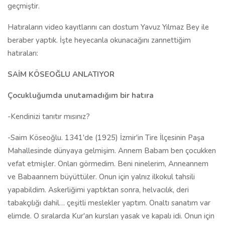
geçmiştir.
Hatıraların video kayıtlarını can dostum Yavuz Yılmaz Bey ile
beraber yaptık. İşte heyecanla okunacağını zannettiğim
hatıraları:
SAİM KÖSEOĞLU ANLATIYOR
Çocukluğumda unutamadığım bir hatıra
-Kendinizi tanıtır mısınız?
-Saim Köseoğlu. 1341'de (1925) İzmir'in Tire İlçesinin Paşa
Mahallesinde dünyaya gelmişim. Annem Babam ben çocukken
vefat etmişler. Onları görmedim. Beni ninelerim, Anneannem
ve Babaannem büyüttüler. Onun için yalnız ilkokul tahsili
yapabildim. Askerliğimi yaptıktan sonra, helvacılık, deri
tabakçılığı dahil… çeşitli meslekler yaptım. Onaltı sanatım var
elimde. O sıralarda Kur'an kursları yasak ve kapalı idi. Onun için