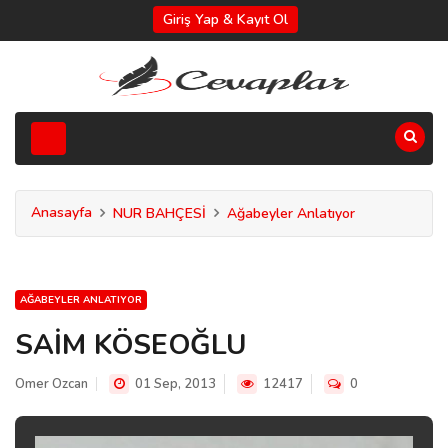
Giriş Yap & Kayıt Ol
Anasayfa
NUR BAHÇESİ
Ağabeyler Anlatıyor
AĞABEYLER ANLATIYOR
SAİM KÖSEOĞLU
Omer Ozcan
01 Sep, 2013
12417
0