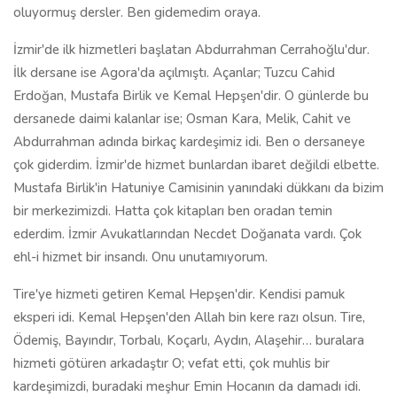
oluyormuş dersler. Ben gidemedim oraya.
İzmir'de ilk hizmetleri başlatan Abdurrahman Cerrahoğlu'dur.
İlk dersane ise Agora'da açılmıştı. Açanlar; Tuzcu Cahid
Erdoğan, Mustafa Birlik ve Kemal Hepşen'dir. O günlerde bu
dersanede daimi kalanlar ise; Osman Kara, Melik, Cahit ve
Abdurrahman adında birkaç kardeşimiz idi. Ben o dersaneye
çok giderdim. İzmir'de hizmet bunlardan ibaret değildi elbette.
Mustafa Birlik'in Hatuniye Camisinin yanındaki dükkanı da bizim
bir merkezimizdi. Hatta çok kitapları ben oradan temin
ederdim. İzmir Avukatlarından Necdet Doğanata vardı. Çok
ehl-i hizmet bir insandı. Onu unutamıyorum.
Tire'ye hizmeti getiren Kemal Hepşen'dir. Kendisi pamuk
eksperi idi. Kemal Hepşen'den Allah bin kere razı olsun. Tire,
Ödemiş, Bayındır, Torbalı, Koçarlı, Aydın, Alaşehir… buralara
hizmeti götüren arkadaştır O; vefat etti, çok muhlis bir
kardeşimizdi, buradaki meşhur Emin Hocanın da damadı idi.