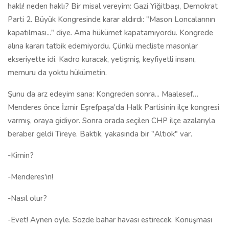
haklı! neden haklı? Bir misal vereyim: Gazi Yiğitbaşı, Demokrat
Parti 2. Büyük Kongresinde karar aldırdı: "Mason Loncalarının
kapatılması..." diye. Ama hükümet kapatamıyordu. Kongrede
alına kararı tatbik edemiyordu. Çünkü mecliste masonlar
ekseriyette idi. Kadro kuracak, yetişmiş, keyfiyetli insanı,
memuru da yoktu hükümetin.
Şunu da arz edeyim sana: Kongreden sonra... Maalesef…
Menderes önce İzmir Eşrefpaşa'da Halk Partisinin ilçe kongresi
varmış, oraya gidiyor. Sonra orada seçilen CHP ilçe azalarıyla
beraber geldi Tireye. Baktık, yakasında bir "Altıok" var.
-Kimin?
-Menderes'in!
-Nasıl olur?
-Evet! Aynen öyle. Sözde bahar havası estirecek. Konuşması