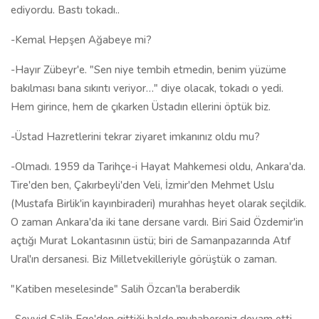
ediyordu. Bastı tokadı..
-Kemal Hepşen Ağabeye mi?
-Hayır Zübeyr'e. "Sen niye tembih etmedin, benim yüzüme
bakılması bana sıkıntı veriyor…" diye olacak, tokadı o yedi.
Hem girince, hem de çıkarken Üstadın ellerini öptük biz.
-Üstad Hazretlerini tekrar ziyaret imkanınız oldu mu?
-Olmadı. 1959 da Tarihçe-i Hayat Mahkemesi oldu, Ankara'da.
Tire'den ben, Çakırbeyli'den Veli, İzmir'den Mehmet Uslu
(Mustafa Birlik'in kayınbiraderi) murahhas heyet olarak seçildik.
O zaman Ankara'da iki tane dersane vardı. Biri Said Özdemir'in
açtığı Murat Lokantasının üstü; biri de Samanpazarında Atıf
Ural'ın dersanesi. Biz Milletvekilleriyle görüştük o zaman.
"Katiben meselesinde" Salih Özcan'la beraberdik