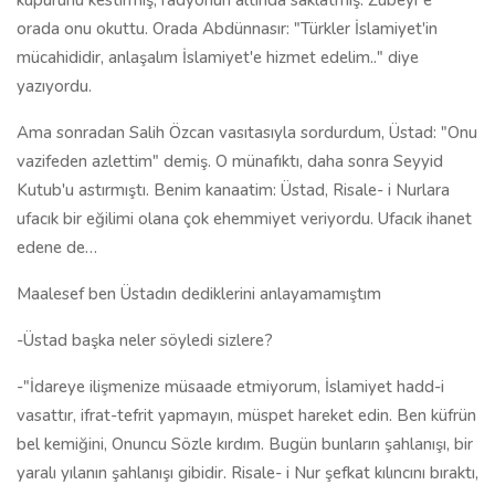
kupürünü kestirmiş, radyonun altında saklatmış. Zübeyr'e
orada onu okuttu. Orada Abdünnasır: "Türkler İslamiyet'in
mücahididir, anlaşalım İslamiyet'e hizmet edelim.." diye
yazıyordu.
Ama sonradan Salih Özcan vasıtasıyla sordurdum, Üstad: "Onu
vazifeden azlettim" demiş. O münafıktı, daha sonra Seyyid
Kutub'u astırmıştı. Benim kanaatim: Üstad, Risale- i Nurlara
ufacık bir eğilimi olana çok ehemmiyet veriyordu. Ufacık ihanet
edene de…
Maalesef ben Üstadın dediklerini anlayamamıştım
-Üstad başka neler söyledi sizlere?
-"İdareye ilişmenize müsaade etmiyorum, İslamiyet hadd-i
vasattır, ifrat-tefrit yapmayın, müspet hareket edin. Ben küfrün
bel kemiğini, Onuncu Sözle kırdım. Bugün bunların şahlanışı, bir
yaralı yılanın şahlanışı gibidir. Risale- i Nur şefkat kılıncını bıraktı,