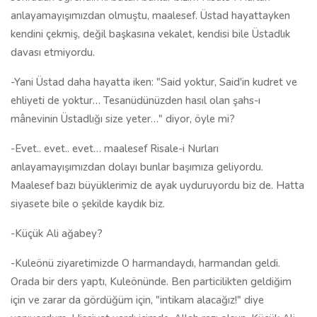
anlayamayışımızdan olmuştu, maalesef. Üstad hayattayken
kendini çekmiş, değil başkasına vekalet, kendisi bile Üstadlık
davası etmiyordu.
-Yani Üstad daha hayatta iken: "Said yoktur, Said'in kudret ve
ehliyeti de yoktur… Tesanüdünüzden hasıl olan şahs-ı
mânevinin Üstadlığı size yeter…" diyor, öyle mi?
-Evet.. evet.. evet… maalesef Risale-i Nurları
anlayamayışımızdan dolayı bunlar başımıza geliyordu.
Maalesef bazı büyüklerimiz de ayak uyduruyordu biz de. Hatta
siyasete bile o şekilde kaydık biz.
-Küçük Ali ağabey?
-Kuleönü ziyaretimizde O harmandaydı, harmandan geldi.
Orada bir ders yaptı, Kuleönünde. Ben particilikten geldiğim
için ve zarar da gördüğüm için, "intikam alacağız!" diye