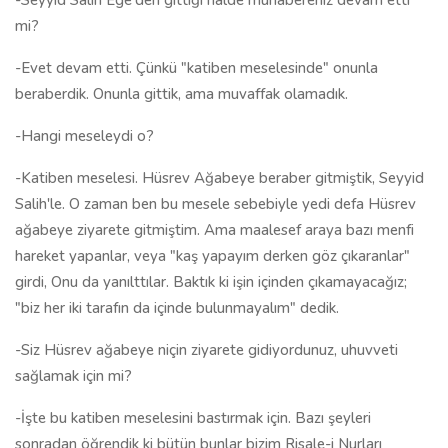
-Seyyid Salih Ege'den gittiği halde muhabereniz devam etti
mi?
-Evet devam etti. Çünkü "katiben meselesinde" onunla
beraberdik. Onunla gittik, ama muvaffak olamadık.
-Hangi meseleydi o?
-Katiben meselesi. Hüsrev Ağabeye beraber gitmiştik, Seyyid
Salih'le. O zaman ben bu mesele sebebiyle yedi defa Hüsrev
ağabeye ziyarete gitmiştim. Ama maalesef araya bazı menfi
hareket yapanlar, veya "kaş yapayım derken göz çıkaranlar"
girdi, Onu da yanılttılar. Baktık ki işin içinden çıkamayacağız;
"biz her iki tarafın da içinde bulunmayalım" dedik.
-Siz Hüsrev ağabeye niçin ziyarete gidiyordunuz, uhuvveti
sağlamak için mi?
-İşte bu katiben meselesini bastırmak için. Bazı şeyleri
sonradan öğrendik ki bütün bunlar bizim Risale-i Nurları