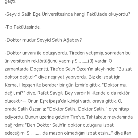
geçti.
-Seyyid Salih Ege Üniversitesinde hangi Fakültede okuyordu?
-Tıp Fakültesinde.
-Doktor mudur Seyyid Salih Ağabey?
-Doktor unvanı ile dolaşıyordu. Tireden yetişmiş, sonradan bu
üniversitenin rektörlüğünü yapmış S… ......(3) vardır. O
zamanlarda Doçentti. Tire'de Salih Özcan'ın aleyhinde: "Bu zat
doktor değildir" diye neşriyat yapıyordu. Biz de ispat için,
Kemal Hepşen ile beraber bir gün İzmir'e gittik. "Doktor mu,
değil mi?" diye. Rafet Saygılı Bey vardır ki -ileride o da rektör
olacaktır--. Onun Eşrefpaşa'da kliniği vardı, oraya gittik. O,
orada Salih Özcan'a: "Doktor Salih.. Doktor Salih.." diye hitap
ediyordu. Bunun üzerine geldim Tire'ye, Tahtakale meydanında
bağırdım: "Ben Doktor Salih'in doktor olduğunu ispat
edeceğim, S... ……. da mason olmadığını ispat etsin…" diye ilan