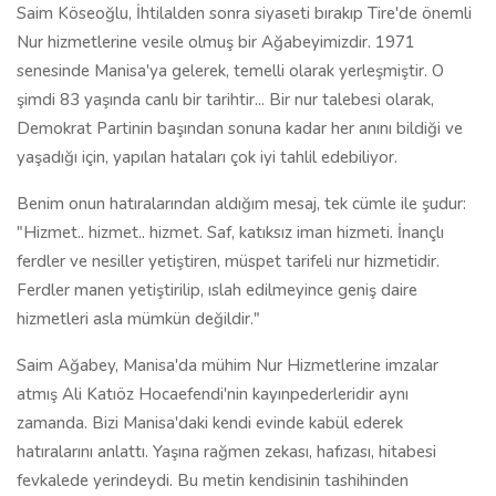
Saim Köseoğlu, İhtilalden sonra siyaseti bırakıp Tire'de önemli
Nur hizmetlerine vesile olmuş bir Ağabeyimizdir. 1971
senesinde Manisa'ya gelerek, temelli olarak yerleşmiştir. O
şimdi 83 yaşında canlı bir tarihtir... Bir nur talebesi olarak,
Demokrat Partinin başından sonuna kadar her anını bildiği ve
yaşadığı için, yapılan hataları çok iyi tahlil edebiliyor.
Benim onun hatıralarından aldığım mesaj, tek cümle ile şudur:
"Hizmet.. hizmet.. hizmet. Saf, katıksız iman hizmeti. İnançlı
ferdler ve nesiller yetiştiren, müspet tarifeli nur hizmetidir.
Ferdler manen yetiştirilip, ıslah edilmeyince geniş daire
hizmetleri asla mümkün değildir."
Saim Ağabey, Manisa'da mühim Nur Hizmetlerine imzalar
atmış Ali Katıöz Hocaefendi'nin kayınpederleridir aynı
zamanda. Bizi Manisa'daki kendi evinde kabül ederek
hatıralarını anlattı. Yaşına rağmen zekası, hafızası, hitabesi
fevkalede yerindeydi. Bu metin kendisinin tashihinden