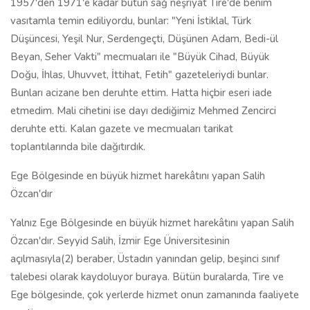
1957'den 1971'e kadar bütün sağ neşriyat Tire'de benim
vasıtamla temin ediliyordu, bunlar: "Yeni İstiklal, Türk
Düşüncesi, Yeşil Nur, Serdengeçti, Düşünen Adam, Bedi-ül
Beyan, Seher Vakti" mecmuaları ile "Büyük Cihad, Büyük
Doğu, İhlas, Uhuvvet, İttihat, Fetih" gazeteleriydi bunlar.
Bunları acizane ben deruhte ettim. Hatta hiçbir eseri iade
etmedim. Mali cihetini ise dayı dediğimiz Mehmed Zencirci
deruhte etti. Kalan gazete ve mecmuaları tarikat
toplantılarında bile dağıtırdık.
Ege Bölgesinde en büyük hizmet harekâtını yapan Salih
Özcan'dır
Yalnız Ege Bölgesinde en büyük hizmet harekâtını yapan Salih
Özcan'dır. Seyyid Salih, İzmir Ege Üniversitesinin
açılmasıyla(2) beraber, Üstadın yanından gelip, beşinci sınıf
talebesi olarak kaydoluyor buraya. Bütün buralarda, Tire ve
Ege bölgesinde, çok yerlerde hizmet onun zamanında faaliyete