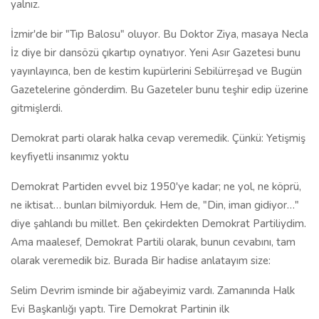
yalnız.
İzmir'de bir "Tıp Balosu" oluyor. Bu Doktor Ziya, masaya Necla
İz diye bir dansözü çıkartıp oynatıyor. Yeni Asır Gazetesi bunu
yayınlayınca, ben de kestim kupürlerini Sebilürreşad ve Bugün
Gazetelerine gönderdim. Bu Gazeteler bunu teşhir edip üzerine
gitmişlerdi.
Demokrat parti olarak halka cevap veremedik. Çünkü: Yetişmiş
keyfiyetli insanımız yoktu
Demokrat Partiden evvel biz 1950'ye kadar; ne yol, ne köprü,
ne iktisat… bunları bilmiyorduk. Hem de, "Din, iman gidiyor…"
diye şahlandı bu millet. Ben çekirdekten Demokrat Partiliydim.
Ama maalesef, Demokrat Partili olarak, bunun cevabını, tam
olarak veremedik biz. Burada Bir hadise anlatayım size:
Selim Devrim isminde bir ağabeyimiz vardı. Zamanında Halk
Evi Başkanlığı yaptı. Tire Demokrat Partinin ilk