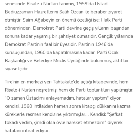
senesinde Risale-i Nur'ları tanımış, 1959'da Üstad
Bediüzzaman Hazretlerini Salih Özcan ile beraber ziyaret
etmiştir. Saim Ağabeyin en önemli özelliği ise; Halk Parti
döneminden, Demokrat Parti devrine geçiş yıllarını başından
sonuna kadar yaşamış bir şahsiyet olmasıdır. Gençlik yıllarında
Demokrat Partinin faal bir üyesidir. Partinin 1946'da
kuruluşundan, 1960'da kapatılmasına kadar; Parti Ocak
Başkanlığı ve Belediye Meclis Üyeliğinde bulunmuş, aktif bir
siyasetçidir.
Tire'nin en merkezi yeri Tahtakale'de açtığı kitapevinde, hem
Risale-i Nurları neşretmiş, hem de Parti toplantıları yapılmıştır.
"O zaman Üstadımı anlayamadım, hatalar yaptım" diyor
kendisi. 1960 İhtilalden hemen sonra kitapçı dükkanını kazma
küreklerle resmen kendisine yıktırmışlar… Kendisi: "Şefkat
tokadı yedim, şimdi olsa öyle hareket etmezdim" diyerek
hatalarını itiraf ediyor.