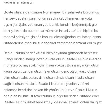
kadar ısrar etmiştir.
Böyle olunca da Risale-i Nur, manevi bir şahsiyete bürünmüş,
her seviyedeki insanın onun irşadını kabullenmesinin yolu
açılmıştır. Şahsiyet, enaniyet, benlik, kendini beğenmişlik gibi
bazı şahıslarda bulunması mümkün insani zaafların hiç biri bu
manevi şahsiyet için söz konusu olmadığından, muhataplarının
istifadelerine mani bu tür engeller tamamen bertaraf edilmiştir.
Rsale-i Nurun hedef kitlesi, hiçbir ayırıma gitmeden herkestir.
Hangi dinden, hangi ırktan olursa olsun Risale-i Nur'un irşadına
muhatap olmayacak hiçbir insan yoktur. Bu insan, erkek olsun
kadın olsun, zengin olsun fakir olsun, genç olsun yaşlı olsun,
alim olsun cahil olsun, dinli olsun dinsiz olsun, hasta olsun
sağlıklı olsun mutlaka Risale-i Nurun doğrudan ve özel
anlamda kendisine bakan bir yönünü bulur ve Risale-i Nurun
ona olan bu hususi teveccühünün öğretilerinden istifade eder.
Risale-i Nur musibetzede kitleyi de ihmal etmez, onları da irşat