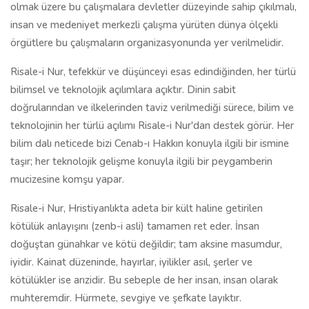
olmak üzere bu çalışmalara devletler düzeyinde sahip çıkılmalı,
insan ve medeniyet merkezli çalışma yürüten dünya ölçekli
örgütlere bu çalışmaların organizasyonunda yer verilmelidir.
Risale-i Nur, tefekkür ve düşünceyi esas edindiğinden, her türlü
bilimsel ve teknolojik açılımlara açıktır. Dinin sabit
doğrularından ve ilkelerinden taviz verilmediği sürece, bilim ve
teknolojinin her türlü açılımı Risale-i Nur'dan destek görür. Her
bilim dalı neticede bizi Cenab-ı Hakkın konuyla ilgili bir ismine
taşır; her teknolojik gelişme konuyla ilgili bir peygamberin
mucizesine komşu yapar.
Risale-i Nur, Hristiyanlıkta adeta bir kült haline getirilen
kötülük anlayışını (zenb-i asli) tamamen ret eder. İnsan
doğuştan günahkar ve kötü değildir; tam aksine masumdur,
iyidir. Kainat düzeninde, hayırlar, iyilikler asıl, şerler ve
kötülükler ise arızidir. Bu sebeple de her insan, insan olarak
muhteremdir. Hürmete, sevgiye ve şefkate layıktır.