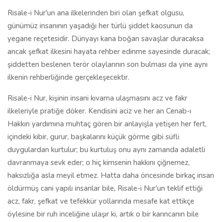
Risale-i Nur'un ana ilkelerinden biri olan şefkat olgusu,
günümüz insanının yaşadığı her türlü şiddet kaosunun da
yegane reçetesidir. Dünyayı kana boğan savaşlar duracaksa
ancak şefkat ilkesini hayata rehber edinme sayesinde duracak;
şiddetten beslenen terör olaylarının son bulması da yine aynı
ilkenin rehberliğinde gerçekleşecektir.
Risale-i Nur, kişinin insani kıvama ulaşmasını acz ve fakr
ilkeleriyle pratiğe döker. Kendisini aciz ve her an Cenab-ı
Hakkın yardımına muhtaç gören bir anlayışla yetişen her fert,
içindeki kibir, gurur, başkalarını küçük görme gibi süfli
duygulardan kurtulur; bu kurtuluş onu aynı zamanda adaletli
davranmaya sevk eder; o hiç kimsenin hakkını çiğnemez,
haksızlığa asla meyil etmez. Hatta daha öncesinde birkaç insan
öldürmüş cani yapılı insanlar bile, Risale-i Nur'un teklif ettiği
acz, fakr, şefkat ve tefekkür yollarında mesafe kat ettikçe
öylesine bir ruh inceliğine ulaşır ki, artık o bir karıncanın bile