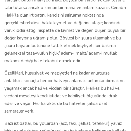
varlığını, bütün mahiyetini işte böylesi bir varlık- yokluk testine
tabi tutarsa ancak o zaman bir mana ve anlam kazanır. Cenab-ı
Hakk'la olan irtibatını, kendisini sıfırlama noktasında
gerçekleştirebilirse hakiki kıymet ve değerine ulaşır; kendinde
varlık iddia ettiği nispette de kıymet ve değeri düşer, büyük bir
değer kaybına uğramış olur. Böylesi bir şuura ulaşmak ve bu
şuuru hayatın bütününe tatbik etmek keyfiyeti, bir bakıma
geleneksel tasavvufun hiçlik/ adem-i mahz/ adem-i mutlak
makamı dediği hale tekabül etmektedir.
Özellikleri, hususiyet ve meziyetleri ne kadar anlatılırsa
anlatılsın, sonuçta her bir hatveyi anlamak, anlamlandırmak ve
yaşamak ancak hali ve vicdani bir süreçtir. Herkes bu hali ve
vicdani meseleyi kendi istidat ve kabiliyeti ölçüsünde idrak
eder ve yaşar. Her karakterde bu hatveler şahsa özel
semereler verir.
Bazı istidatlar, bu yollardan (acz, fakr, şefkat, tefekkür) yalnız