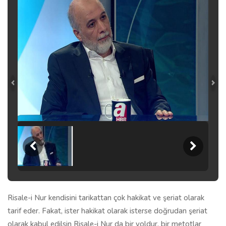
Risale-i Nur kendisini tarikattan çok hakikat ve şeriat olarak
tarif eder. Fakat, ister hakikat olarak isterse doğrudan şeriat
olarak kabul edilsin Risale-i Nur da bir yoldur, bir metotlar