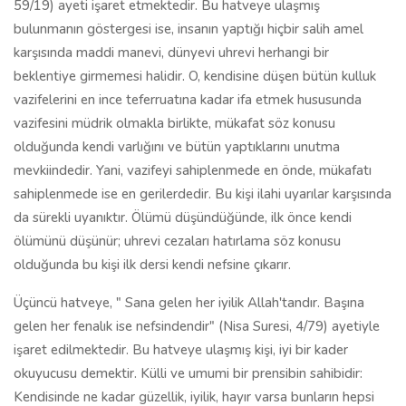
59/19) ayeti işaret etmektedir. Bu hatveye ulaşmış
bulunmanın göstergesi ise, insanın yaptığı hiçbir salih amel
karşısında maddi manevi, dünyevi uhrevi herhangi bir
beklentiye girmemesi halidir. O, kendisine düşen bütün kulluk
vazifelerini en ince teferruatına kadar ifa etmek hususunda
vazifesini müdrik olmakla birlikte, mükafat söz konusu
olduğunda kendi varlığını ve bütün yaptıklarını unutma
mevkiindedir. Yani, vazifeyi sahiplenmede en önde, mükafatı
sahiplenmede ise en gerilerdedir. Bu kişi ilahi uyarılar karşısında
da sürekli uyanıktır. Ölümü düşündüğünde, ilk önce kendi
ölümünü düşünür; uhrevi cezaları hatırlama söz konusu
olduğunda bu kişi ilk dersi kendi nefsine çıkarır.
Üçüncü hatveye, " Sana gelen her iyilik Allah'tandır. Başına
gelen her fenalık ise nefsindendir" (Nisa Suresi, 4/79) ayetiyle
işaret edilmektedir. Bu hatveye ulaşmış kişi, iyi bir kader
okuyucusu demektir. Külli ve umumi bir prensibin sahibidir:
Kendisinde ne kadar güzellik, iyilik, hayır varsa bunların hepsi