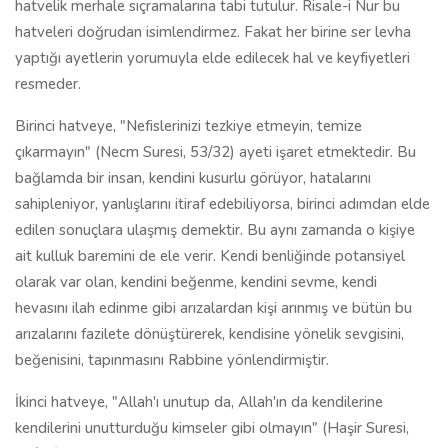
hatvelik merhale sıçramalarına tabi tutulur. Risale-i Nur bu
hatveleri doğrudan isimlendirmez. Fakat her birine ser levha
yaptığı ayetlerin yorumuyla elde edilecek hal ve keyfiyetleri
resmeder.
Birinci hatveye, "Nefislerinizi tezkiye etmeyin, temize
çıkarmayın" (Necm Suresi, 53/32) ayeti işaret etmektedir. Bu
bağlamda bir insan, kendini kusurlu görüyor, hatalarını
sahipleniyor, yanlışlarını itiraf edebiliyorsa, birinci adımdan elde
edilen sonuçlara ulaşmış demektir. Bu aynı zamanda o kişiye
ait kulluk baremini de ele verir. Kendi benliğinde potansiyel
olarak var olan, kendini beğenme, kendini sevme, kendi
hevasını ilah edinme gibi arızalardan kişi arınmış ve bütün bu
arızalarını fazilete dönüştürerek, kendisine yönelik sevgisini,
beğenisini, tapınmasını Rabbine yönlendirmiştir.
İkinci hatveye, "Allah'ı unutup da, Allah'ın da kendilerine
kendilerini unutturduğu kimseler gibi olmayın" (Haşir Suresi,