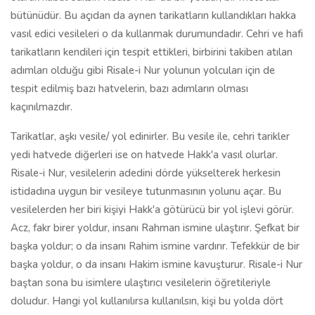
bütünüdür. Bu açıdan da aynen tarikatların kullandıkları hakka
vasıl edici vesileleri o da kullanmak durumundadır. Cehri ve hafi
tarikatların kendileri için tespit ettikleri, birbirini takiben atılan
adımları olduğu gibi Risale-i Nur yolunun yolcuları için de
tespit edilmiş bazı hatvelerin, bazı adımların olması
kaçınılmazdır.
Tarikatlar, aşkı vesile/ yol edinirler. Bu vesile ile, cehri tarikler
yedi hatvede diğerleri ise on hatvede Hakk'a vasıl olurlar.
Risale-i Nur, vesilelerin adedini dörde yükselterek herkesin
istidadına uygun bir vesileye tutunmasının yolunu açar. Bu
vesilelerden her biri kişiyi Hakk'a götürücü bir yol işlevi görür.
Acz, fakr birer yoldur, insanı Rahman ismine ulaştırır. Şefkat bir
başka yoldur; o da insanı Rahim ismine vardırır. Tefekkür de bir
başka yoldur, o da insanı Hakim ismine kavuşturur. Risale-i Nur
baştan sona bu isimlere ulaştırıcı vesilelerin öğretileriyle
doludur. Hangi yol kullanılırsa kullanılsın, kişi bu yolda dört