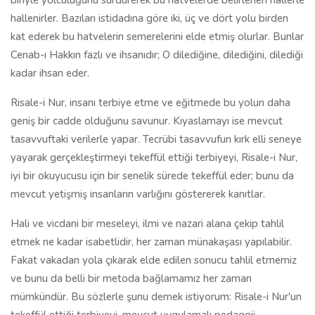
biriyle yolculuğunu sürdürerek bu hatvelerde belirlenen hallerle
hallenirler. Bazıları istidadına göre iki, üç ve dört yolu birden
kat ederek bu hatvelerin semerelerini elde etmiş olurlar. Bunlar
Cenab-ı Hakkın fazlı ve ihsanıdır; O dilediğine, dilediğini, dilediği
kadar ihsan eder.
Risale-i Nur, insanı terbiye etme ve eğitmede bu yolun daha
geniş bir cadde olduğunu savunur. Kıyaslamayı ise mevcut
tasavvuftaki verilerle yapar. Tecrübi tasavvufun kırk elli seneye
yayarak gerçekleştirmeyi tekeffül ettiği terbiyeyi, Risale-i Nur,
iyi bir okuyucusu için bir senelik sürede tekeffül eder; bunu da
mevcut yetişmiş insanların varlığını göstererek kanıtlar.
Hali ve vicdani bir meseleyi, ilmi ve nazari alana çekip tahlil
etmek ne kadar isabetlidir, her zaman münakaşası yapılabilir.
Fakat vakadan yola çıkarak elde edilen sonucu tahlil etmemiz
ve bunu da belli bir metoda bağlamamız her zaman
mümkündür. Bu sözlerle şunu demek istiyorum: Risale-i Nur'un