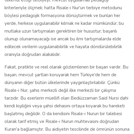
tekeffül ettiği terbiyeyi, mevcut uygulamalı pedagoji
kriterleriyle ölçmek; hatta Risale-i Nur'un terbiye metodunu
böylesi pedagojik formasyona dönüştürmek ve bunları her
yerde, herkese uygulanabilir kılmak ne kadar mümkündür; bu
mutlaka uzun tartışmaları gerektiren bir husustur; başarılı
olunup olunamayacağı ise ancak bu ilmi tartışmalarda elde
edilecek verilerin uygulanabilirlik ve hayata döndürülebilirlik
oranıyla doğrudan alakalıdır.
Fakat, pratikte ve reel olarak gözlemlenen bir başarı vardır. Bu
başarı, mevcut şartları koruyarak hem Türkiye'de hem de
dünyanın diğer bütün ülkelerinde yaygınlaştırılabilir. Çünkü
Risale-i Nur, şahıs merkezli değil ilke merkezli bir çalışma
tarzıdır. Bu eserlerin müellifi olan Bediüzzaman Said Nursi dahi
kendi kişiliğini veya şahsi dehasını ortaya koyarak bu hareketi
başlatmış değildir. O da kendisini Risale-i Nurun bir talebesi
olarak tarif etmiş ve Risale-i Nurun muhtevasını doğrudan
Kuran'a bağlamıştır. Bu aidiyetin tescilinde de ömrünün sonuna