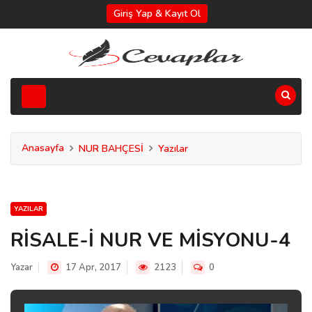
Giriş Yap & Kayıt Ol
Anasayfa
NUR BAHÇESİ
Yazılar
YAZILAR
RİSALE-İ NUR VE MİSYONU-4
Yazar
17 Apr, 2017
2123
0