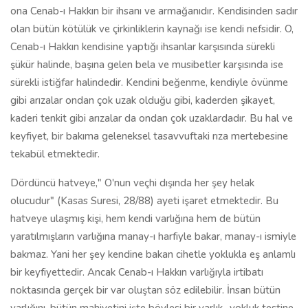
ona Cenab-ı Hakkın bir ihsanı ve armağanıdır. Kendisinden sadır
olan bütün kötülük ve çirkinliklerin kaynağı ise kendi nefsidir. O,
Cenab-ı Hakkın kendisine yaptığı ihsanlar karşısında sürekli
şükür halinde, başına gelen bela ve musibetler karşısında ise
sürekli istiğfar halindedir. Kendini beğenme, kendiyle övünme
gibi arızalar ondan çok uzak olduğu gibi, kaderden şikayet,
kaderi tenkit gibi arızalar da ondan çok uzaklardadır. Bu hal ve
keyfiyet, bir bakıma geleneksel tasavvuftaki rıza mertebesine
tekabül etmektedir.
Dördüncü hatveye," O'nun veçhi dışında her şey helak
olucudur" (Kasas Suresi, 28/88) ayeti işaret etmektedir. Bu
hatveye ulaşmış kişi, hem kendi varlığına hem de bütün
yaratılmışların varlığına manay-ı harfiyle bakar, manay-ı ismiyle
bakmaz. Yani her şey kendine bakan cihetle yoklukla eş anlamlı
bir keyfiyettedir. Ancak Cenab-ı Hakkın varlığıyla irtibatı
noktasında gerçek bir var oluştan söz edilebilir. İnsan bütün