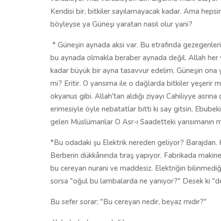
Kendisi bir, bitkiler sayılamayacak kadar. Ama hepsin
böyleyse ya Güneşi yaratan nasıl olur yani?
* Güneşin aynada aksi var. Bu etrafında gezegenleri
bu aynada olmakla beraber aynada değil. Allah her y
kadar büyük bir ayna tasavvur edelim. Güneşin ona yan
mi? Eritir. O yansıma ile o dağlarda bitkiler yeşerir
okyanus gibi. Allah'tan aldığı ziyayı Cahiliyye asrına ç
erimesiyle öyle nebatatlar bitti ki say gitsin, Ebubek
gelen Müslümanlar O Asr-ı Saadetteki yansımanın 
*Bu odadaki şu Elektrik nereden geliyor? Barajdan. 
Berberin dükkânında tıraş yapıyor. Fabrikada makineler
bu cereyan nurani ve maddesiz. Elektriğin bilinmed
sorsa "oğul bu lambalarda ne yanıyor?" Desek ki "d
Bu sefer sorar; "Bu cereyan nedir, beyaz mıdır?"