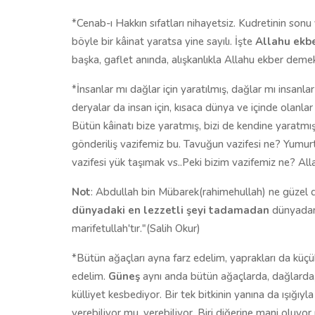
*Cenab-ı Hakkın sıfatları nihayetsiz. Kudretinin sonu
böyle bir kâinat yaratsa yine sayılı. İşte
Allahu ekb
başka, gaflet anında, alışkanlıkla Allahu ekber dem
*İnsanlar mı dağlar için yaratılmış, dağlar mı insanlar 
deryalar da insan için, kısaca dünya ve içinde olanlar i
Bütün kâinatı bize yaratmış, bizi de kendine yaratmış
gönderiliş vazifemiz bu. Tavuğun vazifesi ne? Yumur
vazifesi yük taşımak vs..Peki bizim vazifemiz ne? Alla
Not
: Abdullah bin Mübarek(rahimehullah) ne güzel de
dünyadaki en lezzetli şeyi tadamadan
dünyadan 
marifetullah'tır."(Salih Okur)
*Bütün ağaçları ayna farz edelim, yaprakları da küçük
edelim.
Güneş
aynı anda bütün ağaçlarda, dağlarda, h
külliyet kesbediyor. Bir tek bitkinin yanına da ışığıy
verebiliyor mu, verebiliyor. Biri diğerine mani oluyor