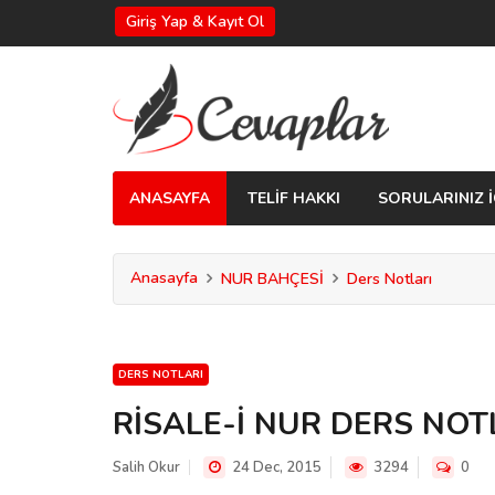
Giriş Yap & Kayıt Ol
ANASAYFA
TELİF HAKKI
SORULARINIZ İ
Anasayfa
NUR BAHÇESİ
Ders Notları
DERS NOTLARI
RİSALE-İ NUR DERS NOT
Salih Okur
24 Dec, 2015
3294
0