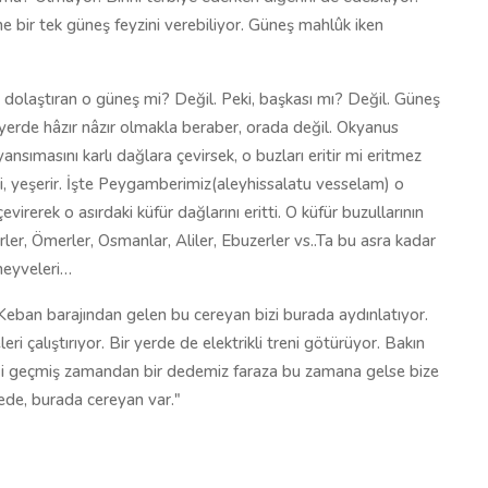
e bir tek güneş feyzini verebiliyor. Güneş mahlûk iken
 dolaştıran o güneş mi? Değil. Peki, başkası mı? Değil. Güneş
erde hâzır nâzır olmakla beraber, orada değil. Okyanus
sımasını karlı dağlara çevirsek, o buzları eritir mi eritmez
 mi, yeşerir. İşte Peygamberimiz(aleyhissalatu vesselam) o
evirerek o asırdaki küfür dağlarını eritti. O küfür buzullarının
irler, Ömerler, Osmanlar, Aliler, Ebuzerler vs..Ta bu asra kadar
meyveleri…
Keban barajından gelen bu cereyan bizi burada aydınlatıyor.
i çalıştırıyor. Bir yerde de elektrikli treni götürüyor. Bakın
iği geçmiş zamandan bir dedemiz faraza bu zamana gelse bize
ede, burada cereyan var."