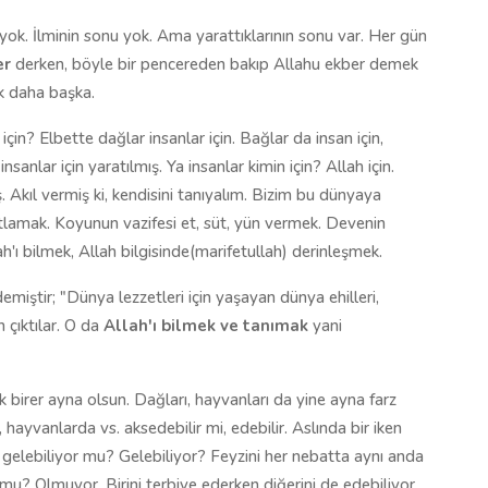
 yok. İlminin sonu yok. Ama yarattıklarının sonu var. Her gün
er
derken, böyle bir pencereden bakıp Allahu ekber demek
ek daha başka.
için? Elbette dağlar insanlar için. Bağlar da insan için,
nsanlar için yaratılmış. Ya insanlar kimin için? Allah için.
. Akıl vermiş ki, kendisini tanıyalım. Bizim bu dünyaya
tlamak. Koyunun vazifesi et, süt, yün vermek. Devenin
h'ı bilmek, Allah bilgisinde(marifetullah) derinleşmek.
miştir; "Dünya lezzetleri için yaşayan dünya ehilleri,
çıktılar. O da
Allah'ı bilmek ve tanımak
yani
 birer ayna olsun. Dağları, hayvanları da yine ayna farz
ayvanlarda vs. aksedebilir mi, edebilir. Aslında bir iken
la gelebiliyor mu? Gelebiliyor? Feyzini her nebatta aynı anda
 mu? Olmuyor. Birini terbiye ederken diğerini de edebiliyor.