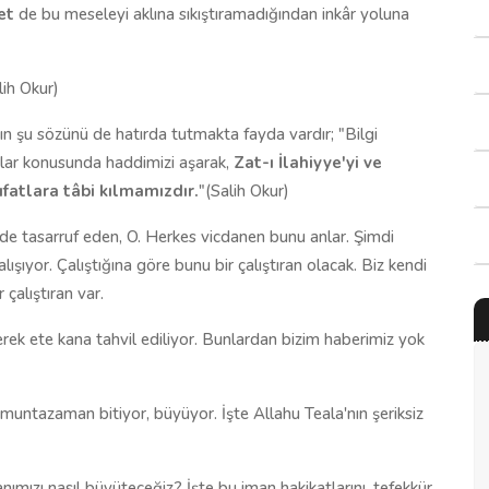
et
de bu meseleyi aklına sıkıştıramadığından inkâr yoluna
lih Okur)
n şu sözünü de hatırda tutmakta fayda vardır; "Bilgi
alar konusunda haddimizi aşarak,
Zat-ı İlahiyye'yi ve
ıfatlara tâbi kılmamızdır
.
"(Salih Okur)
rde tasarruf eden, O. Herkes vicdanen bunu anlar. Şimdi
ışıyor. Çalıştığına göre bunu bir çalıştıran olacak. Biz kendi
 çalıştıran var.
rek ete kana tahvil ediliyor. Bunlardan bizim haberimiz yok
ri muntazaman bitiyor, büyüyor. İşte Allahu Teala'nın şeriksiz
nımızı nasıl büyüteceğiz? İşte bu iman hakikatlarını, tefekkür