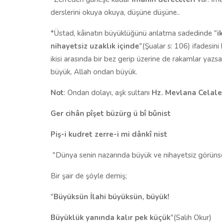
derslerini okuya okuya, düşüne düşüne..
*Üstad, kâinatın büyüklüğünü anlatma sadedinde "
i
nihayetsiz uzaklık içinde
"(Şualar s: 106) ifadesini
ikisi arasında bir bez gerip üzerine de rakamlar yaz
büyük, Allah ondan büyük.
Not
: Ondan dolayı, aşk sultanı
Hz. Mevlana Celale
Ger cihân pîşet büzürg ü bî bûnist
Piş-i kudret zerre-i mi dânkî nist
"Dünya senin nazarında büyük ve nihayetsiz görünse de
Bir şair de şöyle demiş;
"
Büyüksün İlahi büyüksün, büyük!
Büyüklük yanında kalır pek küçük
"(Salih Okur)