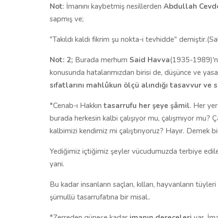
Not
: İmanını kaybetmiş nesillerden
Abdullah Cevd
sapmış ve;
"Takıldı kaldı fikrim şu nokta-i tevhidde" demiştir.(Sa
Not: 2;
Burada
merhum
Said Havva
(1935-1989)'nı
konusunda hatalarımızdan birisi de, düşünce ve yas
sıfatlarını mahlûkun ölçü alındığı tasavvur ve s
*Cenab-ı Hakkın
tasarrufu her şeye şâmil
. Her ye
burada herkesin kalbi çalışıyor mu, çalışmıyor mu? Çal
kalbimizi kendimiz mi çalıştırıyoruz? Hayır. Demek bir
Yediğimiz içtiğimiz şeyler vücudumuzda terbiye edile
yani.
Bu kadar insanların saçları, kılları, hayvanların tüyle
şümullü tasarrufatına bir misal..
*Zerreden güneşe kadar
imanın dereceleri
var. İma