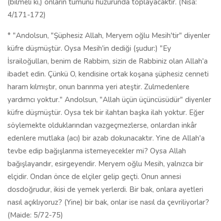
(bilmeli ki,) onların tümünü huzurunda toplayacaktır. (Nisa:
4/171-172)
* "Andolsun, "Şüphesiz Allah, Meryem oğlu Mesih'tir" diyenler
küfre düşmüştür. Oysa Mesih'in dediği (şudur:) "Ey
İsrailoğulları, benim de Rabbim, sizin de Rabbiniz olan Allah'a
ibadet edin. Çünkü O, kendisine ortak koşana şüphesiz cenneti
haram kılmıştır, onun barınma yeri ateştir. Zulmedenlere
yardımcı yoktur." Andolsun, "Allah üçün üçüncüsüdür" diyenler
küfre düşmüştür. Oysa tek bir ilahtan başka ilah yoktur. Eğer
söylemekte olduklarından vazgeçmezlerse, onlardan inkâr
edenlere mutlaka (acı) bir azab dokunacaktır. Yine de Allah'a
tevbe edip bağışlanma istemeyecekler mi? Oysa Allah
bağışlayandır, esirgeyendir. Meryem oğlu Mesih, yalnızca bir
elçidir. Ondan önce de elçiler gelip geçti. Onun annesi
dosdoğrudur, ikisi de yemek yerlerdi. Bir bak, onlara ayetleri
nasıl açıklıyoruz? (Yine) bir bak, onlar ise nasıl da çevriliyorlar?
(Maide: 5/72-75)