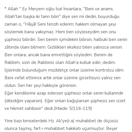
* Allah " Ey Meryem oğlu İsa! İnsanlara, "Beni ve anamı,
Allah'tan başka iki tanrı bilin" diye sen mi dedin, buyurduğu
zaman o, "Hâşâ! Seni tenzih ederim; hakkım olmayan şeyi
söylemek bana yakışmaz. Hem ben söyleseydim sen onu
şüphesiz bilirdin. Sen benim içimdekini bilirsin, halbuki ben senin
zâtında olanı bilmem. Gizlilikleri eksiksiz bilen yalnızca sensin.
Ben onlara, ancak bana emrettiğini söyledim: Benim de
Rabbim, sizin de Rabbiniz olan Allah'a kulluk edin, dedim.
İçlerinde bulunduğum müddetçe onlar üzerine kontrolcü idim.
Beni vefat ettirince artık onlar üzerine gözetleyici yalnız sen
oldun. Sen her şeyi hakkıyle görensin.
Eğer kendilerine azap edersen şüphesiz onlar senin kullarındır
(dilediğini yaparsın). Eğer onları bağışlarsan şüphesiz sen izzet
ve hikmet sahibisin" dedi.(Maide: 5/116-119)
Yine bazı kimselerdeki Hz. Ali'ye(r.a) muhabbet de ölçüsüz
olunca taşmış, fart-ı muhabbet hakikatı uçurmuştur. Beşer