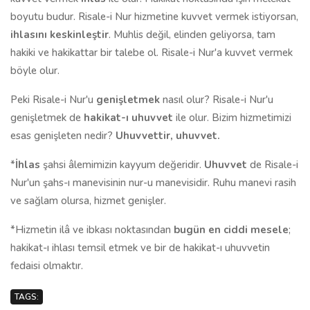
boyutu budur. Risale-i Nur hizmetine kuvvet vermek istiyorsan,
ihlasını keskinleştir
. Muhlis değil, elinden geliyorsa, tam
hakiki ve hakikattar bir talebe ol. Risale-i Nur'a kuvvet vermek
böyle olur.
Peki Risale-i Nur'u
genişletmek
nasıl olur? Risale-i Nur'u
genişletmek de
hakikat-ı uhuvvet
ile olur. Bizim hizmetimizi
esas genişleten nedir?
Uhuvvettir, uhuvvet.
*
İhlas
şahsi âlemimizin kayyum değeridir.
Uhuvvet
de Risale-i
Nur'un şahs-ı manevisinin nur-u manevisidir. Ruhu manevi rasih
ve sağlam olursa, hizmet genişler.
*Hizmetin ilâ ve ibkası noktasından
bugün
en ciddi mesele
;
hakikat-ı ihlası temsil etmek ve bir de hakikat-ı uhuvvetin
fedaisi olmaktır.
TAGS: