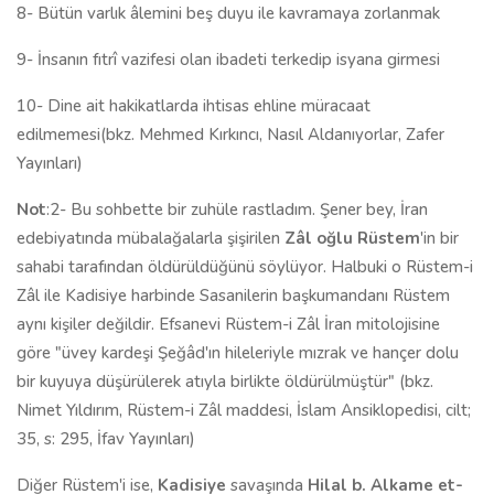
8- Bütün varlık âlemini beş duyu ile kavramaya zorlanmak
9- İnsanın fıtrî vazifesi olan ibadeti terkedip isyana girmesi
10- Dine ait hakikatlarda ihtisas ehline müracaat
edilmemesi(bkz. Mehmed Kırkıncı, Nasıl Aldanıyorlar, Zafer
Yayınları)
Not
:2- Bu sohbette bir zuhüle rastladım. Şener bey, İran
edebiyatında mübalağalarla şişirilen
Zâl oğlu Rüstem
'in bir
sahabi tarafından öldürüldüğünü söylüyor. Halbuki o Rüstem-i
Zâl ile Kadisiye harbinde Sasanilerin başkumandanı Rüstem
aynı kişiler değildir. Efsanevi Rüstem-i Zâl İran mitolojisine
göre "üvey kardeşi Şeğâd'ın hileleriyle mızrak ve hançer dolu
bir kuyuya düşürülerek atıyla birlikte öldürülmüştür" (bkz.
Nimet Yıldırım, Rüstem-i Zâl maddesi, İslam Ansiklopedisi, cilt;
35, s: 295, İfav Yayınları)
Diğer Rüstem'i ise,
Kadisiye
savaşında
Hilal b. Alkame et-