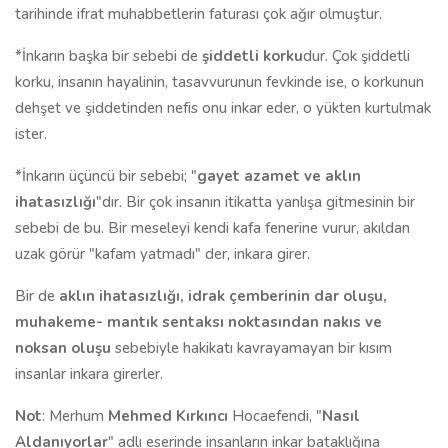
tarihinde ifrat muhabbetlerin faturası çok ağır olmuştur.
*İnkarın başka bir sebebi de
şiddetli korku
dur. Çok şiddetli
korku, insanın hayalinin, tasavvurunun fevkinde ise, o korkunun
dehşet ve şiddetinden nefis onu inkar eder, o yükten kurtulmak
ister.
*İnkarın üçüncü bir sebebi; "
gayet azamet ve aklın
ihatasızlığı
"dır. Bir çok insanın itikatta yanlışa gitmesinin bir
sebebi de bu. Bir meseleyi kendi kafa fenerine vurur, akıldan
uzak görür "kafam yatmadı" der, inkara girer.
Bir de
aklın ihatasızlığı, idrak çemberinin dar oluşu,
muhakeme- mantık sentaksı noktasından nakıs ve
noksan oluşu
sebebiyle hakikatı kavrayamayan bir kısım
insanlar inkara girerler.
Not
: Merhum
Mehmed Kırkıncı
Hocaefendi, "
Nasıl
Aldanıyorlar
" adlı eserinde insanların inkar bataklığına