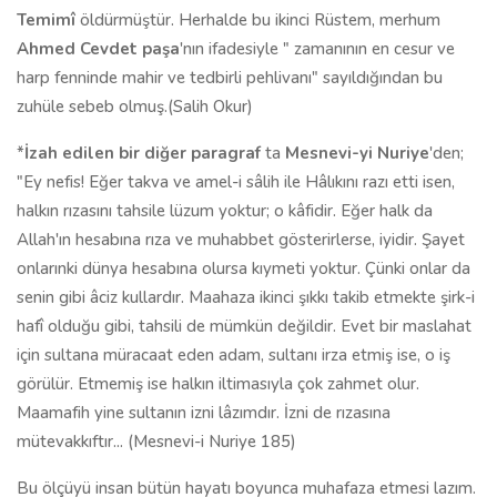
Temimî
öldürmüştür. Herhalde bu ikinci Rüstem, merhum
Ahmed Cevdet paşa
'nın ifadesiyle " zamanının en cesur ve
harp fenninde mahir ve tedbirli pehlivanı" sayıldığından bu
zuhüle sebeb olmuş.(Salih Okur)
*
İzah edilen bir diğer paragraf
ta
Mesnevi-yi Nuriye
'den;
"Ey nefis! Eğer takva ve amel-i sâlih ile Hâlıkını razı etti isen,
halkın rızasını tahsile lüzum yoktur; o kâfidir. Eğer halk da
Allah'ın hesabına rıza ve muhabbet gösterirlerse, iyidir. Şayet
onlarınki dünya hesabına olursa kıymeti yoktur. Çünki onlar da
senin gibi âciz kullardır. Maahaza ikinci şıkkı takib etmekte şirk-i
hafî olduğu gibi, tahsili de mümkün değildir. Evet bir maslahat
için sultana müracaat eden adam, sultanı irza etmiş ise, o iş
görülür. Etmemiş ise halkın iltimasıyla çok zahmet olur.
Maamafih yine sultanın izni lâzımdır. İzni de rızasına
mütevakkıftır... (Mesnevi-i Nuriye 185)
Bu ölçüyü insan bütün hayatı boyunca muhafaza etmesi lazım.