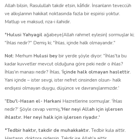
Allah bilsin, Rasulullah takdir etsin, kâfidir. İnsanların teveccüh
ve alkışlarının hakikat noktasında fazla bir espirisi yoktur.
Matlup ve maksud, rıza-i ilahidir.
*
Hulusi Yahyagil
ağabeye(Allah rahmet eylesin) sormuşlar ki;
"İhlas nedir?" Demiş ki; "İhlas, içinde halk olmayandır."
Not
: Merhum
Hulusi bey
bir yerde şöyle diyor: "İhlas'ta bu
kadar kuvvetler mevcut olduğuna göre peki nedir o ihlas?
İhlas'ın manası nedir? İhlas, '
İçinde halk olmayan haslettir
.
Yani içinde – ister sevgi, ister nefret cinsinden olsun- halk
endişesi olmayan duygu, düşünce ve davranışlarımızdır.'
"
Ebu'l-Hasan el- Harkani
Hazretlerine sormuşlar. 'İhlas
nedir?' Şöyle cevap vermiş,
'Her neyi Allah için işlersen
ihlastır. Her neyi halk için işlersen riyadır.'
*Tedbir haktır, takdir de muhakkaktır.
Tedbir kula aittir.
Hastasın, doktora gidersin. Takdir ise Allah'a aittir..