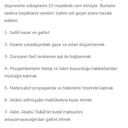
düşmesinin sebeplerini 10 maddede cem etmiştir. Bunların
sadece başlıklarını verelim. İzahını adı geçen esere havale
edelim;
1- Sathî nazar ve gaflet
2- İnsanın yaradılışındaki gaye ve sırları düşünmemek
3- Dünyanın fanî zevklerine aşk ile bağlanmak
4- Peygamberlerin tebliğ ve talim buyurduğu hakikatlardan
müstağni kalmak
5- Materyalist propaganda ve telkinlerin tesirinde kalmak
6- Allahü azîmüşşânı mahlûkatına kıyas etmek
7- Aklın, Allahü Teâlâ'nın kudsî mahiyetini
anlayamayacağından gaflet etmek