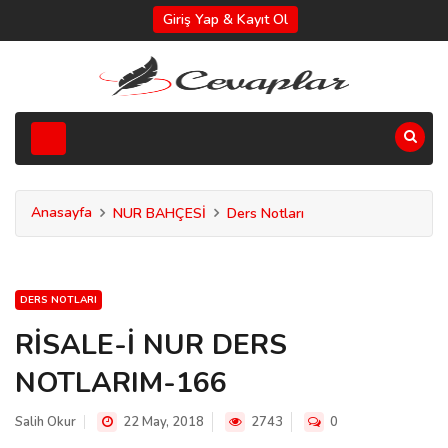
Giriş Yap & Kayıt Ol
Anasayfa
NUR BAHÇESİ
Ders Notları
DERS NOTLARI
RİSALE-İ NUR DERS
NOTLARIM-166
Salih Okur
22 May, 2018
2743
0