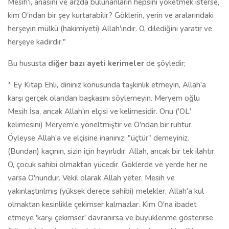
Mesih'i, anasını ve arzda bulunanların hepsini yoketmek isterse,
kim O'ndan bir şey kurtarabilir? Göklerin, yerin ve aralarındaki
herşeyin mülkü (hakimiyeti) Allah'ındır. O, dilediğini yaratır ve
herşeye kadirdir."
Bu hususta
diğer bazı ayeti kerimeler
de şöyledir;
* Ey Kitap Ehli, dininiz konusunda taşkınlık etmeyin, Allah'a
karşı gerçek olandan başkasını söylemeyin. Meryem oğlu
Mesih İsa, ancak Allah'ın elçisi ve kelimesidir. Onu ('OL'
kelimesini) Meryem'e yöneltmiştir ve O'ndan bir ruhtur.
Öyleyse Allah'a ve elçisine inanınız; "üçtür" demeyiniz.
(Bundan) kaçının, sizin için hayırlıdır. Allah, ancak bir tek ilahtır.
O, çocuk sahibi olmaktan yücedir. Göklerde ve yerde her ne
varsa O'nundur. Vekil olarak Allah yeter. Mesih ve
yakınlaştırılmış (yüksek derece sahibi) melekler, Allah'a kul
olmaktan kesinlikle çekimser kalmazlar. Kim O'na ibadet
etmeye 'karşı çekimser' davranırsa ve büyüklenme gösterirse