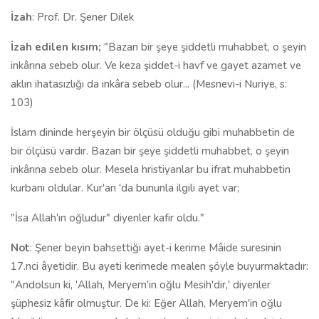
İzah
: Prof. Dr. Şener Dilek
İzah edilen kısım;
"Bazan bir şeye şiddetli muhabbet, o şeyin
inkârına sebeb olur. Ve keza şiddet-i havf ve gayet azamet ve
aklın ihatasızlığı da inkâra sebeb olur... (Mesnevi-i Nuriye, s:
103)
İslam dininde herşeyin bir ölçüsü olduğu gibi muhabbetin de
bir ölçüsü vardır. Bazan bir şeye şiddetli muhabbet, o şeyin
inkârına sebeb olur. Mesela hristiyanlar bu ifrat muhabbetin
kurbanı oldular. Kur'an 'da bununla ilgili ayet var;
"İsa Allah'ın oğludur" diyenler kafir oldu."
Not
: Şener beyin bahsettiği ayet-i kerime Mâide suresinin
17.nci âyetidir. Bu ayeti kerimede mealen şöyle buyurmaktadır:
"Andolsun ki, 'Allah, Meryem'in oğlu Mesih'dir,' diyenler
şüphesiz kâfir olmuştur. De ki: Eğer Allah, Meryem'in oğlu