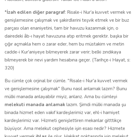
*
İzah edilen diğer paragraf
: Risale-i Nur'a kuvvet vermek ve
genişlemesine çalışmak ve şakirdlerini teşvik etmek ve bir buz
parçası olan enaniyetini, tam bir havuzu kazanmak için, o
dairedeki âb-ı hayat havuzuna atıp eritmek gerektir. başka bir
çığır açmakla hem o zarar eder, hem bu müstakim ve metin
cadde-i Kur'aniyeye bilmeyerek zarar verir; belki zındıkaya
bilmeyerek bir nevi yardım hesabına geçer. (Tarihçe-i Hayat, s:
320)
Bu cümle çok orjinal bir cümle. "Risale-i Nur'a kuvvet vermek
ve genişlemesine çalışmak" Bunu nasıl anlamak lazım? Bunu
mülki manada anlayabilir miyiz, anlarız. Ama bu cümleyi
melekuti manada anlamak
lazım. Şimdi mülki manada şu
binada hizmet eden vakıf kardeşlerimiz var, ehl-i hamiyet
kardeşlerimiz var. Hizmeti genişlettiren mekanlar gitttikçe
büyüyor. Ama melekut cephesiyle işin esası nedir? Hizmete
kuvvet vermek
ihlas
ile olur. Hakikat noktasında işin melekut