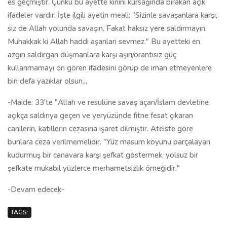
es geçmiştir. Çünkü bu ayette kinini kursağında bırakan açık
ifadeler vardır. İşte ilgili ayetin meali: "Sizinle savaşanlara karşı,
siz de Allah yolunda savaşın. Fakat haksız yere saldırmayın.
Muhakkak ki Allah haddi aşanları sevmez." Bu ayetteki en
azgın saldırgan düşmanlara karşı aşırı/orantısız güç
kullanmamayı ön gören ifadesini görüp de iman etmeyenlere
bin defa yazıklar olsun..,
-Maide: 33'te "Allah ve resulüne savaş açan/İslam devletine
açıkça saldırıya geçen ve yeryüzünde fitne fesat çıkaran
canilerin, katillerin cezasına işaret dilmiştir. Ateiste göre
bunlara ceza verilmemelidir. "Yüz masum koyunu parçalayan
kudurmuş bir canavara karşı şefkat göstermek, yolsuz bir
şefkate mukabil yüzlerce merhametsizlik örneğidir."
-Devam edecek-
TAGS: