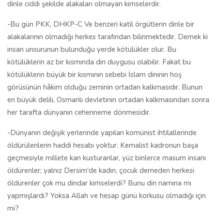
dinle ciddi şekilde alakaları olmayan kimselerdir.
-Bu gün PKK, DHKP-C Ve benzeri katil örgütlerin dinle bir
alakalarının olmadığı herkes tarafından bilinmektedir. Demek ki
insan unsurunun bulunduğu yerde kötülükler olur. Bu
kötülüklerin az bir kısmında din duygusu olabilir. Fakat bu
kötülüklerin büyük bir kısmının sebebi İslam dininin hoş
görüsünün hâkim olduğu zeminin ortadan kalkmasıdır. Bunun
en büyük delili, Osmanlı devletinin ortadan kalkmasından sonra
her tarafta dünyanın cehenneme dönmesidir.
-Dünyanın değişik yerlerinde yapılan komünist ihtilallerinde
öldürülenlerin haddi hesabı yoktur. Kemalist kadronun başa
geçmesiyle millete kan kusturanlar, yüz binlerce masum insanı
öldürenler; yalnız Dersim'de kadın, çocuk demeden herkesi
öldürenler çok mu dindar kimselerdi? Bunu din namına mı
yapmışlardı? Yoksa Allah ve hesap günü korkusu olmadığı için
mi?