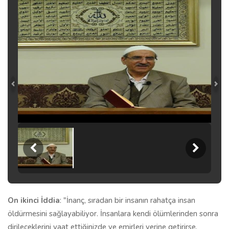
On ikinci İddia
: "İnanç, sıradan bir insanın rahatça insan
öldürmesini sağlayabiliyor. İnsanlara kendi ölümlerinden sonra
dirileceklerini vaat ettiğinizde ve emirleri yerine getirirse,