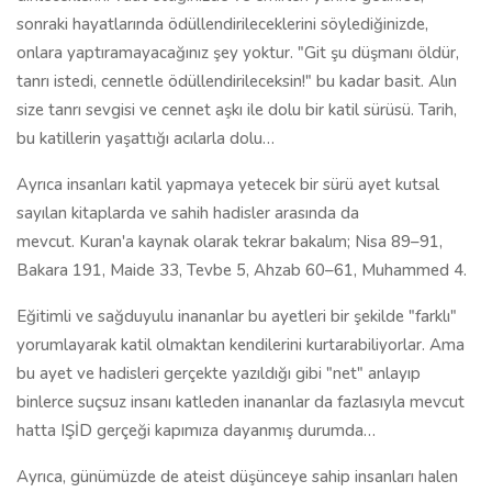
sonraki hayatlarında ödüllendirileceklerini söylediğinizde,
onlara yaptıramayacağınız şey yoktur. "Git şu düşmanı öldür,
tanrı istedi, cennetle ödüllendirileceksin!" bu kadar basit. Alın
size tanrı sevgisi ve cennet aşkı ile dolu bir katil sürüsü. Tarih,
bu katillerin yaşattığı acılarla dolu…
Ayrıca insanları katil yapmaya yetecek bir sürü ayet kutsal
sayılan kitaplarda ve sahih hadisler arasında da
mevcut. Kuran'a kaynak olarak tekrar bakalım; Nisa 89–91,
Bakara 191, Maide 33, Tevbe 5, Ahzab 60–61, Muhammed 4.
Eğitimli ve sağduyulu inananlar bu ayetleri bir şekilde "farklı"
yorumlayarak katil olmaktan kendilerini kurtarabiliyorlar. Ama
bu ayet ve hadisleri gerçekte yazıldığı gibi "net" anlayıp
binlerce suçsuz insanı katleden inananlar da fazlasıyla mevcut
hatta IŞİD gerçeği kapımıza dayanmış durumda…
Ayrıca, günümüzde de ateist düşünceye sahip insanları halen