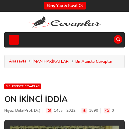
Giriş Yap & Kayıt Ol
Anasayfa
İMAN HAKİKATLARI
Bir Ateiste Cevaplar
BIR ATEISTE CEVAPLAR
ON İKİNCİ İDDİA
Niyazi Beki(Prof. Dr.)
14 Jan, 2022
1690
0