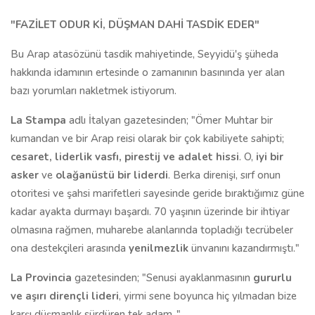
"FAZİLET ODUR Kİ, DÜŞMAN DAHİ TASDİK EDER"
Bu Arap atasözünü tasdik mahiyetinde, Seyyidü'ş şüheda
hakkında idamının ertesinde o zamanının basınında yer alan
bazı yorumları nakletmek istiyorum.
La Stampa
adlı İtalyan gazetesinden; "Ömer Muhtar bir
kumandan ve bir Arap reisi olarak bir çok kabiliyete sahipti;
cesaret, liderlik vasfı, pirestij ve adalet hissi
. O,
iyi bir
asker
ve
olağanüstü bir liderdi
. Berka direnişi, sırf onun
otoritesi ve şahsi marifetleri sayesinde geride bıraktığımız güne
kadar ayakta durmayı başardı. 70 yaşının üzerinde bir ihtiyar
olmasına rağmen, muharebe alanlarında topladığı tecrübeler
ona destekçileri arasında
yenilmezlik
ünvanını kazandırmıştı."
La Provincia
gazetesinden; "Senusi ayaklanmasının
gururlu
ve aşırı dirençli lideri
, yirmi sene boyunca hiç yılmadan bize
karşı düşmanlık sürdüren tek adam.."