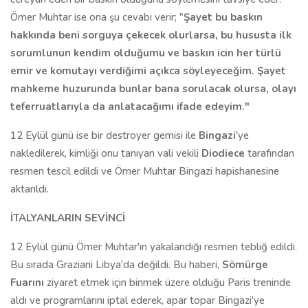
Ömer Muhtar ise ona şu cevabı verir; "
Şayet bu baskın
hakkında beni sorguya çekecek olurlarsa, bu hususta ilk
sorumlunun kendim olduğumu ve baskın icin her türlü
emir ve komutayı verdiğimi açıkca söyleyeceğim. Şayet
mahkeme huzurunda bunlar bana sorulacak olursa, olayı
teferruatlarıyla da anlatacağımı ifade edeyim."
12 Eylül günü ise bir destroyer gemisi ile
Bingazi
'ye
nakledilerek, kimliği onu tanıyan vali vekili
Diodiece
tarafından
resmen tescil edildi ve Ömer Muhtar Bingazi hapishanesine
aktarıldı.
İTALYANLARIN SEVİNCİ
12 Eylül günü Ömer Muhtar'ın yakalandığı resmen tebliğ edildi.
Bu sırada Graziani Libya'da değildi. Bu haberi,
Sömürge
Fuarını
ziyaret etmek için binmek üzere olduğu Paris treninde
aldı ve programlarını iptal ederek, apar topar Bingazi'ye