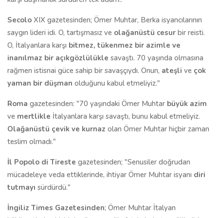
Secolo
XIX gazetesinden; Ömer Muhtar, Berka isyancılarının
saygın lideri idi. O, tartışmasız ve
olağanüstü cesur
bir reisti.
O, İtalyanlara karşı
bitmez, tükenmez bir azimle ve
inanılmaz bir açıkgözlülükle
savaştı. 70 yaşında olmasına
rağmen istisnai güce sahip bir savaşçıydı. Onun,
ateşli
ve
çok
yaman bir düşman
olduğunu kabul etmeliyiz."
Roma
gazetesinden: "70 yaşındaki Ömer Muhtar
büyük azim
ve
mertlikle
İtalyanlara karşı savaştı, bunu kabul etmeliyiz.
Olağanüstü çevik ve kurnaz
olan Ömer Muhtar hiçbir zaman
teslim olmadı."
İl Popolo di Tireste
gazetesinden; "Senusiler doğrudan
mücadeleye veda ettiklerinde, ihtiyar Ömer Muhtar isyanı
diri
tutmayı
sürdürdü."
İngiliz Times Gazetesinden
; Ömer Muhtar İtalyan