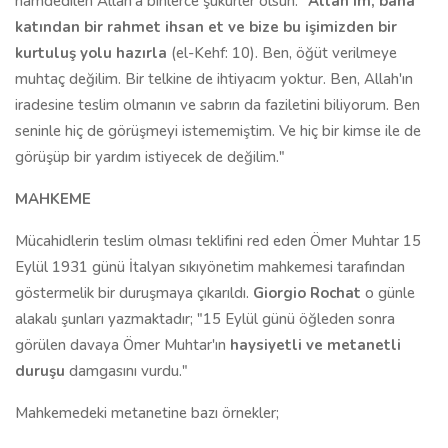
hamdedilen Allah'a binlerce şükürler olsun. "
Allah'ım, bana
katından bir rahmet ihsan et ve bize bu işimizden bir
kurtuluş yolu hazırla
(el-Kehf: 10). Ben, öğüt verilmeye
muhtaç değilim. Bir telkine de ihtiyacım yoktur. Ben, Allah'ın
iradesine teslim olmanın ve sabrın da faziletini biliyorum. Ben
seninle hiç de görüşmeyi istememiştim. Ve hiç bir kimse ile de
görüşüp bir yardım istiyecek de değilim."
MAHKEME
Mücahidlerin teslim olması teklifini red eden Ömer Muhtar 15
Eylül 1931 günü İtalyan sıkıyönetim mahkemesi tarafından
göstermelik bir duruşmaya çıkarıldı.
Giorgio Rochat
o günle
alakalı şunları yazmaktadır; "15 Eylül günü öğleden sonra
görülen davaya Ömer Muhtar'ın
haysiyetli ve metanetli
duruşu
damgasını vurdu."
Mahkemedeki metanetine bazı örnekler;