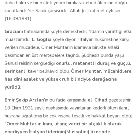
daha baktı ve bir milleti yetim bırakarak ebed âlemine doğru
kanatlandı. Yer Saluk çarşısı idi... Allah (cc) rahmet eylesin.
(16.09.1931)
Graziani
hatıralarında şöyle demektedir; "İdamın yarattığı etki
muazzamdı."
L. Goglia
şöyle diyor: "İtalyan hükümetine karşı
verilen mücadele, Ömer Muhtar'ın idamıyla birlikte ahlaki
bakımdan en üst mertebelere taşındı. Şüphesiz bunda yaşlı
Senusi reisinin sergilediği
onurlu, metanetli duruş ve güçlü,
serinkanlı tavır
belirleyici oldu.
Ömer Muhtar, mücahidlere
has dini asalet ve yüksek ruh bilinciyle darağacına
yürüdü."
Emir Şekip Arslan
'ın bu facia karşısında
el-Cihad
gazetesinin
10 Ekim 1931 sayılı nüshasında yayınlanan kederli ölüm ilanı ,
hüsrana uğratılmış bir çok insana teselli ve hakikat beyanı oldu;
"
Ömer Muhtar'ın kanı, utanç verici bir alçaklık olarak
ebediyyen İtalyan liderinin(Mussolini) üzerinde