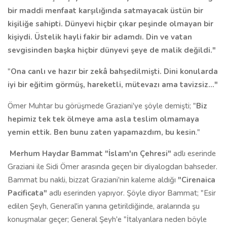
bir maddi menfaat karşılığında satmayacak üstün bir
kişiliğe sahipti. Dünyevi hiçbir çıkar peşinde olmayan bir
kişiydi. Üstelik hayli fakir bir adamdı. Din ve vatan
sevgisinden başka hiçbir dünyevi şeye de malik değildi."
"
Ona canlı ve hazır bir zekâ bahşedilmişti. Dini konularda
iyi bir eğitim görmüş, hareketli, mütevazı ama tavizsiz..."
Ömer Muhtar bu görüşmede Graziani'ye şöyle demişti; "
Biz
hepimiz tek tek ölmeye ama asla teslim olmamaya
yemin ettik. Ben bunu zaten yapamazdım, bu kesin
."
Merhum
Haydar Bammat
"İslam'ın Çehresi"
adlı eserinde
Graziani ile Sidi Ömer arasında geçen bir diyalogdan bahseder.
Bammat bu nakli, bizzat Graziani'nin kaleme aldığı
"
Cirenaica
Pacificata
"
adlı eserinden yapıyor. Şöyle diyor Bammat; "Esir
edilen Şeyh, General'in yanına getirildiğinde, aralarında şu
konuşmalar geçer; General Şeyh'e "İtalyanlara neden böyle