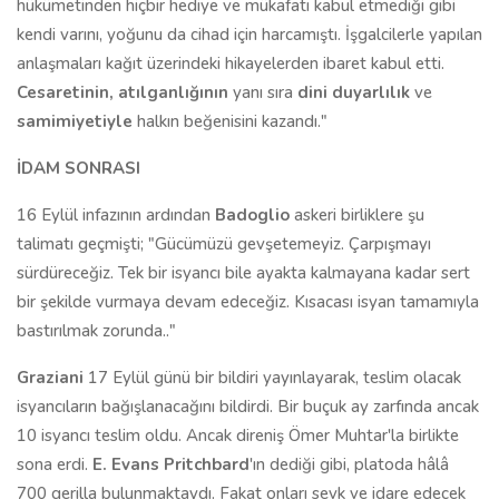
hükümetinden hiçbir hediye ve mükafatı kabul etmediği gibi
kendi varını, yoğunu da cihad için harcamıştı. İşgalcilerle yapılan
anlaşmaları kağıt üzerindeki hikayelerden ibaret kabul etti.
Cesaretinin, atılganlığının
yanı sıra
dini duyarlılık
ve
samimiyetiyle
halkın beğenisini kazandı."
İDAM SONRASI
16 Eylül infazının ardından
Badoglio
askeri birliklere şu
talimatı geçmişti; "Gücümüzü gevşetemeyiz. Çarpışmayı
sürdüreceğiz. Tek bir isyancı bile ayakta kalmayana kadar sert
bir şekilde vurmaya devam edeceğiz. Kısacası isyan tamamıyla
bastırılmak zorunda.."
Graziani
17 Eylül günü bir bildiri yayınlayarak, teslim olacak
isyancıların bağışlanacağını bildirdi. Bir buçuk ay zarfında ancak
10 isyancı teslim oldu. Ancak direniş Ömer Muhtar'la birlikte
sona erdi.
E. Evans Pritchbard
'ın dediği gibi, platoda hâlâ
700 gerilla bulunmaktaydı. Fakat onları sevk ve idare edecek