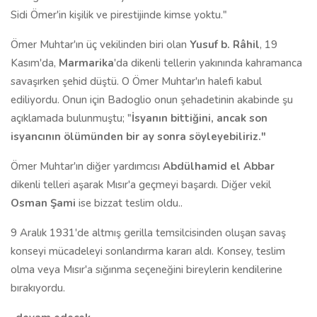
Sidi Ömer'in kişilik ve pirestijinde kimse yoktu."
Ömer Muhtar'ın üç vekilinden biri olan
Yusuf b. Râhil
, 19
Kasım'da,
Marmarika
'da dikenli tellerin yakınında kahramanca
savaşırken şehid düştü. O Ömer Muhtar'ın halefi kabul
ediliyordu. Onun için Badoglio onun şehadetinin akabinde şu
açıklamada bulunmuştu; "
İsyanın bittiğini, ancak son
isyancının ölümünden bir ay sonra söyleyebiliriz."
Ömer Muhtar'ın diğer yardımcısı
Abdülhamid el Abbar
dikenli telleri aşarak Mısır'a geçmeyi başardı. Diğer vekil
Osman Şami
ise bizzat teslim oldu..
9 Aralık 1931'de altmış gerilla temsilcisinden oluşan savaş
konseyi mücadeleyi sonlandırma kararı aldı. Konsey, teslim
olma veya Mısır'a sığınma seçeneğini bireylerin kendilerine
bırakıyordu.