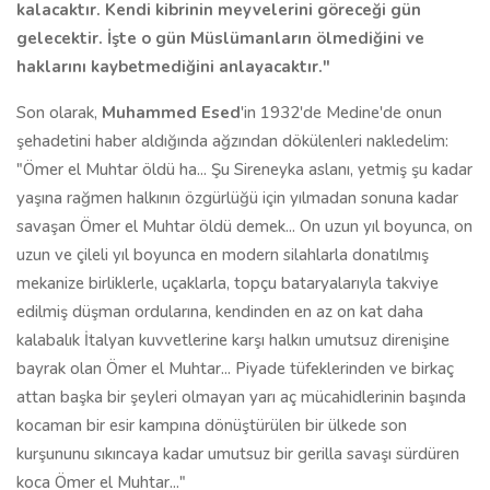
kalacaktır. Kendi kibrinin meyvelerini göreceği gün
gelecektir. İşte o gün Müslümanların ölmediğini ve
haklarını kaybetmediğini anlayacaktır."
Son olarak,
Muhammed Esed
'in 1932'de Medine'de onun
şehadetini haber aldığında ağzından dökülenleri nakledelim:
"Ömer el Muhtar öldü ha... Şu Sireneyka aslanı, yetmiş şu kadar
yaşına rağmen halkının özgürlüğü için yılmadan sonuna kadar
savaşan Ömer el Muhtar öldü demek... On uzun yıl boyunca, on
uzun ve çileli yıl boyunca en modern silahlarla donatılmış
mekanize birliklerle, uçaklarla, topçu bataryalarıyla takviye
edilmiş düşman ordularına, kendinden en az on kat daha
kalabalık İtalyan kuvvetlerine karşı halkın umutsuz direnişine
bayrak olan Ömer el Muhtar... Piyade tüfeklerinden ve birkaç
attan başka bir şeyleri olmayan yarı aç mücahidlerinin başında
kocaman bir esir kampına dönüştürülen bir ülkede son
kurşununu sıkıncaya kadar umutsuz bir gerilla savaşı sürdüren
koca Ömer el Muhtar..."