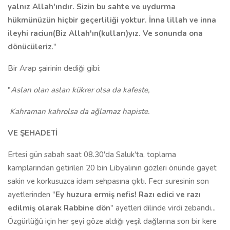
yalnız Allah'ındır. Sizin bu sahte ve uydurma
hükmünüzün hiçbir geçerliliği yoktur. İnna lillah ve inna
ileyhi raciun(Biz Allah'ın(kulları)yız. Ve sonunda ona
dönücüleriz
."
Bir Arap şairinin dediği gibi:
"
Aslan olan aslan kükrer olsa da kafeste,
Kahraman kahrolsa da ağlamaz hapiste.
VE ŞEHADETİ
Ertesi gün sabah saat 08.30'da Saluk'ta, toplama
kamplarından getirilen 20 bin Libyalının gözleri önünde gayet
sakin ve korkusuzca idam sehpasına çıktı. Fecr suresinin son
ayetlerinden "
Ey huzura ermiş nefis! Razı edici ve razı
edilmiş olarak Rabbine dön
" ayetleri dilinde virdi zebandı...
Özgürlüğü için her şeyi göze aldığı yeşil dağlarına son bir kere