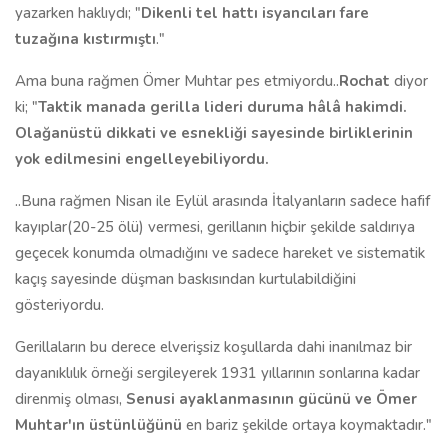
yazarken haklıydı; "
Dikenli tel hattı isyancıları fare
tuzağına kıstırmıştı
."
Ama buna rağmen Ömer Muhtar pes etmiyordu..
Rochat
diyor
ki; "
Taktik manada gerilla lideri duruma hâlâ hakimdi.
Olağanüstü dikkati ve esnekliği sayesinde birliklerinin
yok edilmesini engelleyebiliyordu.
..Buna rağmen Nisan ile Eylül arasında İtalyanların sadece hafif
kayıplar(20-25 ölü) vermesi, gerillanın hiçbir şekilde saldırıya
geçecek konumda olmadığını ve sadece hareket ve sistematik
kaçış sayesinde düşman baskısından kurtulabildiğini
gösteriyordu.
Gerillaların bu derece elverişsiz koşullarda dahi inanılmaz bir
dayanıklılık örneği sergileyerek 1931 yıllarının sonlarına kadar
direnmiş olması,
Senusi ayaklanmasının gücünü ve Ömer
Muhtar'ın üstünlüğünü
en bariz şekilde ortaya koymaktadır."