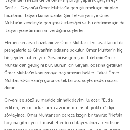
İtalyanların nezdinde ve onlarla işbirliği yaparak çalışan eş-
Şerif el- Giryani'yi Ömer Muhtar'la görüştürmek için bir plan
hazırlanır. İtalyan kumandanlar Şerif el-Giryani'ye Ömer
Muhtar'ın kendisiyle görüşmek istediğini ve bu görüşme için de
İtalyan yönetiminin izin verdiğini söylerler.
Hemen senaryo hazırlanır ve Ömer Muhtar el ve ayaklarındaki
prangalarla el-Giryani'nin odasına sokulur. Ömer Muhtar'ın hiç
bir şeyden haberi yok. Giryani ise görüşme talebinin Ömer
Muhtar'dan geldiğini bilir. Bunun icin Giryani, odasına getirilen
Ömer Muhtar'ın konuşmaya başlamasını bekler. Fakat Ömer
Muhtar, el-Giryani'yi görünce tek bir söz söylemeden susar,
durur.
Giryani ise sözü şu mealde bir halk deyimi ile açar; "
Elde
edilen, av kötüdür, ama avcının da insafı yoktur
" diye
söyleyince, Ömer Muhtar son derece kızgın bir tavırla: "Nefsin
hoşuna gitmeyecek musibetlerden dolayı yalnızca kendisine