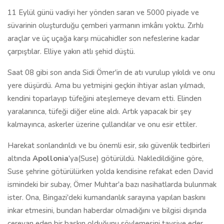
11 Eylül günü vadiyi her yönden saran ve 5000 piyade ve
süvarinin oluşturduğu çemberi yarmanın imkânı yoktu. Zırhlı
araçlar ve üç uçağa karşı mücahidler son nefeslerine kadar
çarpıştılar. Elliye yakın atlı şehid düştü.
Saat 08 gibi son anda Sidi Ömer'in de atı vurulup yıkıldı ve onu
yere düşürdü. Ama bu yetmişini geçkin ihtiyar aslan yılmadı,
kendini toparlayıp tüfeğini ateşlemeye devam etti. Elinden
yaralanınca, tüfeği diğer eline aldı. Artık yapacak bir şey
kalmayınca, askerler üzerine çullandılar ve onu esir ettiler.
Harekat sonlandırıldı ve bu önemli esir, sıkı güvenlik tedbirleri
altında
Apollonia
'ya(Suse) götürüldü. Nakledildiğine göre,
Suse şehrine götürülürken yolda kendisine refakat eden David
ismindeki bir subay, Ömer Muhtar'a bazı nasihatlarda bulunmak
ister. Ona, Bingazi'deki kumandanlık sarayına yapılan baskını
inkar etmesini, bundan haberdar olmadığını ve bilgisi dışında
cereyan eden bir baskın olduğunu söylemesini tavsiye eder.