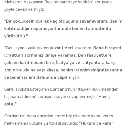
Mahkeme başkanının "kaç muharebeye katıldın" sorusuna
şöyle cevap vermişti;
"
Bir çok...Kesin olarak kaç olduğunu sayamıyorum. Benim
katılmadığım operasyonlar dahi benim talimatımla
yürütüldü."
"Ben isyana yaklaşık
on yıldır liderlik
yaptım.
Bana bireysel
icraatları sormanız bir işe yaramaz. Ben faaliyetlere
şahsen katılmasam bile, İtalya'ya ve İtalyanlara karşı
son on yılda ne yapıldıysa, benim isteğim doğrultusunda
ve benim iznim dahilinde yapılmıştır."
Sanık avukatı üsteğmen
Lontano
'nun "İtalyan hükümetinden
hiç para aldın mı" sorusuna şöyle cevap vermişti; "
Hayır,
asla
.."
Graziani'nin daha önceden emrettiği gibi idam kararı veren
mahkemenin yüzüne şu tokadı savurdu: "
Hüküm ve karar