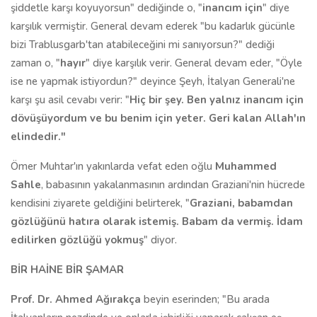
şiddetle karşı koyuyorsun" dediğinde o, "
inancım için
" diye
karşılık vermiştir. General devam ederek "bu kadarlık gücünle
bizi Trablusgarb'tan atabileceğini mi sanıyorsun?" dediği
zaman o, "
hayır
" diye karşılık verir. General devam eder, "Öyle
ise ne yapmak istiyordun?" deyince Şeyh, İtalyan Generali'ne
karşı şu asil cevabı verir: "
Hiç bir şey. Ben yalnız inancım için
dövüşüyordum ve bu benim için yeter. Geri kalan Allah'ın
elindedir."
Ömer Muhtar'ın yakınlarda vefat eden oğlu
Muhammed
Sahle
, babasının yakalanmasının ardından Graziani'nin hücrede
kendisini ziyarete geldiğini belirterek, "
Graziani, babamdan
gözlüğünü hatıra olarak istemiş. Babam da vermiş. İdam
edilirken gözlüğü yokmuş
" diyor.
BİR HAİNE BİR ŞAMAR
Prof. Dr. Ahmed Ağırakça
beyin eserinden; "Bu arada