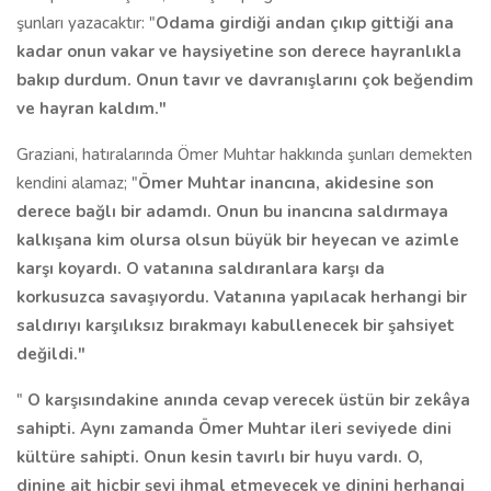
şunları yazacaktır: "
Odama girdiği andan çıkıp gittiği ana
kadar onun vakar ve haysiyetine son derece hayranlıkla
bakıp durdum. Onun tavır ve davranışlarını çok beğendim
ve hayran kaldım."
Graziani, hatıralarında Ömer Muhtar hakkında şunları demekten
kendini alamaz; "
Ömer Muhtar inancına, akidesine son
derece bağlı bir adamdı. Onun bu inancına saldırmaya
kalkışana kim olursa olsun büyük bir heyecan ve azimle
karşı koyardı. O vatanına saldıranlara karşı da
korkusuzca savaşıyordu. Vatanına yapılacak herhangi bir
saldırıyı karşılıksız bırakmayı kabullenecek bir şahsiyet
değildi."
"
O karşısındakine anında cevap verecek üstün bir zekâya
sahipti. Aynı zamanda Ömer Muhtar ileri seviyede dini
kültüre sahipti. Onun kesin tavırlı bir huyu vardı. O,
dinine ait hiçbir şeyi ihmal etmeyecek ve dinini herhangi