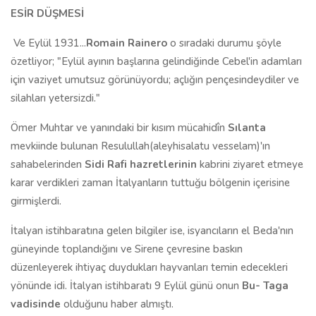
ESİR DÜŞMESİ
Ve Eylül 1931...
Romain Rainero
o sıradaki durumu şöyle
özetliyor; "Eylül ayının başlarına gelindiğinde Cebel'in adamları
için vaziyet umutsuz görünüyordu; açlığın pençesindeydiler ve
silahları yetersizdi."
Ömer Muhtar ve yanındaki bir kısım mücahidîn
Sılanta
mevkiinde bulunan Resulullah(aleyhisalatu vesselam)'ın
sahabelerinden
Sidi Rafi hazretlerinin
kabrini ziyaret etmeye
karar verdikleri zaman İtalyanların tuttuğu bölgenin içerisine
girmişlerdi.
İtalyan istihbaratına gelen bilgiler ise, isyancıların el Beda'nın
güneyinde toplandığını ve Sirene çevresine baskın
düzenleyerek ihtiyaç duydukları hayvanları temin edecekleri
yönünde idi. İtalyan istihbaratı 9 Eylül günü onun
Bu- Taga
vadisinde
olduğunu haber almıştı.