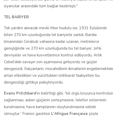
isyancılar arasındaki tüm bağlar kesilmişti."
TEL BARİYER
Tek yardım alınacak mevki Mısır hudutu ise, 1931 Eylülünde
biten 270 km uzunluğunda tel bariyerle sarıldı..Bardia
limanından Cerabub vahasına kadar uzanan, metrelerce
genişliğinde ve 270 km uzunluğunda bu tel bariyer, zırhlı
devriyeler ve hava kuvvetlerince kontrol ediliyordu. Artık
Cebel'deki savaşın son aşamasına giriliyordu ve güçler
dengesizdi. İtalyanların, mücahidlerin ikmallerini engellemekteki
artan etkinlikleri ve yürüttükleri istihbarat faaliyetleri bu
dengesizliği gittikçe pekiştiriyordu.
Evans Pritchbard
'ın belirttiği gibi, 'tel örgü boyunca kontrolün
sağlanması, askeri güçlerin yerleşmesine, telefon sisteminin
kurulmasına, hava kamplarının oluşturulmasına sebeb
olmuştur.' Fransız gazetesi
L'Afrigue Française
şöyle