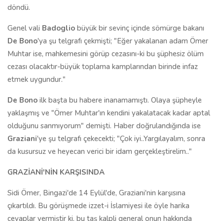
döndü.
Genel vali
Badoglio
büyük bir sevinç içinde sömürge bakanı
De Bono
'ya şu telgrafı çekmişti; "Eğer yakalanan adam Ömer
Muhtar ise, mahkemesini görüp cezasını-ki bu şüphesiz ölüm
cezası olacaktır-büyük toplama kamplarından birinde infaz
etmek uygundur."
De Bono
ilk başta bu habere inanamamıştı. Olaya şüpheyle
yaklaşmış ve "Ömer Muhtar'ın kendini yakalatacak kadar aptal
olduğunu sanmıyorum" demişti. Haber doğrulandığında ise
Graziani
'ye şu telgrafı çekecekti; "Çok iyi..Yargılayalım, sonra
da kusursuz ve heyecan verici bir idam gerçekleştirelim.."
GRAZİANİ'NİN KARŞISINDA
Sidi Ömer, Bingazi'de 14 Eylül'de, Graziani'nin karşısına
çıkartıldı. Bu görüşmede izzet-i İslamiyesi ile öyle harika
cevaplar vermiştir ki, bu taş kalpli general onun hakkında