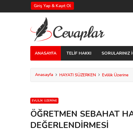
Giriş Yap & Kayıt Ol
ANASAYFA
TELİF HAKKI
SORULARINIZ İ
Anasayfa
HAYATI SÜZERKEN
Evlilik Üzerine
EVLILIK ÜZERINE
ÖĞRETMEN SEBAHAT HANI
DEĞERLENDİRMESİ