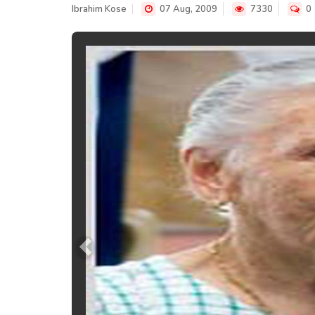
Ibrahim Kose
07 Aug, 2009
7330
0