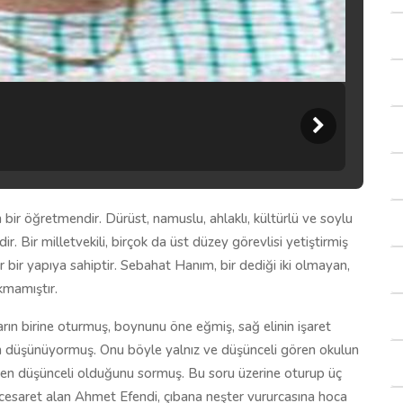
n bir öğretmendir. Dürüst, namuslu, ahlaklı, kültürlü ve soylu
ndir. Bir milletvekili, birçok da üst düzey görevlisi yetiştirmiş
ter bir yapıya sahiptir. Sebahat Hanım, bir dediği iki olmayan,
kmamıştır.
arın birine oturmuş, boynunu öne eğmiş, sağ elinin işaret
rin düşünüyormuş. Onu böyle yalnız ve düşünceli gören okulun
en düşünceli olduğunu sormuş. Bu soru üzerine oturup üç
esaret alan Ahmet Efendi, çıbana neşter vururcasına hoca