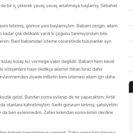
 da bir iç çekerek yavaş yavaş anlatmaya başlamış. Sebahat
sini bitirmiş, göreve yeni başlamıştım. Babam zengin, ailem
o kadar çok delikanlı vardı ki çoğunu tanımıyordum bile.
dersin. Beni babamdan isteme cesaretinde bulunanlar ayrı
e kolay kolay kız vermeğe yakın değildir. Babam hem kendi
i isteyenlere hayır dedikçe ailemin itibarı biraz daha
evlenmemden ziyade milletin beni istemesi ailem için daha
ksizlik geldi. Bundan sonra evlenip de ne yapacaktım. Artık
da olanlara kahretmiştim. Sanki gururum kırılmış, şahsiyetim
r da ben evlenmedim. Zaten kırkından sonra kimin derdine
lken babam beni kimseye vermedi. Daha sonra ben kimseyi