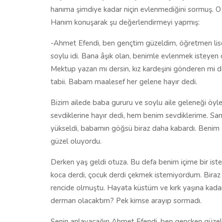
hanıma şimdiye kadar niçin evlenmediğini sormuş. O
Hanım konuşarak şu değerlendirmeyi yapmış:
-Ahmet Efendi, ben gençtim güzeldim, öğretmen lise
soylu idi. Bana âşık olan, benimle evlenmek isteyen 
Mektup yazan mı dersin, kız kardeşini gönderen mi 
tabii. Babam maalesef her gelene hayır dedi.
Bizim ailede baba gururu ve soylu aile geleneği öyl
sevdiklerine hayır dedi, hem benim sevdiklerime. Sank
yükseldi, babamın göğsü biraz daha kabardı. Benim 
güzel oluyordu.
Derken yaş geldi otuza. Bu defa benim içime bir iste
koca derdi, çocuk derdi çekmek istemiyordum. Biraz 
rencide olmuştu. Hayata küstüm ve kırk yaşına kada
derman olacaktım? Pek kimse arayıp sormadı.
Senin anlayacağın Ahmet Efendi, ben gençken güze