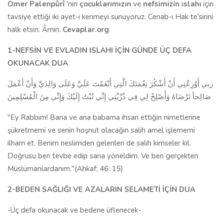
Ömer Palenpûrî
'nin
çocuklarımızın
ve
nefsimizin
ıslahı
için
tavsiye ettiği iki ayet-i kerimeyi sunuyoruz. Cenab-ı Hak te'sirini
halk etsin. Âmin.
Cevaplar.org
1-NEFSİN VE EVLADIN ISLAHI İÇİN GÜNDE ÜÇ DEFA
OKUNACAK DUA
ربي أَوْزِعْنِي أَنْ أَشْكُرَ نِعْمَتَكَ الَّتِي أَنْعَمْتَ عَلَيَّ وَعَلَى وَالِدَيَّ وَأَنْ أَعْمَلَ
صَالِحاً تَرْضَاهُ وَأَصْلِحْ لِي فِي ذُرِّيَّتِي إِنِّي تُبْتُ إِلَيْكَ وَإِنِّي مِنَ الْمُسْلِمِينَ
"Ey Rabbim! Bana ve ana babama ihsan ettiğin nimetlerine
şükretmemi ve senin hoşnut olacağın salih amel işlememi
ilham et. Benim neslimden gelenleri de salih kimseler kıl.
Doğrusu ben tevbe edip sana yöneldim. Ve ben gerçekten
Müslümanlardanım."(Ahkaf; 46: 15)
2-BEDEN SAĞLIĞI VE AZALARIN SELAMETİ İÇİN DUA
-Üç defa okunacak ve bedene üflenecek-