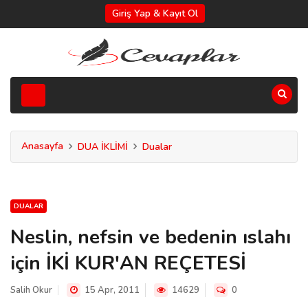
Giriş Yap & Kayıt Ol
Anasayfa
DUA İKLİMİ
Dualar
DUALAR
Neslin, nefsin ve bedenin ıslahı
için İKİ KUR'AN REÇETESİ
Salih Okur
15 Apr, 2011
14629
0