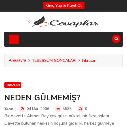
Giriş Yap & Kayıt Ol
Anasayfa
TEBESSÜM GONCALARI
Fıkralar
FIKRALAR
NEDEN GÜLMEMİŞ?
Yazar
04 Mar, 2006
5585
0
Bir davette Ahmet Bey çok güzel nükteli bir fıkra anlatır.
Davette bulunan herkesin hoşuna gider ki, herkes gülmeye