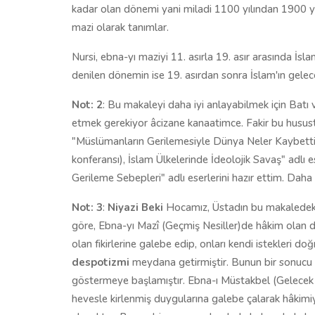
kadar olan dönemi yani miladi 1100 yılından 1900 yıl
mazi olarak tanımlar.
Nursi, ebna-yı maziyi 11. asırla 19. asır arasında İs
denilen dönemin ise 19. asırdan sonra İslam'ın gele
Not: 2
: Bu makaleyi daha iyi anlayabilmek için Batı ve 
etmek gerekiyor âcizane kanaatimce. Fakir bu hu
"Müslümanların Gerilemesiyle Dünya Neler Kaybetti",
konferansı), İslam Ülkelerinde İdeolojik Savaş" adlı 
Gerileme Sebepleri" adlı eserlerini hazır ettim. Daha 
Not: 3
:
Niyazi Beki
Hocamız, Üstadın bu makaledeki 
göre, Ebna-yı Mazî (Geçmiş Nesiller)de hâkim olan 
olan fikirlerine galebe edip, onları kendi istekleri 
despotizmi
meydana getirmiştir. Bunun bir sonucu 
göstermeye başlamıştır. Ebna-ı Müstakbel (Gelecek Ne
hevesle kirlenmiş duygularına galebe çalarak hâkimiyet