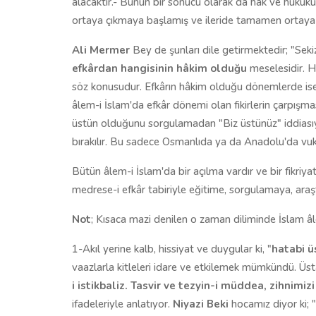
alacaktır.- Bunun bir sonucu olarak da hak ve hukuk
ortaya çıkmaya başlamış ve ileride tamamen ortaya ç
Ali Mermer
Bey de şunları dile getirmektedir; "Se
efkârdan hangisinin hâkim olduğu
meselesidir. Hi
söz konusudur. Efkârın hâkim olduğu dönemlerde ise b
âlem-i İslam'da efkâr dönemi olan fikirlerin çarpışma
üstün olduğunu sorgulamadan "Biz üstünüz" iddiasıyl
bırakılır. Bu sadece Osmanlıda ya da Anadolu'da vu
Bütün âlem-i İslam'da bir açılma vardır ve bir fikriy
medrese-i efkâr tabiriyle eğitime, sorgulamaya, araş
Not
; Kısaca mazi denilen o zaman diliminde İslam âle
1-Akıl yerine kalb, hissiyat ve duygular ki, "
hatabi ü
vaazlarla kitleleri idare ve etkilemek mümkündü. Üs
i istikbaliz. Tasvir ve tezyin-i müddea, zihnimizi
ifadeleriyle anlatıyor.
Niyazi Beki
hocamız diyor ki; "