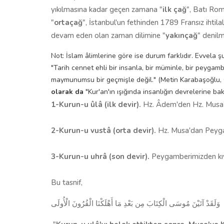
yıkılmasına kadar geçen zamana "
ilk çağ
", Batı Rom
"
ortaçağ
", İstanbul'un fethinden 1789 Fransız ihtil
devam eden olan zaman dilimine "
yakınçağ
" denilm
Not: İslam âlimlerine göre ise durum farklıdır. Evvela 
"Tarih cennet ehli bir insanla, bir müminle, bir peyga
maymunumsu bir geçmişle değil." (Metin Karabaşoğlu, 
olarak da
"Kur'an'ın ışığında insanlığın devrelerine bak
1-Kurun-u ûlâ (ilk devir).
Hz. Âdem'den Hz. Musa'
2-Kurun-u vustâ (orta devir).
Hz. Musa'dan Peyg
3-Kurun-u uhrâ (son devir).
Peygamberimizden kı
Bu tasnif,
وَلَقَدْ آتَيْنَ مُوسَى الْكِتَابَ مِن بَعْدِ مَا أَهْلَكْنَا الْقُرُونَ الْأُولَى