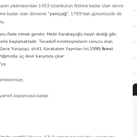
anın yıkılmasından 1453 İstanbul'un fethine kadar olan devre
aline kadar olan döneme "
yeniçağ
", 1789'dan günümüzde de
iş.
şunu ifade etmek gerekir, Metin Karabaşoğlu beyin dediği gibi;
mberle başlamaktadır. Tesadüfî evrimleşmelerin sonucu olan
Gece Yürüyüşü, sh:41, Karakalem Yayınları-İst.1998)
İkinci
tığımızda, üç devir karşımıza çıkar:
ya,
amberimize,
yamet kopuncaya kadar.