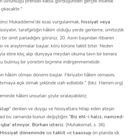
un üstünlüğü prensibi kabul gördüğünden gerçek insanlık
ıkacaktır."
kizinci Mukaddeme'de esas vurgulanmak,
hissiyat veya
ssiyatın, tarafgirliğin hâkim olduğu yerde gerileme, ümitsizlik
ir ümit parladığını görürüz. 20. Asrın başından itibaren
sı ve araştırmalar başlar; körü körüne taklit biter. Neden
a eline kılıç alıp dünyaya meydan okuma tavrı bir kenara
ku bulmuş bir yönetim biçimine indirgenmemelidir.
atın hâkim olması dönemi başlar. Fikriyatın hâkim olmasını,
tırmaya açık olmak şeklinde izah edilebilir." (bkz. Hamim.org)
minde hâkim unsurları şöyle sıralayabiliriz;
slup
" denilen ve duygu ve hissiyatlara hitap eden ateşin
tad bu zamanda bunun değiştiğini "
Biz ehl-i haliz, namzed-
 işba' etmiyor. Bürhan isteriz
. (Muhakemat, s. 36)
Hissiyat döneminde
ise
taklit
ve
taassup
ön planda idi.