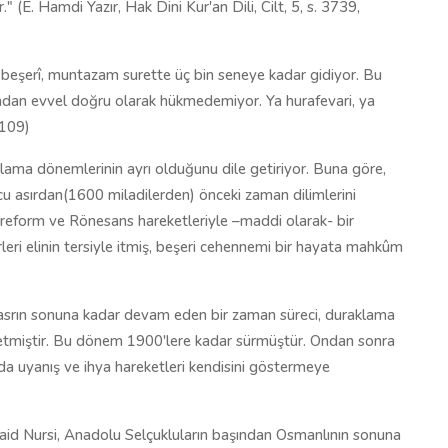
." (E. Hamdi Yazır, Hak Dini Kur'an Dili, Cilt, 5, s. 3739,
i beşerî, muntazam surette üç bin seneye kadar gidiyor. Bu
nından evvel doğru olarak hükmedemiyor. Ya hurafevari, ya
 109)
ama dönemlerinin ayrı olduğunu dile getiriyor. Buna göre,
cu asırdan(1600 miladilerden) önceki zaman dilimlerini
 reform ve Rönesans hareketleriyle –maddi olarak- bir
leri elinin tersiyle itmiş, beşeri cehennemi bir hayata mahkûm
ci asrın sonuna kadar devam eden bir zaman süreci, duraklama
r etmiştir. Bu dönem 1900'lere kadar sürmüştür. Ondan sonra
ında uyanış ve ihya hareketleri kendisini göstermeye
Said Nursi, Anadolu Selçukluların başından Osmanlının sonuna