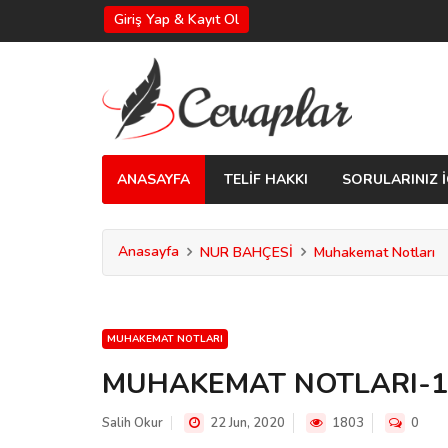
Giriş Yap & Kayıt Ol
ANASAYFA
TELİF HAKKI
SORULARINIZ İ
Anasayfa
NUR BAHÇESİ
Muhakemat Notları
MUHAKEMAT NOTLARI
MUHAKEMAT NOTLARI-1
Salih Okur
22 Jun, 2020
1803
0