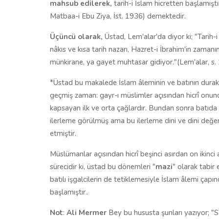
mahsub edilerek,
tarih-i İslam hicretten başlamıştır
Matbaa-i Ebu Ziya, İst. 1936) demektedir.
Üçüncü olarak,
Üstad, Lem'alar'da diyor ki; "Tarih-
nâkıs ve kısa tarih nazarı, Hazret-i İbrahim'in zama
münkirane, ya gayet muhtasar gidiyor."(Lem'alar, s.
*Üstad bu makalede İslam âleminin ve batının durakl
geçmiş zaman: gayr-ı müslimler açısından hicrî onun
kapsayan ilk ve orta çağlardır. Bundan sonra batıda
ilerleme görülmüş ama bu ilerleme dini ve dini değer
etmiştir.
Müslümanlar açısından hicrî beşinci asırdan on ikin
sürecidir ki, üstad bu dönemleri "
mazi
" olarak tabi
batılı işgalcilerin de tetiklemesiyle İslam âlemi çap
başlamıştır..
Not
:
Ali Mermer
Bey bu hususta şunları yazıyor; "