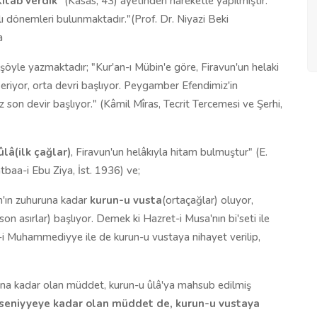
Kitab verdik
" (Kasas, 43) âyetinden hareketle yapılmıştır.
klı dönemleri bulunmaktadır."(Prof. Dr. Niyazi Beki
a
şöyle yazmaktadır; "Kur'an-ı Mübin'e göre, Firavun'un helaki
a eriyor, orta devri başlıyor. Peygamber Efendimiz'in
 son devir başlıyor." (Kâmil Mîras, Tecrit Tercemesi ve Şerhi,
ûlâ(ilk çağlar)
, Firavun'un helâkıyla hitam bulmuştur" (E.
atbaa-i Ebu Ziya, İst. 1936) ve;
m'ın zuhuruna kadar
kurun-u vusta
(ortaçağlar) oluyor,
(son asırlar) başlıyor. Demek ki Hazret-i Musa'nın bi'seti ile
et-i Muhammediyye ile de kurun-u vustaya nihayet verilip,
kına kadar olan müddet, kurun-u ûlâ'ya mahsub edilmiş
 seniyyeye kadar olan müddet de, kurun-u vustaya