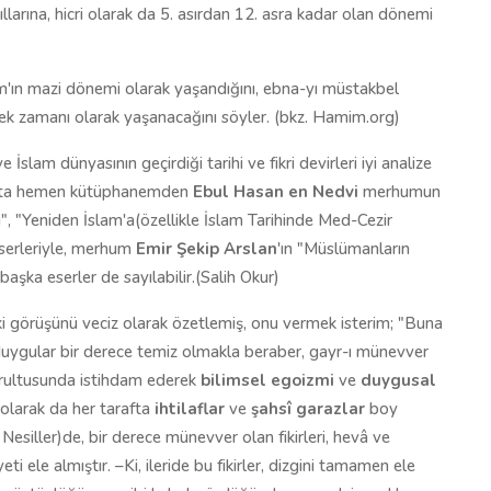
larına, hicri olarak da 5. asırdan 12. asra kadar olan dönemi
lam'ın mazi dönemi olarak yaşandığını, ebna-yı müstakbel
cek zamanı olarak yaşanacağını söyler. (bkz. Hamim.org)
İslam dünyasının geçirdiği tarihi ve fikri devirleri iyi analize
susta hemen kütüphanemden
Ebul Hasan en Nedvi
merhumun
 "Yeniden İslam'a(özellikle İslam Tarihinde Med-Cezir
eserleriyle, merhum
Emir Şekip Arslan
'ın "Müslümanların
başka eserler de sayılabilir.(Salih Okur)
görüşünü veciz olarak özetlemiş, onu vermek isterim; "Buna
duygular bir derece temiz olmakla beraber, gayr-ı münevver
doğrultusunda istihdam ederek
bilimsel egoizmi
ve
duygusal
olarak da her tarafta
ihtilaflar
ve
şahsî garazlar
boy
siller)de, bir derece münevver olan fikirleri, hevâ ve
i ele almıştır. –Ki, ileride bu fikirler, dizgini tamamen ele