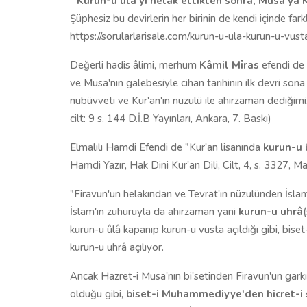
"
Kurun-u ulâ'yı helak ettikten sonra, Musa'ya 
Şüphesiz bu devirlerin her birinin de kendi içinde far
https://sorularlarisale.com/kurun-u-ula-kurun-u-vust
Değerli hadis âlimi, merhum
Kâmil Mîras
efendi de 
ve Musa'nın galebesiyle cihan tarihinin ilk devri son
nübüvveti ve Kur'an'ın nüzulü ile ahirzaman dediğimiz
cilt: 9 s. 144 D.İ.B Yayınları, Ankara, 7. Baskı)
Elmalılı Hamdi Efendi de "Kur'an lisanında
kurun-u 
Hamdi Yazır, Hak Dini Kur'an Dili, Cilt, 4, s. 3327, M
"Firavun'un helakından ve Tevrat'ın nüzulünden İsla
İslam'ın zuhuruyla da ahirzaman yani
kurun-u uhrâ
kurun-u ûlâ kapanıp kurun-u vusta açıldığı gibi, bis
kurun-u uhrâ açılıyor.
Ancak Hazret-i Musa'nın bi'setinden Firavun'un gar
olduğu gibi,
biset-i Muhammediyye'den hicret-i