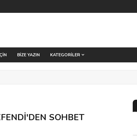
ÇİN
BİZE YAZIN
KATEGORİLER
EFENDİ'DEN SOHBET