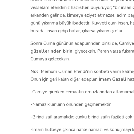
vesselam efendimiz hazretleri buyuruyor; "bir insan
erkenden gelir de, kimseye eziyet etmezse, adım baş
günü yıkanma büyük ibadettir. Kuvveti olan insan, ha
burada, insan gidip batar, çıkarsa yıkanmış olur.
Sonra Cuma gününün adaplarından birisi de, Camiye
güzellerinden birini
giyeceksin. Paran varsa fukara
Cumaya geleceksin.
Not
: Merhum Osman Efendi'nin sohbeti yarım kalmış
Onun için geri kalan diğer edepleri
İmam Gazali
haz
-Camiye girerken cemaatin omuzlarından atlamamalı
-Namaz kılanların önünden geçmemektir
-Birinci safı aramalıdır; çünkü birinci safın fazileti çok 
-İmam hutbeye çıkınca nafile namazı ve konuşmayı k