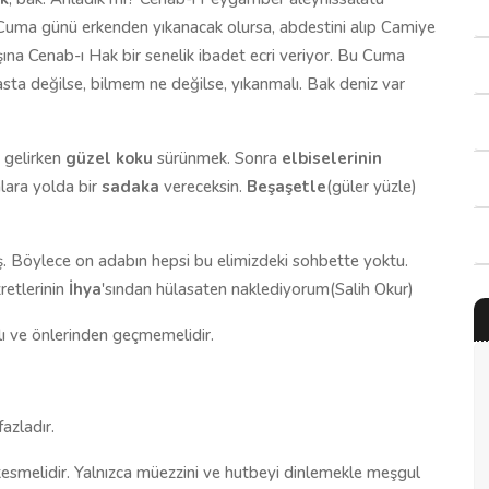
 Cuma günü erkenden yıkanacak olursa, abdestini alıp Camiye
ına Cenab-ı Hak bir senelik ibadet ecri veriyor. Bu Cuma
sta değilse, bilmem ne değilse, yıkanmalı. Bak deniz var
 gelirken
güzel koku
sürünmek. Sonra
elbiselerinin
lara yolda bir
sadaka
vereceksin.
Beşaşetle
(güler yüzle)
. Böylece on adabın hepsi bu elimizdeki sohbette yoktu.
retlerinin
İhya
'sından hülasaten naklediyorum(Salih Okur)
 ve önlerinden geçmemelidir.
fazladır.
esmelidir. Yalnızca müezzini ve hutbeyi dinlemekle meşgul