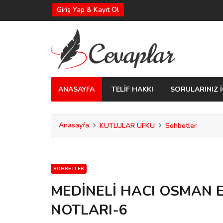
Giriş Yap & Kayıt Ol
ANASAYFA
TELİF HAKKI
SORULARINIZ İ
Anasayfa
KUTLULAR UFKU
Sohbetler
SOHBETLER
MEDİNELİ HACI OSMAN 
NOTLARI-6