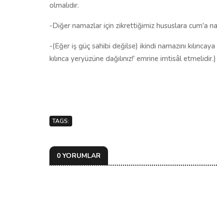
olmalıdır.
-Diğer namazlar için zikrettiğimiz hususlara cum'a n
-(Eğer iş güç sahibi değilse) ikindi namazını kılınca
kılınca yeryüzüne dağılınız!' emrine imtisâl etmelidir.)
TAGS:
0 YORUMLAR