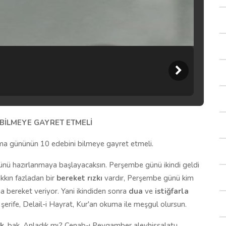
BİLMEYE GAYRET ETMELİ
ma gününün 10 edebini bilmeye gayret etmeli.
nü hazırlanmaya başlayacaksın. Perşembe günü ikindi geldi
kkın fazladan bir
bereket rızkı
vardır, Perşembe günü kim
na bereket veriyor. Yani ikindiden sonra
dua
ve
istiğfarla
 şerife, Delail-i Hayrat, Kur'an okuma ile meşgul olursun.
k
, bak. Anladık mı? Cenab-ı Peygamber aleyhissalatu