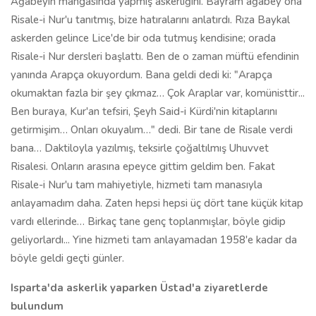
Risalesi. Onların arasına epeyce gittim geldim ben. Fakat
Risale-i Nur'u tam mahiyetiyle, hizmeti tam manasıyla
anlayamadım daha. Zaten hepsi hepsi üç dört tane küçük kitap
vardı ellerinde… Birkaç tane genç toplanmışlar, böyle gidip
geliyorlardı... Yine hizmeti tam anlayamadan 1958'e kadar da
böyle geldi geçti günler.
Isparta'da askerlik yaparken Üstad'a ziyaretlerde
bulundum
1958'de askerlik vaktim geldi ve kur'am Isparta'ya çıktı.
Askerliğim Isparta'ya düşünce, Allah Rahmet eylesin, anam,
"Şeyh Said-i Kürdî" diye ismini işitmiş Üstad'ın. Bana dedi ki:
"Mademki sen Isparta'ya düştün, Şeyh Said-i Kürdî
Isparta'dadır. Git onu ziyaret et ve elini öp, benim yerime de
elini öp, 'anama dua et' de." Böyle tembih etti bana.
Gittim Isparta'ya, fakat bizim uzaktan bir akrabamız vardı. O
malum isyanı çıkaran Şeyh Said'in yardımcısı Fehmi Fırat… O