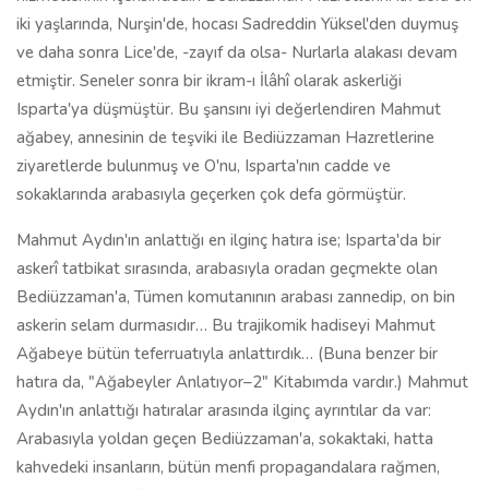
askerî tatbikat sırasında, arabasıyla oradan geçmekte olan
Bediüzzaman'a, Tümen komutanının arabası zannedip, on bin
askerin selam durmasıdır… Bu trajikomik hadiseyi Mahmut
Ağabeye bütün teferruatıyla anlattırdık… (Buna benzer bir
hatıra da, "Ağabeyler Anlatıyor–2" Kitabımda vardır.) Mahmut
Aydın'ın anlattığı hatıralar arasında ilginç ayrıntılar da var:
Arabasıyla yoldan geçen Bediüzzaman'a, sokaktaki, hatta
kahvedeki insanların, bütün menfi propagandalara rağmen,
gösterdikleri olağanüstü hürmet ve alakaları gibi…
Yılların verdiği tecrübeyle konuşan Mahmut Aydın'ın güzel bir
tespiti var ki, katılmamak mümkün değil. Diyor ki: "Nur
cemaatlerinin muhtelif olması hayırlıdır inşallah. Bir insanın
uzuvları gibi her birisi bir hizmete koşuyor… Bunu normal
görmek lazım... Yalnız mümkün olduğu kadar müspet hareket
edilmeli ve aleyhte konuşulmamalıdır… Bunlar mizaç
farklılığının verdiği zenginliktir… Sahabede, tâbiinde, tebe-i