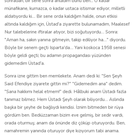
Sonra izne gittim ben memlekete. Anam dedi ki: "Sen Şeyh
Said Efendiye ziyarete gittin mi?" "Gidemedim ana" dedim.
"Sana hakkımı helal etmem!" dedi. Hâlbuki anam Üstadı fazla
tanımaz bilmez. Hem Üstadı Şeyh olarak biliyordu… Aslında
başka bir şeyhe de bağlıydı kendisi. İznim bitmeden bir rüya
gördüm ben. Bediüzzaman bizim eve gelmiş, bir sedir vardı,
orada oturmuş; anam da önünde diz çöküp oturuyordu. Ben,
namahremin yanında oturuyor diye kızıyorum tabi anama.
Üstad birden bana döndü, "Ben bunu kendi kızım kabul
etmişim" dedi ve uyandım… Kendi kendime dedim: "Isparta'ya
vardığımda ilk işim Bediüzzaman Hazretlerini ziyaret etmek
olacak..." Artık kararlıydım…
İzin bitti, tekrar döndüm Isparta'ya. Sene 1959.
Diyarbakır ili Hazro ilçesinden olup, sonradan 20–25 sene
Elbistan Müftülüğü yapan Ahmet Bilici asker olarak yanıma
geldi. Biz bir senelik askeriz, o daha yeni gelmişti… Ahmet