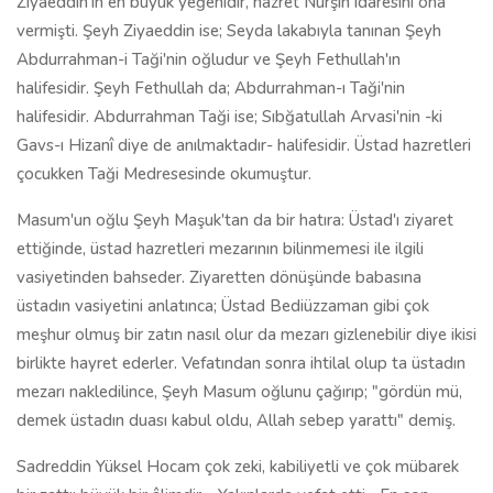
vasiyetinden bahseder. Ziyaretten dönüşünde babasına
üstadın vasiyetini anlatınca; Üstad Bediüzzaman gibi çok
meşhur olmuş bir zatın nasıl olur da mezarı gizlenebilir diye ikisi
birlikte hayret ederler. Vefatından sonra ihtilal olup ta üstadın
mezarı nakledilince, Şeyh Masum oğlunu çağırıp; "gördün mü,
demek üstadın duası kabul oldu, Allah sebep yarattı" demiş.
Sadreddin Yüksel Hocam çok zeki, kabiliyetli ve çok mübarek
bir zattı; büyük bir âlimdir… Yakınlarda vefat etti... En son
İstanbul Fatih'te oturuyordu. Allah rahmet etsin...
Hocamız Sadreddin Yüksel'e o zaman, Şeyh Said-i Kürdî'den
Arapça İşârat-ül İ'caz gibi eserler geliyordu. Biz sonradan
anladık ki, Şeyh Said-i Kürdî; Üstad Bediüzzaman Said Nursi
Hazretlerinden başkası değilmiş… O zaman şarkta, mahallî
dille, doğduğu yere izafeten, Üstad'a Şeyh Said-i Kürdî
deniyordu. Sadreddin Yüksel Hoca Efendi bize ve hocalara
ders verirken: "Bakın Şeyh Said-i Kürdî bu ayete şöyle manalar