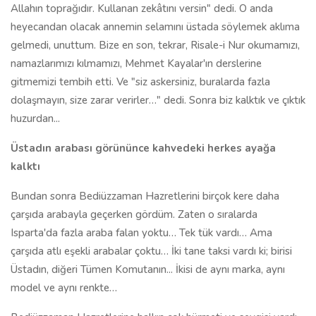
kalktı
Bundan sonra Bediüzzaman Hazretlerini birçok kere daha
çarşıda arabayla geçerken gördüm. Zaten o sıralarda
Isparta'da fazla araba falan yoktu… Tek tük vardı… Ama
çarşıda atlı eşekli arabalar çoktu… İki tane taksi vardı ki; birisi
Üstadın, diğeri Tümen Komutanın... İkisi de aynı marka, aynı
model ve aynı renkte…
Bediüzzaman Hazretlerine halkın çok hürmeti ve sevgisi vardı.
Mesela, bir gün, bir çayhane vardı merkezde... Orada
oturuyoruz… Birdenbire herkes: "Hoca Efendi geçiyor, Hoca
Efendi geçiyor!" diye ayağa kalktı… Ama herkes, kâğıt
oynayanlar bile… Baktım Üstadın arabası geliyor. Ben de
hemen sandalyeden kalktım, daha yakından göreyim diye
gittim kaldırıma oturdum. Araba tam önümden geçti. Üstad
arka koltukta yalnız oturuyordu. Önde üç kişi vardı. Gözleri
kapalıydı belki de, önüne bakıyordu. Elleri önde birbirine