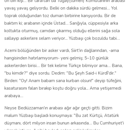
"bu kimdir?" diye sordu. Dedim: "Bu Şeyh Said-i Kürdî'dir."
Birden: "Oy! Anam babam sana kurban olsun!" deyip tüfeğini,
kasaturasını falan bırakıp koştu doğru yola... Ama yetişemedi
arabaya…
Neyse Bediüzzaman'ın arabası ağır ağır geçti gitti. Bizim
malum Yüzbaşı başladı konuşmaya: "Bu zat Kürtçü, Atatürk
düşmanı, dört milyon insan bunun arkasında… Bu Cumhuriyet'i
yıkmak istiyor…" gibi başladı asılsız galiz kelimeler
kullanmaya... Sonra o zavallı askere döndü: "Ulan sen niye
gittin oraya?" diye bir hamle yaptı. Adam cevap veremiyor ki;
Türkçe bilmiyor daha. "Bu h……. dilinden anlayan yok mu?"
dedi. "Ben biliyorum kumandanım" dedim. "Sor bakalım niye
gitmiş?" dedi. Sordum… Ama hiç düşünmeden o anda
Allah'tan aklıma geldi; dedim ki: "Kumandanım, bizim şarkta
adettendir, paşaların eli öpülür. Siz paşa deyince, o niyetle
gittiğini söylüyor. Şarkta adet böyledir" dedim. Ben onu