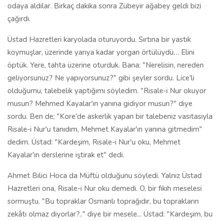
sordu. Ben de; "Kore'de askerlik yapan bir talebeniz vasıtasıyla
Risale-i Nur'u tanıdım, Mehmet Kayalar'ın yanına gitmedim"
dedim. Üstad: "Kardeşim, Risale-i Nur'u oku, Mehmet
Kayalar'ın derslerine iştirak et" dedi.
Ahmet Bilici Hoca da Müftü olduğunu söyledi. Yalnız Üstad
Hazretleri ona, Risale-i Nur oku demedi. O, bir fıkıh meselesi
sormuştu. "Bu topraklar Osmanlı toprağıdır, bu toprakların
zekâtı olmaz diyorlar?.." diye bir mesele... Üstad: "Kardeşim, bu
Allahın toprağıdır. Kullanan zekâtını versin" dedi. O anda
heyecandan olacak annemin selamını üstada söylemek aklıma
gelmedi, unuttum. Bize en son, tekrar, Risale-i Nur okumamızı,
namazlarımızı kılmamızı, Mehmet Kayalar'ın derslerine
gitmemizi tembih etti. Ve "siz askersiniz, buralarda fazla
dolaşmayın, size zarar verirler…" dedi. Sonra biz kalktık ve çıktık
huzurdan...
Üstadın arabası görününce kahvedeki herkes ayağa