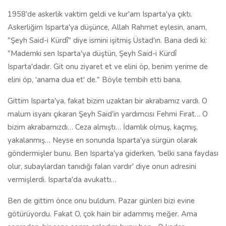
bizim akrabamızdı… Ceza almıştı… İdamlık olmuş, kaçmış,
yakalanmış… Neyse en sonunda Isparta'ya sürgün olarak
göndermişler bunu. Ben Isparta'ya giderken, 'belki sana faydası
olur, subaylardan tanıdığı falan vardır' diye onun adresini
vermişlerdi. Isparta'da avukattı…
Ben de gittim önce onu buldum. Pazar günleri bizi evine
götürüyordu. Fakat O, çok hain bir adammış meğer. Ama
sonradan, bir sene sonra anladım bunu ben... O kadar
münafıkane, kurnazca, o kadar ustaca istismar ediyor, milletli
aldatıyordu ki… Bir sene orda kaldığım halde, onun etkisi
altında kaldığım için, Üstad'a ziyarette bulunamadım, Maalesef
Nur talebelerine iftiralar atıyor, bizi soğutuyordu… Sonra:
"Aman ha, sakın yanına gitmeyin, takip ediliyor ha…" diyordu.
Böyle bir senem geçti Isparta'da… Yani koskoca 1958 senesi
böyle geldi geçti; bu adamın propagandası yüzünden
gidemedim Üstad'a.