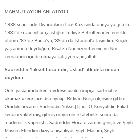
duydum
Oniki yaşlarımda iken medrese usulü Arapça, sarf-nahiv
okumak üzere Lice'den ayrılıp, Bitlis'in Nurşin ilçesine gittim.
Oradaki hocamız Sadreddin Yüksel[1] idi. O, Konyalıdır. Fakat
kendini vakfetmiş, gitmiş oraya önce talebelik, sonra da
müderrislik yapmıştır. Sadreddin Hoca o zaman gençti ve Şeyh
Masum Efendinin kızıyla nişanlıydı. Şeyh Masum; Şeyh
Ziyaeddin'in en büyük yeğenidir, hazret Nurşin idaresini ona
vermişti. Şeyh Ziyaeddin ise; Seyda lakabıyla tanınan Şeyh
Abdurrahman-i Taği'nin oğludur ve Şeyh Fethullah'ın
halifesidir. Şeyh Fethullah da; Abdurrahman-ı Taği'nin
halifesidir. Abdurrahman Taği ise; Sıbğatullah Arvasi'nin -ki
Gavs-ı Hizanî diye de anılmaktadır- halifesidir. Üstad hazretleri
çocukken Taği Medresesinde okumuştur.
Masum'un oğlu Şeyh Maşuk'tan da bir hatıra: Üstad'ı ziyaret
ettiğinde, üstad hazretleri mezarının bilinmemesi ile ilgili