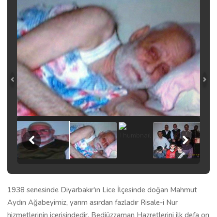
1938 senesinde Diyarbakır'ın Lice İlçesinde doğan Mahmut
Aydın Ağabeyimiz, yarım asırdan fazladır Risale-i Nur
hizmetlerinin içerisindedir. Bediüzzaman Hazretlerini ilk defa on
iki yaşlarında, Nurşin'de, hocası Sadreddin Yüksel'den duymuş
ve daha sonra Lice'de, -zayıf da olsa- Nurlarla alakası devam
etmiştir. Seneler sonra bir ikram-ı İlâhî olarak askerliği
Isparta'ya düşmüştür. Bu şansını iyi değerlendiren Mahmut
ağabey, annesinin de teşviki ile Bediüzzaman Hazretlerine
ziyaretlerde bulunmuş ve O'nu, Isparta'nın cadde ve
sokaklarında arabasıyla geçerken çok defa görmüştür.
Mahmut Aydın'ın anlattığı en ilginç hatıra ise; Isparta'da bir