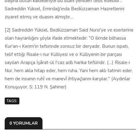
hem de insanın ruhî ve manevî ihtiyaçlarını karşılar." (Aydınlar
Konuşuyor. S: 119 N. Şahiner)
TAGS:
0 YORUMLAR
Yorum yapın
Yorum yapmak için
giriş yapın
.
KATEGORİLER