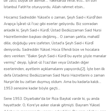
vermiş" deyip, İşârat-ül İ'caz'dan veya Üstadın diğer
eserlerinden, ayetlerin açıklamalarını yapıyordu[2]. İşte ben ilk
defa Üstadımız Bediüzzaman Said Nursi Hazretlerini o zaman
Nurşin'de bu zattan duymuş oldum. Ama bu kadarla kaldı…
1953 senesine kadar böyle geçti…
Sene 1953. Diyarbakır'da bir Rıza Baykal vardır ki, şu anda
hayattadır. O, Kore'ye asker olarak gitmişti. Bayram Yüksel
Ağabeyin mangasında yapmış askerliğini. Bayram ağabey ona
Risale-i Nur'u tanıtmış, bize hatıralarını anlatırdı. Rıza Baykal
askerden gelince Lice'de bir oda tutmuş kendisine; orada
Risale-i Nur dersleri başlattı. Ben de o zaman müftü efendinin
yanında Arapça okuyordum. Bana geldi dedi ki: "Arapça
okumaktan fazla bir şey çıkmaz… Çok Araplar var, komünisttir...
Ben buraya, Kur'an tefsiri, Şeyh Said-i Kürdi'nin kitaplarını
getirmişim… Onları okuyalım…" dedi. Bir tane de Risale verdi
bana… Daktiloyla yazılmış, teksirle çoğaltılmış Uhuvvet