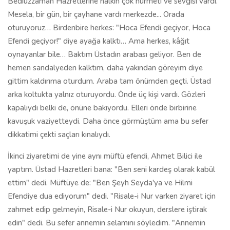
kavuşuk vaziyetteydi. Daha önce görmüştüm ama bu sefer
dikkatimi çekti saçları kınalıydı.
İkinci ziyaretimi de yine aynı müftü efendi, Ahmet Bilici ile
yaptım. Üstad Hazretleri bana: "Ben seni kardeş olarak kabül
ettim" dedi. Müftüye de: "Ben Şeyh Seyda'ya ve Hilmi
Efendiye dua ediyorum" dedi. "Risale-i Nur varken ziyaret için
zahmet edip gelmeyin, Risale-i Nur okuyun, derslere iştirak
edin" dedi. Bu sefer annemin selamını söyledim. "Annemin
yerine elinizi öpeyim Üstadım" dedim, öptürmedi… "Ben ona
dua ediyorum. İnşallah Allah onun mükâfatını verecek" dedi.
Hakikaten Üstadın huzurunda insan konuşamıyor… İnsanın dili
tutuluyor onun huzurunda... Sonradan kardeşler hep sordular;
"Gözü nasıldı? Rengi nasıldı?" diye. İnsan bakamıyor ki… O
zaman genciz, makamını bilmiyoruz diye biraz konuşabildik
yanında… Bediüzzaman ne demek bilmiyorduk ki... Büyük bir
şeyh, bir âlim, bir diye biliyorduk... Şimdi olsa hiç konuşamam…