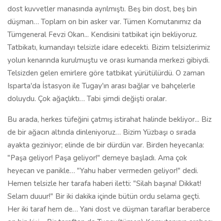
Bu arada, herkes tüfeğini çatmış istirahat halinde bekliyor... Biz
de bir ağacın altında dinleniyoruz… Bizim Yüzbaşı o sırada
ayakta geziniyor; elinde de bir dürdün var. Birden heyecanla:
"Paşa geliyor! Paşa geliyor!" demeye başladı. Ama çok
heyecan ve panikle… "Yahu haber vermeden geliyor!" dedi.
Hemen telsizle her tarafa haberi iletti: "Silah başına! Dikkat!
Selam duuur!" Bir iki dakika içinde bütün ordu selama geçti.
Her iki taraf hem de… Yani dost ve düşman taraflar beraberce
on bin kişi… Bir taraftan da Tugay(tümen) Komutanının arabası
yavaş yavaş geliyordu. Belki on dakika sürdü gelmesi… Yol
toprak olduğundan toz duman birbirine karışıyordu. Bir de
baktım ki; arabanın içinde Üstad… Sarığıyla, cüppesiyle arka
koltukta oturmuş, camdan çıkarmış olduğu ellerini sağa sola
sallayıp askerlere selam veriyor... Yüzbaşı çok bozuldu tabi…
Acemi bölüğünden bir asker vardı, Siirt'in dağlarından, -ama
hangisinden hatırlamıyorum- yeni gelmiş; 5–10 günlük
askerlerden birisi… Bir tek kelime Türkçe bilmiyor ama… Bana,