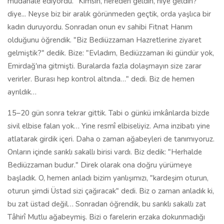
sivil elbise falan yok… Yine resmî elbiseliyiz. Ama inzibatı yine
atlatarak girdik içeri. Daha o zaman ağabeyleri de tanımıyoruz.
Onların içinde sarıklı sakallı birisi vardı. Biz dedik: "Herhalde
Bediüzzaman budur." Direk olarak ona doğru yürümeye
başladık. O, hemen anladı bizim yanlışımızı, "kardeşim oturun,
oturun şimdi Üstad sizi çağıracak" dedi. Biz o zaman anladık ki,
bu zat üstad değil… Sonradan öğrendik, bu sarıklı sakallı zat
Tâhirî Mutlu ağabeymiş. Bizi o farelerin erzaka dokunmadığı
odaya aldılar. Birkaç dakika sonra Zübeyir ağabey geldi bizi
çağırdı.
Üstad Hazretleri karyolada oturuyordu. Sırtına bir yastık
koymuşlar, üzerinde yarıya kadar yorgan örtülüydü… Elini
öptük. Yere, tahta üzerine oturduk. Bana: "Nerelisin, nereden
geliyorsunuz? Ne yapıyorsunuz?" gibi şeyler sordu. Lice'li
olduğumu, talebelik yaptığımı söyledim. "Risale-i Nur okuyor
musun? Mehmed Kayalar'ın yanına gidiyor musun?" diye