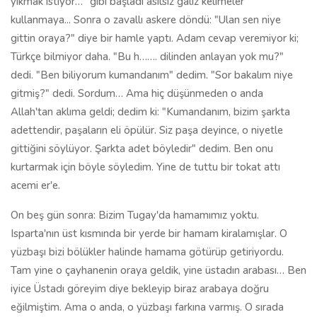
kurtarmak için böyle söyledim. Yine de tuttu bir tokat attı
acemi er'e.
On beş gün sonra: Bizim Tugay'da hamamımız yoktu.
Isparta'nın üst kısmında bir yerde bir hamam kiralamışlar. O
yüzbaşı bizi bölükler halinde hamama götürüp getiriyordu.
Tam yine o çayhanenin oraya geldik, yine üstadın arabası… Ben
iyice Üstadı göreyim diye bekleyip biraz arabaya doğru
eğilmiştim. Ama o anda, o yüzbaşı farkına varmış. O sırada
askerler de biraz gitmiş, ben açıkta kalmışım. Sonra koştum
yetiştim. Ertesi gün; öğle yemeği vaktinde subaylar yemeğe
giderlerdi, o gitmedi. Beni odasına çağırdı. Oradaki kâtibin
ifadesine göre, bana tam yirmi yedi tane tokat atmış. "Ben
saydım" demişti. Suratlarım çatlar gibi olmuş yanıyordu… Çok
acımıştı… Hatta gittim istirahat aldım. Ama korkumdan
kimseye de bir şey diyemedim…
Askerde Terzi Mehmet Efendi vardı. O 25 liraya bir Sözler