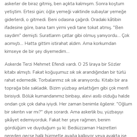
kitabı almıştı. Fakat koğuşumuz sık sık arandığından bir türlü
rahat edemedik. Torbalarımız sık sık aranıyordu. Kitabı bir ara
toprağa bile sakladık. Bizim yüzbaşı anlattığım gibi çok menfi
birisiydi. Bölük kumandanımız binbaşı, alevi asıllı olduğu halde
ondan çok çok daha iyiydi. Her zaman benimle ilgilenir. "Oğlum
bir sıkıntın var mı?" diye sorardı. Ama askerlik bu, yüzbaşıyı
şikâyet edemiyorduk. Fakat her şeye rağmen, benim
gördüğüm ve duyduğum şu ki: Bediüzzaman Hazretleri
nereden geçse halk hürmetle ayağa kalkıyor veya ayakta ise
bekliyordu…
Nur Cemaatlerinin muhtelif olması, mizaç farklılığının
verdiği zenginliktir
Risale-i Nur'u asıl olarak askerden sonra Abdülkadir Badıllı
ağabey ile tanıştıktan sonra okumaya başladım. Badıllı ağabey
Urfa'da üç ay boyunca devamlı olarak gece ve gündüz bir
odada benimle ilgilendi. Sonra ben bir yanlışlık neticesinde