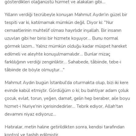
tâbiinde de böyle olmuştur…"
Mahmut Aydın bugün İstanbul'da oturmakta olup, bizi iki kere
evinde kabül etmiştir. Gördüğüm o ki; bu bahtiyar adam çoluk
çocuk, evlat, torun, yeğen, damat, gelin hep beraber, aile boyu
hizmet-i Nuriye'nin içerisindedirler… Tebrik ediyor, Allah'tan
devamını niyaz ediyoruz…
Hatıralar, metin haline getirildikten sonra, kendisi tarafından
kontrol ve tashih edilmiştir.
MAHMUT AYDIN ANLATIYOR
1938 senesinde Diyarbakır'ın Lice Kazasında dünya'ya geldim.
1982'de uzun yıllar çalıştığım Türkiye Petrollerinden emekli
oldum. '83 de Bursa'ya, '89'da da İstanbul'a taşındım. Küçük
yaşlarımda duyduğum Risale-i Nur hizmetlerinin ve Nur
cemaatinin içinde olmaya çalışıyoruz, inşallah...
Sadreddin Yüksel hocamdır, Üstad'ı ilk defa ondan