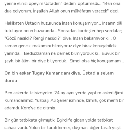
On bin asker Tugay Kumandanı diye, Üstad'a selam
durdu
Ben askerde telsizciydim. 24 ay aynı yerde yaptım askerliğimi.
Kumandanımız, Yüzbaşı Ali Şener isminde, İzmirli, çok menfi bir
adamdı. Kore'ye de gitmiş...
Bir gün tatbikata çıkmıştık. Eğirdir'e giden yolda tatbikat
sahası vardı. Yolun bir tarafı kırmızı, düşman; diğer tarafı yeşil,
dost kuvvetler manasında ayrılmıştı. Beş bin dost, beş bin
düşman… Toplam on bin asker var. Tümen Komutanımız da
Tümgeneral Fevzi Okan... Kendisini tatbikat için bekliyoruz.
Tatbikatı, kumandayı telsizle idare edecekti. Bizim telsizlerimiz
yolun kenarında kurulmuştu ve orası kumanda merkezi gibiydi.
Telsizden gelen emirlere göre tatbikat yürütülürdü. O zaman
Isparta'da İstasyon ile Tugay'ın arası bağlar ve bahçelerle
doluydu. Çok ağaçlıktı… Tabi şimdi değişti oralar.