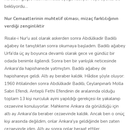
Ankara'da hapishanede yatmıştım. Badıllı ağabey de
hapishaneye geldi. Altı ay beraber kaldık. Hâdise şöyle oluyor:
1960 ihtilalinden sonra Abdülkadir Badıllı, Ceylanpınarlı Molla
Sabri Efendi, Antepli Fethi Efendinin de aralarında olduğu
toplam 13 kişi nurculuk ayini yapıldığı gerekçesi ile yakalanıp
cezaevine konuluyorlar. Mahkeme Ankara da görüldüğü için
altı ay Ankara'da beraber cezaevinde kaldık. Ancak ben o onüç
kişi arasında değildim, onlar Ankara'ya geldiğinde ben zaten
cezaevinde idim. Altı ay sonra onlar beraat ettiler.
Gençlere bir tavsiyem olacak; Osmanlıcayı öğrensinler. Çünkü
Osmanlıcayı bilenler, yeni harflerle Risale-i Nur'u, mahreçlerine
göre daha düzgün okuyorlar.
Nur cemaatlerinin muhtelif olması hayırlıdır inşallah. Bir insanın
uzuvları gibi her birisi bir hizmete koşuyor… Bunu normal
görmek lazım... Yalnız mümkün olduğu kadar müspet hareket
edilmeli ve aleyhte konuşulmamalıdır… Bunlar mizaç