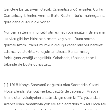
farklılığının verdiği zenginliktir. Sahabede, tâbiinde, tebe-i
tâbiinde de böyle olmuştur…
[1] 1918 Konya Sarayönü doğumlu olan Sadreddin Yüksel
Hoca Efendi, İstanbul merkez vaizliği de yapmıştır. Arapça
ilmine olan vukufiyetini anlatmak için denir ki: "Yeryüzünden
Arapça lisanı tamamıyla yok edilse; Sadreddin Yüksel Hoca tek
başına bütün kaideleriyle bu lisanı yeniden tesis edebilir..."
Sadreddin Yüksel, Emirdağ'ında Bediüzzaman Hazretlerini
ziyaret etmiş ve duasını almıştır…
[2] Sadreddin Yüksel, Bediüzzaman Said Nursi'ye ve eserlerine
olan hayranlığını şöyle ifade etmektedir: "O ilimde bilhassa
Kur'an-ı Kerim'in tefsirinde sonsuz bir deryadır. Bunun ispatı,
telif ettiği Risale-i nur Külliyesi ve o Külliyenin bir parçası
sayılan Arapça İşârat-ül İ'caz adlı harika tefsiridir. (…) Risale-i
Nur, hem akla hitap eder, hem ruha. Yani hem aklı tatmin eder,