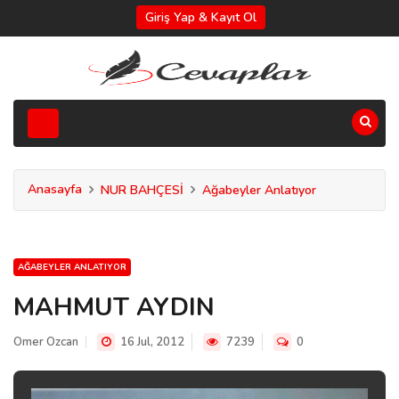
Giriş Yap & Kayıt Ol
Anasayfa
NUR BAHÇESİ
Ağabeyler Anlatıyor
AĞABEYLER ANLATIYOR
MAHMUT AYDIN
Omer Ozcan
16 Jul, 2012
7239
0