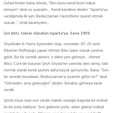
Bilici, Cizre'de bulunan Şeyh Seyda'nın yanında ders almış; tabi
normal olarak kendi şeyhini daha büyük görüyordu. Bana: "Sen
bir senedir buradasın, Bediüzzaman'a ziyarete gittin mi?" dedi.
"Gitmedim, ama gideceğim" dedim. Beraber gitmeye karar
verdik.
Şimdi müze olan eve vardık, baktık; sokağın başında bir inzibat
ile bir polis bekliyor. Sivil gidersen polis, asker gelirse inzibat
müdahale ediyordu. "Kimsin, nereden geldin, niye geldin?"
diye... Neyse biz bir aralık görünmeden geçtik, orda yaşlıca bir
kadın duruyordu. Sonradan onun ev sahibi Fitnat Hanım
olduğunu öğrendik. "Biz Bediüzzaman Hazretlerine ziyaret
gelmiştik?" dedik. Bize: "Evladım, Bediüzzaman iki gündür yok,
Emirdağ'ına gitmişti. Buralarda fazla dolaşmayın size zarar
verirler. Burası hep kontrol altında…" dedi. Biz de hemen
ayrıldık…
15–20 gün sonra tekrar gittik. Tabi o günkü imkânlarda bizde