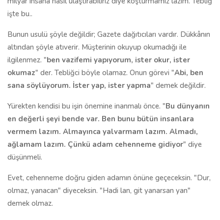
milyar insana nasıl ulaştırabiliriz diye koşturmamız lazım. Tebliğ
işte bu..
Bunun usulü şöyle değildir; Gazete dağıtıcıları vardır. Dükkânın
altından şöyle atıverir. Müşterinin okuyup okumadığı ile
ilgilenmez. "
ben vazifemi yapıyorum, ister okur, ister
okumaz
" der. Tebliğci böyle olamaz. Onun görevi "
Abi, ben
sana söylüyorum. İster yap, ister yapma
" demek değildir.
Yürekten kendisi bu işin önemine inanmalı önce. "
Bu dünyanın
en değerli şeyi bende var. Ben bunu bütün insanlara
vermem lazım. Almayınca yalvarmam lazım. Almadı,
ağlamam lazım. Çünkü adam cehenneme gidiyor
" diye
düşünmeli.
Evet, cehenneme doğru giden adamın önüne geçeceksin. "Dur,
olmaz, yanacan" diyeceksin. "Hadi lan, git yanarsan yan"
demek olmaz.