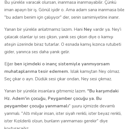
Bu yürekle varacak olursan, inanmasa inanmayabilir. Çünkü
iman apayrı bir iş. Gönül işidir o. Ama adam sana inanmasa bile
"bu adam benim için çalışıyor" der, senin samimiyetine inanır.
Yanan bir yürekle anlatmamız lazım. Hani
Ney
vardır ya. Ney'i
çalacak olanlar iyi ses çıksın, yanık ses çıksın diye o kamışı
ateşin üzerinde biraz tutarlar. O esnada kamış kızınca rutubeti
gider, yanınca ses daha yanık gelir.
Eğer
ben içimdeki o inanç sistemiyle yanmıyorsam
muhataplarıma tesir edemem.
Islak kamıştan Ney olmaz.
Seç çıkar o ayrı. Düdük sesi çıkar ondan, Ney sesi çıkmaz.
Yanan bir yürekle insanlara gitmemiz lazım.
"Bu karşımdaki
Hz. Adem'in çocuğu, Peygamber çocuğu ya. Bu
peygamber çocuğu yanmamalı
" şuuru içimizde devamlı
yanmalı. "Altı milyar insan, ister siyah renkli, ister beyaz renkli,
ister Kızılderili olsun, bunların yanmaması gerekir" diye
koşturacağız.