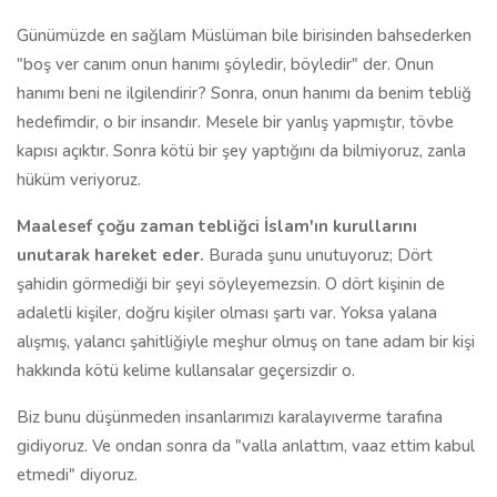
Günümüzde en sağlam Müslüman bile birisinden bahsederken
"boş ver canım onun hanımı şöyledir, böyledir" der. Onun
hanımı beni ne ilgilendirir? Sonra, onun hanımı da benim tebliğ
hedefimdir, o bir insandır. Mesele bir yanlış yapmıştır, tövbe
kapısı açıktır. Sonra kötü bir şey yaptığını da bilmiyoruz, zanla
hüküm veriyoruz.
Maalesef çoğu zaman tebliğci İslam'ın kurullarını
unutarak hareket eder.
Burada şunu unutuyoruz; Dört
şahidin görmediği bir şeyi söyleyemezsin. O dört kişinin de
adaletli kişiler, doğru kişiler olması şartı var. Yoksa yalana
alışmış, yalancı şahitliğiyle meşhur olmuş on tane adam bir kişi
hakkında kötü kelime kullansalar geçersizdir o.
Biz bunu düşünmeden insanlarımızı karalayıverme tarafına
gidiyoruz. Ve ondan sonra da "valla anlattım, vaaz ettim kabul
etmedi" diyoruz.