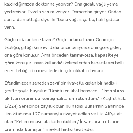
kaldırdığımızda doktor ne yapıyor? Ona gıdalı, yağlı yeme
yedirmiyor. Evvela serum veriyor. Damardan giriyor. Ondan
sonra da mutfağa diyor ki "buna yağsız çorba, hafif gıdalar
verin."
Güçlü gıdalar kime lazım? Güçlü adama lazım. Onun için
tebliğci, gittiği kimseyi daha önce tanıyorsa ona göre gider,
ona göre konuşur. Ama önceden tanımıyorsa,
kapasiteye
göre
konuşur. İnsan kullandığı kelimelerden kapasitesini belli
eder. Tebliğci bu meselede de çok dikkatli davranır.
Efendimizden seneden zayıf bir rivayetle gelen bir hadis-i
şerifte şöyle buyrulur; "Ümirtü en ühatıbennase… "
İnsanlara
akılları oranında konuşmakla emrolundum
." (Keşf-ül hafa
1/224) Senedinde zayıflık olan bu hadisi Buhari'nin Sahihinde
İlim kitabında 127 numarayla rivayet edilen ve Hz. Ali'ye ait
olan "Kellimünnase ala kadri ukulihim/
İnsanlara akılların
oranında konuşun
" mevkuf hadisi teyit eder.