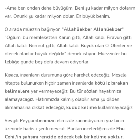
-Ama ben ondan daha büyüğüm. Beni şu kadar milyon dolarım
var. Onunki şu kadar milyon dolar. En büyük benim.
O sırada müezzin bağırıyor; "
Allahüekber Allahüekber
"
"Oğlum, bu memleketten Karun gitti, Allah kaldı. Firavun gitti,
Allah kaldı. Nemrut gitti, Allah kaldı. Büyük olan O. Ölenler ve
ölecek olanlar büyük değildir" demek istiyor. Müezzinler bu
tebliğe günde beş defa devam ediyorlar.
Kısaca, insanların durumuna göre hareket edeceğiz. Mesela
hitapta bulunurken hiçbir zaman insanlarda
kötü iz bırakan
kelimelere
yer vermeyeceğiz. Bu tür sözleri hayatımıza
alamayacağız. Hatırımızda kalmış olabilir ama şu dilden
akmamasına dikkat edeceğiz,
kuduz kelime
kullanmayacağız.
Sevgili Peygamberimizin elimizde zannediyorum yüz binin
üzerinde hadis-i şerifi mevcut. Bunları incelediğimizde
Ebu
Cehil'in şahsını rencide edecek tek bir kelime yoktur.