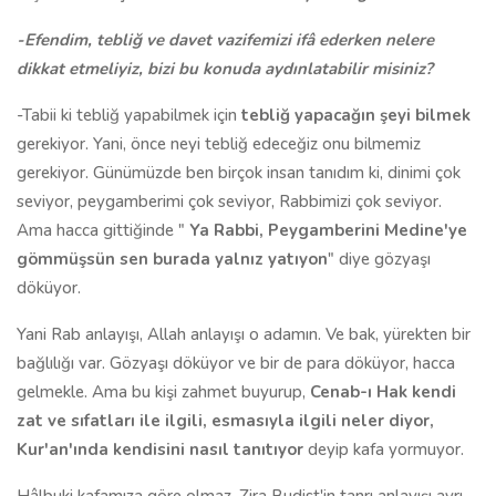
-Efendim, tebliğ ve davet vazifemizi ifâ ederken nelere
dikkat etmeliyiz, bizi bu konuda aydınlatabilir misiniz?
-Tabii ki tebliğ yapabilmek için
tebliğ yapacağın şeyi bilmek
gerekiyor. Yani, önce neyi tebliğ edeceğiz onu bilmemiz
gerekiyor. Günümüzde ben birçok insan tanıdım ki, dinimi çok
seviyor, peygamberimi çok seviyor, Rabbimizi çok seviyor.
Ama hacca gittiğinde "
Ya Rabbi, Peygamberini Medine'ye
gömmüşsün sen burada yalnız yatıyon
" diye gözyaşı
döküyor.
Yani Rab anlayışı, Allah anlayışı o adamın. Ve bak, yürekten bir
bağlılığı var. Gözyaşı döküyor ve bir de para döküyor, hacca
gelmekle. Ama bu kişi zahmet buyurup,
Cenab-ı Hak kendi
zat ve sıfatları ile ilgili, esmasıyla ilgili neler diyor,
Kur'an'ında kendisini nasıl tanıtıyor
deyip kafa yormuyor.