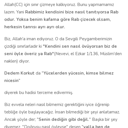
Allah(CC) için sınır çizmeye kalkıyoruz. Bunu yapmamamız
lazım. Yani
Rabbimiz kendisini bize nasıl tanıtıyorsa Rab
odur. Yoksa benim kafama göre Rab çizecek olsam,
herkesin tanrısı ayrı ayrı olur.
Biz, Allah'a iman ediyoruz. O da Sevgili Peygamberimizin
çizdiği sınırlarladır ki
"Kendini sen nasıl övüyorsan biz de
seni öyle överiz ya Rab"
(Nevevi, el Ezkar 1/136, Müslim'den
naklen) diyor.
Dedem Korkut
da "
Yücelerden yücesin, kimse bilmez
nicesin
"
diyerek bu hadisi terceme edivermiş.
Biz evvela neleri nasıl bilmemiz gerektiğini iyice öğrenip
tebliğe öyle başlayacağız. İnsan bilmediği bir şeyi anlatamaz.
Ancak şöyle der; "
Senin dediğin gibi değil.
" Başka bir şey
diyemez. "Doğrusu nasıl öyleyse" desen "
valla ben de