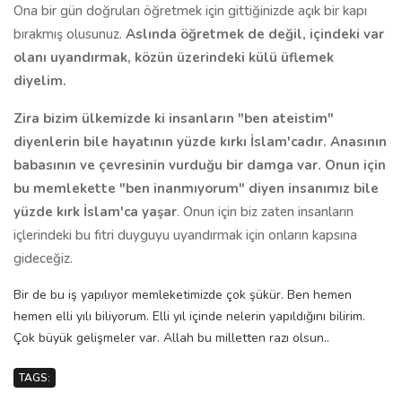
Ona bir gün doğruları öğretmek için gittiğinizde açık bir kapı
bırakmış olusunuz.
Aslında öğretmek de değil, içindeki var
olanı uyandırmak, közün üzerindeki külü üflemek
diyelim.
Zira bizim ülkemizde ki insanların "ben ateistim"
diyenlerin bile hayatının yüzde kırkı İslam'cadır. Anasının
babasının ve çevresinin vurduğu bir damga var. Onun için
bu memlekette "ben inanmıyorum" diyen insanımız bile
yüzde kırk İslam'ca yaşar
. Onun için biz zaten insanların
içlerindeki bu fıtri duyguyu uyandırmak için onların kapsına
gideceğiz.
Bir de bu iş yapılıyor memleketimizde çok şükür. Ben hemen
hemen elli yılı biliyorum. Elli yıl içinde nelerin yapıldığını bilirim.
Çok büyük gelişmeler var. Allah bu milletten razı olsun..
TAGS: