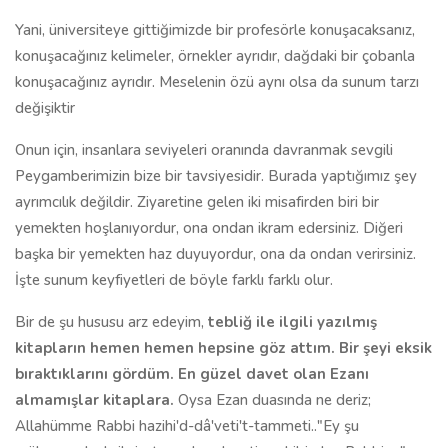
Yani, üniversiteye gittiğimizde bir profesörle konuşacaksanız,
konuşacağınız kelimeler, örnekler ayrıdır, dağdaki bir çobanla
konuşacağınız ayrıdır. Meselenin özü aynı olsa da sunum tarzı
değişiktir
Onun için, insanlara seviyeleri oranında davranmak sevgili
Peygamberimizin bize bir tavsiyesidir. Burada yaptığımız şey
ayrımcılık değildir. Ziyaretine gelen iki misafirden biri bir
yemekten hoşlanıyordur, ona ondan ikram edersiniz. Diğeri
başka bir yemekten haz duyuyordur, ona da ondan verirsiniz.
İşte sunum keyfiyetleri de böyle farklı farklı olur.
Bir de şu hususu arz edeyim,
tebliğ ile ilgili yazılmış
kitapların hemen hemen hepsine göz attım. Bir şeyi eksik
bıraktıklarını gördüm. En güzel davet olan Ezanı
almamışlar kitaplara.
Oysa Ezan duasında ne deriz;
Allahümme Rabbi hazihi'd-dâ'veti't-tammeti.."Ey şu