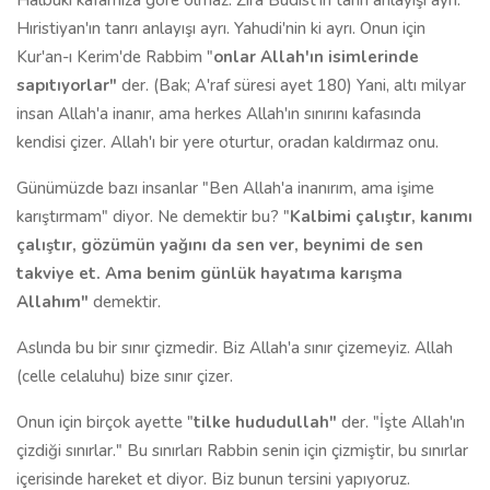
Hâlbuki kafamıza göre olmaz. Zira Budist'in tanrı anlayışı ayrı.
Hıristiyan'ın tanrı anlayışı ayrı. Yahudi'nin ki ayrı. Onun için
Kur'an-ı Kerim'de Rabbim "
onlar Allah'ın isimlerinde
sapıtıyorlar"
der. (Bak; A'raf süresi ayet 180) Yani, altı milyar
insan Allah'a inanır, ama herkes Allah'ın sınırını kafasında
kendisi çizer. Allah'ı bir yere oturtur, oradan kaldırmaz onu.
Günümüzde bazı insanlar "Ben Allah'a inanırım, ama işime
karıştırmam" diyor. Ne demektir bu? "
Kalbimi çalıştır, kanımı
çalıştır, gözümün yağını da sen ver, beynimi de sen
takviye et. Ama benim günlük hayatıma karışma
Allahım"
demektir.
Aslında bu bir sınır çizmedir. Biz Allah'a sınır çizemeyiz. Allah
(celle celaluhu) bize sınır çizer.
Onun için birçok ayette "
tilke hududullah"
der. "İşte Allah'ın
çizdiği sınırlar." Bu sınırları Rabbin senin için çizmiştir, bu sınırlar
içerisinde hareket et diyor. Biz bunun tersini yapıyoruz.