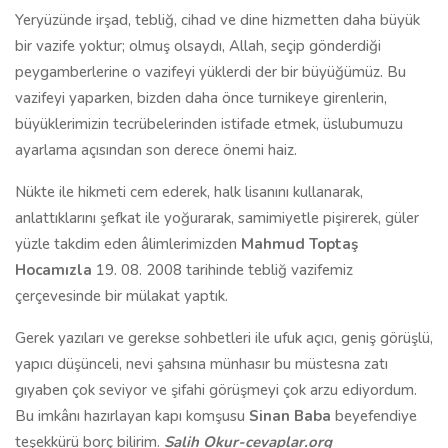
Yeryüzünde irşad, tebliğ, cihad ve dine hizmetten daha büyük
bir vazife yoktur; olmuş olsaydı, Allah, seçip gönderdiği
peygamberlerine o vazifeyi yüklerdi der bir büyüğümüz. Bu
vazifeyi yaparken, bizden daha önce turnikeye girenlerin,
büyüklerimizin tecrübelerinden istifade etmek, üslubumuzu
ayarlama açısından son derece önemi haiz.
Nükte ile hikmeti cem ederek, halk lisanını kullanarak,
anlattıklarını şefkat ile yoğurarak, samimiyetle pişirerek, güler
yüzle takdim eden âlimlerimizden
Mahmud Toptaş
Hocamızla
19. 08. 2008 tarihinde tebliğ vazifemiz
çerçevesinde bir mülakat yaptık.
Gerek yazıları ve gerekse sohbetleri ile ufuk açıcı, geniş görüşlü,
yapıcı düşünceli, nevi şahsına münhasır bu müstesna zatı
gıyaben çok seviyor ve şifahi görüşmeyi çok arzu ediyordum.
Bu imkânı hazırlayan kapı komşusu
Sinan Baba
beyefendiye
teşekkürü borç bilirim.
Salih Okur-cevaplar.org