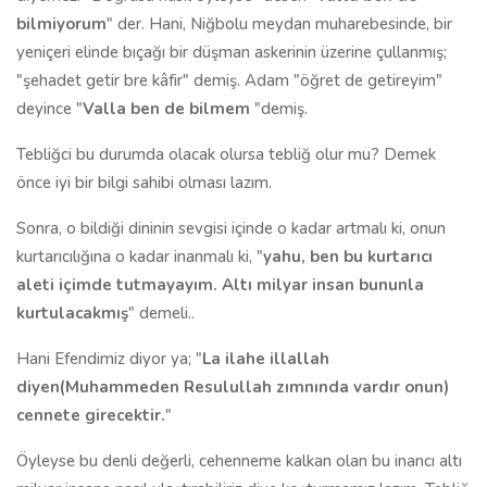
bilmiyorum
" der. Hani, Niğbolu meydan muharebesinde, bir
yeniçeri elinde bıçağı bir düşman askerinin üzerine çullanmış;
"şehadet getir bre kâfir" demiş. Adam "öğret de getireyim"
deyince "
Valla ben de bilmem
"demiş.
Tebliğci bu durumda olacak olursa tebliğ olur mu? Demek
önce iyi bir bilgi sahibi olması lazım.
Sonra, o bildiği dininin sevgisi içinde o kadar artmalı ki, onun
kurtarıcılığına o kadar inanmalı ki, "
yahu, ben bu kurtarıcı
aleti içimde tutmayayım. Altı milyar insan bununla
kurtulacakmış
" demeli..
Hani Efendimiz diyor ya; "
La ilahe illallah
diyen(Muhammeden Resulullah zımnında vardır onun)
cennete girecektir.
"
Öyleyse bu denli değerli, cehenneme kalkan olan bu inancı altı