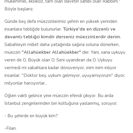
mükemmel, eksiksiz, tam olan davetin sahibi olan Rabbim."
Böyle başlarız.
Günde beş defa müezzinlerimiz şehrin en yüksek yerinden
insanlara tebliğde bulunurlar.
Türkiye'de en düzenli ve
devamlı tebliğci kimdir derseniz müezzinlerdir derim.
Sabahleyin millet daha yatağında sağına soluna dönerken,
müezzin
"Allahüekber Allahüekber"
der. Yani, sana uykuyu
veren de O. Büyük olan O. Seni uyandıran da O. Uykuyu
vermedi mi sabahlara kadar dönüveriyor, inim inim inliyor
insanlar. "Doktor bey, uykum gelmiyor, uyuyamıyorum" diyor,
milyonlar harcıyorlar..
Öğlen vakti gelince yine müezzin efendi çıkıyor. Bu arda
İstanbul zenginlerinden biri koltuğuna yaslanmış, soruyor;
- Bu şehirde en büyük kim?
-Filan.