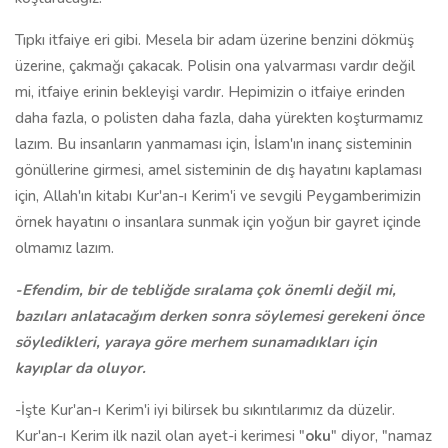
Tıpkı itfaiye eri gibi. Mesela bir adam üzerine benzini dökmüş
üzerine, çakmağı çakacak. Polisin ona yalvarması vardır değil
mi, itfaiye erinin bekleyişi vardır. Hepimizin o itfaiye erinden
daha fazla, o polisten daha fazla, daha yürekten koşturmamız
lazım. Bu insanların yanmaması için, İslam'ın inanç sisteminin
gönüllerine girmesi, amel sisteminin de dış hayatını kaplaması
için, Allah'ın kitabı Kur'an-ı Kerim'i ve sevgili Peygamberimizin
örnek hayatını o insanlara sunmak için yoğun bir gayret içinde
olmamız lazım.
-Efendim, bir de tebliğde sıralama çok önemli değil mi,
bazıları anlatacağım derken sonra söylemesi gerekeni önce
söyledikleri, yaraya göre merhem sunamadıkları için
kayıplar da oluyor.
-İşte Kur'an-ı Kerim'i iyi bilirsek bu sıkıntılarımız da düzelir.
Kur'an-ı Kerim ilk nazil olan ayet-i kerimesi "
oku
" diyor, "namaz