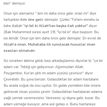
kılın" demiyor.
Onun için ulemamız " ilim mi daha önce gelir, iman mı" diye
tartışırken
ilim öne geli
r demişler. Çünkü "Fa'lem ennehu la
ilahe illallah "
iyi bil ki Allah'tan başka ilah yoktur"
diyor.
(Bak Muhammed süresi ayet 19) "İyi bil ki" diye başlıyor. Bu
ise ilimdir. Onun için ilim daha önce gelir demişler. En evvel de
Allah'a iman. Muhataba ilk sunulacak hususlar iman
esasları olmalıdır.
Siz sorarken aklıma geldi, bazı arkadaşlarımız diyorlar ki; "ya bir
adam var. Tebliğ için gidiyorsun. Ağzımızdan Allah,
Peygamber, Kur'an çıktı mı adam yüzünü çeviriyor" diyor.
Çevirebilir. Bu şuna benzer. Gıdasızlıktan bir adam hastalanır.
Bu arada soğuk da onu üşütür. En gıdalı yemekleri bile önüne
getirecek olsan yüzünü çevirir. Gıdasızlıktan hastalanan adama
yağlı yemek veremezsiniz. Verirseniz, içi dışına gelir, kusar. Bu
adam yemeğe kusuyor, ama asıl gıdası o. Bunu hastaneye