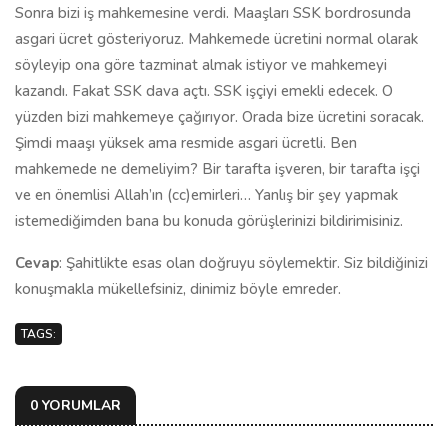
Sonra bizi iş mahkemesine verdi. Maaşları SSK bordrosunda
asgari ücret gösteriyoruz. Mahkemede ücretini normal olarak
söyleyip ona göre tazminat almak istiyor ve mahkemeyi
kazandı. Fakat SSK dava açtı. SSK işçiyi emekli edecek. O
yüzden bizi mahkemeye çağırıyor. Orada bize ücretini soracak.
Şimdi maaşı yüksek ama resmide asgari ücretli. Ben
mahkemede ne demeliyim? Bir tarafta işveren, bir tarafta işçi
ve en önemlisi Allah’ın (cc)emirleri… Yanlış bir şey yapmak
istemediğimden bana bu konuda görüşlerinizi bildirimisiniz.
Cevap
: Şahitlikte esas olan doğruyu söylemektir. Siz bildiğinizi
konuşmakla mükellefsiniz, dinimiz böyle emreder.
TAGS:
0 YORUMLAR