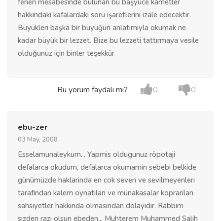
feneri mesabesinde bulunan bu başyüce kametler
hakkındaki kafalardaki soru işaretlerini izale edecektir.
Büyükleri başka bir büyüğün anlatımıyla okumak ne
kadar büyük bir lezzet. Bize bu lezzeti tattırmaya vesile
olduğunuz için binler teşekkür
Bu yorum faydalı mı?
0
0
ebu-zer
03 May, 2008
Esselamunaleykum... Yapmis oldugunuz röpotaji
defalarca okudum, defalarca okumamin sebebi belkide
günümüzde haklarinda en cok seven ve sevilmeyenleri
tarafindan kalem oynatilan ve münakasalar koprarilan
sahsiyetler hakkinda olmasindan dolayidir. Rabbim
sizden razi olsun ebeden... Muhterem Muhammed Salih