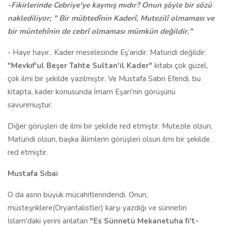
-Fikirlerinde Cebriye'ye kaymış mıdır? Onun şöyle bir sözü
naklediliyor; " Bir mübtedînin Kaderî, Mutezilî olmaması ve
bir müntehînin de cebrî olmaması mümkün değildir."
- Hayır hayır.. Kader meselesinde Eş'aridir. Maturidi değildir.
"Mevkıf'ul Beşer Tahte Sultan'il Kader"
kitabı çok güzel,
çok ilmi bir şekilde yazılmıştır. Ve Mustafa Sabri Efendi, bu
kitapta, kader konusunda İmam Eşari'nin görüşünü
savunmuştur.
Diğer görüşleri de ilmi bir şekilde red etmiştir. Mutezile olsun,
Maturidi olsun, başka âlimlerin görüşleri olsun ilmi bir şekilde
red etmiştir.
Mustafa Sıbai
O da asrın büyük mücahitlerindendi. Onun,
müsteşriklere(Oryantalistler) karşı yazdığı ve sünnetin
İslam'daki yerini anlatan
"Es Sünnetü Mekanetuha fi't-