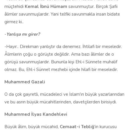
müçtehidi
Kemal İbnü Hümam
savunmuştur. Birçok Şafii
âlimler savunmuşlardır. Yani telfiki savunmakla insan bidate
girmez ki..
-
Yanlışa mı girer?
-Hayır.. Direkman yanlıştır da denemez. İhtilafi bir meseledir.
Âlimlerin çoğu o görüşte değildir. Ama bazı âlimler de o
görüşü savunmuşlardır. Bununla kişi Ehl-i Sünnete muhalif
olmaz. Bu, Ehl-i Sünnet mezhebi içinde hilafi bir meseledir.
Muhammed Gazali
O da çok gayretli, mücadeleci ve İslam'ın büyük yazarlarından
ve bu asrın büyük mücahitlerinden, davetçilerden birisiydi.
Muhammed İlyas Kandehlevi
Büyük âlim, büyük mücahid,
Cemaat-i Tebliğ
'in kurucusu