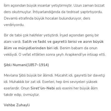
İlim açısından büyük insanlar yetiştirmiştir. Uzun zaman bizzat
ders okutmuştur. İhtiyarlandığında da tedrisat yaptırtıyordu.
Devamlı etrafında büyük hocaları bulunduruyor, ders
verdiriyordu.
Bir de tabii çok halifeler yetiştirdi. İrşad açısından geniş bir
alanı vardı.
Salih ve fadıl ve gayretli birisi ve asrın büyük
âlim ve mürşidlerinden biri idi
. Benim babam da onun
vekiliydi. O vefat ettikten sonra şeyh Arapkendi'ye intisap etti.
Şibli Numani(1857–1914)
Mevlana Şibli büyük bir âlimdi. Mücahit idi, gayretli bir davetçi
idi. Muhakkik bir zat idi. Eserleri, hep ilmi seviyeleri yüksek
eserlerdir. Onun
Siret'ün-Nebi
aslı eserini her büyük âlim
takdir edip, övmüştür.
Vehbe Zuhayli