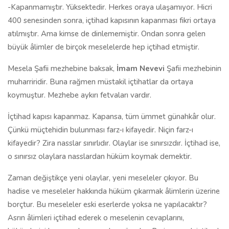
-Kapanmamıştır. Yüksektedir. Herkes oraya ulaşamıyor. Hicri
400 senesinden sonra, içtihad kapısının kapanması fikri ortaya
atılmıştır. Ama kimse de dinlememiştir. Ondan sonra gelen
büyük âlimler de birçok meselelerde hep içtihad etmiştir.
Mesela Şafii mezhebine baksak,
İmam Nevevi
Şafii mezhebinin
muharriridir. Buna rağmen müstakil içtihatlar da ortaya
koymuştur. Mezhebe aykırı fetvaları vardır.
İçtihad kapısı kapanmaz. Kapansa, tüm ümmet günahkâr olur.
Çünkü müçtehidin bulunması farz-ı kifayedir. Niçin farz-ı
kifayedir? Zira nasslar sınırlıdır. Olaylar ise sınırsızdır. İçtihad ise,
o sınırsız olaylara nasslardan hüküm koymak demektir.
Zaman değiştikçe yeni olaylar, yeni meseleler çıkıyor. Bu
hadise ve meseleler hakkında hüküm çıkarmak âlimlerin üzerine
borçtur. Bu meseleler eski eserlerde yoksa ne yapılacaktır?
Asrın âlimleri içtihad ederek o meselenin cevaplarını,