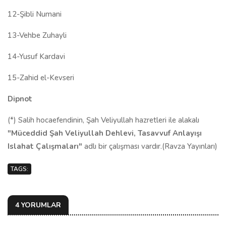
12-Şibli Numani
13-Vehbe Zuhayli
14-Yusuf Kardavi
15-Zahid el-Kevseri
Dipnot
(*) Salih hocaefendinin, Şah Veliyullah hazretleri ile alakalı
"Müceddid Şah Veliyullah Dehlevi, Tasavvuf Anlayışı
Islahat Çalışmaları"
adlı bir çalışması vardır.(Ravza Yayınları)
TAGS:
4 YORUMLAR