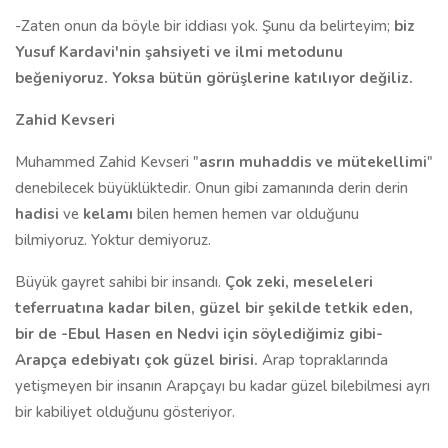
-Zaten onun da böyle bir iddiası yok. Şunu da belirteyim;
biz
Yusuf Kardavi'nin şahsiyeti ve ilmi metodunu
beğeniyoruz. Yoksa bütün görüşlerine katılıyor değiliz.
Zahid Kevseri
Muhammed Zahid Kevseri "
asrın muhaddis ve mütekellimi
"
denebilecek büyüklüktedir. Onun gibi zamanında derin derin
hadisi
ve
kelamı
bilen hemen hemen var olduğunu
bilmiyoruz. Yoktur demiyoruz.
Büyük gayret sahibi bir insandı.
Çok zeki, meseleleri
teferruatına kadar bilen, güzel bir şekilde tetkik eden,
bir de -Ebul Hasen en Nedvi için söylediğimiz gibi-
Arapça edebiyatı çok güzel birisi.
Arap topraklarında
yetişmeyen bir insanın Arapçayı bu kadar güzel bilebilmesi ayrı
bir kabiliyet olduğunu gösteriyor.