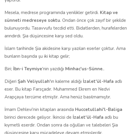
yaptırdı.
Mesela, medrese programında yenilikler getirdi.
Kitap ve
sünneti medreseye soktu
. Ondan önce çok zayıf bir şekilde
bulunuyordu. Tasavvufu tecdid etti. Bidatlerden, hurafelerden
arındırdı. Şia düşüncesine karşı sed oldu.
İslam tarihinde Şia akidesine karşı yazılan eserler çoktur. Ama
bunların başında şu iki kitap gelir;
Biri;
İbn-i Teymiye
'nin yazdığı
Minhac'us-Sünne
..
Diğeri
Şah Veliyullah'
ın kaleme aldığı
İzalet'ül-Hafa
adlı
eser. Bu kitap Farsçadır. Muhammed Ekrem en Nedvi
Arapçaya tercüme etmiştir. Ama henüz basılmamıştır.
İmam Dehlevi'nin kitapları arasında
Huccetullahi'l-Baliga
birinci derecede geliyor. İkincisi de
İzalet'ül-Hafa
adlı bu
kıymetli eserdir. Ondan sonra da oğulları ve talebeleri Şia
düşüncesine karşı mücadeleye devam etmişlerdir.