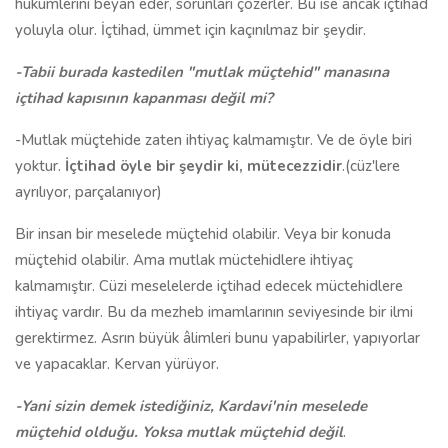
hükümlerini beyan eder, sorunları çözerler. Bu ise ancak içtihad
yoluyla olur. İçtihad, ümmet için kaçınılmaz bir şeydir.
-Tabii burada kastedilen "mutlak müçtehid" manasına
içtihad kapısının kapanması değil mi?
-Mutlak müçtehide zaten ihtiyaç kalmamıştır. Ve de öyle biri
yoktur.
İçtihad öyle bir şeydir ki, mütecezzidir
.(cüz'lere
ayrılıyor, parçalanıyor)
Bir insan bir meselede müçtehid olabilir. Veya bir konuda
müçtehid olabilir. Ama mutlak müctehidlere ihtiyaç
kalmamıştır. Cüzi meselelerde içtihad edecek müctehidlere
ihtiyaç vardır. Bu da mezheb imamlarının seviyesinde bir ilmi
gerektirmez. Asrın büyük âlimleri bunu yapabilirler, yapıyorlar
ve yapacaklar. Kervan yürüyor.
-Yani sizin demek istediğiniz, Kardavi'nin meselede
müçtehid olduğu. Yoksa mutlak müçtehid değil
.