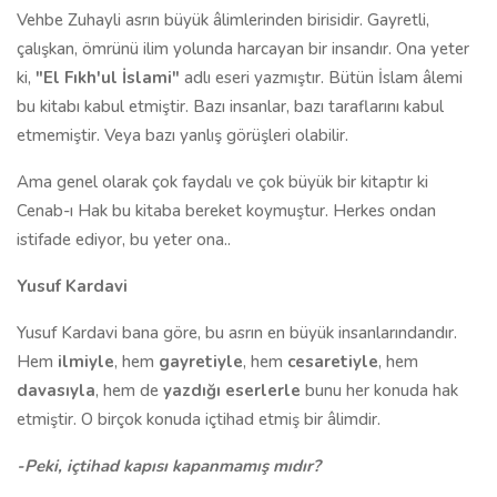
Vehbe Zuhayli asrın büyük âlimlerinden birisidir. Gayretli,
çalışkan, ömrünü ilim yolunda harcayan bir insandır. Ona yeter
ki,
"El Fıkh'ul İslami"
adlı eseri yazmıştır. Bütün İslam âlemi
bu kitabı kabul etmiştir. Bazı insanlar, bazı taraflarını kabul
etmemiştir. Veya bazı yanlış görüşleri olabilir.
Ama genel olarak çok faydalı ve çok büyük bir kitaptır ki
Cenab-ı Hak bu kitaba bereket koymuştur. Herkes ondan
istifade ediyor, bu yeter ona..
Yusuf Kardavi
Yusuf Kardavi bana göre, bu asrın en büyük insanlarındandır.
Hem
ilmiyle
, hem
gayretiyle
, hem
cesaretiyle
, hem
davasıyla
, hem de
yazdığı eserlerle
bunu her konuda hak
etmiştir. O birçok konuda içtihad etmiş bir âlimdir.
-Peki, içtihad kapısı kapanmamış mıdır?