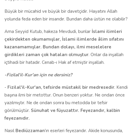
Büyük bir mücahid ve büyük bir davetçidir. Hayatını Allah
yolunda feda eden bir insandır. Bundan daha üstün ne olabilir?
Ama Seyyid Kutub, hakeza Mevdudi, bunlar
İslami ilimleri
çekirdekten okumamışlar, İslami ilimlerde âlim sıfatını
kazanamamışlar. Bundan dolayı, ilmi meselelere
girdikleri zaman çok hataları olmuştur
. Onlar da inşallah
içtihadi bir hatadır. Cenab-ı Hak af etmiştir inşallah.
-Fizilal'il-Kur'an için ne dersiniz?
-
Fizilal'il-Kur'an, tefsirde müstakil bir medresedir
. Kendi
başına ilmi bir metottur. Onun benzeri yoktur. Ne ondan önce
yazılmıştır. Ne de ondan sonra bu metodda bir tefsir
görülmüştür.
Sünuhat ve füyuzattır. Feyezandır, kalbin
feyezanıdır.
Nasıl
Bediüzzaman
'ın eserleri feyezandır. Akide konusunda,