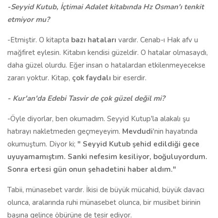
-Seyyid Kutub, İçtimai Adalet kitabında Hz Osman'ı tenkit
etmiyor mu?
-Etmiştir. O kitapta
bazı hataları
vardır. Cenab-ı Hak afv u
mağfiret eylesin. Kitabın kendisi güzeldir. O hatalar olmasaydı,
daha güzel olurdu. Eğer insan o hatalardan etkilenmeyecekse
zararı yoktur. Kitap,
çok faydalı
bir eserdir.
- Kur'an'da Edebi Tasvir de çok güzel değil mi?
-Öyle diyorlar, ben okumadım. Seyyid Kutup'la alakalı şu
hatırayı nakletmeden geçmeyeyim.
Mevdudi
'nin hayatında
okumuştum. Diyor ki;
" Seyyid Kutub şehid edildiği gece
uyuyamamıştım. Sanki nefesim kesiliyor, boğuluyordum.
Sonra ertesi gün onun şehadetini haber aldım."
Tabii, münasebet vardır. İkisi de büyük mücahid, büyük davacı
olunca, aralarında ruhi münasebet olunca, bir musibet birinin
başına gelince öbürüne de tesir ediyor.