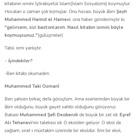
kitabının ismini İştirakiyetül İslam(İslam Sosyalizmi) koymuştur.
Hocaları o zaman çok kızmışlar. Onu hocası, büyük âlim
Şeyh
Muhammed Hamid el Hamevi
, ona haber göndermiştir ki;
"gelirsem, sizi bastonlarım. Nasıl kitabın ismini böyle
koymuşsunuz."
(gülüşmeler)
Tabii, ismi yanlıştır.
- İçindekiler?
-Ben kitabı okumadım.
Muhammed Taki Osmanî
Ben şahsen birkaç defa görüştüm. Ama eserlerinden büyük bir
âlim olduğunu, büyük gayet sahibi olduğunu görüyoruz.
Babası
Muhammed Şefi Deobendi
de büyük bir zat idi.
Eşref
Ali Tehanevi
'nin talebesi idi. O ekolden geliyor. O ekol de
sağlam, sırat-ı müstakim üzerinde bir ekoldür. İlmi bir ekol,