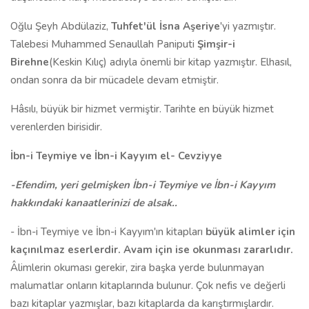
Oğlu Şeyh Abdülaziz,
Tuhfet'ül İsna Aşeriye
'yi yazmıştır.
Talebesi Muhammed Senaullah Paniputi
Şimşir-i
Birehne
(Keskin Kılıç) adıyla önemli bir kitap yazmıştır. Elhasıl,
ondan sonra da bir mücadele devam etmiştir.
Hâsılı, büyük bir hizmet vermiştir. Tarihte en büyük hizmet
verenlerden birisidir.
İbn-i Teymiye ve İbn-i Kayyım el- Cevziyye
-Efendim, yeri gelmişken İbn-i Teymiye ve İbn-i Kayyım
hakkındaki kanaatlerinizi de alsak..
- İbn-i Teymiye ve İbn-i Kayyım'ın kitapları
büyük alimler için
kaçınılmaz eserlerdir. Avam için ise okunması zararlıdır.
Âlimlerin okuması gerekir, zira başka yerde bulunmayan
malumatlar onların kitaplarında bulunur. Çok nefis ve değerli
bazı kitaplar yazmışlar, bazı kitaplarda da karıştırmışlardır.