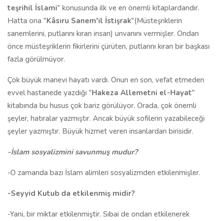
teşrihil İslami
" konusunda ilk ve en önemli kitaplardandır.
Hatta ona "
Kâsıru Sanem'il İstişrak
"(Müsteşriklerin
sanemlerini, putlarını kıran insan) unvanını vermişler. Ondan
önce müsteşriklerin fikirlerini çürüten, putlarını kıran bir başkası
fazla görülmüyor.
Çok büyük manevi hayatı vardı. Onun en son, vefat etmeden
evvel hastanede yazdığı "
Hakeza Allemetni el-Hayat
"
kitabında bu husus çok bariz görülüyor. Orada, çok önemli
şeyler, hatıralar yazmıştır. Ancak büyük sofilerin yazabileceği
şeyler yazmıştır. Büyük hizmet veren insanlardan birisidir.
-İslam sosyalizmini savunmuş mudur?
-O zamanda bazı İslam alimleri sosyalizmden etkilenmişler.
-Seyyid Kutub da etkilenmiş midir?
-Yani, bir miktar etkilenmiştir. Sıbai de ondan etkilenerek