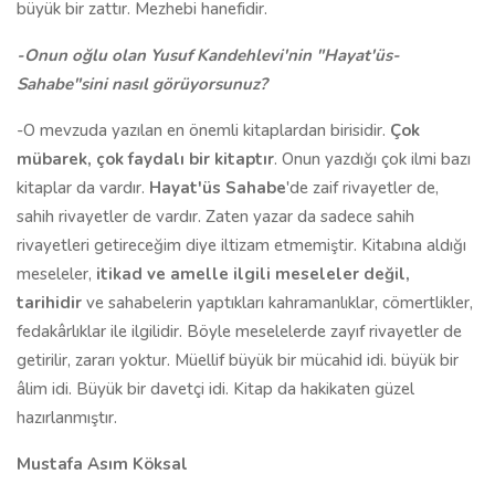
büyük bir zattır. Mezhebi hanefidir.
-Onun
oğlu olan
Yusuf Kandehlevi'nin "Hayat'üs-
Sahabe"sini nasıl görüyorsunuz?
-O mevzuda yazılan en önemli kitaplardan birisidir.
Çok
mübarek, çok faydalı bir kitaptır
. Onun yazdığı çok ilmi bazı
kitaplar da vardır.
Hayat'üs Sahabe
'de zaif rivayetler de,
sahih rivayetler de vardır. Zaten yazar da sadece sahih
rivayetleri getireceğim diye iltizam etmemiştir. Kitabına aldığı
meseleler,
itikad ve amelle ilgili meseleler değil,
tarihidir
ve sahabelerin yaptıkları kahramanlıklar, cömertlikler,
fedakârlıklar ile ilgilidir. Böyle meselelerde zayıf rivayetler de
getirilir, zararı yoktur. Müellif büyük bir mücahid idi. büyük bir
âlim idi. Büyük bir davetçi idi. Kitap da hakikaten güzel
hazırlanmıştır.
Mustafa Asım Köksal