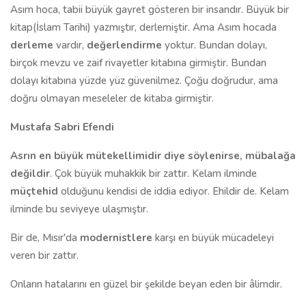
Asım hoca, tabii büyük gayret gösteren bir insandır. Büyük bir
kitap(İslam Tarihi) yazmıştır, derlemiştir. Ama Asım hocada
derleme
vardır,
değerlendirme
yoktur. Bundan dolayı,
birçok mevzu ve zaif rivayetler kitabına girmiştir. Bundan
dolayı kitabına yüzde yüz güvenilmez. Çoğu doğrudur, ama
doğru olmayan meseleler de kitaba girmiştir.
Mustafa Sabri Efendi
Asrın en büyük mütekellimidir diye söylenirse, mübalağa
değildir
. Çok büyük muhakkik bir zattır. Kelam ilminde
müçtehid
olduğunu kendisi de iddia ediyor. Ehildir de. Kelam
ilminde bu seviyeye ulaşmıştır.
Bir de, Mısır'da
modernistlere
karşı en büyük mücadeleyi
veren bir zattır.
Onların hatalarını en güzel bir şekilde beyan eden bir âlimdir.