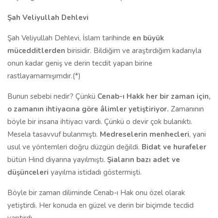
Şah Veliyullah Dehlevi
Şah Veliyullah Dehlevi, İslam tarihinde
en büyük
mücedditlerden
birisidir. Bildiğim ve araştırdığım kadarıyla
onun kadar geniş ve derin tecdit yapan birine
rastlayamamışımdır.(*)
Bunun sebebi nedir? Çünkü
Cenab-ı Hakk her bir zaman için,
o zamanın ihtiyacına göre âlimler yetiştiriyor.
Zamanının
böyle bir insana ihtiyacı vardı. Çünkü o devir çok bulanıktı.
Mesela tasavvuf bulanmıştı.
Medreselerin menhecleri
, yani
usul ve yöntemleri doğru düzgün değildi.
Bidat ve hurafeler
bütün Hind diyarına yayılmıştı.
Şiaların bazı adet ve
düşünceleri
yayılma istidadı göstermişti.
Böyle bir zaman diliminde Cenab-ı Hak onu özel olarak
yetiştirdi. Her konuda en güzel ve derin bir biçimde tecdid