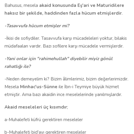
Bahusus, mesela
akaid konusunda Eş'ari ve Maturidilere
haksız bir şekilde, haddinden fazla hücum etmişlerdir
.
-Tasavvufa hücum etmişler mi?
-İkisi de sofiydiler. Tasavvufa karşı mücadeleleri yoktur, bilakis
müdafaaları vardır. Bazı sofilere karşı mücadele vermişlerdir.
-Yani onlar için "rahimehullah" diyebilir miyiz gönül
rahatlığı ile?
-Neden demeyelim ki? Bizim âlimlerimiz, bizim değerlerimizdir.
Mesela
Minhac'us-Sünne
ile İbn-i Teymiye büyük hizmet
etmiştir. Ama bazı akaidin ince meselelerinde yanılmışlardır.
Akaid meseleleri üç kısımdır
;
a-Muhalefeti küfrü gerektiren meseleler
b-Muhalefeti bid'ayı gerektiren meseleler