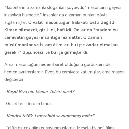
Masonların o zamanki sloganları şöyleydi; "masonların gayesi
insanlığa hizmettir." İnsanlar da o zaman bunları böyle
algılamışlar.
O vakit masonluğun hakikati belli değildi.
Kimse bilmezdi, gizli idi, hafi idi. Onlar da "madem bu
cemiyetin gayesi insanlığa hizmettir. O zaman
müslümanlar ve İslam âlimleri bu işte önder olmaları
gerekir" düşüncesi ile bu işe girmişlerdi.
Ama masonluğun neden ibaret olduğunu gördüklerinde,
hemen ayrılmışlardır. Evet, bu cemiyete katılmışlar, ama mason
değillerdir.
-Reşid Rıza'nın Menar Tefsiri nasıl?
-Güzel tefsirlerden biridir.
-Kendisi telfik-i mezahibi savunmamış mıdır?
-Telfiki bir çok alimler savunmuşlardır. Mesela Hanefi âlimi,