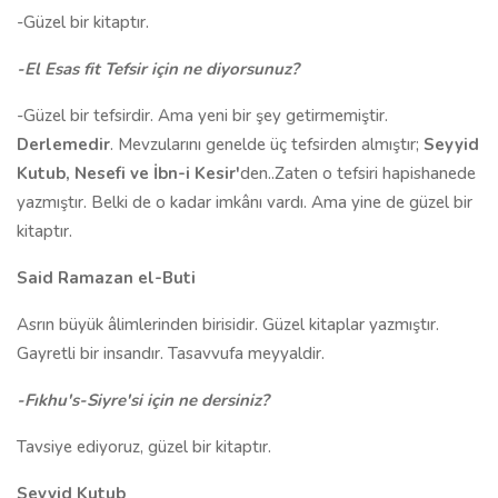
-Güzel bir kitaptır.
-El Esas fit Tefsir için ne diyorsunuz?
-Güzel bir tefsirdir. Ama yeni bir şey getirmemiştir.
Derlemedir
. Mevzularını genelde üç tefsirden almıştır;
Seyyid
Kutub, Nesefi ve İbn-i Kesir'
den..Zaten o tefsiri hapishanede
yazmıştır. Belki de o kadar imkânı vardı. Ama yine de güzel bir
kitaptır.
Said Ramazan el-Buti
Asrın büyük âlimlerinden birisidir. Güzel kitaplar yazmıştır.
Gayretli bir insandır. Tasavvufa meyyaldir.
-Fıkhu's-Siyre'si için ne dersiniz?
Tavsiye ediyoruz, güzel bir kitaptır.
Seyyid Kutub