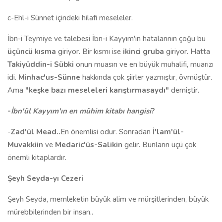
c-Ehl-i Sünnet içindeki hilafi meseleler.
İbn-i Teymiye ve talebesi İbn-i Kayyım'ın hatalarının çoğu bu
üçüncü kısma
giriyor. Bir kısmı ise
ikinci gruba
giriyor. Hatta
Takiyüddin-i Sübki
onun muasırı ve en büyük muhalifi, muarızı
idi.
Minhac'us-Sünne
hakkında çok şiirler yazmıştır, övmüştür.
Ama
"keşke bazı meseleleri karıştırmasaydı"
demiştir.
-
İbn'ül Kayyım'ın en mühim kitabı hangisi
?
-
Zad'ül Mead..
En önemlisi odur. Sonradan
İ'lam'ül-
Muvakkiin
ve
Medaric'üs-Salikin
gelir.
Bunların üçü çok
önemli kitaplardır.
Şeyh Seyda-yı Cezeri
Şeyh Seyda, memleketin büyük alim ve mürşitlerinden, büyük
mürebbilerinden bir insan..