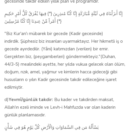
gecesinde takdir edilen yıllık plan ve programdır.
إِنَّا أَنزَلْنَاهُ فِي لَيْلَةٍ مُّبَارَكَةٍ إِنَّا كُنَّا مُنذِرِينَ {*} فِيهَا يُفْرَقُ كُلُّ أَمْرٍ حَكِيمٍ
{*} أَمْراً مِّنْ عِندِنَا إِنَّا كُنَّا مُرْسِلِينَ
"Biz Kur'an'ı mübarek bir gecede (Kadir gecesinde)
indirdik. Şüphesiz biz insanları uyarmaktayız. Her hikmetli iş o
gecede ayırdedilir. (Yâni) katımızdan (verilen) bir emir.
Gerçekten biz, (peygamberleri) göndermekteyiz."(Duhan,
44/3-5) mealindeki ayette, her yılda vukua gelecek olan ölüm,
doğum, rızık, amel, yağmur ve kimlerin hacca gideceği gibi
hususların o yılın Kadir gecesinde takdir edileceğine işaret
edilmiştir.
d)
Yevmî/günlük takdir:
Bu kader ve takdirden maksat,
Allah'ın ezeli iminde ve Levh-i Mahfuzda var olan kaderin
günlük planlamasıdır.
يَسْأَلُهُ مَن فِي السَّمَاوَاتِ وَالْأَرْضِ كُلَّ يَوْمٍ هُوَ فِي شَأْنٍ