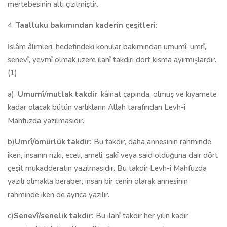
mertebesinin altı çizilmiştir.
4.
Taalluku bakımından kaderin çeşitleri:
İslâm âlimleri, hedefindeki konular bakımından umumî, umrî,
senevî, yevmî olmak üzere ilahî takdiri dört kısma ayırmışlardır.
(1)
a).
Umumî/mutlak takdir
: kâinat çapında, olmuş ve kıyamete
kadar olacak bütün varlıkların Allah tarafından Levh-i
Mahfuzda yazılmasıdır.
b)
Umrî/ömürlük takdir:
Bu takdir, daha annesinin rahminde
iken, insanın rızkı, eceli, ameli, şakî veya said olduğuna dair dört
çeşit mukadderatın yazılmasıdır. Bu takdir Levh-i Mahfuzda
yazılı olmakla beraber, insan bir cenin olarak annesinin
rahminde iken de ayrıca yazılır.
c)
Senevî/senelik takdir:
Bu ilahî takdir her yılın kadir