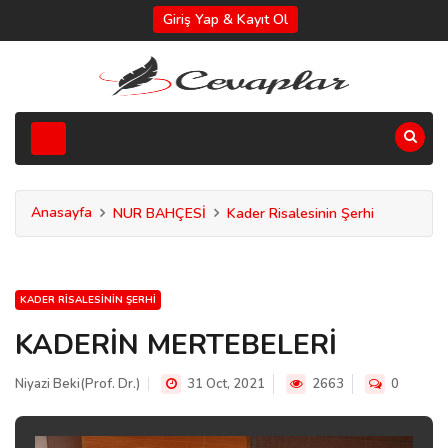
Giriş Yap & Kayıt Ol
Anasayfa
NUR BAHÇESİ
Kader Risalesinin Şerhi
KADER RISALESININ ŞERHI
KADERİN MERTEBELERİ
Niyazi Beki(Prof. Dr.)
31 Oct, 2021
2663
0