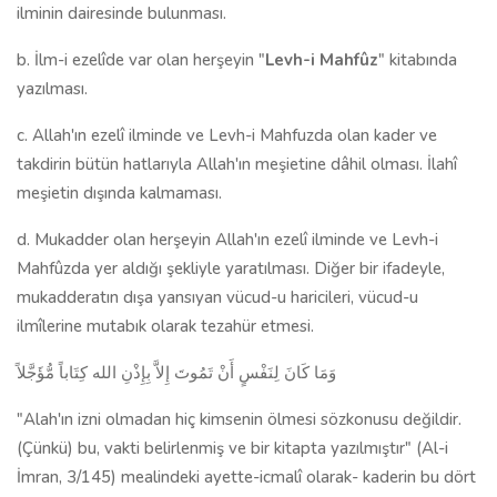
ilminin dairesinde bulunması.
b. İlm-i ezelîde var olan herşeyin "
Levh-i Mahfûz
" kitabında
yazılması.
c. Allah'ın ezelî ilminde ve Levh-i Mahfuzda olan kader ve
takdirin bütün hatlarıyla Allah'ın meşietine dâhil olması. İlahî
meşietin dışında kalmaması.
d. Mukadder olan herşeyin Allah'ın ezelî ilminde ve Levh-i
Mahfûzda yer aldığı şekliyle yaratılması. Diğer bir ifadeyle,
mukadderatın dışa yansıyan vücud-u haricileri, vücud-u
ilmîlerine mutabık olarak tezahür etmesi.
وَمَا كَانَ لِنَفْسٍ أَنْ تَمُوتَ إِلاَّ بِإِذْنِ الله كِتَاباً مُّؤَجَّلاً
"Alah'ın izni olmadan hiç kimsenin ölmesi sözkonusu değildir.
(Çünkü) bu, vakti belirlenmiş ve bir kitapta yazılmıştır" (Al-i
İmran, 3/145) mealindeki ayette-icmalî olarak- kaderin bu dört