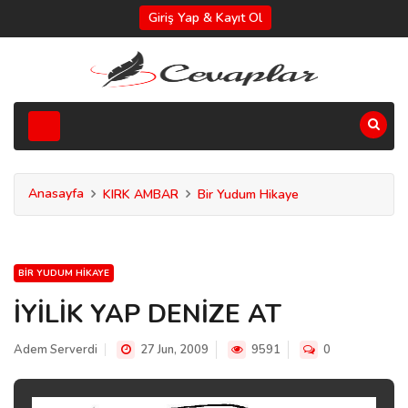
Giriş Yap & Kayıt Ol
Anasayfa
KIRK AMBAR
Bir Yudum Hikaye
BIR YUDUM HIKAYE
İYİLİK YAP DENİZE AT
Adem Serverdi
27 Jun, 2009
9591
0