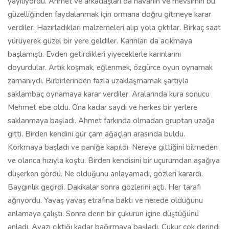
yayılıyordu. Ahmet ve arkadaşları da havanın ve mevsimin bu
güzelliğinden faydalanmak için ormana doğru gitmeye karar
verdiler. Hazırladıkları malzemeleri alıp yola çıktılar. Birkaç saat
yürüyerek güzel bir yere geldiler. Karınları da acıkmaya
başlamıştı. Evden getirdikleri yiyeceklerle karınlarını
doyurdular. Artık koşmak, eğlenmek, özgürce oyun oynamak
zamanıydı. Birbirlerinden fazla uzaklaşmamak şartıyla
saklambaç oynamaya karar verdiler. Aralarında kura sonucu
Mehmet ebe oldu. Ona kadar saydı ve herkes bir yerlere
saklanmaya başladı. Ahmet farkında olmadan gruptan uzağa
gitti. Birden kendini gür çam ağaçları arasında buldu.
Korkmaya başladı ve paniğe kapıldı. Nereye gittiğini bilmeden
ve olanca hızıyla koştu. Birden kendisini bir uçurumdan aşağıya
düşerken gördü. Ne olduğunu anlayamadı, gözleri karardı.
Baygınlık geçirdi. Dakikalar sonra gözlerini açtı. Her tarafı
ağrıyordu. Yavaş yavaş etrafına baktı ve nerede olduğunu
anlamaya çalıştı. Sonra derin bir çukurun içine düştüğünü
anladı. Avazı çıktığı kadar bağırmaya başladı. Çukur çok derindi