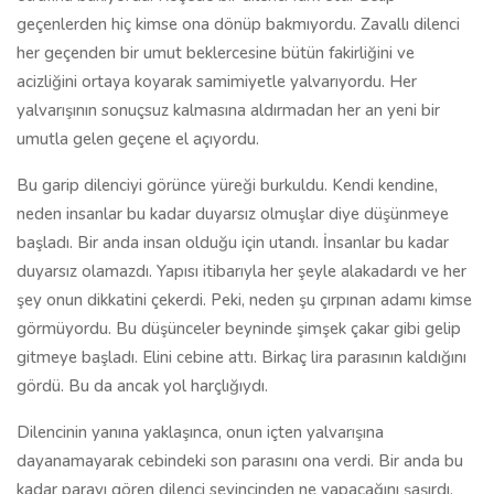
geçenlerden hiç kimse ona dönüp bakmıyordu. Zavallı dilenci
her geçenden bir umut beklercesine bütün fakirliğini ve
acizliğini ortaya koyarak samimiyetle yalvarıyordu. Her
yalvarışının sonuçsuz kalmasına aldırmadan her an yeni bir
umutla gelen geçene el açıyordu.
Bu garip dilenciyi görünce yüreği burkuldu. Kendi kendine,
neden insanlar bu kadar duyarsız olmuşlar diye düşünmeye
başladı. Bir anda insan olduğu için utandı. İnsanlar bu kadar
duyarsız olamazdı. Yapısı itibarıyla her şeyle alakadardı ve her
şey onun dikkatini çekerdi. Peki, neden şu çırpınan adamı kimse
görmüyordu. Bu düşünceler beyninde şimşek çakar gibi gelip
gitmeye başladı. Elini cebine attı. Birkaç lira parasının kaldığını
gördü. Bu da ancak yol harçlığıydı.
Dilencinin yanına yaklaşınca, onun içten yalvarışına
dayanamayarak cebindeki son parasını ona verdi. Bir anda bu
kadar parayı gören dilenci sevincinden ne yapacağını şaşırdı.