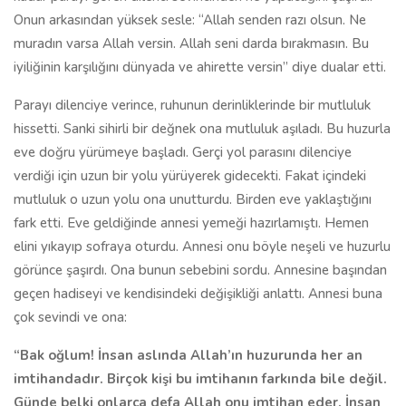
Onun arkasından yüksek sesle: “Allah senden razı olsun. Ne
muradın varsa Allah versin. Allah seni darda bırakmasın. Bu
iyiliğinin karşılığını dünyada ve ahirette versin” diye dualar etti.
Parayı dilenciye verince, ruhunun derinliklerinde bir mutluluk
hissetti. Sanki sihirli bir değnek ona mutluluk aşıladı. Bu huzurla
eve doğru yürümeye başladı. Gerçi yol parasını dilenciye
verdiği için uzun bir yolu yürüyerek gidecekti. Fakat içindeki
mutluluk o uzun yolu ona unutturdu. Birden eve yaklaştığını
fark etti. Eve geldiğinde annesi yemeği hazırlamıştı. Hemen
elini yıkayıp sofraya oturdu. Annesi onu böyle neşeli ve huzurlu
görünce şaşırdı. Ona bunun sebebini sordu. Annesine başından
geçen hadiseyi ve kendisindeki değişikliği anlattı. Annesi buna
çok sevindi ve ona:
“Bak oğlum! İnsan aslında Allah’ın huzurunda her an
imtihandadır. Birçok kişi bu imtihanın farkında bile değil.
Günde belki onlarca defa Allah onu imtihan eder. İnsan