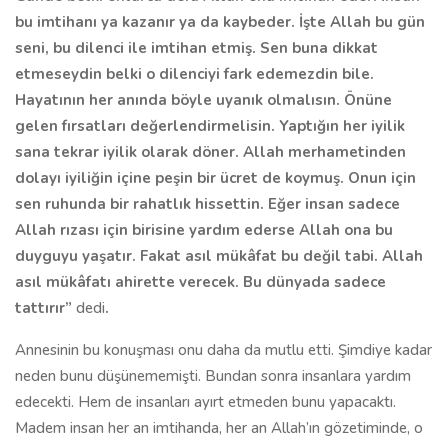
bu imtihanı ya kazanır ya da kaybeder. İşte Allah bu gün
seni, bu dilenci ile imtihan etmiş. Sen buna dikkat
etmeseydin belki o dilenciyi fark edemezdin bile.
Hayatının her anında böyle uyanık olmalısın. Önüne
gelen fırsatları değerlendirmelisin. Yaptığın her iyilik
sana tekrar iyilik olarak döner. Allah merhametinden
dolayı iyiliğin içine peşin bir ücret de koymuş. Onun için
sen ruhunda bir rahatlık hissettin. Eğer insan sadece
Allah rızası için birisine yardım ederse Allah ona bu
duyguyu yaşatır. Fakat asıl mükâfat bu değil tabi. Allah
asıl mükâfatı ahirette verecek. Bu dünyada sadece
tattırır”
dedi
.
Annesinin bu konuşması onu daha da mutlu etti. Şimdiye kadar
neden bunu düşünememişti. Bundan sonra insanlara yardım
edecekti. Hem de insanları ayırt etmeden bunu yapacaktı.
Madem insan her an imtihanda, her an Allah’ın gözetiminde, o