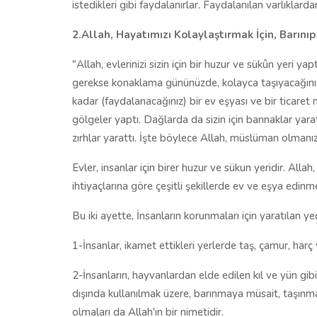
istedikleri gibi faydalanırlar. Faydalanılan varlıklar
2.Allah, Hayatımızı Kolaylaştırmak İçin, Barın
"Allah, evlerinizi sizin için bir huzur ve sükûn yeri y
gerekse konaklama gününüzde, kolayca taşıyacağınız e
kadar (faydalanacağınız) bir ev eşyası ve bir ticaret m
gölgeler yaptı. Dağlarda da sizin için barınaklar yara
zırhlar yarattı. İşte böylece Allah, müslüman olmanız
Evler, insanlar için birer huzur ve sükun yeridir. Allah,
ihtiyaçlarına göre çeşitli şekillerde ev ve eşya edinm
Bu iki ayette, İnsanların korunmaları için yaratılan y
1-İnsanlar, ikamet ettikleri yerlerde taş, çamur, harç
2-İnsanların, hayvanlardan elde edilen kıl ve yün gibi
dışında kullanılmak üzere, barınmaya müsait, taşınma
olmaları da Allah'ın bir nimetidir.