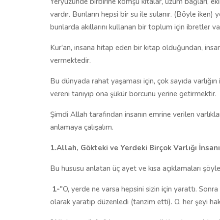
Yeryüzünde birbirine komşu kıtalar, üzüm bağları, eki
vardır. Bunların hepsi bir su ile sulanır. (Böyle iken) y
bunlarda akıllarını kullanan bir toplum için ibretler va
Kur'an, insana hitap eden bir kitap olduğundan, insanı
vermektedir.
Bu dünyada rahat yaşaması için, çok sayıda varlığın i
vereni tanıyıp ona şükür borcunu yerine getirmektir.
Şimdi Allah tarafından insanın emrine verilen varlıkla
anlamaya çalışalım.
1.Allah, Gökteki ve Yerdeki Birçok Varlığı İnsan
Bu hususu anlatan üç ayet ve kısa açıklamaları şöyle
1-
"O, yerde ne varsa hepsini sizin için yarattı. Son
olarak yaratıp düzenledi (tanzim etti). O, her şeyi hak