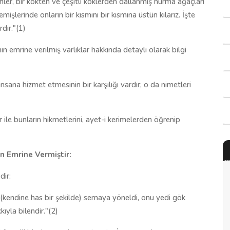
nler, bir kökten ve çeşitli köklerden dallanmış hurma ağaçları
emişlerinde onların bir kısmını bir kısmına üstün kılarız. İşte
rdır."(1)
n emrine verilmiş varlıklar hakkında detaylı olarak bilgi
nsana hizmet etmesinin bir karşılığı vardır; o da nimetleri
r ile bunların hikmetlerini, ayet-i kerimelerden öğrenip
ın Emrine Vermiştir:
dir:
ra (kendine has bir şekilde) semaya yöneldi, onu yedi gök
kıyla bilendir."(2)