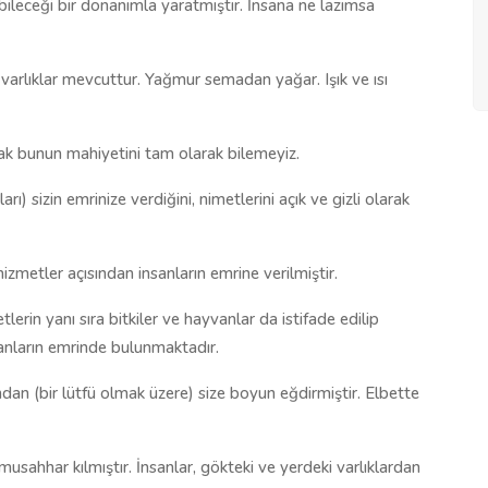
ebileceği bir donanımla yaratmıştır. İnsana ne lazımsa
 varlıklar mevcuttur. Yağmur semadan yağar. Işık ve ısı
ncak bunun mahiyetini tam olarak bilemeyiz.
rı) sizin emrinize verdiğini, nimetlerini açık ve gizli olarak
izmetler açısından insanların emrine verilmiştir.
erin yanı sıra bitkiler ve hayvanlar da istifade edilip
nsanların emrinde bulunmaktadır.
ndan (bir lütfü olmak üzere) size boyun eğdirmiştir. Elbette
 musahhar kılmıştır. İnsanlar, gökteki ve yerdeki varlıklardan