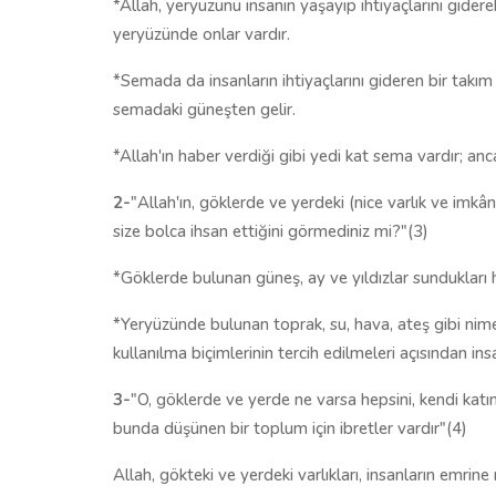
*Allah, yeryüzünü insanın yaşayıp ihtiyaçlarını gider
yeryüzünde onlar vardır.
*Semada da insanların ihtiyaçlarını gideren bir takım
semadaki güneşten gelir.
*Allah'ın haber verdiği gibi yedi kat sema vardır; a
2-
"Allah'ın, göklerde ve yerdeki (nice varlık ve imkânla
size bolca ihsan ettiğini görmediniz mi?"(3)
*Göklerde bulunan güneş, ay ve yıldızlar sundukları h
*Yeryüzünde bulunan toprak, su, hava, ateş gibi nimetl
kullanılma biçimlerinin tercih edilmeleri açısından i
3-
"O, göklerde ve yerde ne varsa hepsini, kendi katı
bunda düşünen bir toplum için ibretler vardır"(4)
Allah, gökteki ve yerdeki varlıkları, insanların emrine