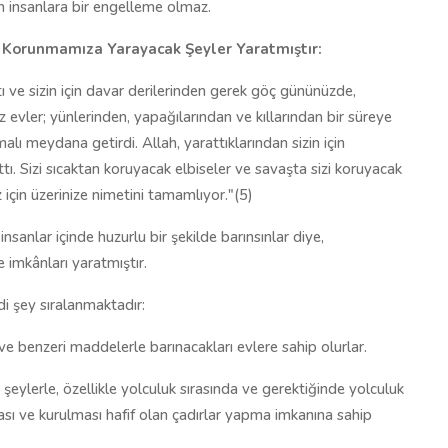
dan insanlara bir engelleme olmaz.
ıp Korunmamıza Yarayacak Şeyler Yaratmıştır:
aptı ve sizin için davar derilerinden gerek göç gününüzde,
vler; yünlerinden, yapağılarından ve kıllarından bir süreye
alı meydana getirdi. Allah, yarattıklarından sizin için
ttı. Sizi sıcaktan koruyacak elbiseler ve savaşta sizi koruyacak
 için üzerinize nimetini tamamlıyor."(5)
 insanlar içinde huzurlu bir şekilde barınsınlar diye,
e imkânları yaratmıştır.
edi şey sıralanmaktadır:
 ve benzeri maddelerle barınacakları evlere sahip olurlar.
 şeylerle, özellikle yolculuk sırasında ve gerektiğinde yolculuk
sı ve kurulması hafif olan çadırlar yapma imkanına sahip