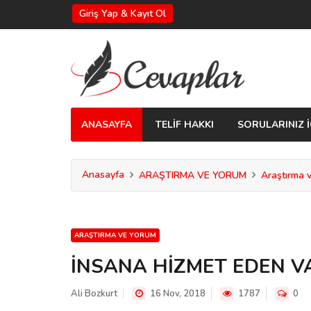
Giriş Yap & Kayıt Ol
ANASAYFA
TELİF HAKKI
SORULARINIZ İ
Anasayfa
ARAŞTIRMA VE YORUM
Araştırma 
ARAŞTIRMA VE YORUM
İNSANA HİZMET EDEN V
Ali Bozkurt
16 Nov, 2018
1787
0