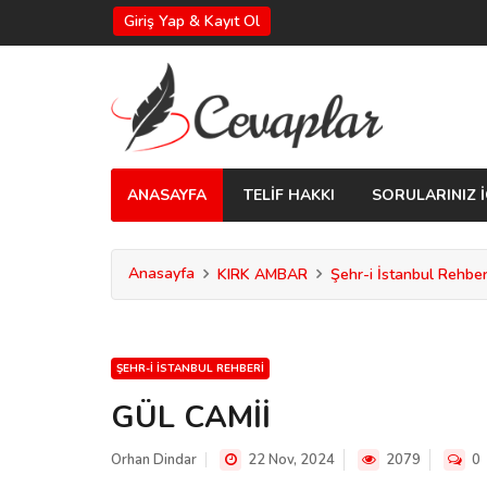
Giriş Yap & Kayıt Ol
ANASAYFA
TELİF HAKKI
SORULARINIZ İ
Anasayfa
KIRK AMBAR
Şehr-i İstanbul Rehber
ŞEHR-I İSTANBUL REHBERI
GÜL CAMİİ
Orhan Dindar
22 Nov, 2024
2079
0