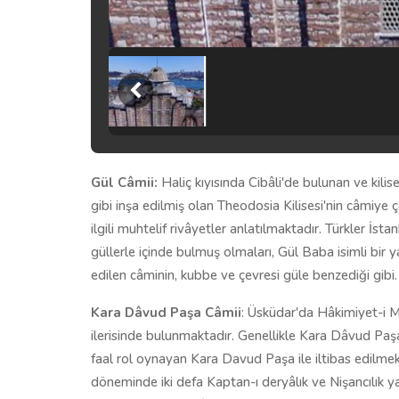
Gül Câmii:
Haliç kıyısında Cibâli'de bulunan ve kilis
gibi inşa edilmiş olan Theodosia Kilisesi'nin câmiye 
ilgili muhtelif rivâyetler anlatılmaktadır. Türkler İs
güllerle içinde bulmuş olmaları, Gül Baba isimli bir
edilen câminin, kubbe ve çevresi güle benzediği gibi.
Kara Dâvud Paşa Câmii
: Üsküdar'da Hâkimiyet-i Mi
ilerisinde bulunmaktadır. Genellikle Kara Dâvud Paşa
faal rol oynayan Kara Davud Paşa ile iltibas edilmek
döneminde iki defa Kaptan-ı deryâlık ve Nişancılık