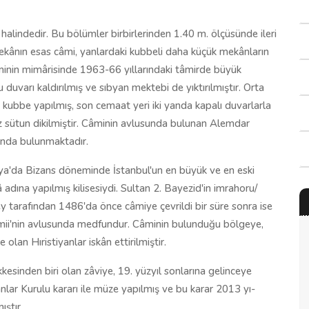
lindedir. Bu bölümler birbirlerinden 1.40 m. ölçüsünde ileri
mekânın esas câmi, yanlardaki kubbeli daha küçük mekânların
âminin mimârisinde 1963-66 yıllarındaki tâmirde büyük
u duvarı kaldırılmış ve sıbyan mektebi de yıktırılmıştır. Orta
 kubbe yapılmış, son cemaat yeri iki yanda kapalı duvarlarla
iz sütun dikilmiştir. Câminin avlusunda bulunan Alemdar
ında bulunmaktadır.
ya'da Bizans döneminde İstanbul'un en büyük ve en eski
 adına yapılmış kilisesiydi. Sultan 2. Bayezid'in imrahoru/
ey tarafından 1486'da önce câmiye çevrildi bir süre sonra ise
âmii'nin avlusunda medfundur. Câminin bulunduğu bölgeye,
 olan Hıristiyanlar iskân ettirilmiştir.
ekkesinden biri olan zâviye, 19. yüzyıl sonlarına gelinceye
nlar Kurulu kararı ile müze yapılmış ve bu karar 2013 yı-
ıştır.