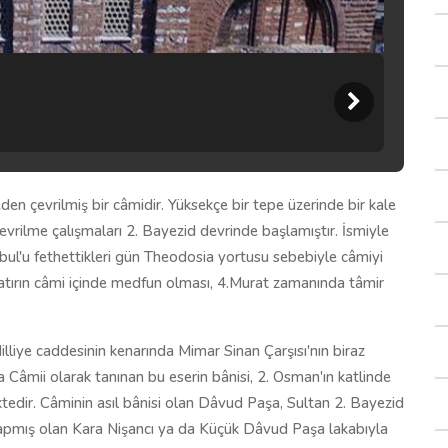
eden çevrilmiş bir câmidir. Yüksekçe bir tepe üzerinde bir kale
çevrilme çalışmaları 2. Bayezid devrinde başlamıştır. İsmiyle
tanbul'u fethettikleri gün Theodosia yortusu sebebiyle câmiyi
 yatırın câmi içinde medfun olması, 4.Murat zamanında tâmir
lliye caddesinin kenarında Mimar Sinan Çarşısı'nın biraz
 Câmii olarak tanınan bu eserin bânisi, 2. Osman'ın katlinde
tedir. Câminin asıl bânisi olan Dâvud Paşa, Sultan 2. Bayezid
 yapmış olan Kara Nişancı ya da Küçük Dâvud Paşa lakabıyla