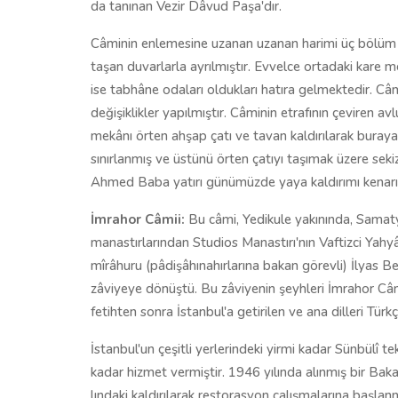
da tanınan Vezir Dâvud Paşa'dır.
Câminin enlemesine uzanan uzanan harimi üç bölüm ha
taşan duvarlarla ayrılmıştır. Evvelce ortadaki kare 
ise tabhâne odaları oldukları hatıra gelmektedir. C
değişiklikler yapılmıştır. Câminin etrafının çeviren avl
mekânı örten ahşap çatı ve tavan kaldırılarak buraya
sınırlanmış ve üstünü örten çatıyı taşımak üzere sek
Ahmed Baba yatırı günümüzde yaya kaldırımı kenar
İmrahor Câmii:
Bu câmi, Yedikule yakınında, Samat
manastırlarından Studios Manastırı'nın Vaftizci Yahyâ
mîrâhuru (pâdişâhınahırlarına bakan görevli) İlyas B
zâviyeye dönüştü. Bu zâviyenin şeyhleri İmrahor C
fetihten sonra İstanbul'a getirilen ve ana dilleri Türkçe
İstanbul'un çeşitli yerlerindeki yirmi kadar Sünbülî t
kadar hizmet vermiştir. 1946 yılında alınmış bir Baka
lındaki kaldırılarak restorasyon çalışmalarına başlanm