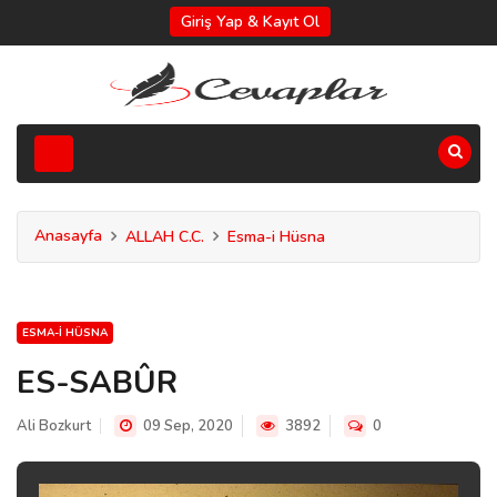
Giriş Yap & Kayıt Ol
Anasayfa
ALLAH C.C.
Esma-i Hüsna
ESMA-I HÜSNA
ES-SABÛR
Ali Bozkurt
09 Sep, 2020
3892
0