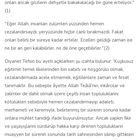
onları ancak gözlerin dehşetle bakakalacağı bir güne erteliyor."
(1)
"Eğer Allah, insanları zulümleri yüzünden hemen
cezalandırsaydı, yeryüzünde hiçbir canlı bırakmazdı. Fakat
onları belirli bir süreye kadar erteler. Ecelleri geldiği zaman ise
ne bir an geri kalabilirler, ne de öne geçebilirler."(2)
Diyanet Tefsiri bu ayeti açıklarken şu izahta bulunur: 'Kuşkusuz
eğitimin temel ilkelerinden biri sabırlı ve hoşgörülü olmak,
cezalandırmada acele etmemek, eğitilenlere zaman ve fırsat
tanımaktır. Bu sebeple âyette Allah Teâlâ'nın, inkârcılar ve
zalimler de dahil olmak üzere çeşitli insan topluluklarını
kötülükleri sebebiyle hemen cezalandırmayıp adaleti,
merhameti ve keremiyle, belirlenmiş bir sürenin sonuna kadar
onlara mühlet tanıdığı ifade buyurulmuştur. Ancak sapkın fikir
ve yaşayışlarını sürdürüp hakka karşı direnen toplulukların
muayyen bir sürenin sonunda tarih sahnesinden silinip gittikleri