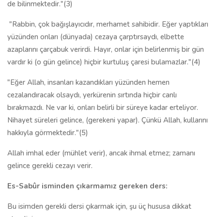
de bilinmektedir."(3)
"Rabbin, çok bağışlayıcıdır, merhamet sahibidir. Eğer yaptıkları
yüzünden onları (dünyada) cezaya çarptırsaydı, elbette
azaplarını çarçabuk verirdi. Hayır, onlar için belirlenmiş bir gün
vardır ki (o gün gelince) hiçbir kurtuluş çaresi bulamazlar."(4)
"Eğer Allah, insanları kazandıkları yüzünden hemen
cezalandıracak olsaydı, yerkürenin sırtında hiçbir canlı
bırakmazdı. Ne var ki, onları belirli bir süreye kadar erteliyor.
Nihayet süreleri gelince, (gerekeni yapar). Çünkü Allah, kullarını
hakkıyla görmektedir."(5)
Allah imhal eder (mühlet verir), ancak ihmal etmez; zamanı
gelince gerekli cezayı verir.
Es-Sabûr isminden çıkarmamız gereken ders:
Bu isimden gerekli dersi çıkarmak için, şu üç hususa dikkat