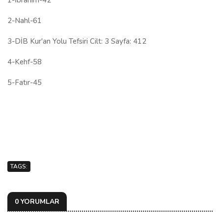
1-İbrahim-42
2-Nahl-61
3-DİB Kur'an Yolu Tefsiri Cilt: 3 Sayfa: 412
4-Kehf-58
5-Fatır-45
TAGS:
0 YORUMLAR