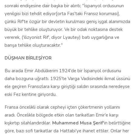
sonraki endişesine dair başka bir alıntı; "İspanyol ordusunun
yenilgisi bizi tehdit ediyor[orta Fas'taki Fransız koruması],
çünkü Rif'te özgür bir devletin kurulması geniş işgal alanımızda
büyük bir tehlike oluşturuyor. Ve bir odak noktasına destek
vererek, ('ilizyonist Rif', diyor Lyautey) batı uygarlığına ve
barışa tehlike oluşturacaktır."
DÜŞMAN BİRLEŞİYOR
Bu arada Emir Abdülkerim 1924'de bir İspanyol ordusunu
daha bozguna uğrattı. 1925'te Varga Vadisindeki ikmal üssünü
ele geçiren Fransızlara karşı giriştiği saldırı sırasında neredeyse
eski Fez kentine giriyordu.
Fransa öncelikli olarak cepheyi içten çökertmenin yollarını
aradı. Öncelikle bölgede etkin olan tarikatları Emir'e karşı
kışkırtıp silahlandırdılar.
Muhammed
Musa Şerif'
in belirttiğine
göre, bazı sofi tarikatlar da Hattabi'ye ihanet ettiler. Onlar her