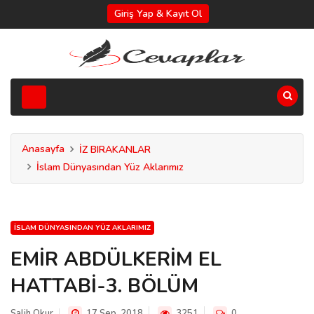
Giriş Yap & Kayıt Ol
Anasayfa
İZ BIRAKANLAR
İslam Dünyasından Yüz Aklarımız
İSLAM DÜNYASINDAN YÜZ AKLARIMIZ
EMİR ABDÜLKERİM EL
HATTABİ-3. BÖLÜM
Salih Okur
17 Sep, 2018
3251
0