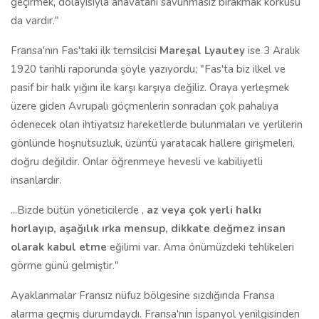
geçirmek, dolayısıyla anavatanı savunmasız bırakmak korkusu
da vardır."
Fransa'nın Fas'taki ilk temsilcisi
Mareşal Lyautey
ise 3 Aralık
1920 tarihli raporunda şöyle yazıyordu; "Fas'ta biz ilkel ve
pasif bir halk yığını ile karşı karşıya değiliz. Oraya yerleşmek
üzere giden Avrupalı göçmenlerin sonradan çok pahalıya
ödenecek olan ihtiyatsız hareketlerde bulunmaları ve yerlilerin
gönlünde hoşnutsuzluk, üzüntü yaratacak hallere girişmeleri,
doğru değildir. Onlar öğrenmeye hevesli ve kabiliyetli
insanlardır.
...Bizde bütün yöneticilerde ,
az veya çok yerli halkı
horlayıp, aşağılık ırka mensup, dikkate değmez insan
olarak kabul etme
eğilimi var. Ama önümüzdeki tehlikeleri
görme günü gelmiştir."
Ayaklanmalar Fransız nüfuz bölgesine sızdığında Fransa
alarma geçmiş durumdaydı. Fransa'nın İspanyol yenilgisinden