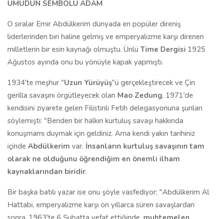
UMUDUN SEMBOLÜ ADAM
O sıralar Emir Abdülkerim dünyada en popüler direniş
liderlerinden biri haline gelmiş ve emperyalizme karşı direnen
milletlerin bir esin kaynağı olmuştu. Ünlü
Time
Dergisi
1925
Ağustos ayında onu bu yönüyle kapak yapmıştı.
1934'te meşhur "
Uzun Yürüyüş
"ü gerçekleştirecek ve Çin
gerilla savaşını örgütleyecek olan
Mao Zedung
, 1971'de
kendisini ziyarete gelen Filistinli Fetih delegasyonuna şunları
söylemişti: "Benden bir halkın kurtuluş savaşı hakkında
konuşmamı duymak için geldiniz. Ama kendi yakın tarihiniz
içinde
Abdülkerim
var.
İnsanların kurtuluş savaşının tam
olarak ne olduğunu öğrendiğim en önemli ilham
kaynaklarından biridir
.
Bir başka batılı yazar ise onu şöyle vasfediyor; "Abdülkerim Al
Hattabi, emperyalizme karşı on yıllarca süren savaşlardan
sonra, 1963'te 6 Şubatta vefat ettiğinde,
muhtemelen