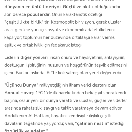
dünyanın en ünlü lideriydi
.
Güçlü
ve
akıllı
olduğu kadar
son derece
popülerdir
. Onun karakteristik özelliği
"
çeşitlilikte birlik
" tir. Kozmopolit bir vizyon, gerek uluslar
arası gerekse yurt içi sosyal ve ekonomik adalet ilkelerini
kapsıyor; toplumun her düzeyinde ortaklaşa karar verme;
eşitlik ve ortak iyilik için fedakarlık isteği.
Liderin diğer yönleri
; insan onuru ve haysiyetinin, anlayışının,
dostluğun, işbirliğinin, huzurun ve hoşgörünün teşvik edilmesini
içerir. Bunlar, aslında, Rif'te kök salmış olan yerel değerlerdir.
"
Üçüncü Dünya
" milliyetçiliğinin ilham verici destanı olan
Annual savaşı
1921'de ilk hareketinden birkaç yıl sonra kendi
başına, cesur yeni bir dünya yarattı ve uluslar, güçler ve liderler
arasında rahatsızlık, saygı ve taklit yaratmaya devam ediyor.
Abdülkerim Al Hattabi, hayatını, kendisiyle ilişkili çeşitli
davaların teğetinde yaşıyordu; yani, "
çalınan neslin
" istediği
özgürlük
ve
adalet
."