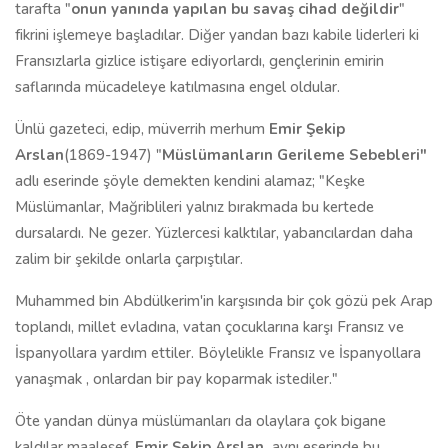
tarafta "
onun yanında yapılan bu savaş cihad değildir
"
fikrini işlemeye başladılar. Diğer yandan bazı kabile liderleri ki
Fransızlarla gizlice istişare ediyorlardı, gençlerinin emirin
saflarında mücadeleye katılmasına engel oldular.
Ünlü gazeteci, edip, müverrih merhum
Emir Şekip
Arslan
(1869-1947) "
Müslümanların Gerileme Sebebleri"
adlı eserinde şöyle demekten kendini alamaz; "Keşke
Müslümanlar, Mağriblileri yalnız bırakmada bu kertede
dursalardı. Ne gezer. Yüzlercesi kalktılar, yabancılardan daha
zalim bir şekilde onlarla çarpıştılar.
Muhammed bin Abdülkerim'in karşısında bir çok gözü pek Arap
toplandı, millet evladına, vatan çocuklarına karşı Fransız ve
İspanyollara yardım ettiler. Böylelikle Fransız ve İspanyollara
yanaşmak , onlardan bir pay koparmak istediler."
Öte yandan dünya müslümanları da olaylara çok bigane
kaldılar maalesef.
Emir Şekip Arslan
aynı eserinde bu