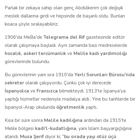
Parlak bir zekaya sahip olan genç Abdülkerim çok değişik
meslek dallarına girdi ve hepsinde de başarılı oldu. Bunları
kısaca şöyle sıralayabiliriz;
1906'da Melîle'de
Telegrama del Rif
gazetesinde editör
olarak çalışmaya başladı. Aynı zamanda bazı medreselerde
hocalık, askeri tercümanlık
ve
Melile kadı yardımcılığı
görevlerinde bulundu.
Bu görevlerinin yanı sıra 1910'da
Yerli Sorunları Bürosu'nda
sekreter
olarak çalışıyordu. Çünkü çok iyi derecede
İspanyolca
ve
Fransızca
bilmekteydi. 1913'te İspanya'ya
yaptığı hizmetler nedeniyle madalya aldı.. Yine bu tarihlerde bir
İspanyol-Arap okulunda
öğretmenlik
yaptı..
Kısa bir süre sonra
Melile kadılığına
ardından da 1915'te
Melile bölgesi
kadi'l-kudatlığına
, yani İslam başyargıçlığına
atandı.
Musa Şerif
diyor ki; "
bu sırada yaşı otüz üçü