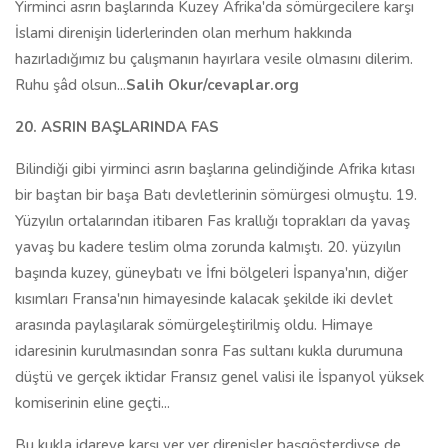
Yirminci asrın başlarında Kuzey Afrika'da sömürgecilere karşı
İslami direnişin liderlerinden olan merhum hakkında
hazırladığımız bu çalışmanın hayırlara vesile olmasını dilerim.
Ruhu şâd olsun...
Salih Okur/cevaplar.org
20. ASRIN BAŞLARINDA FAS
Bilindiği gibi yirminci asrın başlarına gelindiğinde Afrika kıtası
bir baştan bir başa Batı devletlerinin sömürgesi olmuştu. 19.
Yüzyılın ortalarından itibaren Fas krallığı toprakları da yavaş
yavaş bu kadere teslim olma zorunda kalmıştı. 20. yüzyılın
başında kuzey, güneybatı ve İfni bölgeleri İspanya'nın, diğer
kısımları Fransa'nın himayesinde kalacak şekilde iki devlet
arasında paylaşılarak sömürgeleştirilmiş oldu. Himaye
idaresinin kurulmasından sonra Fas sultanı kukla durumuna
düştü ve gerçek iktidar Fransız genel valisi ile İspanyol yüksek
komiserinin eline geçti...
Bu kukla idareye karşı yer yer direnişler başgösterdiyse de,