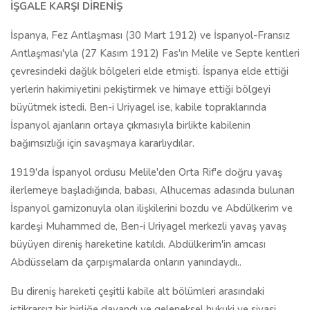
İŞGALE KARŞI DİRENİŞ
İspanya, Fez Antlaşması (30 Mart 1912) ve İspanyol-Fransız
Antlaşması'yla (27 Kasım 1912) Fas'ın Melile ve Septe kentleri
çevresindeki dağlık bölgeleri elde etmişti. İspanya elde ettiği
yerlerin hakimiyetini pekiştirmek ve himaye ettiği bölgeyi
büyütmek istedi. Ben-i Uriyagel ise, kabile topraklarında
İspanyol ajanların ortaya çıkmasıyla birlikte kabilenin
bağımsızlığı için savaşmaya kararlıydılar.
1919'da İspanyol ordusu Melile'den Orta Rif'e doğru yavaş
ilerlemeye başladığında, babası, Alhucemas adasında bulunan
İspanyol garnizonuyla olan ilişkilerini bozdu ve Abdülkerim ve
kardeşi Muhammed de, Ben-i Uriyagel merkezli yavaş yavaş
büyüyen direniş hareketine katıldı. Abdülkerim'in amcası
Abdüsselam da çarpışmalarda onların yanındaydı..
Bu direniş hareketi çeşitli kabile alt bölümleri arasındaki
istikrarsız bir birliğe dayandı ve geleneksel hukuki ve siyasi