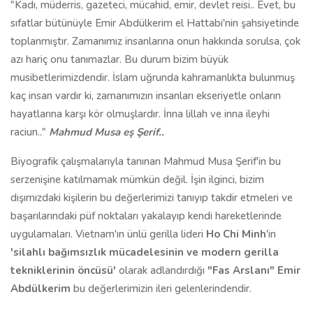
"Kadı, müderris, gazeteci, mücahid, emir, devlet reisi.. Evet, bu
sıfatlar bütünüyle Emir Abdülkerim el Hattabi'nin şahsiyetinde
toplanmıştır. Zamanımız insanlarına onun hakkında sorulsa, çok
azı hariç onu tanımazlar. Bu durum bizim büyük
musibetlerimizdendir. İslam uğrunda kahramanlıkta bulunmuş
kaç insan vardır ki, zamanımızın insanları ekseriyetle onların
hayatlarına karşı kör olmuşlardır. İnna lillah ve inna ileyhi
raciun.."
Mahmud Musa eş Şerif..
Biyografik çalışmalarıyla tanınan Mahmud Musa Şerif'in bu
serzenişine katılmamak mümkün değil. İşin ilginci, bizim
dışımızdaki kişilerin bu değerlerimizi tanıyıp takdir etmeleri ve
başarılarındaki püf noktaları yakalayıp kendi hareketlerinde
uygulamaları. Vietnam'ın ünlü gerilla lideri
Ho Chi Minh
'in
'silahlı bağımsızlık mücadelesinin ve modern gerilla
tekniklerinin öncüsü'
olarak adlandırdığı
"Fas Arslanı" Emir
Abdülkerim
bu değerlerimizin ileri gelenlerindendir.