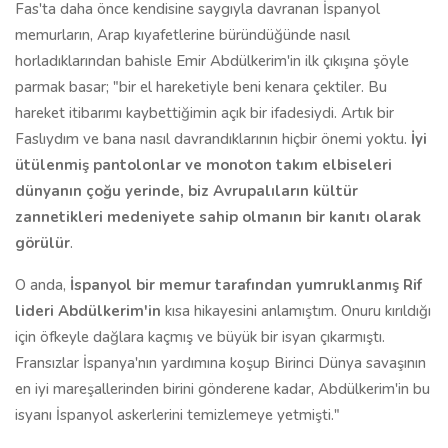
Fas'ta daha önce kendisine saygıyla davranan İspanyol
memurların, Arap kıyafetlerine büründüğünde nasıl
horladıklarından bahisle Emir Abdülkerim'in ilk çıkışına şöyle
parmak basar; "bir el hareketiyle beni kenara çektiler. Bu
hareket itibarımı kaybettiğimin açık bir ifadesiydi. Artık bir
Faslıydım ve bana nasıl davrandıklarının hiçbir önemi yoktu.
İyi
ütülenmiş pantolonlar ve monoton takım elbiseleri
dünyanın çoğu yerinde, biz Avrupalıların kültür
zannetikleri medeniyete sahip olmanın bir kanıtı olarak
görülür
.
O anda,
İspanyol bir memur tarafından yumruklanmış Rif
lideri Abdülkerim'in
kısa hikayesini anlamıştım. Onuru kırıldığı
için öfkeyle dağlara kaçmış ve büyük bir isyan çıkarmıştı.
Fransızlar İspanya'nın yardımına koşup Birinci Dünya savaşının
en iyi mareşallerinden birini gönderene kadar, Abdülkerim'in bu
isyanı İspanyol askerlerini temizlemeye yetmişti."