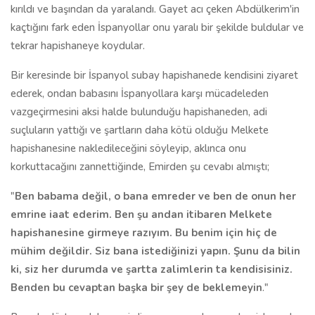
kırıldı ve başından da yaralandı. Gayet acı çeken Abdülkerim'in
kaçtığını fark eden İspanyollar onu yaralı bir şekilde buldular ve
tekrar hapishaneye koydular.
Bir keresinde bir İspanyol subay hapishanede kendisini ziyaret
ederek, ondan babasını İspanyollara karşı mücadeleden
vazgeçirmesini aksi halde bulunduğu hapishaneden, adi
suçluların yattığı ve şartların daha kötü olduğu Melkete
hapishanesine nakledileceğini söyleyip, aklınca onu
korkuttacağını zannettiğinde, Emirden şu cevabı almıştı;
"
Ben babama değil, o bana emreder ve ben de onun her
emrine iaat ederim. Ben şu andan itibaren Melkete
hapishanesine girmeye razıyım. Bu benim için hiç de
mühim değildir. Siz bana istediğinizi yapın. Şunu da bilin
ki, siz her durumda ve şartta zalimlerin ta kendisisiniz.
Benden bu cevaptan başka bir şey de beklemeyin
."