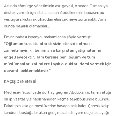
Aslında sömürge yönetiminin asıl gayesi, o sırada Osmanlıya
destek vermek için silaha sarılan Abdülkerim'in babasını bu
vesileyle sıkıştırırak cihaddan elini çekmeye zorlamaktı. Ama
bunda başarılı olamadılar...
Emirin babası İspanyol makamlarına şöyle yazmıştı;
"Oğlumun tutuklu olarak sizin elinizde olması
zannetmeyin ki, benim size karşı olan çalışmalarımı
engelleyecektir. Tam tersine ben, oğlum ve tüm
müslümanlar, zalimlere layık oldukları dersi vermek için
devamlı beklemekteyiz
."
KAÇIŞ DENEMESİ
Medrese-i Yusufiyede dört ay geçiren Abdülkerim, temin ettiği
bir ip vasıtasıyla hapishaneden kaçma teşebbüsünde bulundu.
Fakat ipin kısa gelmesi üzerine havada asılı kaldı. Çaresiz kalıp
kendisini boşluğa bırakan genç mücahidin yere düşünce ayağı