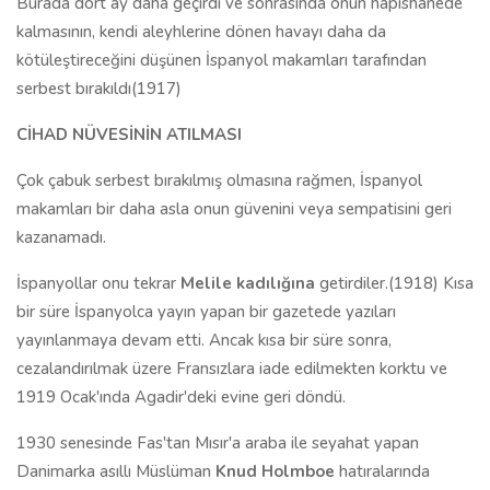
Burada dört ay daha geçirdi ve sonrasında onun hapishanede
kalmasının, kendi aleyhlerine dönen havayı daha da
kötüleştireceğini düşünen İspanyol makamları tarafından
serbest bırakıldı(1917)
CİHAD NÜVESİNİN ATILMASI
Çok çabuk serbest bırakılmış olmasına rağmen, İspanyol
makamları bir daha asla onun güvenini veya sempatisini geri
kazanamadı.
İspanyollar onu tekrar
Melile kadılığına
getirdiler.(1918) Kısa
bir süre İspanyolca yayın yapan bir gazetede yazıları
yayınlanmaya devam etti. Ancak kısa bir süre sonra,
cezalandırılmak üzere Fransızlara iade edilmekten korktu ve
1919 Ocak'ında Agadir'deki evine geri döndü.
1930 senesinde Fas'tan Mısır'a araba ile seyahat yapan
Danimarka asıllı Müslüman
Knud Holmboe
hatıralarında