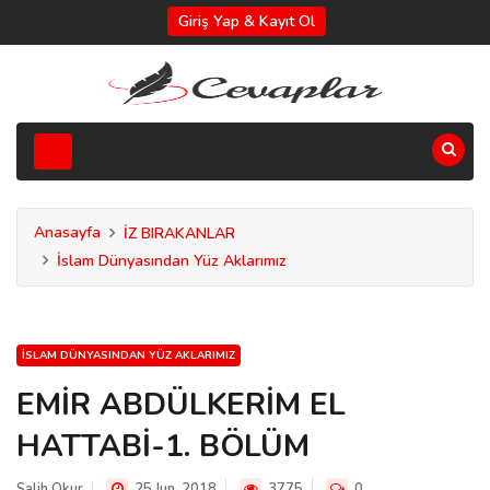
Giriş Yap & Kayıt Ol
Anasayfa
İZ BIRAKANLAR
İslam Dünyasından Yüz Aklarımız
İSLAM DÜNYASINDAN YÜZ AKLARIMIZ
EMİR ABDÜLKERİM EL
HATTABİ-1. BÖLÜM
Salih Okur
25 Jun, 2018
3775
0