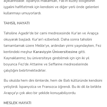
açıklarındadır. İspanyol makamları, Fas'ın kuzey bölgesinin
işgalini hafifletmek için kendisini ve diğer yerli önde gelenleri
kullanmayı umuyorlardı.
TAHSİL HAYATI
Tahsiline Agadir'de bir cami medresesinde Kur'an ve Arapça
okuyarak başladı. Kur'an'ı ezberledi. Daha sonra tahsilini
tamamlamak üzere Melile'ye, ardından yirmi yaşındayken, Fez
kentindeki meşhur
Karaviyyin Üniversitesine
gitti.
Kaynaklarımız, bu üniversiteye girebilmek için için iki yıl
boyunca Fez'de Attarine ve Seffarine medreselerinde
çalıştığını belirtmektedirler.
Bu okulda hem dini ilimlerde, hem de Batı kültüründe kendisini
yetiştirdi. İspanyolca ve Fransızca öğrendi. Bu iki dil ile birlikte
Arapça'yı çok akıcı bir şekilde konuşabiliyordu.
MESLEK HAYATI