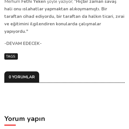
Merhum
Fethi Yeken
şöyle yazıyor; "
Hiçbir zaman savaş
hali onu ıslahatlar yapmaktan alıkoymamıştı. Bir
taraftan cihad ediyordu, bir taraftan da halkın ticari, zırai
ve eğitimini ilgilendiren konularda çalışmalar
yapıyordu."
-DEVAM EDECEK-
TAGS:
0 YORUMLAR
Yorum yapın