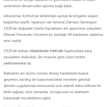
sistemlerin devam eden işlevine bağlı kaldı..
Alhucemas Körfezi'yle birbirinden ayrılan iki bölgenin ulaşım
bağlantısı zayıftı. İspanyol vali General Dámaso Berenguer
1920'de doğudaki Cibela topraklarını ele geçirmeye çalışırken,
Manuel Fernandez Silvestre'ye, batıdaki Rif kabilesine saldırma
emri verildi.
1920'de babası
Abdülkadir Hattabi
İspanyollara karşı
savaşırken öldürüldü. Bir rivayete göre ölüm nedeni
zehirlenmesi
idi.
Babasının ani ölümü sonrası direniş hareketinin başına
geçerken, kardeşi de başkumandanlık mevkiine getirildi.
Şeriatın uygulanması konusunda ısrar ederek daha istikrarlı bir
birlik sağladı. Aynı zamanda, Avrupa usul ve silahlarını
kullanarak mücahidlerini eğitti.