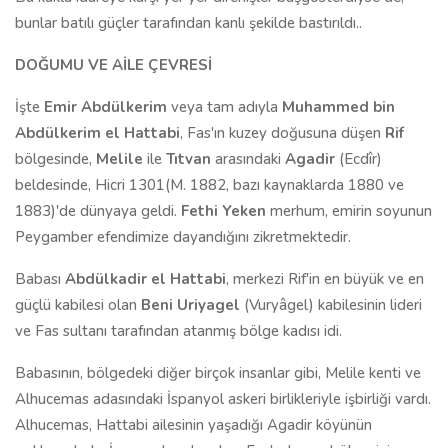
bunlar batılı güçler tarafından kanlı şekilde bastırıldı..
DOĞUMU VE AİLE ÇEVRESİ
İşte
Emir Abdülkerim
veya tam adıyla
Muhammed bin
Abdülkerim el Hattabi
, Fas'ın kuzey doğusuna düşen
Rif
bölgesinde,
Melile
ile
Tıtvan
arasındaki
Agadir
(Ecdîr)
beldesinde, Hicri 1301(M. 1882, bazı kaynaklarda 1880 ve
1883)'de dünyaya geldi.
Fethi Yeken
merhum, emirin soyunun
Peygamber efendimize dayandığını zikretmektedir.
Babası
Abdülkadir el Hattabi
, merkezi Rif'in en büyük ve en
güçlü kabilesi olan
Beni Uriyagel
(Vuryâgel) kabilesinin lideri
ve Fas sultanı tarafından atanmış bölge kadısı idi.
Babasının, bölgedeki diğer birçok insanlar gibi, Melile kenti ve
Alhucemas adasındaki İspanyol askeri birlikleriyle işbirliği vardı.
Alhucemas, Hattabi ailesinin yaşadığı Agadir köyünün