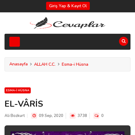
Giriş Yap & Kayıt Ol
Anasayfa
ALLAH C.C.
Esma-i Hüsna
ESMA-I HÜSNA
EL-VÂRİS
Ali Bozkurt
09 Sep, 2020
3738
0