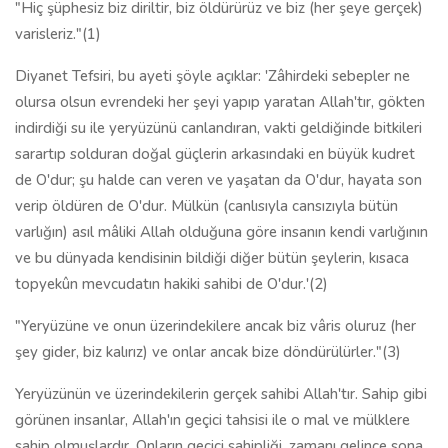
"Hiç şüphesiz biz diriltir, biz öldürürüz ve biz (her şeye gerçek)
varisleriz."(1)
Diyanet Tefsiri, bu ayeti şöyle açıklar: 'Zâhirdeki sebepler ne
olursa olsun evrendeki her şeyi yapıp yaratan Allah'tır, gökten
indirdiği su ile yeryüzünü canlandıran, vakti geldiğinde bitkileri
sarartıp solduran doğal güçlerin arkasındaki en büyük kudret
de O'dur; şu halde can veren ve yaşatan da O'dur, hayata son
verip öldüren de O'dur. Mülkün (canlısıyla cansızıyla bütün
varlığın) asıl mâliki Allah olduğuna göre insanın kendi varlığının
ve bu dünyada kendisinin bildiği diğer bütün şeylerin, kısaca
topyekûn mevcudatın hakiki sahibi de O'dur.'(2)
"Yeryüzüne ve onun üzerindekilere ancak biz vâris oluruz (her
şey gider, biz kalırız) ve onlar ancak bize döndürülürler."(3)
Yeryüzünün ve üzerindekilerin gerçek sahibi Allah'tır. Sahip gibi
görünen insanlar, Allah'ın geçici tahsisi ile o mal ve mülklere
sahip olmuşlardır. Onların geçici sahipliği, zamanı gelince sona