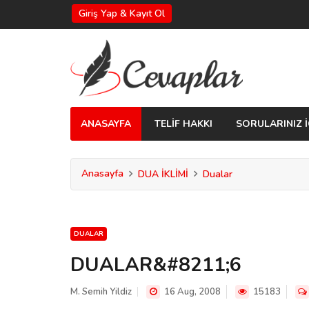
Giriş Yap & Kayıt Ol
ANASAYFA
TELİF HAKKI
SORULARINIZ İ
Anasayfa
DUA İKLİMİ
Dualar
DUALAR
DUALAR&#8211;6
M. Semih Yildiz
16 Aug, 2008
15183