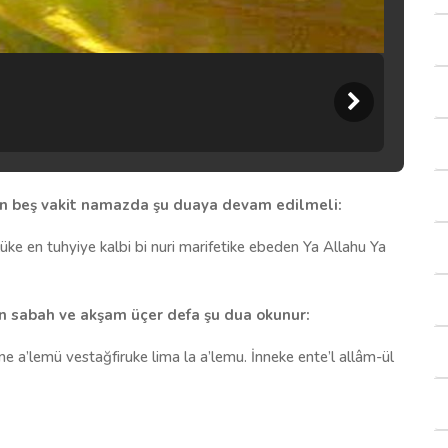
çin beş vakit namazda şu duaya devam edilmeli:
lüke en tuhyiye kalbi bi nuri marifetike ebeden Ya Allahu Ya
çin sabah ve akşam üçer defa şu dua okunur:
ne a’lemü vestağfiruke lima la a’lemu. İnneke ente’l allâm-ül