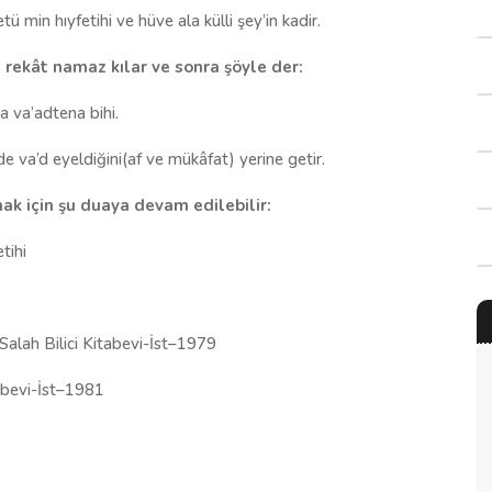
ü min hıyfetihi ve hüve ala külli şey’in kadir.
i rekât namaz kılar ve sonra şöyle der:
 va’adtena bihi.
 de va’d eyeldiğini(af ve mükâfat) yerine getir.
k için şu duaya devam edilebilir:
tihi
lah Bilici Kitabevi-İst–1979
bevi-İst–1981