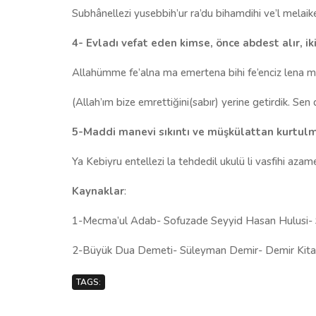
Subhânellezi yusebbih’ur ra’du bihamdihi ve’l melaiket
4- Evladı vefat eden kimse, önce abdest alır, ik
Allahümme fe’alna ma emertena bihi fe’enciz lena ma
(Allah’ım bize emrettiğini(sabır) yerine getirdik. Sen
5-Maddi manevi sıkıntı ve müşkülattan kurtulma
Ya Kebiyru entellezi la tehdedil ukulü li vasfihi azame
Kaynaklar
:
1-Mecma’ul Adab- Sofuzade Seyyid Hasan Hulusi- Sa
2-Büyük Dua Demeti- Süleyman Demir- Demir Kita
TAGS: