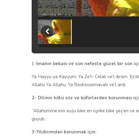
1-
İmanın bekası ve son nefeste güzel bir son i
Ya Hayyu ya Kayyum. Ya Ze’l- Celali ve’l-ikram. Es’e
Allahu Ya Allahu. Ya Bedi’essemavati ve’l ardi.
2- Dilinin kötü söz ve küfürlerden korunması i
“Allahümme inni euzu bike en üşrike bike şey’en ve e
guyub.
3-Yıldırımdan korunmak için: