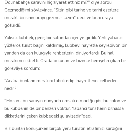
Dolmabahçe sarayını hiç ziyaret ettiniz mi?” diye sordu.
Gezmediğimi söyleyince, “Sizin gibi tarihe ve tarihi eserlere
meraklı birisinin orayı gezmesi lazım” dedi ve beni oraya
götürdü.
Yüksek kubbeli, geniş bir salondan içeriye girdik. Yerli yabancı
yüzlerce turist başını kaldırmış, kubbeyi hayretle seyrediyor, bir
yandan da can kulağıyla rehberlerini dinliyorlardı. Bu hal
merakımı celbetti. Orada bulunan ve bizimle hemşehri çıkan bir
görevliye sordum:
“Acaba bunların merakını tahrik edip, hayretlerini celbeden
nedir?”
“Hocam, bu sarayın dünyada emsali olmadığı gibi, bu salon ve
bu kubbenin de bir benzeri yoktur. Yabancı turistlerin bilhassa
dikkatlerini çeken kubbedeki şu avizedir.”dedi.
Biz bunları konuşurken birçok yerli turistin etrafımızı sardığını