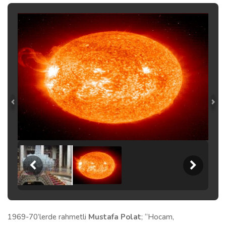
1969-70’lerde rahmetli
Mustafa Polat
; “Hocam,