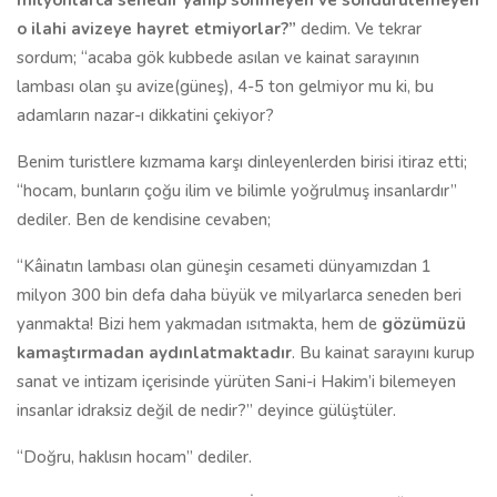
milyonlarca senedir yanıp sönmeyen ve söndürülemeyen
o ilahi avizeye hayret etmiyorlar?”
dedim. Ve tekrar
sordum; “acaba gök kubbede asılan ve kainat sarayının
lambası olan şu avize(güneş), 4-5 ton gelmiyor mu ki, bu
adamların nazar-ı dikkatini çekiyor?
Benim turistlere kızmama karşı dinleyenlerden birisi itiraz etti;
“hocam, bunların çoğu ilim ve bilimle yoğrulmuş insanlardır”
dediler. Ben de kendisine cevaben;
“Kâinatın lambası olan güneşin cesameti dünyamızdan 1
milyon 300 bin defa daha büyük ve milyarlarca seneden beri
yanmakta! Bizi hem yakmadan ısıtmakta, hem de
gözümüzü
kamaştırmadan aydınlatmaktadır
. Bu kainat sarayını kurup
sanat ve intizam içerisinde yürüten Sani-i Hakim’i bilemeyen
insanlar idraksiz değil de nedir?” deyince gülüştüler.
“Doğru, haklısın hocam” dediler.