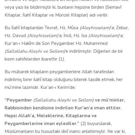
veya yazı ile bildirmiştir ki, bunların hepsine birden (Semavî
Kitaplar, İlahî Kitaplar ve Münzel Kitaplar) adı verilir.
Bu İlahî kitaplardan Tevrat, Hz. Mûsa
(Aleyhisselam)
’a; Zebur,
Hz. Davud
(Aleyhisselam)
’a; İncil, Hz. İsa
(Aleyhisselam)
’a;
Kur’an-ı Hakîm de Son Peygamber Hz. Muhammed
(Sallallahu Aleyhi ve Sellem)
’e indirilmiştir. Diğerleri de bir
kısım sahifelerden ibarettir (1).
Bu mübarek kitapların peygamberlere Allah tarafından
indirilmiş birer ilahî kitap olduğunu bilerek tasdik etmek, her
mü’mine lazımdır. Kur’an-ı Kerim’de:
“Peygamber
(Sallallahu Aleyhi ve Sellem)
ve mü’minler,
Rabbisinden kendisine indirilen Kur’an’a iman ettiler.
Hepsi Allah’a, Meleklerine, Kitaplarına ve
Peygamberlerine iman eylediler.”
(2) buyurularak,
Müslümanların bu husustaki dinî inancı anlatılmıştır. Ne var ki,