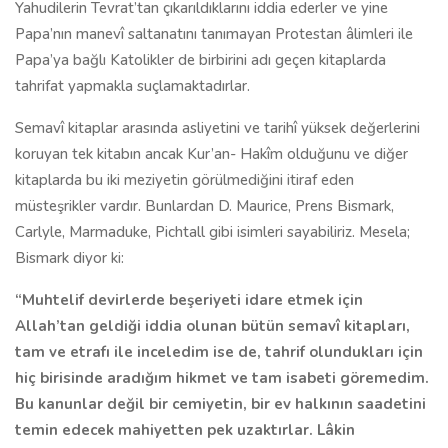
Yahudilerin Tevrat’tan çıkarıldıklarını iddia ederler ve yine
Papa’nın manevî saltanatını tanımayan Protestan âlimleri ile
Papa’ya bağlı Katolikler de birbirini adı geçen kitaplarda
tahrifat yapmakla suçlamaktadırlar.
Semavî kitaplar arasında asliyetini ve tarihî yüksek değerlerini
koruyan tek kitabın ancak Kur’an- Hakîm olduğunu ve diğer
kitaplarda bu iki meziyetin görülmediğini itiraf eden
müsteşrikler vardır. Bunlardan D. Maurice, Prens Bismark,
Carlyle, Marmaduke, Pichtall gibi isimleri sayabiliriz. Mesela;
Bismark diyor ki:
“Muhtelif devirlerde beşeriyeti idare etmek için
Allah’tan geldiği iddia olunan bütün semavî kitapları,
tam ve etrafı ile inceledim ise de, tahrif olundukları için
hiç birisinde aradığım hikmet ve tam isabeti göremedim.
Bu kanunlar değil bir cemiyetin, bir ev halkının saadetini
temin edecek mahiyetten pek uzaktırlar. Lâkin