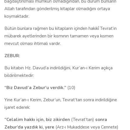
bağdaştırılması mümkün olmadığından, bu durum bunların
Allah tarafından gönderilmiş kitaplar olmadığını ortaya
koymaktadır.
Bütün bunlara rağmen bu kitapların içinden hakikî Tevrat’ın
mübarek ayetlerinden bir kısmının tamamen veya kısmen
mevcut olması ihtimali vardır.
ZEBUR:
Bu kitabın Hz. Davud’a indirildiğini, Kur’an-ı Kerim açıkça
bildirilmektedir:
“Biz Davud’a Zebur’u verdik.”
(10)
Yine Kur’an-ı Kerim, Zebur’un, Tevrat’tan sonra indirildiğine
işaret ederek:
“Celalim hakkı için, biz zikirden
(Tevrat’tan)
sonra
Zebur’da yazdık ki, yere
(Arz-ı Mukaddese veya Cennete)