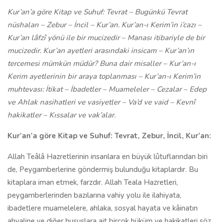
Kur’an’a göre Kitap ve Suhuf: Tevrat – Bugünkü Tevrat
nüshaları – Zebur – İncil – Kur’an. Kur’an-ı Kerim’in i’cazı –
Kur’an lâfzî yönü ile bir mucizedir – Manası itibariyle de bir
mucizedir. Kur’an ayetleri arasındaki insicam – Kur’an’ın
tercemesi mümkün müdür? Buna dair misaller – Kur’an-ı
Kerim ayetlerinin bir araya toplanması – Kur’an-ı Kerim’in
muhtevası: İtikat – İbadetler – Muameleler – Cezalar – Edep
ve Ahlak nasihatleri ve vasiyetler – Va’d ve vaid – Kevnî
hakikatler – Kıssalar ve vak’alar.
Kur’an’a göre Kitap ve Suhuf: Tevrat, Zebur, İncil, Kur’an:
Allah Teâlâ Hazretlerinin insanlara en büyük lûtuflarından biri
de, Peygamberlerine göndermiş bulunduğu kitaplardır. Bu
kitaplara iman etmek, farzdır. Allah Teala Hazretleri,
peygamberlerinden bazılarına vahiy yolu ile ilahiyata,
ibadetlere muamelelere, ahlaka, sosyal hayata ve kâinatın
ahvaline ve diğer hususlara ait birçok hüküm ve hakikatleri söz