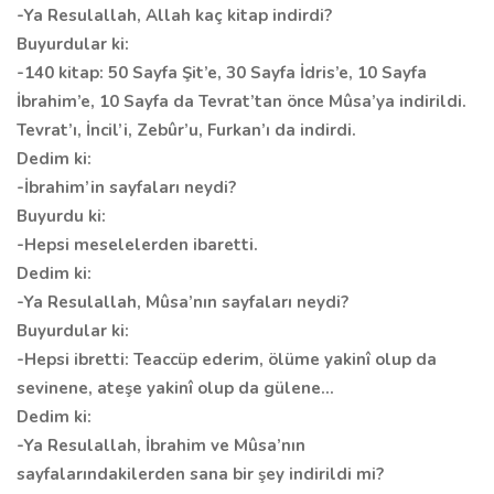
-Ya Resulallah, Allah kaç kitap indirdi?
Buyurdular ki:
-140 kitap: 50 Sayfa Şit’e, 30 Sayfa İdris’e, 10 Sayfa
İbrahim’e, 10 Sayfa da Tevrat’tan önce Mûsa’ya indirildi.
Tevrat’ı, İncil’i, Zebûr’u, Furkan’ı da indirdi.
Dedim ki:
-İbrahim’in sayfaları neydi?
Buyurdu ki:
-Hepsi meselelerden ibaretti.
Dedim ki:
-Ya Resulallah, Mûsa’nın sayfaları neydi?
Buyurdular ki:
-Hepsi ibretti: Teaccüp ederim, ölüme yakinî olup da
sevinene, ateşe yakinî olup da gülene…
Dedim ki:
-Ya Resulallah, İbrahim ve Mûsa’nın
sayfalarındakilerden sana bir şey indirildi mi?