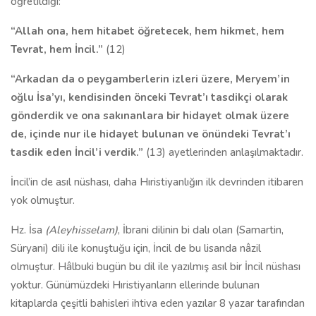
öğretildiği:
“Allah ona, hem hitabet öğretecek, hem hikmet, hem
Tevrat, hem İncil.”
(12)
“Arkadan da o peygamberlerin izleri üzere, Meryem’in
oğlu İsa’yı, kendisinden önceki Tevrat’ı tasdikçi olarak
gönderdik ve ona sakınanlara bir hidayet olmak üzere
de, içinde nur ile hidayet bulunan ve önündeki Tevrat’ı
tasdik eden İncil’i verdik.”
(13) ayetlerinden anlaşılmaktadır.
İncil’in de asıl nüshası, daha Hıristiyanlığın ilk devrinden itibaren
yok olmuştur.
Hz. İsa
(Aleyhisselam)
, İbrani dilinin bi dalı olan (Samartin,
Süryani) dili ile konuştuğu için, İncil de bu lisanda nâzil
olmuştur. Hâlbuki bugün bu dil ile yazılmış asıl bir İncil nüshası
yoktur. Günümüzdeki Hıristiyanların ellerinde bulunan
kitaplarda çeşitli bahisleri ihtiva eden yazılar 8 yazar tarafından