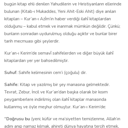
bugün kitap ehli denilen Yahudilerin ve Hıristiyanların ellerinde
bulunan (Kitab-ı Mukaddes, Yeni Ahit-Eski Ahit) diye anılan
kitapları – Kur’an-ı Azîm’in haber verdiği ilahî kitaplardan
olduğunu – kabul etmek ve inanmak mümkün değildir. Çünkü;
bunların sonradan uydurulmuş olduğu açıktır ve bunlar birer
tarih mecmuası gibi şeylerdir.
Kur’an-ı Kerim’de semavî sahifelerden ve diğer büyük ilahî
kitaplardan yer yer bahsedilmiştir.
Suhuf
:
Sahife kelimesinin cem’i (çoğulu) dir.
Sahife
:
Kitap ve yazılmış bir şey manasına gelmektedir.
Tevrat, Zebur, İncil ve Kur’an’dan başka olarak bir kısım
peygamberlere indirilmiş olan ilahî kitaplar manasında
kullanmış ve öyle meşhur olmuştur. Kur’an-ı Kerim’de:
“Doğrusu bu
(yeni; küfür ve ma’siyetten temizlenme, Allah’ın
adını anıp namaz kılmak, ahireti dünya hayatına tercih etmek,