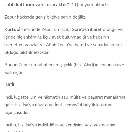
s
alih kullarım varis olacaktır.”
(11) buyurmaktadır.
Zebur hakkında geniş bilgiye sahip değiliz.
Kurtubî
Tefsirinde Zebur’un (150) Sûre’den ibaret olduğu ve
içinde hiç ahkâm ile ilgili ayet bulunmadığı ve hepsinin
hikmetler, vaazlar ve Allah Teala’ya hamd ve senadan ibaret
olduğu bildirilmektedir.
Bugün Zebur’un tahrif edilmiş şekli (Eski Ahid)’in sonuna ilave
edilmiştir.
İNCİL:
İncil, lügatte ilim ve hikmetin aslı, müjfe ve beşaret manalarına
gelir. Hz. İsa’ya nâzil olan İncil, semavî 4 büyük kitaptan
üçüncüsüdür.
İncil’in, Hz. İsa’ya indirildiğini ve kendisine yazı yazmasının