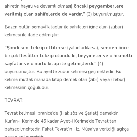
ahiretin hayırlı ve devamlı olması)
önceki peygamberlere
verilmiş olan sahifelerde de vardır.”
(3) buyurulmuştur.
Bazen bütün semavî kitaplar ile sahifeleri içine alan (zübur)
kelimesi ile ifade edilmiştir:
“Şimdi seni tekzip ettilerse
(yalanladılarsa)
,
senden önce
birçok Resûller tekzip olundu ki, beyyineler ve o hikmetli
sayfalar ve o nurlu kitap ile gelmişlerdi.”
(4)
buyurulmuştur. Bu ayette zübur kelimesi geçmektedir. Bu
kelime mutlak manada kitap demek olan (zibr) veya (zebur)
kelimesinin çoğuludur.
TEVRAT:
Tevrat kelimesi İbranice’de (Hak söz ve Şeriat) demektir.
Kur’an-ı Kerim’de 45 kadar Ayet-i Kerime’de Tevrat’tan
bahsedilmektedir. Fakat Tevrat’ın Hz. Mûsa’ya verildiği açıkça