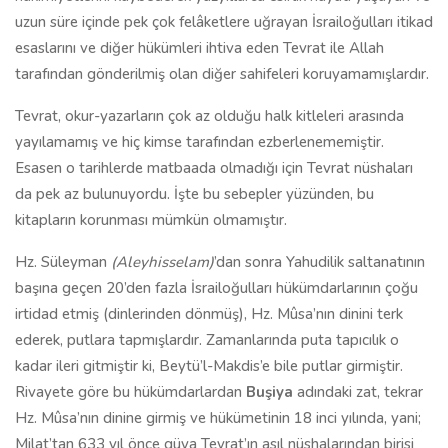
uzun süre içinde pek çok felâketlere uğrayan İsrailoğulları itikad
esaslarını ve diğer hükümleri ihtiva eden Tevrat ile Allah
tarafından gönderilmiş olan diğer sahifeleri koruyamamışlardır.
Tevrat, okur-yazarların çok az olduğu halk kitleleri arasında
yayılamamış ve hiç kimse tarafından ezberlenememiştir.
Esasen o tarihlerde matbaada olmadığı için Tevrat nüshaları
da pek az bulunuyordu. İşte bu sebepler yüzünden, bu
kitapların korunması mümkün olmamıştır.
Hz. Süleyman
(Aleyhisselam)
’dan sonra Yahudilik saltanatının
başına geçen 20’den fazla İsrailoğulları hükümdarlarının çoğu
irtidad etmiş (dinlerinden dönmüş), Hz. Mûsa’nın dinini terk
ederek, putlara tapmışlardır. Zamanlarında puta tapıcılık o
kadar ileri gitmiştir ki, Beytü’l-Makdis’e bile putlar girmiştir.
Rivayete göre bu hükümdarlardan
Buşiya
adındaki zat, tekrar
Hz. Mûsa’nın dinine girmiş ve hükümetinin 18 inci yılında, yani;
Milat’tan 633 yıl önce güya Tevrat’ın asıl nüshalarından birisi