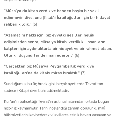
beyan edilmemiştir:
“Mûsa’ya da kitap verdik ve benden başka bir vekil
edinmeyin diye, onu
(Kitab’ı)
İsrailoğulları için bir hidayet
rehberi kıldık.”
(5)
“Azametim hakkı için, biz evvelki nesilleri helâk
edişimizden sonra, Mûsa’ya kitabı verdik ki, insanların
kalpleri için aydınlıklarla bir hidayet ve bir rahmet olsun.
Olur ki, düşünürler de iman ederler.”
(6)
“Gerçekten biz Mûsa’ya Peygamberlik verdik ve
İsrailoğuları’na da kitabı miras bıraktık.”
(7)
Sunduğumuz bu üç örnek gibi, birçok ayetlerde Tevrat’tan
sadece (Kitap) diye bahsedilmektedir.
Kur’an’ın bahsettiği Tevrat’ın asıl nüshalarından ortada bugün
hiçbir iz kalmamıştır. Tarih incelendiği zaman görülür ki, millî
hâkimiyetlerini kaybederek yüzyıllarca esirlik hayatı yaşayan ve