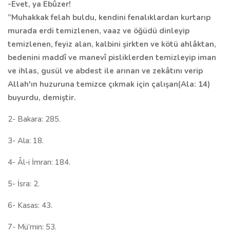
-Evet, ya Ebûzer!
”Muhakkak felah buldu, kendini fenalıklardan kurtarıp
murada erdi temizlenen, vaaz ve öğüdü dinleyip
temizlenen, feyiz alan, kalbini şirkten ve kötü ahlâktan,
bedenini maddî ve manevî pisliklerden temizleyip iman
ve ihlas, gusül ve abdest ile arınan ve zekâtını verip
Allah'ın huzuruna temizce çıkmak için çalışan(Ala: 14)
buyurdu, demiştir.
2- Bakara: 285.
3- Ala: 18.
4- Âl-i İmran: 184.
5- İsra: 2.
6- Kasas: 43.
7- Mü’min: 53.