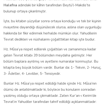
Halefna
adındaki bir kâhin tarafından Beytü’l-Makdis’te
bulunup ortaya çıkarılmıştır.
İşte, bu kitabın yüzyıllar sonra ortaya konduğu ve tek bir kişinin
rivayetine dayandığı düşünülecek olursa, aslına olan uygunluğu
hakkında bir fikir edinmek herhalde mümkün olur. Yahudilerin
Tevrat dedikleri ve nüshalarını çoğalttıkları kitap işte budur.
Hz. Mûsa’ya nispet edilerek çoğaltılan ve zamanımıza kadar
gelen Tevrat kitabı 39 bölümden meydaha gelmiştir. Her
bölüm baplara ayrılmış ve ayetlere numaralar konmuştur. Bu
kitapta beş büyük bölüm vardır. Bunlar da: 1- Tekvin, 2- Huruç,
3- Âdetler, 4- Levililer, 5- Tensiyedir.
Bunlar Hz. Mûsa’ya nispet edildiği halde içinde Hz. Mûsa’nın
ölümü de anlatılmaktadır ki, böylece bu konuların sonradan
yazılmış olduğu ortaya çıkmaktadır. Zaten Kur’an-ı Kerim’de
Tevrat’ın Yahudiler tarafından tahrif edildiği açıklanmaktadır: