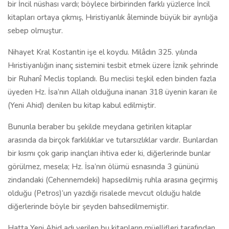
bir İncil nüshası vardı; böylece birbirinden farklı yüzlerce İncil
kitapları ortaya çıkmış, Hıristiyanlık âleminde büyük bir ayrılığa
sebep olmuştur.
Nihayet Kral Kostantin işe el koydu. Milâdın 325. yılında
Hıristiyanlığın inanç sistemini tesbit etmek üzere İznik şehrinde
bir Ruhanî Meclis toplandı. Bu meclisi teşkil eden binden fazla
üyeden Hz. İsa’nın Allah olduğuna inanan 318 üyenin kararı ile
(Yeni Ahid) denilen bu kitap kabul edilmiştir.
Bununla beraber bu şekilde meydana getirilen kitaplar
arasında da birçok farklılıklar ve tutarsızlıklar vardır. Bunlardan
bir kısmı çok garip inançları ihtiva eder ki, diğerlerinde bunlar
görülmez, mesela; Hz. İsa’nın ölümü esnasında 3 gününü
zindandaki (Cehennemdeki) hapsedilmiş ruhla arasına geçirmiş
olduğu (Petros)’un yazdığı risalede mevcut olduğu halde
diğerlerinde böyle bir şeyden bahsedilmemiştir.
Hatta Yeni Ahid adı verilen bu kitapların müellifleri tarafından