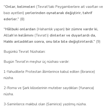
“Onlar, kelimeleri
(Tevrat’taki Peygamberlere ait vasıfları ve
bazı ayetleri)
yerlerinden oynatarak değiştirir, tahrif
ederler.”
(8)
“Hâlbuki onlardan
(Hahamlık yapan)
bir zümre vardır ki,
Allah’ın kelâmını
(Tevrat’ı)
dinlerler ve duyarlardı da,
Hakkı anladıktan sonra, onu bile bile değiştirirlerdi.”
(9)
Bugünkü Tevrat Nüshaları:
Bugün Tevrat’ın meşhur üç nüshası vardır:
1-Yahudilerle Protestan âlimlerince kabul edilen (İbranice)
nüsha.
2-Roma ve Şark kiliselerinin muteber saydıkları (Yunanca)
nüsha.
3-Samirilerce makbul olan (Samirice) yazılmış nüsha.