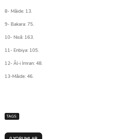
8- Mâide: 13.
9- Bakara: 75.
10- Nisâ: 163.
11- Enbiya: 105.
12- Âl-i İmran: 48.
13-Mâide: 46.
TAGS:
0 YORUMLAR