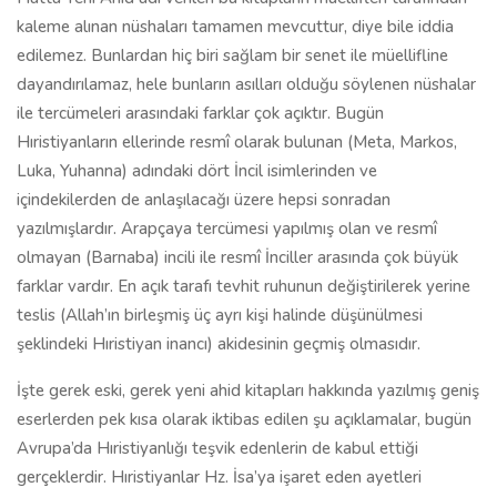
kaleme alınan nüshaları tamamen mevcuttur, diye bile iddia
edilemez. Bunlardan hiç biri sağlam bir senet ile müellifline
dayandırılamaz, hele bunların asılları olduğu söylenen nüshalar
ile tercümeleri arasındaki farklar çok açıktır. Bugün
Hıristiyanların ellerinde resmî olarak bulunan (Meta, Markos,
Luka, Yuhanna) adındaki dört İncil isimlerinden ve
içindekilerden de anlaşılacağı üzere hepsi sonradan
yazılmışlardır. Arapçaya tercümesi yapılmış olan ve resmî
olmayan (Barnaba) incili ile resmî İnciller arasında çok büyük
farklar vardır. En açık tarafı tevhit ruhunun değiştirilerek yerine
teslis (Allah’ın birleşmiş üç ayrı kişi halinde düşünülmesi
şeklindeki Hıristiyan inancı) akidesinin geçmiş olmasıdır.
İşte gerek eski, gerek yeni ahid kitapları hakkında yazılmış geniş
eserlerden pek kısa olarak iktibas edilen şu açıklamalar, bugün
Avrupa’da Hıristiyanlığı teşvik edenlerin de kabul ettiği
gerçeklerdir. Hıristiyanlar Hz. İsa’ya işaret eden ayetleri