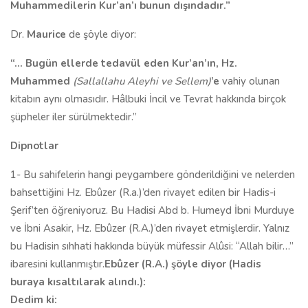
Muhammedilerin Kur’an’ı bunun dışındadır.”
Dr.
Maurice
de şöyle diyor:
“… Bugün ellerde tedavül eden Kur’an’ın, Hz.
Muhammed
(Sallallahu Aleyhi ve Sellem)
’e
vahiy olunan
kitabın aynı olmasıdır. Hâlbuki İncil ve Tevrat hakkında birçok
şüpheler iler sürülmektedir.”
Dipnotlar
1- Bu sahifelerin hangi peygambere gönderildiğini ve nelerden
bahsettiğini Hz. Ebûzer (R.a.)’den rivayet edilen bir Hadis-i
Şerif’ten öğreniyoruz. Bu Hadisi Abd b. Humeyd İbni Murduye
ve İbni Asakir, Hz. Ebûzer (R.A.)’den rivayet etmişlerdir. Yalnız
bu Hadisin sıhhati hakkında büyük müfessir Alûsi: “Allah bilir…”
ibaresini kullanmıştır.
Ebûzer (R.A.) şöyle diyor (Hadis
buraya kısaltılarak alındı.):
Dedim ki: