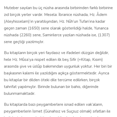
Muteber sayılan bu üç nüsha arasında birbirinden farklı birbirine
zıd birçok yerler vardır. Mesela: İbranice nüshada, Hz. Âdem
(Aleyhisselam)’ın yaratılışından, Hz. Nûh’un Tufan’ına kadar
geçen zaman (1650) sene olarak gösterildiği halde, Yunanca
nüshada (2260) sene, Samirilerce yazılan nüshada ise, (1307)
sene geçtiği yazılmıştır.
Bu kitapların birçok yeri faydasız ve ifadeleri düzgün değildir,
hele Hz. Mûsa’ya nispet edilen ilk beş Sifir (=Kitap, Kısım)
arasında şive ve üslûp bakımından uygunluk yoktur. Her biri bir
başkasının kalemi ile yazıldığını açıkça göstermektedir. Ayrıca
bu kitaplar bir dilden öteki dile tercüme edilirken, birçok
tahrifat yapılmıştır. Birinde bulunan bir bahis, diğerinde
bulunmamaktadır.
Bu kitaplarda bazı peygamberlere isnad edilen vak’aların,
peygamberlerin İsmet (Günahsız ve Suçsuz olmak) sıfatları ile