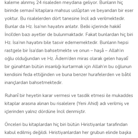
kaleme alınmış 24 risaleden meydana geliyor. Bunların hiç
birinde semavî kitaplara mahsus uslûptan ve beyandan bir eser
yoktur. Bu risalelerden dört tanesine İncil adı verilmektedir.
Bunlar da Hz. İsa’nın hayatını anlatır. Belki içlerinde hakikî
İncil’den bazı ayetler de bulunmaktadır. Fakat bunlardan hiç biri
Hz. İsa’nın hayatını bile tasvir edememektedir. Bunların hepsi
rastgele bir İsa’dan bahsetmekte ve onun – haşâ – Allah’ın
oğlu olduğundan ve Hz. Âdem’den miras olarak gelen hayalî
bir günahtan bütün insanlığı kurtarmak için Allah’ın bu oğlunun
kendisini feda ettiğinden ve buna benzer hurafelerden ve bâtıl
inançlardan bahsetmektedir.
Ruhanî bir heyetin karar vermesi ve tasdik etmesi ile mukaddes
kitaplar arasına alınan bu risalelere (Yeni Ahid) adı verilmiş ve
içlerinden yalnız dördüne İncil denmiştir.
Önceleri bu kitaplardan hiç biri bütün Hıristiyanlar tarafından
kabul edilmiş değildi. Hıristiyanlardan her grubun elinde başka