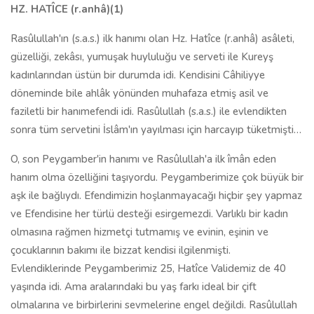
HZ. HATÎCE (r.anhâ)(1)
Rasûlullah'ın (s.a.s.) ilk hanımı olan Hz. Hatîce (r.anhâ) asâleti,
güzelliği, zekâsı, yumuşak huyluluğu ve serveti ile Kureyş
kadınlarından üstün bir durumda idi. Kendisini Câhiliyye
döneminde bile ahlâk yönünden muhafaza etmiş asil ve
faziletli bir hanımefendi idi. Rasûlullah (s.a.s.) ile evlendikten
sonra tüm servetini İslâm'ın yayılması için harcayıp tüketmişti…
O, son Peygamber'in hanımı ve Rasûlullah'a ilk îmân eden
hanım olma özelliğini taşıyordu. Peygamberimize çok büyük bir
aşk ile bağlıydı. Efendimizin hoşlanmayacağı hiçbir şey yapmaz
ve Efendisine her türlü desteği esirgemezdi. Varlıklı bir kadın
olmasına rağmen hizmetçi tutmamış ve evinin, eşinin ve
çocuklarının bakımı ile bizzat kendisi ilgilenmişti.
Evlendiklerinde Peygamberimiz 25, Hatîce Validemiz de 40
yaşında idi. Ama aralarındaki bu yaş farkı ideal bir çift
olmalarına ve birbirlerini sevmelerine engel değildi. Rasûlullah