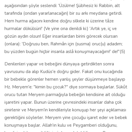
aşağısından şöyle seslendi: 'Üzülme! Şübhesiz ki Rabbin, alt
tarafında (ondan yararlanacağın) bir su arkı meydana getirdi.
Hem hurma ağacını kendine doğru silkele ki üzerine tâze
hurmalar dökülsün!' (Ve yine ona denildi ki:) 'Artık ye, iç ve
gözün aydın olsun! Eğer insanlardan birini görecek olursan
(onlara): 'Doğrusu ben, Rahmân için (susma) oruc(u) adadım;
bu yüzden bugün hiçbir insanla aslâ konuşmayacağım!' de!"(5)
Denilenleri yapar ve bebeğini dünyaya getirdikten sonra
yavrusunu da alıp Kudüs'e doğru gider. Fakat onu kucağında
bir bebekle görenler hemen yanlış şeyler düşünmeye başlayıp
Hz. Meryem'e: "kimin bu çocuk?" diye sormaya başlarlar. Sükût
orucu tutan Meryem parmağıyla bebeğin kendisine ait olduğu
işaretini yapar. Bunun üzerine çevresindeki insanlar daha çok
sinirlenir ve Meryem'in kendileriyle konuşup her şeyi açıklaması
gerektiğini söylerler. Meryem yine çocuğu işaret eder ve bebek
konuşmaya başlar. Allah'ın kulu ve Peygamberi olduğunu,