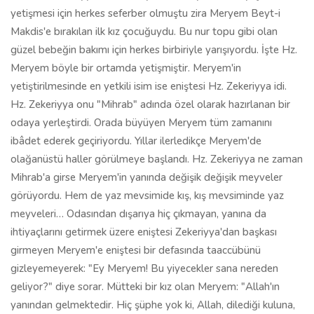
yetişmesi için herkes seferber olmuştu zira Meryem Beyt-i
Makdis'e bırakılan ilk kız çocuğuydu. Bu nur topu gibi olan
güzel bebeğin bakımı için herkes birbiriyle yarışıyordu. İşte Hz.
Meryem böyle bir ortamda yetişmiştir. Meryem'in
yetiştirilmesinde en yetkili isim ise eniştesi Hz. Zekeriyya idi.
Hz. Zekeriyya onu "Mihrab" adında özel olarak hazırlanan bir
odaya yerleştirdi. Orada büyüyen Meryem tüm zamanını
ibâdet ederek geçiriyordu. Yıllar ilerledikçe Meryem'de
olağanüstü haller görülmeye başlandı. Hz. Zekeriyya ne zaman
Mihrab'a girse Meryem'in yanında değişik değişik meyveler
görüyordu. Hem de yaz mevsimide kış, kış mevsiminde yaz
meyveleri… Odasından dışarıya hiç çıkmayan, yanına da
ihtiyaçlarını getirmek üzere eniştesi Zekeriyya'dan başkası
girmeyen Meryem'e eniştesi bir defasında taaccübünü
gizleyemeyerek: "Ey Meryem! Bu yiyecekler sana nereden
geliyor?" diye sorar. Mütteki bir kız olan Meryem: "Allah'ın
yanından gelmektedir. Hiç şüphe yok ki, Allah, dilediği kuluna,