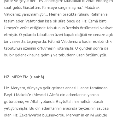
yatar ve şöyle der: "Ey anneciğim! Muhakkak ki vefat edeceğim
saat geldi. Guslettim. Kimseye sargımı açma." Mübârek
Validemiz yanılmamıştır… Hemen oracıkta rûhunu Rahman'a
teslim eder. Vefatından kısa bir süre önce de Hz. Esmâ binti
Ümeys'e vefat ettiğinde tabutunun üzerinin örtülmesini vasiyet
etmiştir. O yıllarda tabutların üzeri kapalı değildi ve cenaze açık
bir vaziyette taşınıyordu. Fâtımâ Validemiz o kadar edebli idi ki
tabutunun üzerinin örtülmesini istemiştir. O günden sonra da
bu bir gelenek haline gelmiş ve tabutların üzeri örtülmüştür.
HZ. MERYEM (r.anhâ)
Hz. Meryem, dünyaya gelir gelmez annesi Hanne tarafından
Beyt-i Makdis'e (Mescid-i Aksâ) din adamlarının yanına
götürülmüş ve Allah yolunda Beytullah hizmetkârı olarak
yetiştirilmiştir. Bu din adamlarının arasında teyzesinin zevcesi
olan Hz. Zekeriyya'da bulunuyordu. Meryem'in en iyi şekilde