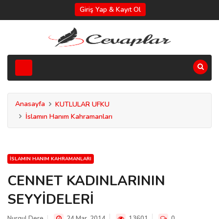
Giriş Yap & Kayıt Ol
Anasayfa
KUTLULAR UFKU
İslamın Hanım Kahramanları
İSLAMIN HANIM KAHRAMANLARI
CENNET KADINLARININ
SEYYİDELERİ
Nurgul Dere
24 Mar, 2014
13601
0