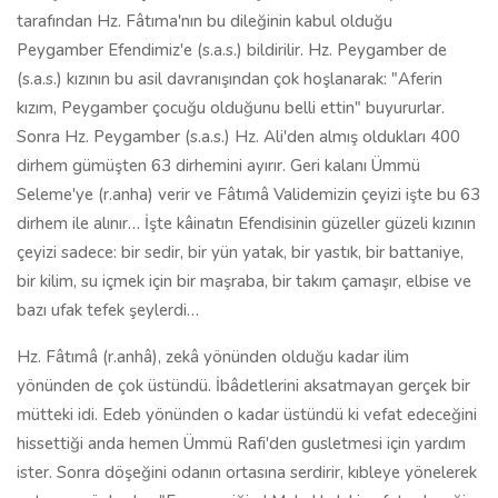
tarafından Hz. Fâtıma'nın bu dileğinin kabul olduğu
Peygamber Efendimiz'e (s.a.s.) bildirilir. Hz. Peygamber de
(s.a.s.) kızının bu asil davranışından çok hoşlanarak: "Aferin
kızım, Peygamber çocuğu olduğunu belli ettin" buyururlar.
Sonra Hz. Peygamber (s.a.s.) Hz. Ali'den almış oldukları 400
dirhem gümüşten 63 dirhemini ayırır. Geri kalanı Ümmü
Seleme'ye (r.anha) verir ve Fâtımâ Validemizin çeyizi işte bu 63
dirhem ile alınır… İşte kâinatın Efendisinin güzeller güzeli kızının
çeyizi sadece: bir sedir, bir yün yatak, bir yastık, bir battaniye,
bir kilim, su içmek için bir maşraba, bir takım çamaşır, elbise ve
bazı ufak tefek şeylerdi…
Hz. Fâtımâ (r.anhâ), zekâ yönünden olduğu kadar ilim
yönünden de çok üstündü. İbâdetlerini aksatmayan gerçek bir
mütteki idi. Edeb yönünden o kadar üstündü ki vefat edeceğini
hissettiği anda hemen Ümmü Rafi'den gusletmesi için yardım
ister. Sonra döşeğini odanın ortasına serdirir, kıbleye yönelerek