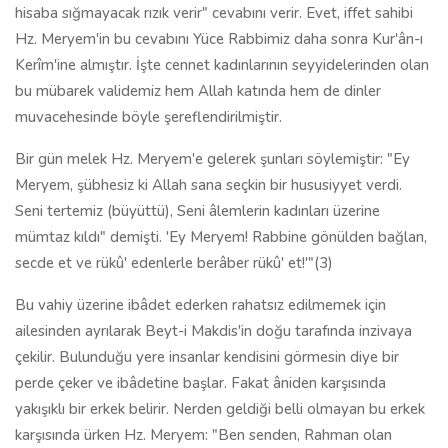
hisaba sığmayacak rızık verir" cevabını verir. Evet, iffet sahibi
Hz. Meryem'in bu cevabını Yüce Rabbimiz daha sonra Kur'ân-ı
Kerîm'ine almıştır. İşte cennet kadınlarının seyyidelerinden olan
bu mübarek validemiz hem Allah katında hem de dinler
muvacehesinde böyle şereflendirilmiştir.
Bir gün melek Hz. Meryem'e gelerek şunları söylemiştir: "Ey
Meryem, şübhesiz ki Allah sana seçkin bir hususiyyet verdi.
Seni tertemiz (büyüttü), Seni âlemlerin kadınları üzerine
mümtaz kıldı" demişti. 'Ey Meryem! Rabbine gönülden bağlan,
secde et ve rükû' edenlerle berâber rükû' et!'"(3)
Bu vahiy üzerine ibâdet ederken rahatsız edilmemek için
ailesinden ayrılarak Beyt-i Makdis'in doğu tarafında inzivaya
çekilir. Bulunduğu yere insanlar kendisini görmesin diye bir
perde çeker ve ibâdetine başlar. Fakat âniden karşısında
yakışıklı bir erkek belirir. Nerden geldiği belli olmayan bu erkek
karşısında ürken Hz. Meryem: "Ben senden, Rahman olan