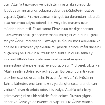
olan Allah'a tapıyordu ve ibâdetlerini asla aksatmıyordu.
İbâdet zamanı gelince odasına çekilir ve ibâdetlerini gizlice
yapardı. Çünkü Firavun acımasız biriydi, bu durumdan haberdâr
olsa hanımına eziyet ederdi. Hz. Âsiye bu durumu uzun
müddet idare etti. Fakat sonra Firavun'un bir diğer hanımı
Hazakiyel'in nasıl işkencelere maruz kaldığını ve öldürülüşünü
izleyen Âsiye, meleklerin Hazakiyel'in rûhunu nasıl aldıklarını ve
ona ne tür ikramlar yaptıklarını müşahede edince îmânı daha bir
güçlenmiş ve Firavun'a: "Yazıklar olsun! Yuh olsun sana ey
Firavun! Allah'a karşı gelmeye nasıl cesaret ediyorsun,
inanmışlara işkenceyi nasıl reva görüyorsun?" diyerek çıkışır ve
Allah'a îmân ettiğini açık açık söyler. Bu cesur yürekli kadın
artık her şeyi göze almıştır. Firavun Âsiye'ye: "Ya Mûsâ'nın
ilahına küfreder, onu tanımazsın, ya da işkenceler altında can
verirsin." diyerek tehdit eder. Hz. Âsiye, Allah'a asla karşı
gelmeyeceğini net bir şekilde ifade edince Firavun çılgına
döner ve Âsiye'ye de işkenceler yaptırır. Hz. Âsiye Allah'a