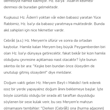
demesiyle hamile kalmıştır. Hz. İsa'ya "Allah'ın kelimesi"
denmesi de buradan gelmektedir.
Kuşkusuz Hz. Âdem'i yoktan vâr eden babasız yaratan Yüce
Rabbimiz, Hz. İsa'yı da babasız yaratmaya muktedirdir. Bunda
akıl sahipleri için nice hikmetler vardır.
Cebrâil (a.s.) Hz. Meryem'e üfürür ve sonra da ortadan
kaybolur. Hamile kalan Meryem beş büyük Peygamberden biri
olan Hz. İsa'yı dünyaya getirecektir, fakat bekâr bir kızın hamile
olduğunu çevresine açıklaması nasıl olacaktır? İşte bunun
sıkıntısı ile bir ara: "Keşke ben bundan önce ölseydim de
unutulup gitmiş olsaydım!" diye mırıldanır.
Doğum vakti gelen Hz. Meryem Beyt-i Makdis'i terk ederek
ıssız bir yerde yapayalnız doğum ânını beklemeye başlar. İşte
böyle üzüntülü olduğu bir sırada alt taraftan duyulduğu
söylenen bir sese kulak verir, bu ses Meryem'e mahzun
olmamasını tembihler: "Derken (Cebrâîl) ona (hurma ağacının)