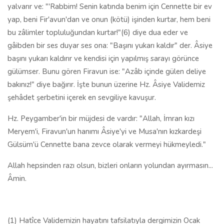
yalvarır ve: "'Rabbim! Senin katında benim için Cennette bir ev
yap, beni Fir'avun'dan ve onun (kötü) işinden kurtar, hem beni
bu zâlimler topluluğundan kurtar!"(6) diye dua eder ve
gâibden bir ses duyar ses ona: "Başını yukarı kaldır" der. Âsiye
başını yukarı kaldırır ve kendisi için yapılmış sarayı görünce
gülümser. Bunu gören Firavun ise: "Azâb içinde gülen deliye
bakınız!" diye bağırır. İşte bunun üzerine Hz. Âsiye Validemiz
şehâdet şerbetini içerek en sevgiliye kavuşur.
Hz. Peygamber'in bir müjdesi de vardır: "Allah, İmran kızı
Meryem'i, Firavun'un hanımı Âsiye'yi ve Musa'nın kızkardeşi
Gülsüm'ü Cennette bana zevce olarak vermeyi hükmeyledi."
Allah hepsinden razı olsun, bizleri onların yolundan ayırmasın...
Âmin.
(1) Hatîce Validemizin hayatını tafsilatıyla dergimizin Ocak