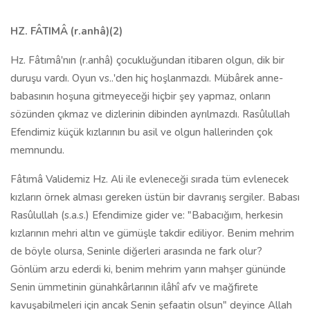
HZ. FÂTIMÂ (r.anhâ)(2)
Hz. Fâtımâ'nın (r.anhâ) çocukluğundan itibaren olgun, dik bir
duruşu vardı. Oyun vs..'den hiç hoşlanmazdı. Mübârek anne-
babasının hoşuna gitmeyeceği hiçbir şey yapmaz, onların
sözünden çıkmaz ve dizlerinin dibinden ayrılmazdı. Rasûlullah
Efendimiz küçük kızlarının bu asil ve olgun hallerinden çok
memnundu.
Fâtımâ Validemiz Hz. Ali ile evleneceği sırada tüm evlenecek
kızların örnek alması gereken üstün bir davranış sergiler. Babası
Rasûlullah (s.a.s.) Efendimize gider ve: "Babacığım, herkesin
kızlarının mehri altın ve gümüşle takdir ediliyor. Benim mehrim
de böyle olursa, Seninle diğerleri arasında ne fark olur?
Gönlüm arzu ederdi ki, benim mehrim yarın mahşer gününde
Senin ümmetinin günahkârlarının ilâhî afv ve mağfirete
kavuşabilmeleri için ancak Senin şefaatin olsun" deyince Allah