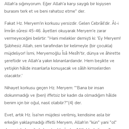
Allah'a sığınıyorum. Eğer Allah'a karşı saygılı bir kişiysen
burasını terk et ve beni rahatsız etme" der.
Fakat Hz. Meryem'in korkusu yersizdir. Gelen Cebrâil'dir. Âl-i
İmrân sûresi 45-46. âyetleri okuyarak Meryem'e zarar
vermeyeceğini belirtir: "Hani melekler demişti ki: 'Ey Meryem!
Şübhesiz Allah, seni tarafından bir kelimeyle (bir çocukla)
müjdeliyor! İsmi, Meryemoğlu Îsâ Mesîh'tir, dünya ve âhirette
şereflidir ve Allah'a yakın kılınanlardandır. Hem beşikte ve
yetişkin hâlde insanlarla konuşacak ve sâlih kimselerden
olacaktır.'
Nihayet korkusu geçen Hz. Meryem: "'Bana bir insan
dokunmadığı ve (ben) iffetsiz bir kadın da olmadığım hâlde
benim için bir oğul, nasıl olabilir?"(4) der.
Evet, artık Hz. İsa'nın müjdesi verilmiş, kendisine asla bir
erkeğin yaklaşmadığı iffetli Meryem, Allah'ın "kün" yani "ol"