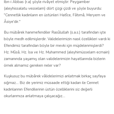
İbn-i Abbas (r.a) şöyle rivâyet etmiştir: Peygamber
(aleyhissalatu vesselam) dört çizgi çizdi ve şöyle buyurdu:
"Cennetlik kadınların en üstünleri Hatîce, Fâtımâ, Meryem ve
Âsiye'dir."
Bu mübârek hanımefendiler Rasûlullah (s.a.s.) tarafından işte
böyle medh edilmişlerdir. Validelerimizin nasıl özellikleri vardı ki
Efendimiz tarafından böyle bir mevki için müjdelenmişlerdi?
Hz. Mûsâ, Hz. İsa ve Hz. Muhammed (aleyhimüsselam ecmain)
zamanında yaşamış olan validelerimizin hayatlarında bizlerin
örnek almamız gereken neler var?
Kuşkusuz bu mübârek vâlidelerimizi anlatmak birkaç sayfaya
sığmaz… Biz de yerimiz müsaade ettiği kadarı ile Cennet
kadınlarının Efendilerinin üstün özelliklerini siz değerli
okurlarımıza anlatmaya çalışacağız…