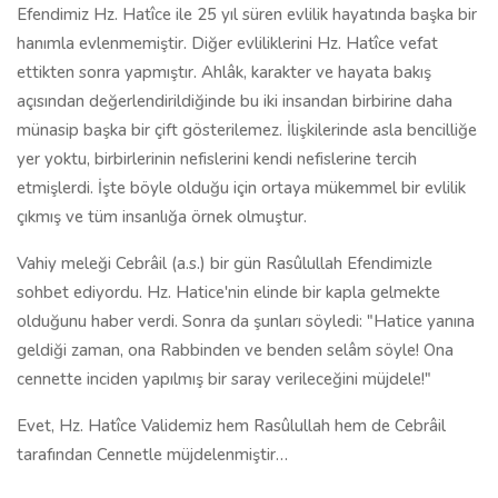
Efendimiz Hz. Hatîce ile 25 yıl süren evlilik hayatında başka bir
hanımla evlenmemiştir. Diğer evliliklerini Hz. Hatîce vefat
ettikten sonra yapmıştır. Ahlâk, karakter ve hayata bakış
açısından değerlendirildiğinde bu iki insandan birbirine daha
münasip başka bir çift gösterilemez. İlişkilerinde asla bencilliğe
yer yoktu, birbirlerinin nefislerini kendi nefislerine tercih
etmişlerdi. İşte böyle olduğu için ortaya mükemmel bir evlilik
çıkmış ve tüm insanlığa örnek olmuştur.
Vahiy meleği Cebrâil (a.s.) bir gün Rasûlullah Efendimizle
sohbet ediyordu. Hz. Hatice'nin elinde bir kapla gelmekte
olduğunu haber verdi. Sonra da şunları söyledi: "Hatice yanına
geldiği zaman, ona Rabbinden ve benden selâm söyle! Ona
cennette inciden yapılmış bir saray verileceğini müjdele!"
Evet, Hz. Hatîce Validemiz hem Rasûlullah hem de Cebrâil
tarafından Cennetle müjdelenmiştir…