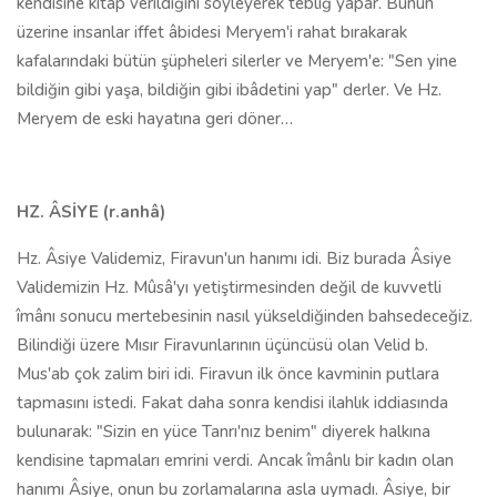
kendisine kitap verildiğini söyleyerek tebliğ yapar. Bunun
üzerine insanlar iffet âbidesi Meryem'i rahat bırakarak
kafalarındaki bütün şüpheleri silerler ve Meryem'e: "Sen yine
bildiğin gibi yaşa, bildiğin gibi ibâdetini yap" derler. Ve Hz.
Meryem de eski hayatına geri döner…
HZ. ÂSİYE (r.anhâ)
Hz. Âsiye Validemiz, Firavun'un hanımı idi. Biz burada Âsiye
Validemizin Hz. Mûsâ'yı yetiştirmesinden değil de kuvvetli
îmânı sonucu mertebesinin nasıl yükseldiğinden bahsedeceğiz.
Bilindiği üzere Mısır Firavunlarının üçüncüsü olan Velid b.
Mus'ab çok zalim biri idi. Firavun ilk önce kavminin putlara
tapmasını istedi. Fakat daha sonra kendisi ilahlık iddiasında
bulunarak: "Sizin en yüce Tanrı'nız benim" diyerek halkına
kendisine tapmaları emrini verdi. Ancak îmânlı bir kadın olan
hanımı Âsiye, onun bu zorlamalarına asla uymadı. Âsiye, bir