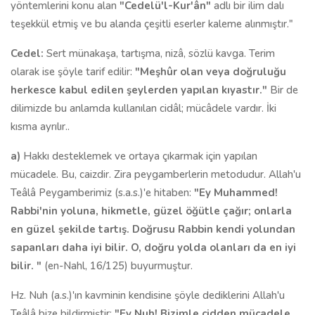
yöntemlerini konu alan
"Cedelü'l-Kur'ân"
adlı bir ilim dalı
teşekkül etmiş ve bu alanda çeşitli eserler kaleme alınmıştır."
Cedel:
Sert münakaşa, tartışma, nizâ, sözlü kavga. Terim
olarak ise şöyle tarif edilir:
"Meşhûr olan veya doğruluğu
herkesce kabul edilen şeylerden yapılan kıyastır."
Bir de
dilimizde bu anlamda kullanılan cidâl; mücâdele vardır. İki
kısma ayrılır..
a)
Hakkı desteklemek ve ortaya çıkarmak için yapılan
mücadele. Bu, caizdir. Zira peygamberlerin metodudur. Allah'u
Teâlâ Peygamberimiz (s.a.s.)'e hitaben:
"Ey Muhammed!
Rabbi'nin yoluna, hikmetle, güzel öğütle çağır; onlarla
en güzel şekilde tartış. Doğrusu Rabbin kendi yolundan
sapanları daha iyi bilir. O, doğru yolda olanları da en iyi
bilir. "
(en-Nahl, 16/125) buyurmuştur.
Hz. Nuh (a.s.)'ın kavminin kendisine şöyle dediklerini Allah'u
Teâlâ bize bildirmiştir:
"Ey Nuh! Bizimle cidden mücadele