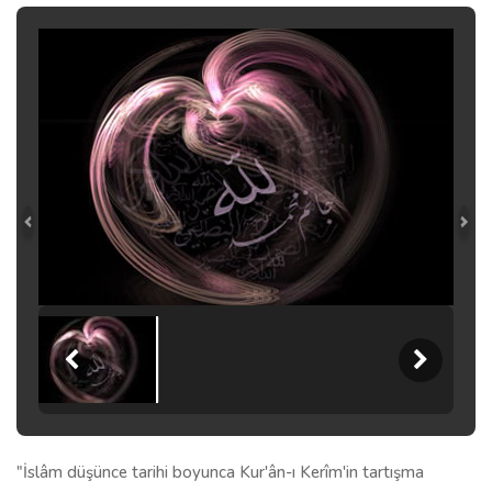
"İslâm düşünce tarihi boyunca Kur'ân-ı Kerîm'in tartışma