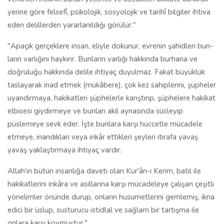
yerine göre felsefî, psikolojik, sosyolojik ve tarihî bilgiler ihtiva
eden delillerden yararlanıldığı görülür."
"Apaçık gerçeklere insan, eliyle dokunur, evrenin şahidleri bun­
ların varlığını haykırır. Bunların varlığı hakkında burhana ve
doğruluğu hakkında delile ihtiyaç duyulmaz. Fakat büyüklük
tas­layarak inad etmek (mükâbere), çok kez sahiplerini, şüpheler
uyandırmaya, hakikatleri şüphelerle karıştırıp, şüphelere hakikat
el­bisesi giydirmeye ve bunları akıl aynasında süsleyip
püslemeye sevk eder. İşte bunlara karşı hüccetle mücadele
etmeye, inandıkları veya inkâr ettikleri şeyleri itirafa yavaş
yavaş yaklaştırmaya ihtiyaç vardır.
Allah'ın bütün insanlığa daveti olan Kur'ân-ı Kerim, batıl ile
hakikatlerini inkâra ve asıllarına karşı mücadeleye çalışan çeşitli
yönelimler önünde durup, onların husumetlerini gemlemiş, ikna
edici bir üslup, susturucu istidlal ve sağlam bir tartışma ile
onlara karşı koymuştur."