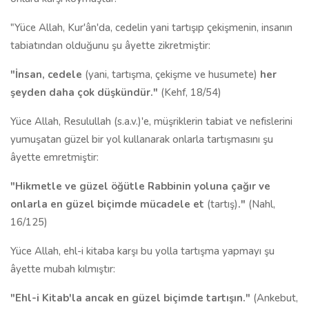
"Yüce Allah, Kur'ân'da, cedelin yani tartışıp çekişmenin, insanın
tabiatından olduğunu şu âyette zikretmiştir:
"İnsan, cedele
(yani, tartışma, çekişme ve husumete)
her
şeyden daha çok düşkündür."
(Kehf, 18/54)
Yüce Allah, Resulullah (s.a.v.)'e, müşriklerin tabiat ve nefisleri­ni
yumuşatan güzel bir yol kullanarak onlarla tartışmasını şu
âyette emretmiştir:
"Hikmetle ve güzel öğütle Rabbinin yoluna çağır ve
onlarla en güzel biçimde mücadele et
(tartış)
."
(Nahl,
16/125)
Yüce Allah, ehl-i kitaba karşı bu yolla tartışma yapmayı şu
âyette mubah kılmıştır:
"Ehl-i Kitab'la ancak en güzel biçimde tartışın."
(Ankebut,