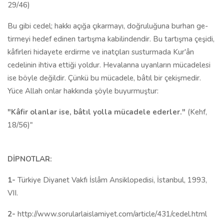
29/46)
Bu gibi cedel; hakkı açığa çıkarmayı, doğruluğuna burhan ge­
tirmeyi hedef edinen tartışma kabilindendir. Bu tartışma çeşidi,
kâfirleri hidayete erdirme ve inatçıları susturmada Kur'ân
cedelinin ihtiva ettiği yoldur. Hevalanna uyanların mücadelesi
ise böyle değildir. Çünkü bu mücadele, bâtıl bir çekişmedir.
Yüce Allah on­lar hakkında şöyle buyurmuştur:
"Kâfir olanlar ise, bâtıl yolla mücadele ederler."
(Kehf,
18/56)"
DİPNOTLAR:
1-
Türkiye Diyanet Vakfı İslâm Ansiklopedisi, İstanbul, 1993,
VII.
2-
http://www.sorularlaislamiyet.com/article/431/cedel.html