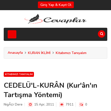
Giriş Yap & Kayıt Ol
Anasayfa
KURAN İKLİMİ
Kitabımızı Tanıyalım
KITABIMIZI TANIYALIM
CEDELÜ'L-KURÂN (Kur'ân'ın
Tartışma Yöntemi)
NigÃ¢r Dere
15 Apr, 2011
7911
0