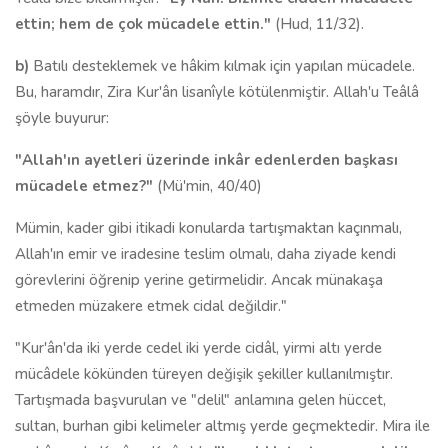
ettin; hem de çok mücadele ettin."
(Hud, 11/32).
b)
Batılı desteklemek ve hâkim kılmak için yapılan mücadele.
Bu, haramdır, Zira Kur'ân lisanîyle kötülenmiştir. Allah'u Teâlâ
şöyle buyurur:
"Allah'ın ayetleri üzerinde inkâr edenlerden başkası
mücadele etmez?"
(Mü'min, 40/40)
Mümin, kader gibi itikadi konularda tartışmaktan kaçınmalı,
Allah'ın emir ve iradesine teslim olmalı, daha ziyade kendi
görevlerini öğrenip yerine getirmelidir. Ancak münakaşa
etmeden müzakere etmek cidal değildir."
"Kur'ân'da iki yerde cedel iki yerde cidâl, yirmi altı yerde
mücâdele kökünden türeyen değişik şekiller kullanılmıştır.
Tartışmada başvurulan ve "delil" anlamına gelen hüccet,
sultan, burhan gibi kelimeler altmış yerde geçmektedir. Mira ile