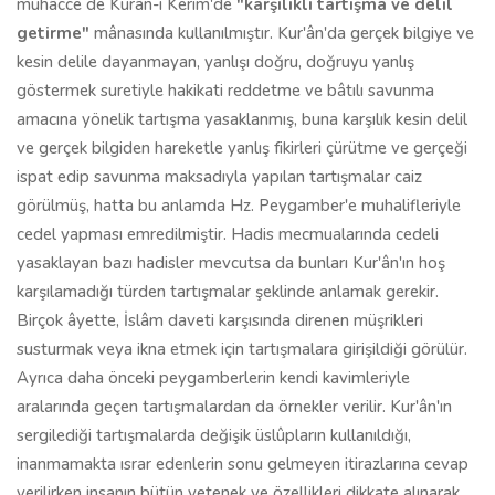
muhâcce de Kurân-ı Kerîm'de
"karşılıklı tartışma ve delil
getirme"
mânasında kullanılmıştır. Kur'ân'da gerçek bilgiye ve
kesin delile dayanmayan, yanlışı doğru, doğruyu yanlış
göstermek suretiyle hakikati reddetme ve bâtılı savunma
amacına yönelik tartışma yasaklanmış, buna karşılık kesin delil
ve gerçek bilgiden hareketle yanlış fikirleri çürütme ve gerçeği
ispat edip savunma maksadıyla yapılan tartışmalar caiz
görülmüş, hatta bu anlamda Hz. Peygamber'e muhalifleriyle
cedel yapması emredilmiştir. Hadis mecmualarında cedeli
yasaklayan bazı hadisler mevcutsa da bunları Kur'ân'ın hoş
karşılamadığı türden tartışmalar şeklinde anlamak gerekir.
Birçok âyette, İslâm daveti karşısında direnen müşrikleri
susturmak veya ikna etmek için tartışmalara girişildiği görülür.
Ayrıca daha önceki peygamberlerin kendi kavimleriyle
aralarında geçen tartışmalardan da örnekler verilir. Kur'ân'ın
sergilediği tartışmalarda değişik üslûpların kullanıldığı,
inanmamakta ısrar edenlerin sonu gelmeyen itirazlarına cevap
verilirken insanın bütün yetenek ve özellikleri dikkate alınarak