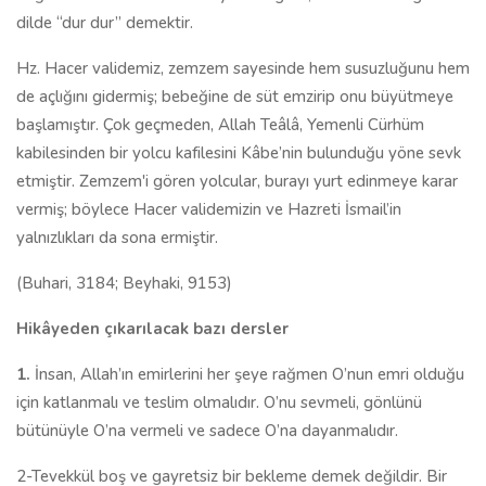
dilde “dur dur” demektir.
Hz. Hacer validemiz, zemzem sayesinde hem susuzluğunu hem
de açlığını gidermiş; bebeğine de süt emzirip onu büyütmeye
başlamıştır. Çok geçmeden, Allah Teâlâ, Yemenli Cürhüm
kabilesinden bir yolcu kafilesini Kâbe’nin bulunduğu yöne sevk
etmiştir. Zemzem'i gören yolcular, burayı yurt edinmeye karar
vermiş; böylece Hacer validemizin ve Hazreti İsmail’in
yalnızlıkları da sona ermiştir.
(Buhari, 3184; Beyhaki, 9153)
Hikâyeden çıkarılacak bazı dersler
1.
İnsan, Allah’ın emirlerini her şeye rağmen O’nun emri olduğu
için katlanmalı ve teslim olmalıdır. O’nu sevmeli, gönlünü
bütünüyle O’na vermeli ve sadece O’na dayanmalıdır.
2-Tevekkül boş ve gayretsiz bir bekleme demek değildir. Bir