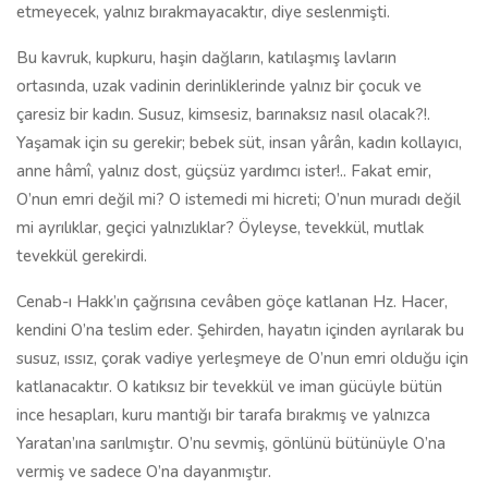
etmeyecek, yalnız bırakmayacaktır, diye seslenmişti.
Bu kavruk, kupkuru, haşin dağların, katılaşmış lavların
ortasında, uzak vadinin derinliklerinde yalnız bir çocuk ve
çaresiz bir kadın. Susuz, kimsesiz, barınaksız nasıl olacak?!.
Yaşamak için su gerekir; bebek süt, insan yârân, kadın kollayıcı,
anne hâmî, yalnız dost, güçsüz yardımcı ister!.. Fakat emir,
O’nun emri değil mi? O istemedi mi hicreti; O’nun muradı değil
mi ayrılıklar, geçici yalnızlıklar? Öyleyse, tevekkül, mutlak
tevekkül gerekirdi.
Cenab-ı Hakk’ın çağrısına cevâben göçe katlanan Hz. Hacer,
kendini O’na teslim eder. Şehirden, hayatın içinden ayrılarak bu
susuz, ıssız, çorak vadiye yerleşmeye de O’nun emri olduğu için
katlanacaktır. O katıksız bir tevekkül ve iman gücüyle bütün
ince hesapları, kuru mantığı bir tarafa bırakmış ve yalnızca
Yaratan’ına sarılmıştır. O’nu sevmiş, gönlünü bütünüyle O’na
vermiş ve sadece O’na dayanmıştır.