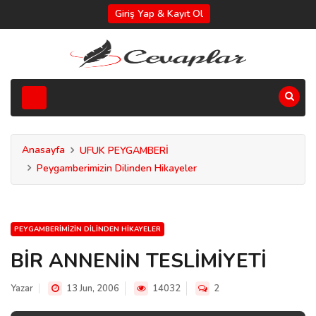
Giriş Yap & Kayıt Ol
Anasayfa
UFUK PEYGAMBERİ
Peygamberimizin Dilinden Hikayeler
PEYGAMBERIMIZIN DILINDEN HIKAYELER
BİR ANNENİN TESLİMİYETİ
Yazar
13 Jun, 2006
14032
2