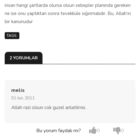
insan hangi şartlarda olursa olsun sebepler planında gereken
ne ise onu yaptıktan sonra tevekküle sığınmalıdır. Bu, Allah’ın
bir kanunudur
TAGS:
2 YORUMLAR
melis
01 Jun, 2011
Allah razi olsun cok guzel anlatilmis.
Bu yorum faydalı mı?
0
0