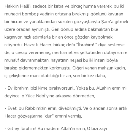
Hakk’ın Halîl’i, sadece bir kırba ve birkaç hurma vererek, bu iki
muhaciri bomboş vadinin ortasına bırakmış, gönlünü kavuran
bir hicran ve yanaklarından süzülen gözyaşlarıyla Şam'a gitmek
üzere oradan ayrılmıştı. Geri dönüp ardına bakmaktan bile
kaçınıyor, hızlı adımlarla bir an önce gözden kaybolmak
istiyordu. Hazreti Hacer, birkaç defa “İbrahim!..” diye seslense
de, o cevap verememiş; merhamet ve şefkatinden dolayı emre
muhalif davranmaktan, hayatının neşesi bu iki insanı böyle
bırakıp gidememekten korkmuştu. Ciğeri yanan mahzun kadın,
iç çekişlerine mani olabildiği bir an, son bir kez daha,
- Ey İbrahim, bizi kime bırakıyorsun!.. Yoksa bu, Allah’ın emri mi
deyince, o Yüce Nebî yine arkasına dönmeden,
- Evet, bu Rabbimizin emri, diyebilmişti. Ve o andan sonra artık
Hacer gözyaşlarına “dur” emrini vermiş,
- Git ey İbrahim! Bu madem Allah’ın emri, O bizi zayi