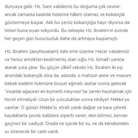
dünyaya gelir. Hz. Sare validemiz bu doğuma çok sevinir,
ancak zamanla kadınlık hislerine hâkim olamaz ve kıskançlık
göstermeye başlar. Aklı bu yersiz kıskançlığa hayır diyorsa da
hisleri buna isyan ediyordu. Bu sebeple Hz. İbrahim’in evinde
her geçen gün huzursuzluk daha da artmaya başlamıştı.
Hz. İbrahim (aleyhisselam) ilahi emir üzerine Hacer validemizi
ve henüz emzikten kesilmemiş olan oğlu Hz. İsmail’i yanına
alarak yola çıkar. Bu göçün zâhirî sebebi Hz. İbrahim iki eşi
arsındaki kıskançlık olsa da, aslında, o mahzun anne ve masum
bebek kaderin hükmüne boyun eğmeli; asırlar sonra gelecek
“insanlık ağacının en kıymetli meyvesi”ne zemin hazırlamak için
hicret etmeliydi. Uzun bir yolculuktan sonra nihâyet Mekke'ye
varırlar. O günün Mekke’si, etrafı yanık dağlar ve kara çehreli
kayalıklarla çevrili, kalblere ürperti veren, ekin bitmez, kervan
geçmez bir vadiydi. Orada ne içecek bir su, ne de kendisinden
su istenecek bir canlı vardı.