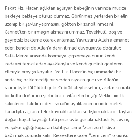
Fakat Hz. Hacer, açlıktan ağlayan bebeğinin yanında mucize
bekleye bekleye oturup durmaz. Görünmez yerlerden bir elin
uzanıp bir şeyler yapmasını, gökten bir zenbil inmesini,
Cennet’ten bir ırmağın akmasını ummaz. Tevekkülü, boş ve
gayretsiz bekleme olarak anlamaz. Yavrusunu Allah’a emanet
eder; kendisi de Allah’a derin itimad duygusuyla doğrulur;
Safâ-Merve arasında koşmaya, çırpınmaya durur; kendi
iradesini temsil eden ayaklarıyla ve kendi gücünü gösteren
elleriyle arayışa koyulur.. Ve Hz. Hacer’in hiç ummadığı bir
anda, hiç beklemediği bir yerden niyazın gücü ve Allah’ın
rahmetiyle ilâhî lütuf gelir. Cebrâil aleyhisselam, asırlar sonraki
bir kutlu doğumun şerbetini, o vilâdetin beşiği Mekke’nin ilk
sakinlerine takdim eder. İsmail’in ayaklarının önünde melek
kanadıyla açılan öteler kaynaklı arktan su fışkırmaktadır. Taştan
doğan hayat kaynağı tatlı pınar öyle gür akmaktadır ki; sevinç
ve şükür çığlığı koparan bahtiyar anne “zem zem!” diye
bağırmak zorunda kalır. Rivayetlere göre, “zem zem” o günkü