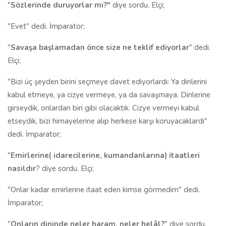
"
Sözlerinde duruyorlar mı?"
diye sordu. Elçi;
"Evet" dedi. İmparator;
"
Savaşa başlamadan önce size ne teklif ediyorlar
" dedi.
Elçi;
"Bizi üç şeyden birini seçmeye davet ediyorlardı: Ya dinlerini
kabul etmeye, ya cizye vermeye, ya da savaşmaya. Dinlerine
girseydik, onlardan biri gibi olacaktık. Cizye vermeyi kabul
etseydik, bizi himayelerine alıp herkese karşı koruyacaklardı"
dedi. İmparator;
"
Emirlerine( idarecilerine, kumandanlarına) itaatleri
nasıldır
? diye sordu. Elçi;
"Onlar kadar emirlerine itaat eden kimse görmedim" dedi.
İmparator;
"
Onların dininde neler haram, neler helâl?
" diye sordu.