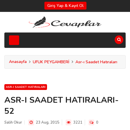
Giriş Yap & Kayıt Ol
Anasayfa
UFUK PEYGAMBERİ
Asr-ı Saadet Hatıraları
ASR-I SAADET HATIRALARI
ASR-I SAADET HATIRALARI-
52
Salih Okur
23 Aug, 2015
3221
0