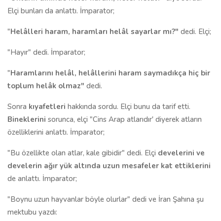
Elçi bunları da anlattı. İmparator;
"
Helâlleri haram, haramları helâl sayarlar mı?"
dedi. Elçi;
"Hayır" dedi. İmparator;
"
Haramlarını helâl, helâllerini haram saymadıkça hiç bir
toplum helâk olmaz"
dedi.
Sonra
kıyafetleri
hakkında sordu. Elçi bunu da tarif etti.
Bineklerini
sorunca, elçi "Cins Arap atlarıdır' diyerek atların
özelliklerini anlattı. İmparator;
"Bu özellikte olan atlar, kale gibidir" dedi. Elçi
develerini ve
develerin ağır yük altında uzun mesafeler kat ettiklerini
de anlattı. İmparator;
"Boynu uzun hayvanlar böyle olurlar" dedi ve İran Şahına şu
mektubu yazdı: