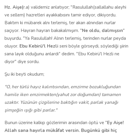
Hz. Aişe(
r.a) validemiz anlatıyor; "Rasulullah(sallallahu aleyhi
ve sellem) hazretleri ayakkabısını tamir ediyor, dikiyordu.
Baktım ki mübarek alnı terlemiş, ter akan alnından nurlar
saçıyor. Hayran hayran bakakalmışım. "
Ne oldu, dalmışsın
"
buyurdu. "Ya Rasulullah! Alnın terlemiş, terinden nurlar peyda
oluyor.
Ebu Kebirü'l Hezli
seni böyle görseydi, söylediği şiirin
sana layık olduğunu anlardı" dedim. "Ebu Kebirü'l Hezli ne
diyor" diye sordu.
Şu iki beyti okudum;
"O, her türlü hayız kalıntısından, emzirme bozukluğundan
hamile iken emzirmekten(yahut zor doğumdan) tamamen
uzaktır. Yüzünün çizgilerine baktığın vakit, parlak yanağı
şimşeğin ışığı gibi parlar."
Bunun üzerine kalkıp gözlerimin arasından öptü ve "
Ey Aişe!
Allah sana hayırla mükâfat versin. Bugünkü gibi hiç