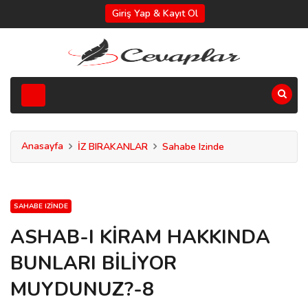
Giriş Yap & Kayıt Ol
Anasayfa
İZ BIRAKANLAR
Sahabe Izinde
SAHABE IZINDE
ASHAB-I KİRAM HAKKINDA
BUNLARI BİLİYOR
MUYDUNUZ?-8