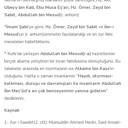
fıkıhta en derinleşmiş olanlarını şöyle zikrettiğini;
Hz. Ali,
Ubeyy bin Kab, Ebu Musa Eş'ari, Hz. Ömer, Zeyd bin
Sabit, Abdullah bin Mesud
(r. anhüm)
*
İmam Şabi
'ye göre,
Hz. Ömer, Zeyd bin Sabit
ve
İbn-i
Mesud
'un (r. anhüm)ümmetin faydalandığı ve en zor fıkhi
meseleleri hallettiklerini..
* Kufe'de yerleşen
Abdullah bin Mesud(r.a)
hazretlerinin
birçok allame yetiştiren bir insan fabrikasına dönüştüğünü. Bu
talebeler arasında en mümtazının ise
Alkame bin Kays
'ın
olduğunu. Hatta o zaman insanlarının "
Haydi, oturması-
kalkması, duruşu ve davranışları ile insanların Abdullah
İbn Mes'ûd'a en çok benzeyeninin yanına gidelim
"
dediklerini..
Kaynak
1- Asr-ı Saadet(2. cilt)-Muinuddin Ahmed Nedvi, Said Ansari-