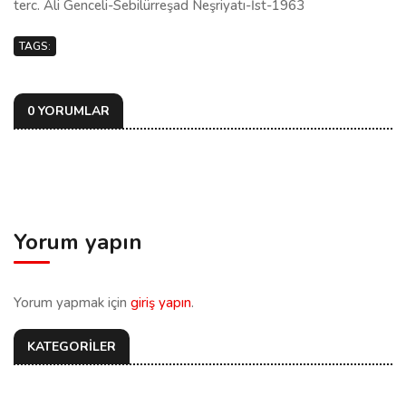
terc. Ali Genceli-Sebilürreşad Neşriyatı-İst-1963
TAGS:
0 YORUMLAR
Yorum yapın
Yorum yapmak için
giriş yapın
.
KATEGORİLER