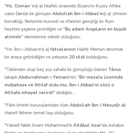
*
Hz. Osman
'ın(r.a) hilafeti sırasında Bizans'ın Kuzey Afrika
valisi
Cercis
ile görüşen
Abdullah İbn-i Abbas'ın
(r.a) zihninin
berraklığı, fikirlerinin kuvveti ve irfanının genişliği ile Rum
heyetini şaşkına çevirdiğini ve "
Bu adam Arapların en büyük
alimidir
" demelerine sebeb olduğunu..
*Hz. İbn-i Abbas'ın(r.a)
fetvalarının
Halife Memun devrinde
bir araya getirildiğini ve yekunun
20 cildi
bulduğunu..
*Tabiinden olup beş yüz sahabi ile görüştüğü bilinen
Tâvus
lakaplı
Abdurrahman-ı Yemani
'nin; "
Bir mesele üzerinde
mübahase ve ihtilaf oldu mu, İbn-i Abbas'ın sözü o
ihtilafa nihayet verirdi"
dediğini…
*Fıkıh ilminin kurucularından olan
Abdullah İbn-i Mesud(r.a)
Hanefi fıkhının temel taşı olduğunu..
*Hanefi fakihi İmam Muhammed'in
Kitâbul Asar
'da Ashabın