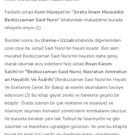
Faziletli üstad
Asım Hüseyni
'nin "
Siretu İmam Müceddid
Bediüzzaman Said Nursi
" kitabındaki mukaddime burada
nihayete eriyor.(1)
Bundan sonra, bu
Ulema-i Uzzab
kitabında diğerlerinden
uzun olsa da, üstad Said Nursi'nin hayatı kısadır. Ben alim
mücahid Bediüzzaman Said Nursi'nin hayatını daha geniş
olarak okumak arzu edenlere fazıl üstad
İhsan Kasım
Salihi
'nin
"Bediüzzaman Said Nursi; Nazratun Ammetun
an Hayatihi Ve Âsârihi
"(Bediüzzaman Said Nursi'nin Hayatı
Ve Eserlerine Genel Bir Bakış) alı eserini okumalarını tavsiye
ediyorum.(2) Bu kitap gayet zevkli ve harekete geçirici bir
kitaptır. Orada zulmün bir çok renklerini ve insaniyet ve
İslamiyet düşmanı Kemalist yöneticilerin entrikalarını okursun.
Ve bununla beraber yeni laik Türkiye'de İslamiyetin ne gibi
zulümler ve ihanetlere uğradığını görürsün. Ve yine bu kitapta
büyük bir ilmin özü vardır ve ulaşılması kolay, olgunlaşmış