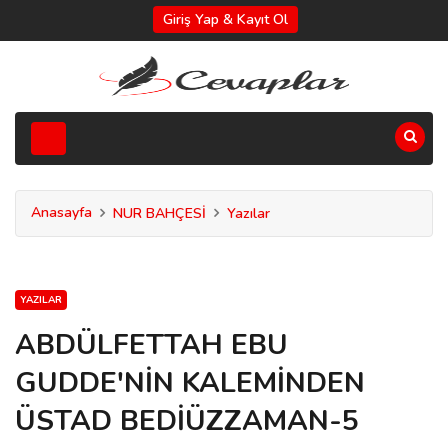
Giriş Yap & Kayıt Ol
Anasayfa
NUR BAHÇESİ
Yazılar
YAZILAR
ABDÜLFETTAH EBU
GUDDE'NİN KALEMİNDEN
ÜSTAD BEDİÜZZAMAN-5