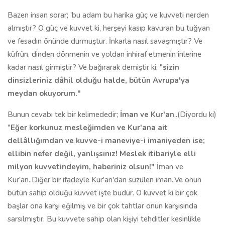
Bazen insan sorar; 'bu adam bu harika güç ve kuvveti nerden
almıştır? O güç ve kuvvet ki, herşeyi kasıp kavuran bu tuğyan
ve fesadın önünde durmuştur. İnkarla nasıl savaşmıştır? Ve
küfrün, dinden dönmenin ve yoldan inhiraf etmenin inlerine
kadar nasıl girmiştir? Ve bağırarak demiştir ki; "
sizin
dinsizleriniz dâhil olduğu halde, bütün Avrupa'ya
meydan okuyorum."
Bunun cevabı tek bir kelimededir;
İman ve Kur'an
..(Diyordu ki)
"
Eğer korkunuz mesleğimden ve Kur'ana ait
dellâllığımdan ve kuvve-i maneviye-i imaniyeden ise;
ellibin nefer değil, yanlışsınız! Meslek itibariyle elli
milyon kuvvetindeyim, haberiniz olsun!"
İman ve
Kur'an..Diğer bir ifadeyle Kur'an'dan süzülen iman..Ve onun
bütün sahip olduğu kuvvet işte budur. O kuvvet ki bir çok
başlar ona karşı eğilmiş ve bir çok tahtlar onun karşısında
sarsılmıştır. Bu kuvvete sahip olan kişiyi tehditler kesinlikle