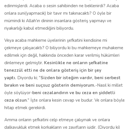
edinmişlerdi. Acaba o sesin sahibinden ne beklenirdi? Acaba
onlara suni(yapmacık) bir tavır mı takınacaktı? O öyle bir
mümindi ki Allah'ın dininin insanlara gösteriş yapmayı ve
riyakarlığı kabul etmediğini biliyordu.
Veya acaba mahkeme üyelerinin şefkatini kendisine mi
çekmeye çalışacaktı? O biliyordu ki bu mahkemeye muhakeme
edilmek için değil, hakkında önceden karar verilmiş hükümleri
dinlemeye gelmiştir.
Kesinlikle ne onların şefkatine
tenezzül etti ne de onlara gösteriş için bir şey
yaptı.
Diyordu ki; "
Sizden bir isteğim vardır, beni serbest
bırakın ve beni suçsuz gösterin demiyorum.
-Nasıl ki millet
öyle söylüyor-
beni cezalandırın ve bu ceza en şiddetli
ceza olsun
." İşte onlara kesin cevap ve budur. Ve onlara böyle
hitap etmek gerekirdi.
Amma onların şefkatini celp etmeye çalışmak ve onlara
dalkavukluk etmek korkakların ve zayıfların işidir. (Diyordu ki)