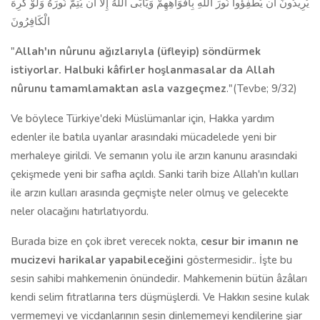
يُرِيدُونَ أَن يُطْفِؤُواْ نُورَ اللّهِ بِأَفْوَاهِهِمْ وَيَأْبَى اللّهُ إِلاَّ أَن يُتِمَّ نُورَهُ وَلَوْ كَرِهَ
الْكَافِرُونَ
"
Allah'ın nûrunu ağızlarıyla (üfleyip) söndürmek
istiyorlar. Halbuki kâfirler hoşlanmasalar da Allah
nûrunu tamamlamaktan asla vazgeçmez
."(Tevbe; 9/32)
Ve böylece Türkiye'deki Müslümanlar için, Hakka yardım
edenler ile batıla uyanlar arasındaki mücadelede yeni bir
merhaleye girildi. Ve semanın yolu ile arzın kanunu arasındaki
çekişmede yeni bir safha açıldı. Sanki tarih bize Allah'ın kulları
ile arzın kulları arasında geçmişte neler olmuş ve gelecekte
neler olacağını hatırlatıyordu.
Burada bize en çok ibret verecek nokta,
cesur bir imanın ne
mucizevi harikalar yapabileceğini
göstermesidir.. İşte bu
sesin sahibi mahkemenin önündedir. Mahkemenin bütün âzâları
kendi selim fıtratlarına ters düşmüşlerdi. Ve Hakkın sesine kulak
vermemeyi ve vicdanlarının sesin dinlememeyi kendilerine şiar