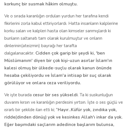
korkunç bir susmak hâkim olmuştu.
Ve o sırada karanlığın orduları yurdun her tarafına kendi
fikirlerini zorla kabul ettiriyorlardı. Hatta insanların kalplerine
korku salan ve kalpleri hasta olan kimseler sanmışlardı ki
bunların saltanatı tam olarak kurulmuştur ve onların
dinlerinin(ateizmin) bayrağı her tarafta
dalgalanacaktır.
Cidden çok garip bir şeydi ki, 'ben
Müslümanım' diyen bir çok kişi-uzun asırlar İslam'ın
kalesi olmuş bir ülkede-suçlu olarak kanun önünde
hesaba çekiliyordu ve İslam'a intisap bir suç olarak
görülüyor ve onlara ceza veriliyordu.
Ve işte burada
cesur bir ses yükseldi
. Ta ki suskunluğun
duvarını kırsın ve karanlığın perdesini yırtsın. İşte o ses güçlü ve
ısrarlı bir şekilde ilan etti ki; "
Hayır..Küfür yok, zındıka yok,
ridde(dinden dönüş) yok ve kesinkes Allah'ı inkar da yok.
Eğer başımdaki saçlarım adedince başlarım bulunsa,