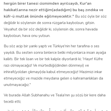
hergün birer tanesi cismimden ayrılsaydı, Kur'an
hakikatlarına nezir ettiğim(adadığım) bu baş zındıka ve
küfr-ü mutlak önünde eğilmeyecektir."
Bu söz öyle bir söz
değildir ki söylensin de sonra rüzgarla kaybolsun, gitsin.
Veyahut da bir söz değildir ki, söylensin de, sonra havada
kaybolsun, hava onu yutsun.
Bu söz acip bir yankı yaptı ve Türkiye'nin her tarafına o ses
yayıldı. Bu sesten sonra binlerce belki milyonlarca insan ayağa
kalktı. Bir tek lisan ve bir tek kalple diyorlardı ki; 'Hayır! Küfre
razı olmayacağız! Ve mürtedliği(dinden dönmeyi) ve
inhirafı(yoldan çıkmayı)da kabul etmeyeceğiz! Mazimizi inkar
etmeyeceğiz ve mazide meydana gelen o kahramanlıkları da
unutmayacağız."
Ve burada Allah Subhanahu ve Teala'nın şu sözü bir kere daha
tecelli etti;