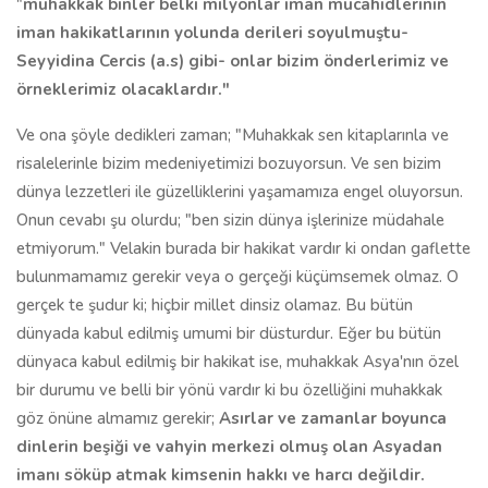
"
muhakkak binler belki milyonlar iman mücahidlerinin
iman hakikatlarının yolunda derileri soyulmuştu-
Seyyidina Cercis (a.s) gibi- onlar bizim önderlerimiz ve
örneklerimiz olacaklardır."
Ve ona şöyle dedikleri zaman; "Muhakkak sen kitaplarınla ve
risalelerinle bizim medeniyetimizi bozuyorsun. Ve sen bizim
dünya lezzetleri ile güzelliklerini yaşamamıza engel oluyorsun.
Onun cevabı şu olurdu; "ben sizin dünya işlerinize müdahale
etmiyorum." Velakin burada bir hakikat vardır ki ondan gaflette
bulunmamamız gerekir veya o gerçeği küçümsemek olmaz. O
gerçek te şudur ki; hiçbir millet dinsiz olamaz. Bu bütün
dünyada kabul edilmiş umumi bir düsturdur. Eğer bu bütün
dünyaca kabul edilmiş bir hakikat ise, muhakkak Asya'nın özel
bir durumu ve belli bir yönü vardır ki bu özelliğini muhakkak
göz önüne almamız gerekir;
Asırlar ve zamanlar boyunca
dinlerin beşiği ve vahyin merkezi olmuş olan Asyadan
imanı söküp atmak kimsenin hakkı ve harcı değildir.