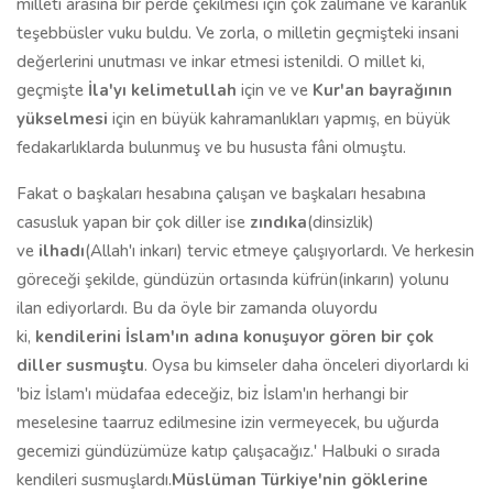
milleti arasına bir perde çekilmesi için çok zalimane ve karanlık
teşebbüsler vuku buldu. Ve zorla, o milletin geçmişteki insani
değerlerini unutması ve inkar etmesi istenildi. O millet ki,
geçmişte
İla'yı kelimetullah
için ve ve
Kur'an bayrağının
yükselmesi
için en büyük kahramanlıkları yapmış, en büyük
fedakarlıklarda bulunmuş ve bu hususta fâni olmuştu.
Fakat o başkaları hesabına çalışan ve başkaları hesabına
casusluk yapan bir çok diller ise
zındıka
(dinsizlik)
ve
ilhadı
(Allah'ı inkarı) tervic etmeye çalışıyorlardı. Ve herkesin
göreceği şekilde, gündüzün ortasında küfrün(inkarın) yolunu
ilan ediyorlardı. Bu da öyle bir zamanda oluyordu
ki,
kendilerini İslam'ın adına konuşuyor gören bir çok
diller susmuştu
. Oysa bu kimseler daha önceleri diyorlardı ki
'biz İslam'ı müdafaa edeceğiz, biz İslam'ın herhangi bir
meselesine taarruz edilmesine izin vermeyecek, bu uğurda
gecemizi gündüzümüze katıp çalışacağız.' Halbuki o sırada
kendileri susmuşlardı.
Müslüman Türkiye'nin göklerine