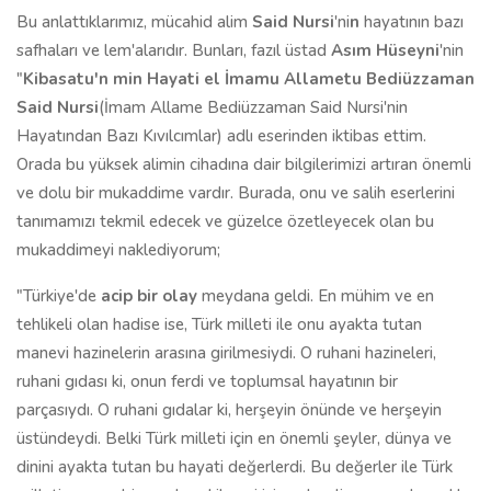
Bu anlattıklarımız, mücahid alim
Said Nursi
'ni
n
hayatının bazı
safhaları ve lem'alarıdır. Bunları, fazıl üstad
Asım Hüseyni
'nin
"
Kibasatu'n min Hayati el İmamu Allametu Bediüzzaman
Said Nursi
(İmam Allame Bediüzzaman Said Nursi'nin
Hayatından Bazı Kıvılcımlar) adlı eserinden iktibas ettim.
Orada bu yüksek alimin cihadına dair bilgilerimizi artıran önemli
ve dolu bir mukaddime vardır. Burada, onu ve salih eserlerini
tanımamızı tekmil edecek ve güzelce özetleyecek olan bu
mukaddimeyi naklediyorum;
"Türkiye'de
acip bir olay
meydana geldi. En mühim ve en
tehlikeli olan hadise ise, Türk milleti ile onu ayakta tutan
manevi hazinelerin arasına girilmesiydi. O ruhani hazineleri,
ruhani gıdası ki, onun ferdi ve toplumsal hayatının bir
parçasıydı. O ruhani gıdalar ki, herşeyin önünde ve herşeyin
üstündeydi. Belki Türk milleti için en önemli şeyler, dünya ve
dinini ayakta tutan bu hayati değerlerdi. Bu değerler ile Türk