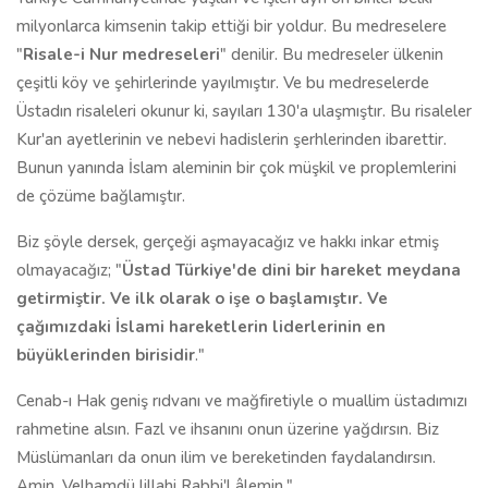
milyonlarca kimsenin takip ettiği bir yoldur. Bu medreselere
"
Risale-i Nur medreseleri
" denilir. Bu medreseler ülkenin
çeşitli köy ve şehirlerinde yayılmıştır. Ve bu medreselerde
Üstadın risaleleri okunur ki, sayıları 130'a ulaşmıştır. Bu risaleler
Kur'an ayetlerinin ve nebevi hadislerin şerhlerinden ibarettir.
Bunun yanında İslam aleminin bir çok müşkil ve proplemlerini
de çözüme bağlamıştır.
Biz şöyle dersek, gerçeği aşmayacağız ve hakkı inkar etmiş
olmayacağız; "
Üstad Türkiye'de dini bir hareket meydana
getirmiştir. Ve ilk olarak o işe o başlamıştır. Ve
çağımızdaki İslami hareketlerin liderlerinin en
büyüklerinden birisidir
."
Cenab-ı Hak geniş rıdvanı ve mağfiretiyle o muallim üstadımızı
rahmetine alsın. Fazl ve ihsanını onun üzerine yağdırsın. Biz
Müslümanları da onun ilim ve bereketinden faydalandırsın.
Amin. Velhamdü lillahi Rabbi'l âlemin."