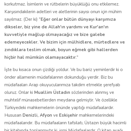
korkutmaz. İsimlerin ve rütbelerin büyüklüğü onu etkilemez.
Karşısındakilerin adetleri ve aletlerinin sayısı onun için mühim
sayılmaz. (Der ki) "
Eğer onlar bütün dünyayı karşımıza
dikseler, biz yine de Allah'ın yardımı ve Kur'an'ın
kuvvetiyle mağlup olmayacağız ve bize galebe
edemeyecekler. Ve bizim için mülhidlere, mürtedlere ve
zındıklara teslim olmak, boyun eğmek gibi hallerden
hiçbir hal mümkün olamayacaktır
."
İşte bu kısaca onun çizdiği yoldur. Ve bu bariz yeminlerdir ki o
önder allamenin müdafalarının dokunduğu yerdir. Biz bu
müdafaaları Arap okuyucularımıza takdim etmekle şerefyab
oluruz. Onlar ki
Muallim Üsta
d
ın
sözlerinden alınmış ve
muhtelif münasebetlerden meydana gelmiştir. Ve özellikle
Türkiyedeki mahkemelerin önünde yaptığı müdafaalardır.
Hususan
Denizli, Afyon
ve
Eskişehir
mahkemelerindeki
müdafaalarıdır. Bu müdafaaların tafsilatı, Üstazın büyük hacimli
bir kitabında toplanmıştır ki, ismi Müdafaalardır. O kitap aşağı