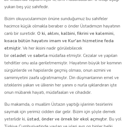
yukarı beş yüz sahifedir.
Bizim okuyucularımızın önüne sunduğumuz bu sahifeler
hacimce küçük olmakla beraber o önder Üstadımızın hayatının
canlı bir suretidir.
O ki, aklını, kalbini, fikrini ve kalemini,
kısaca bütün hayatını imam ve Kur'an hizmetine feda
etmiştir
. Ve her ikisini nadir görülebilecek
bir
celadet
ve
sabırla
müdafaa etmiştir. Cezalar ve yapılan
tehditler onu asla geriletmemiştir. Hayatının büyük bir kısmının
sürgünlerde ve hapislerde geçmiş olması, onun azmini ve
samimiyetini zaafa uğratmamıştır. Din düşmanlarının emel ve
isteklerini yakan ve ülkenin her yanını o nurla ışıklandıran işte
onun mübarek hayatı, müdafaaları ve cihadıdır.
Bu makamda, o muallim Üstazın yaptığı işlerinin tesirlerini
saymak için yerimiz cidden dar gelir. Bizim için şöyle demek
yeterlidir ki,
üsta
d,
önder ve örnek bir ekol açmıştır
. Bu yol
Türkiye Cumhuriyetinde yaşları ve işleri ayrı on binler belki