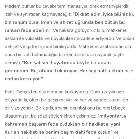
Madem bunlar bu cevabı tam manasıyla idrak etmemişlerdir,
izah ve ayrıntıdan kaçmayacağız; "
Dikkat edin, iyice biliniz ki,
bin ruhum olsa, iman ve ahiret uğrunda ben bütün bu
ruhları feda ederim
." Ve hakeza görüyoruz ki o, mahkeme
azaları ile yükseklik ve büyüklükle mücadele ediyordu. Ve onları
dehşet ve gaflet içinde bırakıyordu. Mahkeme azalarından biri
buna bir izah bulamadığından kendisini tutamayarak şöyle
demişti; "
Ben şahsen hayatımda böyle bir adam
görmedim. Bu, ölüme tükürüyor. Her şey hatta ölüm bile
ondan korkuyor."
Evet. Gerçekten ölüm ondan korkuyordu. Çünkü o yakinen
biliyordu ki, ölüm bir geçiş mevkii ve nur ve saadet alemi için
bir vize yeridir. Bir kişi ki, imanın derinliği onu bu mertebeye
ulaştırmıştır, bu sözü söylemekten çekinmez; "
milyonlarla
kahraman başların feda oldukları bir hakikata, yani
Kur'an hakikatına benim başım dahi feda olsun
" ve