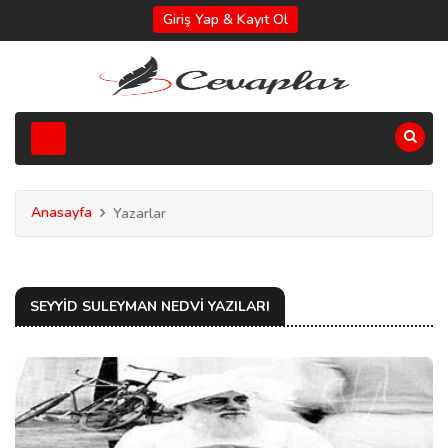
Giriş Yap & Kayıt Ol
Anasayfa
Yazarlar
SEYYID SULEYMAN NEDVI YAZILARI