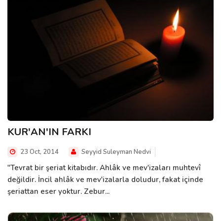
KUR'AN'IN FARKI
23 Oct, 2014
Seyyid Suleyman Nedvi
"Tevrat bir şeriat kitabıdır. Ahlâk ve mev'izaları muhtevî
değildir. İncil ahlâk ve mev'izalarla doludur, fakat içinde
şeriattan eser yoktur. Zebur...