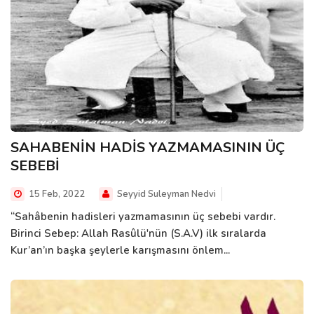
SAHABENİN HADİS YAZMAMASININ ÜÇ
SEBEBİ
15 Feb, 2022
Seyyid Suleyman Nedvi
“Sahâbenin hadisleri yazmamasının üç sebebi vardır.
Birinci Sebep: Allah Rasûlü'nün (S.A.V) ilk sıralarda
Kur’an’ın başka şeylerle karışmasını önlem...