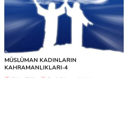
MÜSLÜMAN KADINLARIN
KAHRAMANLIKLARI-4
31 Mar, 2010
Seyyid Suleyman Nedvi
Hazreti Ömer’in devri boyunca İslâm, iki çetin düşmanla
savaşmağa mecbur olur.. Romalılar ve Farslar.. İslâm, bu
iki kuvvetin karşısında kendi gücünü ...