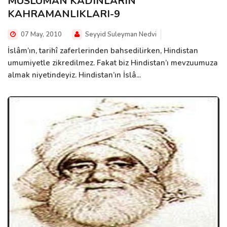
MÜSLÜMAN KADINLARIN
KAHRAMANLIKLARI-9
07 May, 2010
Seyyid Suleyman Nedvi
İslâm’ın, tarihî zaferlerinden bahsedilirken, Hindistan
umumiyetle zikredilmez. Fakat biz Hindistan’ı mevzuumuza
almak niyetindeyiz. Hindistan’ın İslâ...