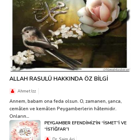
ALLAH RASULÜ HAKKINDA ÖZ BİLGİ
Ahmet Izz
Annem, babam ona feda olsun. O, zamanen, şanca,
cemâlen ve kemâlen Peygamberlerin hâtemidir.
Onların...
PEYGAMBER EFENDİMİZ'İN “İSMET”İ VE
“İSTİĞFAR”I
Dr. Saim Ari