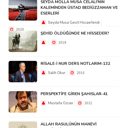
SEYDA MOLLA MUSA CELALİ'NİN
KALEMİNDEN ÜSTAD BEDİÜZZAMAN VE
ESERLERİ
Seyda Musa Gecit Hocaefendi
2020
ŞEHİD ÖLDÜĞÜNDE NE HİSSEDER?
2018
RİSALE-İ NUR DERS NOTLARIM-132
Salih Okur
2016
PERSPEKTİFE GİREN ŞAHISLAR-41
Mustafa Ozcan
2021
ALLAH RASULÜNÜN MANEVİ