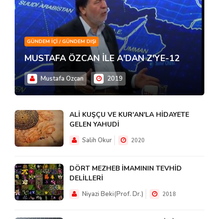
GÜNDEM İÇI / GÜNDEM DIŞI
MUSTAFA ÖZCAN İLE A'DAN Z'YE-12
Mustafa Ozcan
2019
ALİ KUŞÇU VE KUR'AN'LA HİDAYETE
GELEN YAHUDİ
Salih Okur
2020
DÖRT MEZHEB İMAMININ TEVHİD
DELİLLERİ
Niyazi Beki(Prof. Dr.)
2018