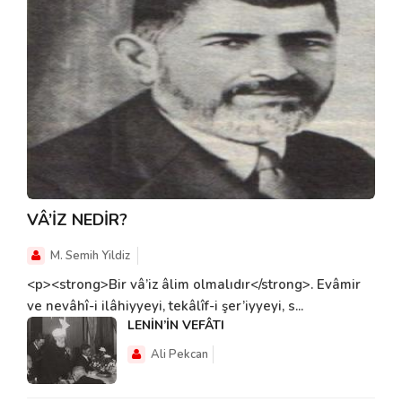
VÂ’İZ NEDİR?
M. Semih Yildiz
<p><strong>Bir vâ’iz âlim olmalıdır</strong>. Evâmir
ve nevâhî-i ilâhiyyeyi, tekâlîf-i şer’iyyeyi, s...
LENİN’İN VEFÂTI
Ali Pekcan