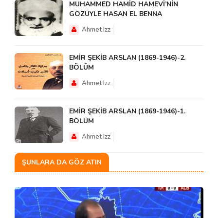
MUHAMMED HAMİD HAMEVİ’NİN
GÖZÜYLE HASAN EL BENNA
Ahmet Izz
EMİR ŞEKİB ARSLAN (1869-1946)-2.
BÖLÜM
Ahmet Izz
EMİR ŞEKİB ARSLAN (1869-1946)-1.
BÖLÜM
Ahmet Izz
ŞUNLARA DA GÖZ ATIN