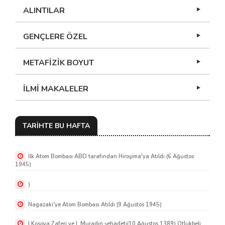
ALINTILAR
GENÇLERE ÖZEL
METAFİZİK BOYUT
İLMİ MAKALELER
TARİHTE BU HAFTA
İlk Atom Bombası ABD tarafından Hiroşima'ya Atıldı.(6 Ağustos
1945)
)
Nagazaki'ye Atom Bombası Atıldı.(9 Ağustos 1945)
I.Kosova Zaferi ve I. Muradın şehadeti(10 Ağustos 1389) Otlukbeli