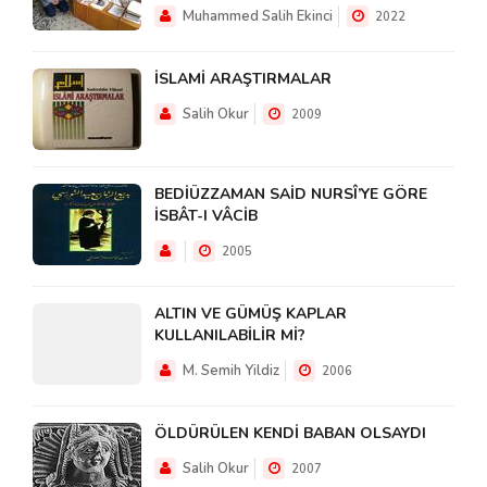
Muhammed Salih Ekinci
2022
İSLAMİ ARAŞTIRMALAR
Salih Okur
2009
BEDİÜZZAMAN SAİD NURSÎ’YE GÖRE
İSBÂT-I VÂCİB
2005
ALTIN VE GÜMÜŞ KAPLAR
KULLANILABİLİR Mİ?
M. Semih Yildiz
2006
ÖLDÜRÜLEN KENDİ BABAN OLSAYDI
Salih Okur
2007