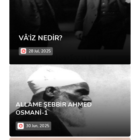
“KUR’AN ÂYETLERİ
TARİHSELDİR” DALALETİ
28 Jul, 2025
ALLAME ŞEBBİR AHMED
OSMANİ-1
30 Jun, 2025